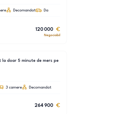
ere
Decomandat
Da
120 000
Negociabil
 la doar 5 minute de mers pe
3
camere
Decomandat
264 900