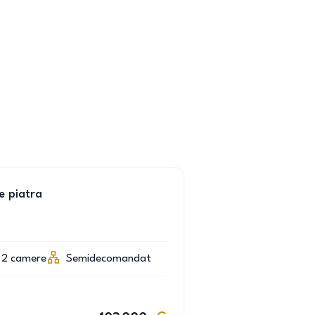
e piatra
2
camere
Semidecomandat