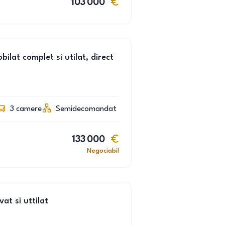
103 000
lat complet si utilat, direct
3
camere
Semidecomandat
133 000
Negociabil
t si uttilat