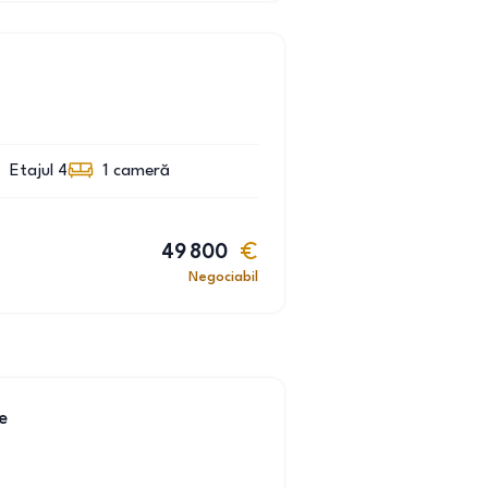
Etajul 4
1
cameră
49 800
Negociabil
e