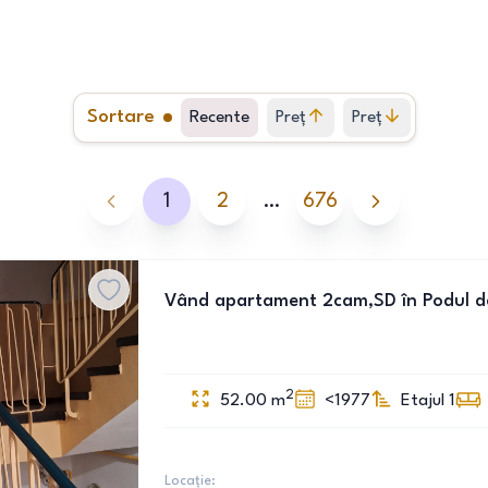
Sortare
Recente
Preț
Preț
crescător
descrescător
1
2
…
676
Vând apartament 2cam,SD în Podul d
2
52.00
m
<1977
Etajul 1
Locație: