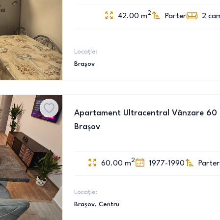
2
42.00
m
Parter
2
ca
Locație:
Brașov
Apartament Ultracentral Vânzare 60 M
Brașov
2
60.00
m
1977-1990
Parter
Locație:
Brașov
, Centru