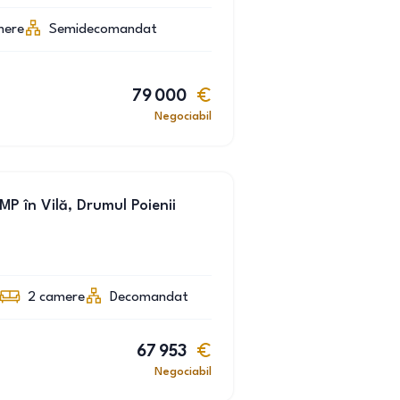
mere
Semidecomandat
79 000
Negociabil
P în Vilă, Drumul Poienii
2
camere
Decomandat
67 953
Negociabil