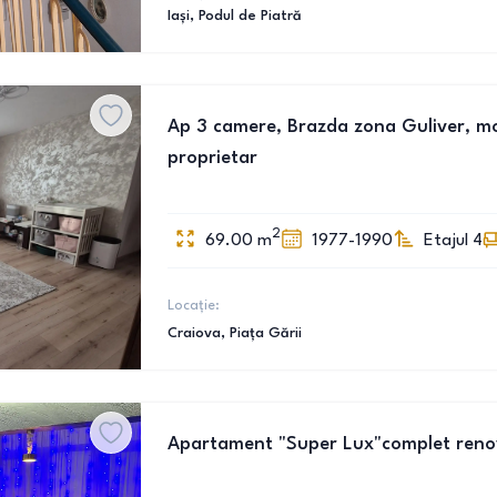
Iași
, Podul de Piatră
Ap 3 camere, Brazda zona Guliver, mobi
proprietar
2
69.00
m
1977-1990
Etajul 4
Locație:
Craiova
, Piața Gării
Apartament "Super Lux"complet renova