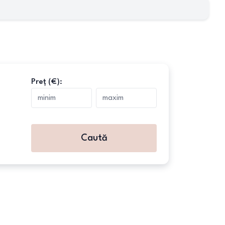
Preț (€):
Caută