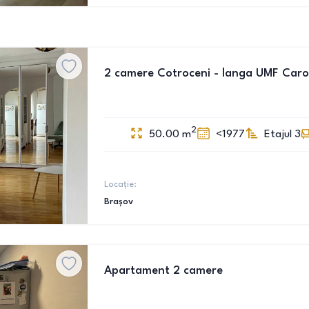
2 camere Cotroceni - langa UMF Carol
2
50.00
m
<1977
Etajul 3
Locație:
Brașov
Apartament 2 camere