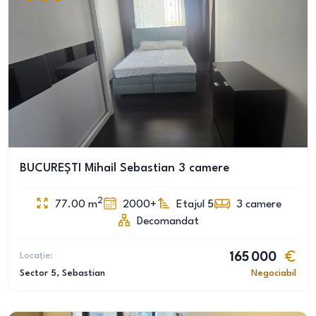
BUCUREȘTI Mihail Sebastian 3 camere
2
77.00
m
2000+
Etajul 5
3
camere
Decomandat
Locație:
165 000
Sector 5
, Sebastian
Negociabil