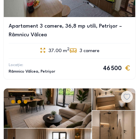
Apartament 3 camere, 36,8 mp utili, Petrișor –
Râmnicu Vâlcea
2
37.00
m
3
camere
Locație:
46 500
Râmnicu Vâlcea
, Petrișor