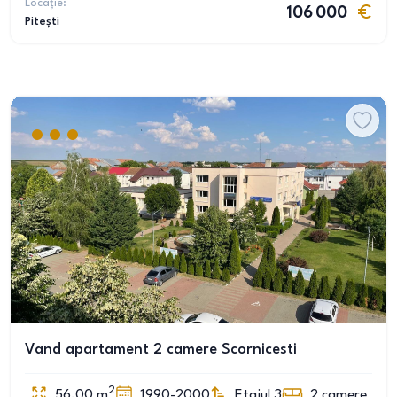
Locație:
106 000
Pitești
Vand apartament 2 camere Scornicesti
2
56.00
m
1990-2000
Etajul 3
2
camere