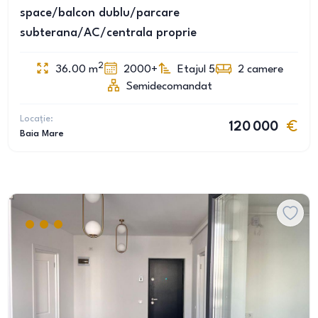
space/balcon dublu/parcare
subterana/AC/centrala proprie
2
36.00
m
2000+
Etajul 5
2
camere
Semidecomandat
Locație:
120 000
Baia Mare