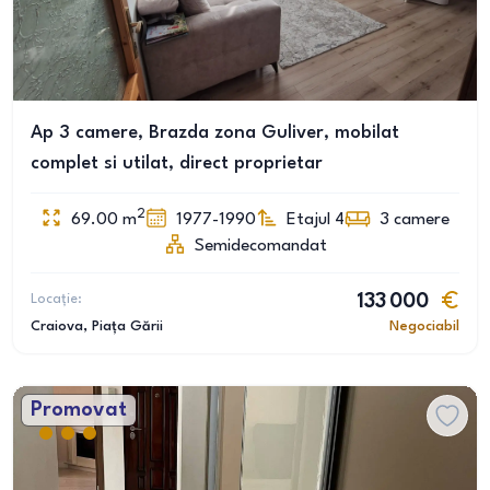
Ap 3 camere, Brazda zona Guliver, mobilat
complet si utilat, direct proprietar
2
69.00
m
1977-1990
Etajul 4
3
camere
Semidecomandat
Locație:
133 000
Craiova
, Piața Gării
Negociabil
Promovat