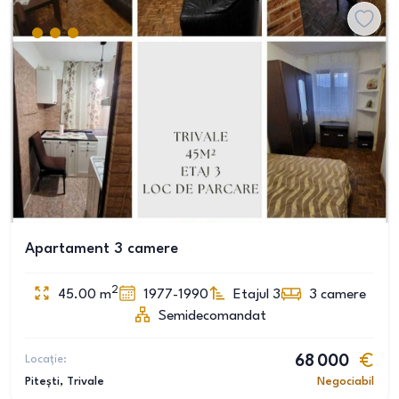
Apartament 3 camere
2
45.00
m
1977-1990
Etajul 3
3
camere
Semidecomandat
Locație:
68 000
Pitești
, Trivale
Negociabil