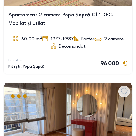
Apartament 2 camere Popa Șapcă Cf 1 DEC.
Mobilat și utilat
2
60.00
m
1977-1990
Parter
2
camere
Decomandat
Locație:
96 000
Pitești
, Popa Șapcă