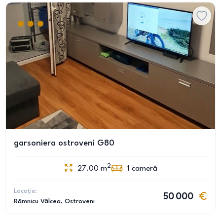
garsoniera ostroveni G80
2
27.00
m
1
cameră
Locație:
50 000
Râmnicu Vâlcea
, Ostroveni