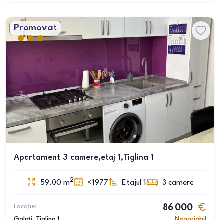
Promovat
Apartament 3 camere,etaj 1,Tiglina 1
2
59.00
m
<1977
Etajul 1
3
camere
Locație:
86 000
Galați
, Țiglina 1
Negociabil