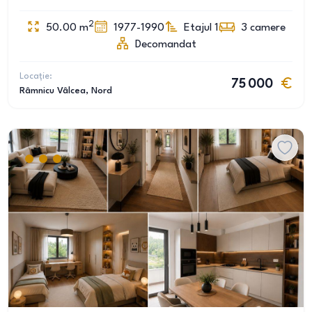
2
50.00
m
1977-1990
Etajul 1
3
camere
Decomandat
Locație:
75 000
Râmnicu Vâlcea
, Nord