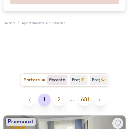
Acasă
/
Apartamente de vânzare
Sortare
Recente
Preț
Preț
crescător
descrescător
1
2
…
681
Promovat