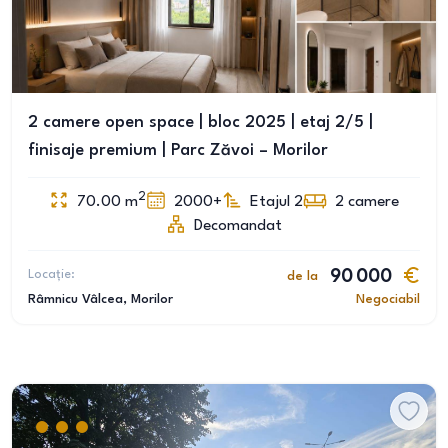
2 camere open space | bloc 2025 | etaj 2/5 |
finisaje premium | Parc Zăvoi – Morilor
2
70.00
m
2000+
Etajul 2
2
camere
Decomandat
Locație:
90 000
de la
Râmnicu Vâlcea
, Morilor
Negociabil