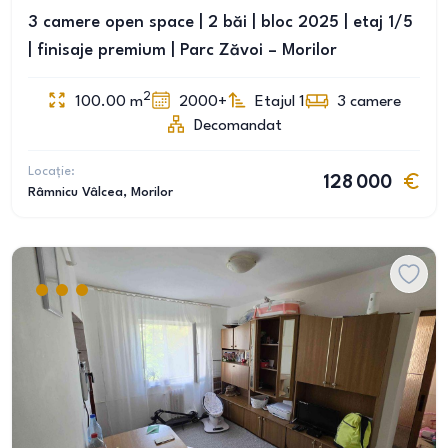
3 camere open space | 2 băi | bloc 2025 | etaj 1/5
| finisaje premium | Parc Zăvoi – Morilor
2
100.00
m
2000+
Etajul 1
3
camere
Decomandat
Locație:
128 000
Râmnicu Vâlcea
, Morilor