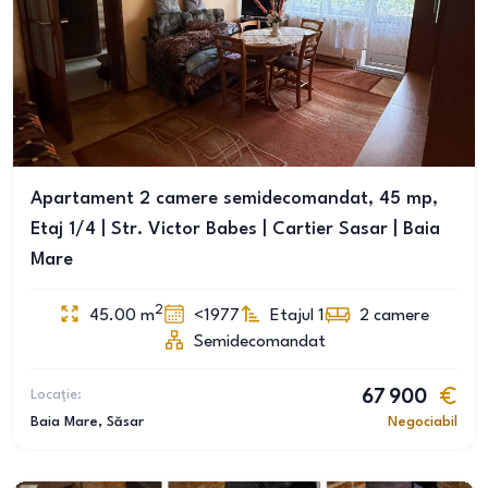
Apartament 2 camere semidecomandat, 45 mp,
Etaj 1/4 | Str. Victor Babes | Cartier Sasar | Baia
Mare
2
45.00
m
<1977
Etajul 1
2
camere
Semidecomandat
Locație:
67 900
Baia Mare
, Săsar
Negociabil