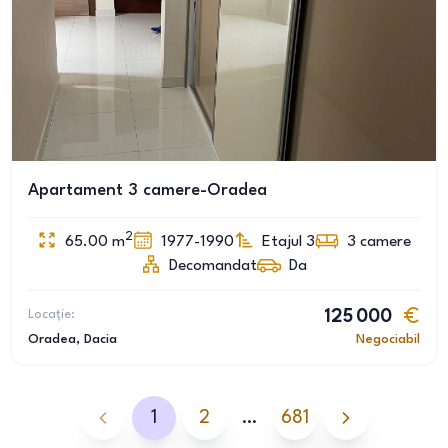
Apartament 3 camere-Oradea
2
65.00
m
1977-1990
Etajul 3
3
camere
Decomandat
Da
Locație:
125 000
Oradea
, Dacia
Negociabil
1
2
…
681