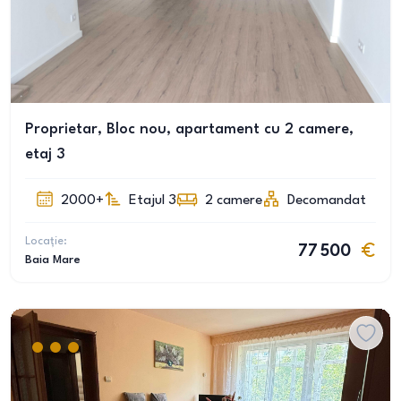
Proprietar, Bloc nou, apartament cu 2 camere,
etaj 3
2000+
Etajul 3
2
camere
Decomandat
Locație:
77 500
Baia Mare