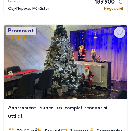
Locație:
189 900
Cluj-Napoca
, Mănăștur
Negociabil
Promovat
Apartament "Super Lux"complet renovat si
uttilat
2