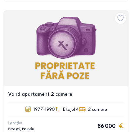
Vand apartament 2 camere
1977-1990
Etajul 4
2
camere
Locație:
86 000
Pitești
, Prundu