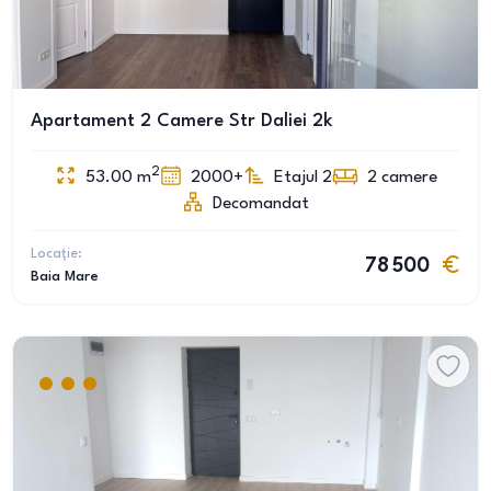
Apartament 2 Camere Str Daliei 2k
2
53.00
m
2000+
Etajul 2
2
camere
Decomandat
Locație:
78 500
Baia Mare