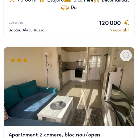
70.00
m
Etajul 6
3
camere
Decomandat
Da
Locație:
120 000
Bacău
, Alecu Russo
Negociabil
Apartament 2 camere, bloc nou/open