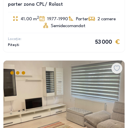
parter zona CPL/ Rolast
2
41.00
m
1977-1990
Parter
2
camere
Semidecomandat
Locație:
53 000
Pitești