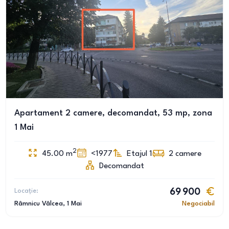
Apartament 2 camere, decomandat, 53 mp, zona
1 Mai
2
45.00
m
<1977
Etajul 1
2
camere
Decomandat
Locație:
69 900
Râmnicu Vâlcea
, 1 Mai
Negociabil