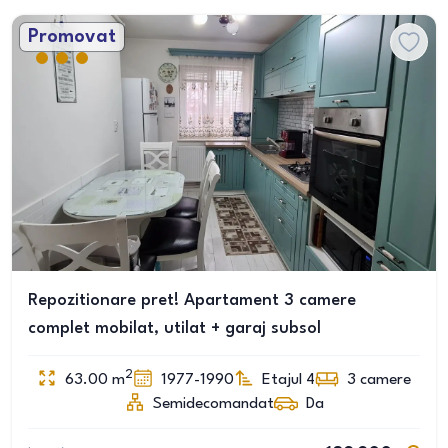
Promovat
Repozitionare pret! Apartament 3 camere
complet mobilat, utilat + garaj subsol
2
63.00
m
1977-1990
Etajul 4
3
camere
Semidecomandat
Da