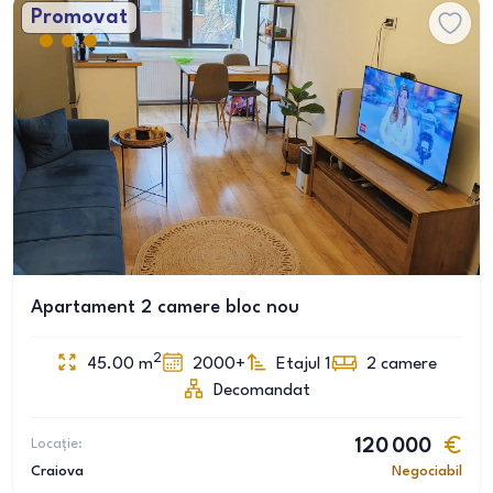
Promovat
Apartament 2 camere bloc nou
2
45.00
m
2000+
Etajul 1
2
camere
Decomandat
Locație:
120 000
Craiova
Negociabil