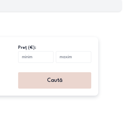
Preț (€):
Caută