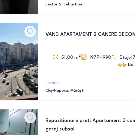
Sector 5
, Sebastian
VAND APARTAMENT 2 CANERE DECO
2
51.00
m
1977-1990
Etajul 
Da
Locație:
Cluj-Napoca
, Mărăști
Repozitionare pret! Apartament 3 cam
garaj subsol