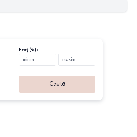
Preț (€):
Caută