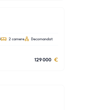
3
2
camere
Decomandat
129 000