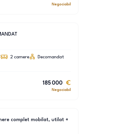
Negociabil
MANDAT
7
2
camere
Decomandat
185 000
Negociabil
ere complet mobilat, utilat +