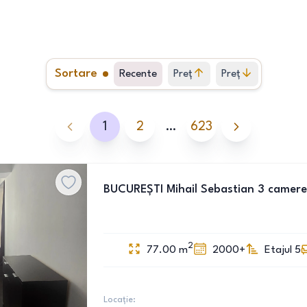
Sortare
Recente
Preț
Preț
crescător
descrescător
1
2
…
623
BUCUREȘTI Mihail Sebastian 3 camere
2
77.00
m
2000+
Etajul 5
Locație: