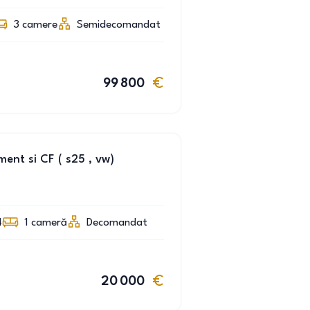
3
camere
Semidecomandat
99 800
nt si CF ( s25 , vw)
4
1
cameră
Decomandat
20 000