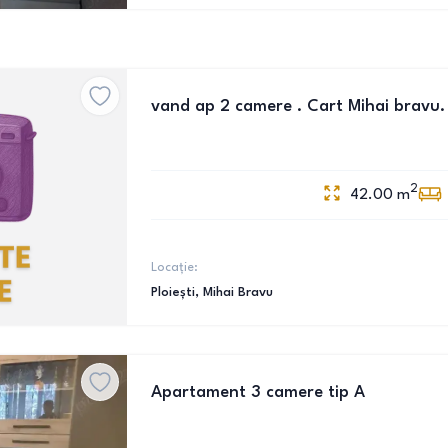
vand ap 2 camere . Cart Mihai bravu.
2
42.00
m
Locație:
Ploiești
, Mihai Bravu
Apartament 3 camere tip A