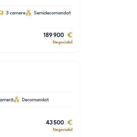
3
camere
Semidecomandat
189 900
Negociabil
cameră
Decomandat
43 500
Negociabil