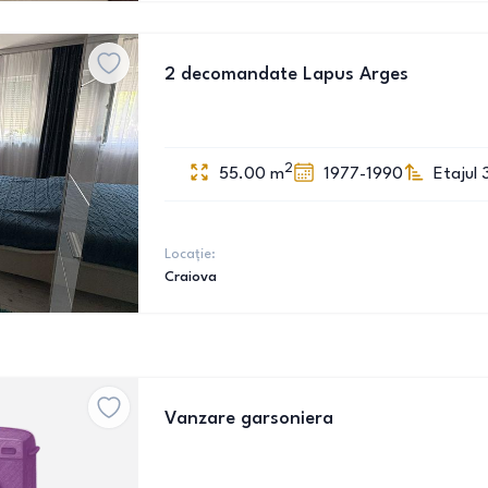
2 decomandate Lapus Arges
2
55.00
m
1977-1990
Etajul 
Locație:
Craiova
Vanzare garsoniera