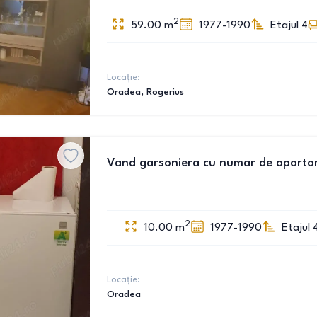
2
59.00
m
1977-1990
Etajul 4
Locație:
Oradea
, Rogerius
Vand garsoniera cu numar de apartame
2
10.00
m
1977-1990
Etajul 
Locație:
Oradea