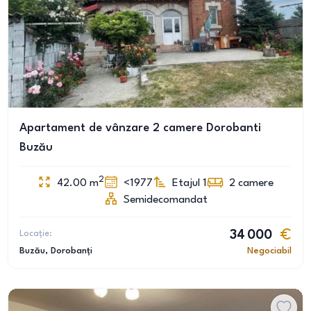
Apartament de vânzare 2 camere Dorobanti
Buzău
2
42.00
m
<1977
Etajul 1
2
camere
Semidecomandat
Locație:
34 000
Buzău
, Dorobanți
Negociabil