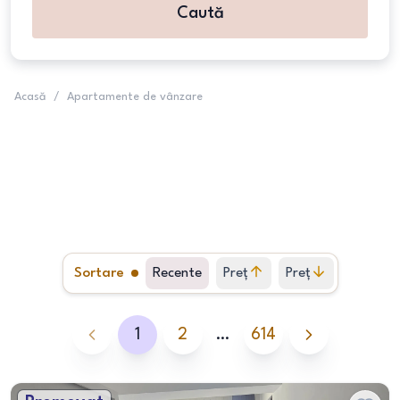
Caută
Acasă
/
Apartamente de vânzare
Sortare
Recente
Preț
Preț
crescător
descrescător
1
2
…
614