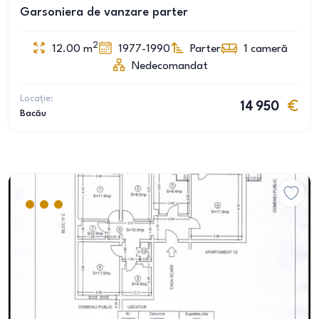
Garsoniera de vanzare parter
2
12.00
m
1977-1990
Parter
1
cameră
Nedecomandat
Locație:
14 950
Bacău