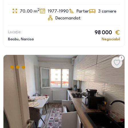
2
70.00
m
1977-1990
Parter
3
camere
Decomandat
Locație:
98 000
Bacău
, Narcisa
Negociabil
1