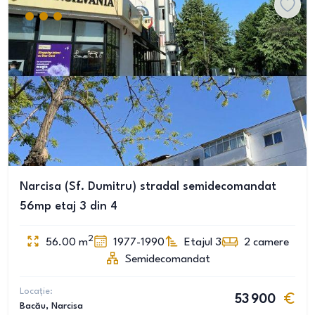
Narcisa (Sf. Dumitru) stradal semidecomandat
56mp etaj 3 din 4
2
56.00
m
1977-1990
Etajul 3
2
camere
Semidecomandat
Locație:
53 900
Bacău
, Narcisa