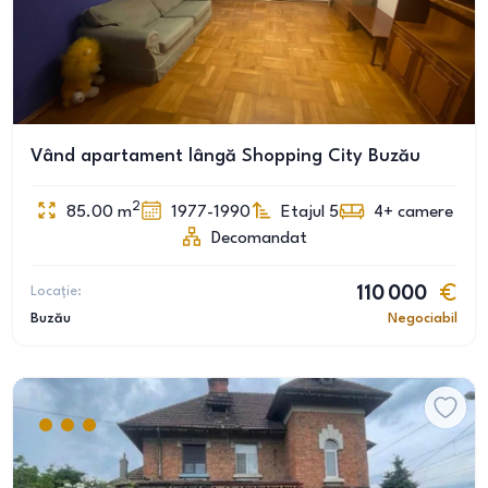
Vând apartament lângă Shopping City Buzău
2
85.00
m
1977-1990
Etajul 5
4+
camere
Decomandat
Locație:
110 000
Buzău
Negociabil