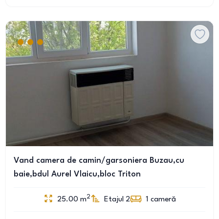
Vand camera de camin/garsoniera Buzau,cu
baie,bdul Aurel Vlaicu,bloc Triton
2
25.00
m
Etajul 2
1
cameră