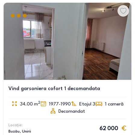
Vind garsoniera cofort 1 decomandata
2
34.00
m
1977-1990
Etajul 3
1
cameră
Decomandat
Locație:
62 000
Buzău
, Unirii