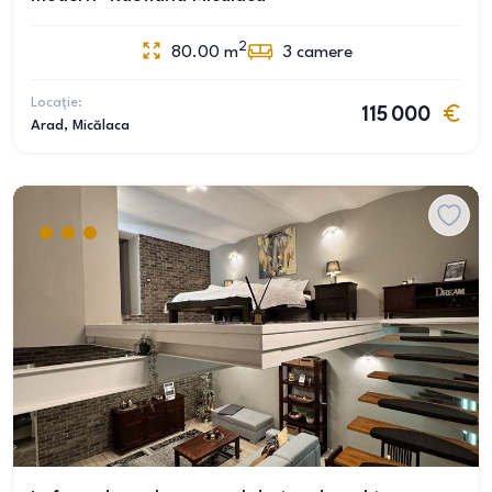
2
80.00
m
3
camere
Locație:
115 000
Arad
, Micălaca