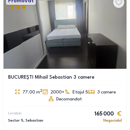
Promovat
BUCUREȘTI Mihail Sebastian 3 camere
2
77.00
m
2000+
Etajul 5
3
camere
Decomandat
Locație:
165 000
Sector 5
, Sebastian
Negociabil