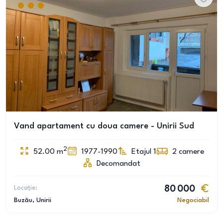
Vand apartament cu doua camere - Unirii Sud
2
52.00
m
1977-1990
Etajul 1
2
camere
Decomandat
Locație:
80 000
Buzău
, Unirii
Negociabil