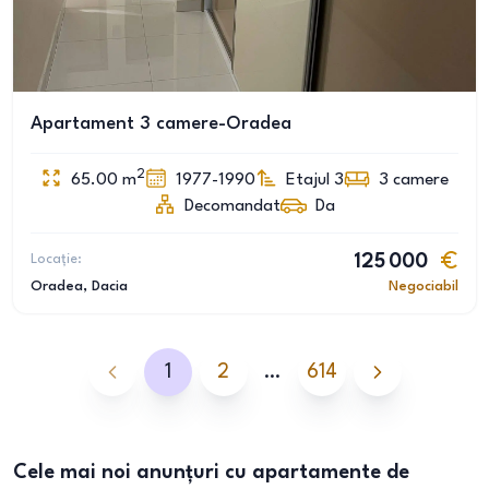
Apartament 3 camere-Oradea
2
65.00
m
1977-1990
Etajul 3
3
camere
Decomandat
Da
Locație:
125 000
Oradea
, Dacia
Negociabil
1
2
…
614
Cele mai noi anunțuri cu apartamente de