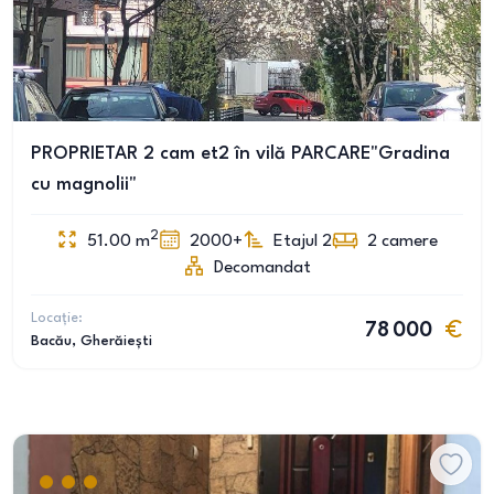
PROPRIETAR 2 cam et2 în vilă PARCARE"Gradina
cu magnolii"
2
51.00
m
2000+
Etajul 2
2
camere
Decomandat
Locație:
78 000
Bacău
, Gherăiești