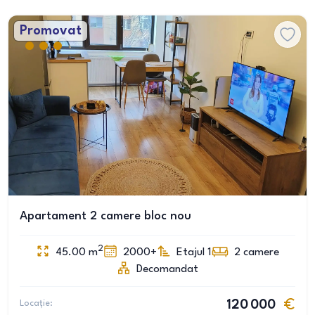
Promovat
Apartament 2 camere bloc nou
2
45.00
m
2000+
Etajul 1
2
camere
Decomandat
Locație:
120 000