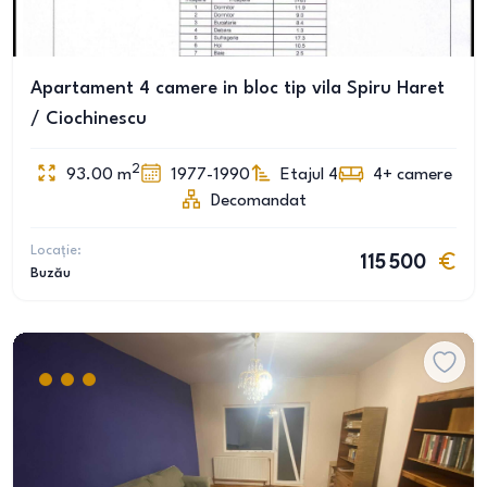
Apartament 4 camere in bloc tip vila Spiru Haret
/ Ciochinescu
2
93.00
m
1977-1990
Etajul 4
4+
camere
Decomandat
Locație:
115 500
Buzău