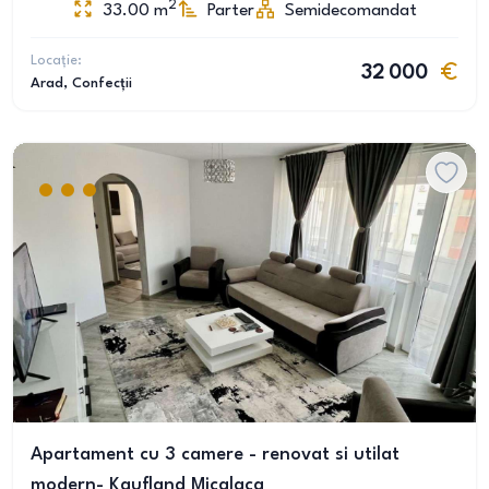
2
33.00
m
Parter
Semidecomandat
Locație:
32 000
Arad
, Confecții
Apartament cu 3 camere - renovat si utilat
modern- Kaufland Micalaca