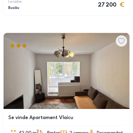
Locație:
27 200
Buzău
Se vinde Apartament Vlaicu
2