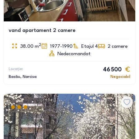
vand apartament 2 camere
2
38.00
m
1977-1990
Etajul 4
2
camere
Nedecomandat
Locație:
46 500
Bacău
, Narcisa
Negociabil