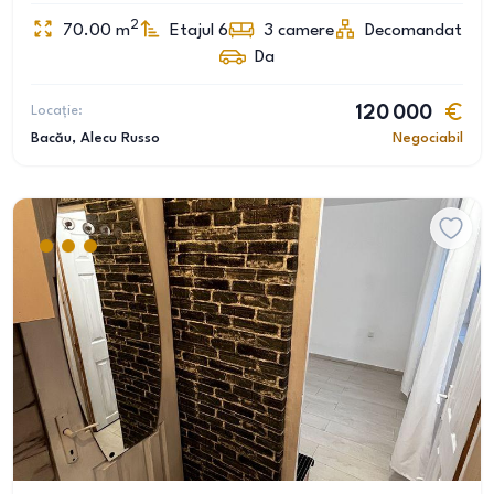
2
70.00
m
Etajul 6
3
camere
Decomandat
Da
Locație:
120 000
Bacău
, Alecu Russo
Negociabil