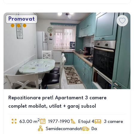
Promovat
Repozitionare pret! Apartament 3 camere
complet mobilat, utilat + garaj subsol
2
63.00
m
1977-1990
Etajul 4
3
camere
Semidecomandat
Da