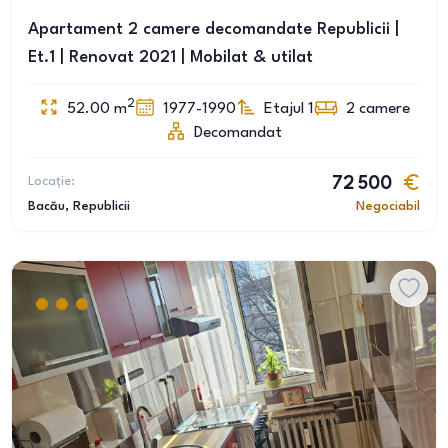
Apartament 2 camere decomandate Republicii |
Et.1 | Renovat 2021 | Mobilat & utilat
2
52.00
m
1977-1990
Etajul 1
2
camere
Decomandat
Locație:
72 500
Bacău
, Republicii
Negociabil