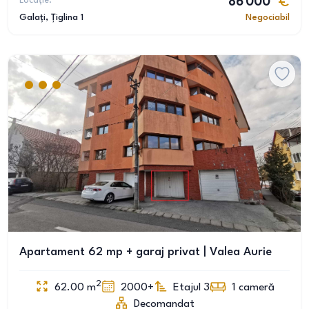
Locație:
86 000
Galați
, Țiglina 1
Negociabil
Apartament 62 mp + garaj privat | Valea Aurie
2
62.00
m
2000+
Etajul 3
1
cameră
Decomandat