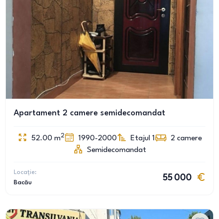
Apartament 2 camere semidecomandat
2
52.00
m
1990-2000
Etajul 1
2
camere
Semidecomandat
Locație:
55 000
Bacău