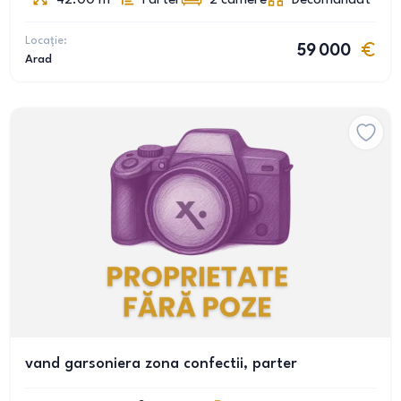
42.00
m
Parter
2
camere
Decomandat
Locație:
59 000
Arad
vand garsoniera zona confectii, parter