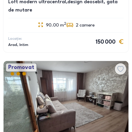
Loft modern ultracentral,design deosebit, gata
de mutare
2
90.00
m
2
camere
Locație:
150 000
Arad
, Intim
Promovat