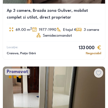
Ap 3 camere, Brazda zona Guliver, mobilat
complet si utilat, direct proprietar
2
69.00
m
1977-1990
Etajul 4
3
camere
Semidecomandat
Locație:
133 000
Craiova
, Piața Gării
Negociabil
Promovat