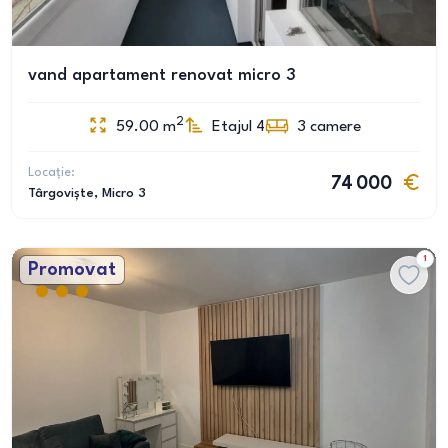
vand apartament renovat micro 3
2
59.00
m
Etajul 4
3
camere
Locație:
74 000
Târgoviște
, Micro 3
1
Promovat