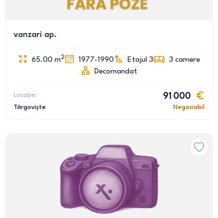
vanzari ap.
2
65.00
m
1977-1990
Etajul 3
3
camere
Decomandat
Locație:
91 000
Târgoviște
Negociabil