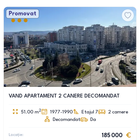
Promovat
VAND APARTAMENT 2 CANERE DECOMANDAT
2
51.00
m
1977-1990
Etajul 7
2
camere
Decomandat
Da
Locație:
185 000