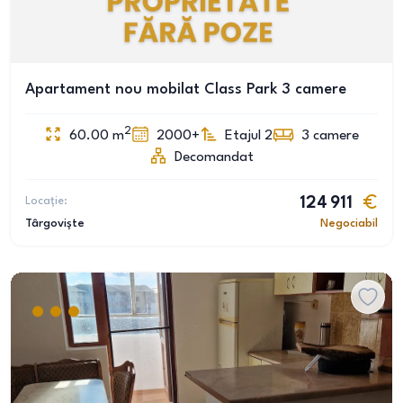
Apartament nou mobilat Class Park 3 camere
2
60.00
m
2000+
Etajul 2
3
camere
Decomandat
Locație:
124 911
Târgoviște
Negociabil