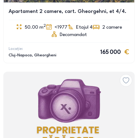
Apartament 2 camere, cart. Gheorgehni, et 4/4.
2
50.00
m
<1977
Etajul 4
2
camere
Decomandat
Locație:
165 000
Cluj-Napoca
, Gheorgheni