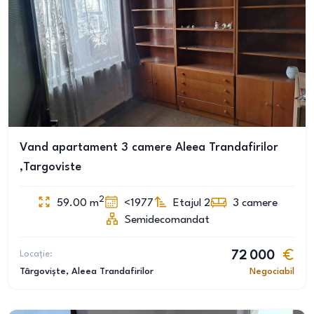
Vand apartament 3 camere Aleea Trandafirilor
,Targoviste
2
59.00
m
<1977
Etajul 2
3
camere
Semidecomandat
Locație:
72 000
Târgoviște
, Aleea Trandafirilor
Negociabil