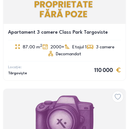
Apartament 3 camere Class Park Targoviste
2
87.00
m
2000+
Etajul 1
3
camere
Decomandat
Locație:
110 000
Târgoviște