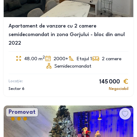
Apartament de vanzare cu 2 camere
semidecomandat in zona Gorjului - bloc din anul
2022
2
48.00
m
2000+
Etajul 1
2
camere
Semidecomandat
Locație:
145 000
Sector 6
Negociabil
Promovat