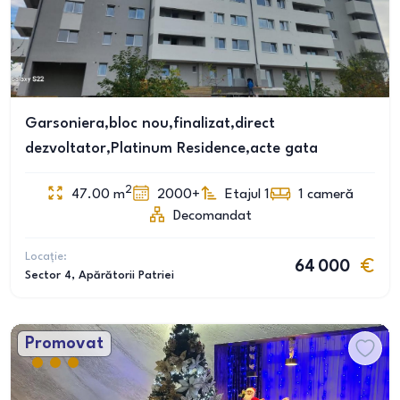
Garsoniera,bloc nou,finalizat,direct
dezvoltator,Platinum Residence,acte gata
2
47.00
m
2000+
Etajul 1
1
cameră
Decomandat
Locație:
64 000
Sector 4
, Apărătorii Patriei
Promovat