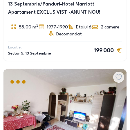
13 Septembrie/Panduri-Hotel Marriott
Apartament EXCLUSIVIST -ANUNT NOU!
2
58.00
m
1977-1990
Etajul 6
2
camere
Decomandat
Locație:
199 000
Sector 5
, 13 Septembrie