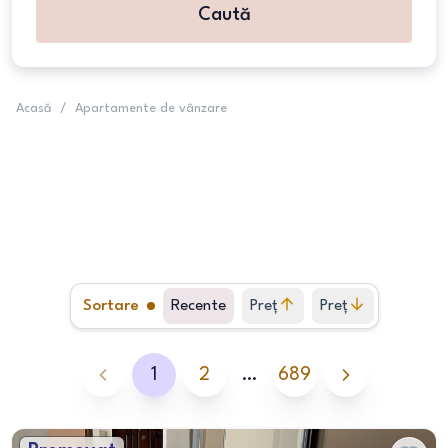
Caută
Acasă
/
Apartamente de vânzare
Sortare
Recente
Preț
Preț
crescător
descrescător
1
2
…
689