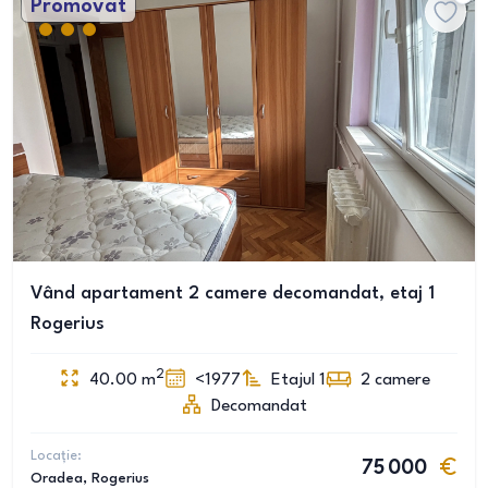
Promovat
Vând apartament 2 camere decomandat, etaj 1
Rogerius
2
40.00
m
<1977
Etajul 1
2
camere
Decomandat
Locație:
75 000
Oradea
, Rogerius