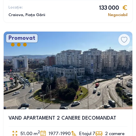
Locație:
133 000
Craiova
, Piața Gării
Negociabil
Promovat
VAND APARTAMENT 2 CANERE DECOMANDAT
2
51.00
m
1977-1990
Etajul 7
2
camere