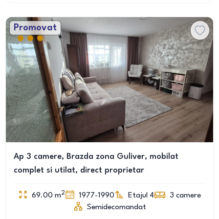
Promovat
Ap 3 camere, Brazda zona Guliver, mobilat
complet si utilat, direct proprietar
2
69.00
m
1977-1990
Etajul 4
3
camere
Semidecomandat