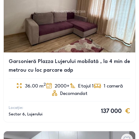
Garsonieră Plazza Lujerului mobilată , la 4 min de
metrou cu loc parcare adp
2
36.00
m
2000+
Etajul 1
1
cameră
Decomandat
Locație:
137 000
Sector 6
, Lujerului