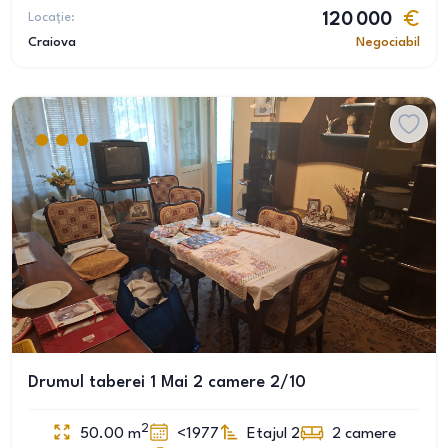
Locație:
120 000
Craiova
Negociabil
Drumul taberei 1 Mai 2 camere 2/10
2
50.00
m
<1977
Etajul 2
2
camere