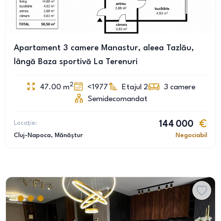
Apartament 3 camere Manastur, aleea Tazlău,
lângă Baza sportivă La Terenuri
2
47.00
m
<1977
Etajul 2
3
camere
Semidecomandat
Locație:
144 000
Cluj-Napoca
, Mănăștur
Negociabil