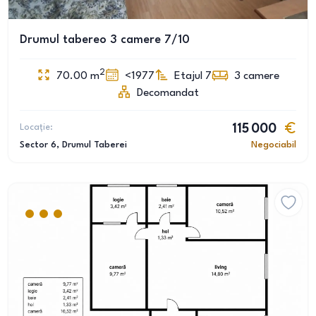
Drumul tabereo 3 camere 7/10
2
70.00
m
<1977
Etajul 7
3
camere
Decomandat
Locație:
115 000
Sector 6
, Drumul Taberei
Negociabil