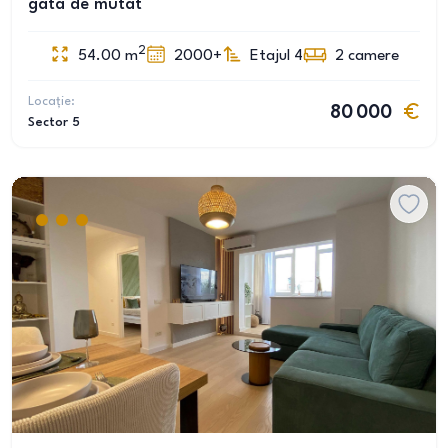
gata de mutat
2
54.00
m
2000+
Etajul 4
2
camere
Locație:
80 000
Sector 5