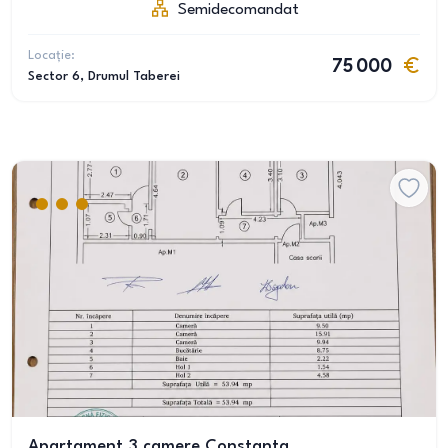
Semidecomandat
Locație:
75 000
Sector 6
, Drumul Taberei
Apartament 3 camere Constanta