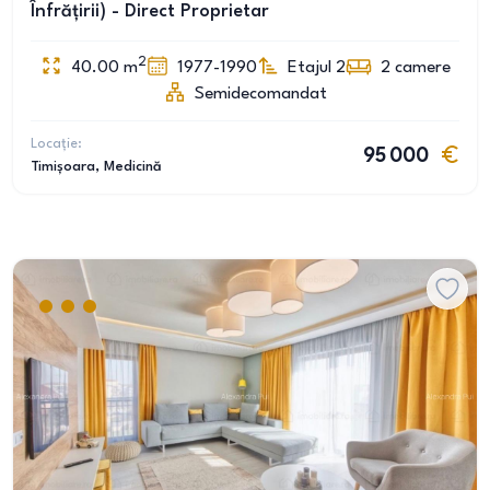
Înfrățirii) - Direct Proprietar
2
40.00
m
1977-1990
Etajul 2
2
camere
Semidecomandat
Locație:
95 000
Timișoara
, Medicină