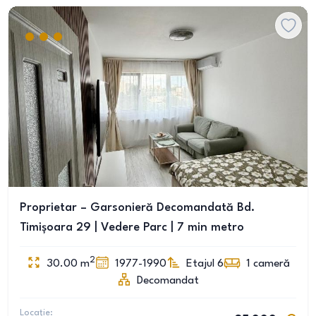
Proprietar – Garsonieră Decomandată Bd.
Timișoara 29 | Vedere Parc | 7 min metro
2
30.00
m
1977-1990
Etajul 6
1
cameră
Decomandat
Locație: