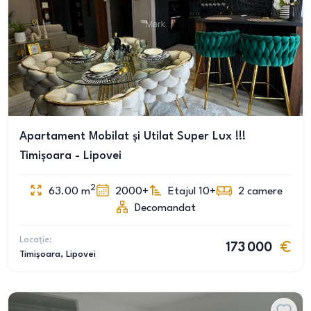
Apartament Mobilat și Utilat Super Lux !!!
Timișoara - Lipovei
2
63.00
m
2000+
Etajul 10+
2
camere
Decomandat
Locație:
173 000
Timișoara
, Lipovei