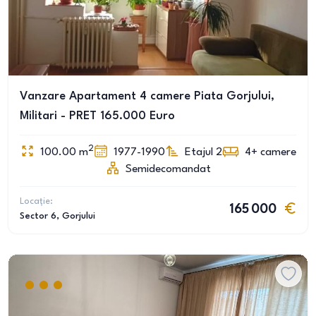
Vanzare Apartament 4 camere Piata Gorjului,
Militari - PRET 165.000 Euro
2
100.00
m
1977-1990
Etajul 2
4+
camere
Semidecomandat
Locație:
165 000
Sector 6
, Gorjului