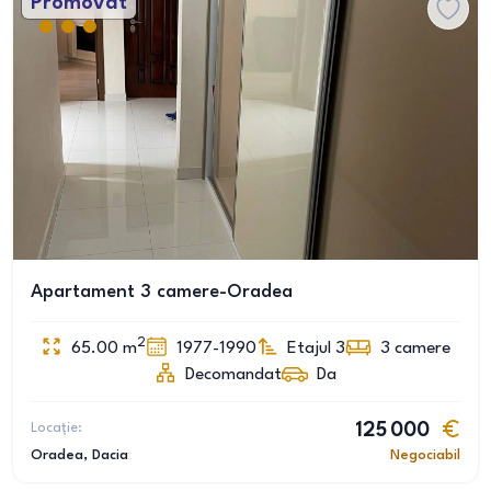
Promovat
Apartament 3 camere-Oradea
2
65.00
m
1977-1990
Etajul 3
3
camere
Decomandat
Da
Locație:
125 000
Oradea
, Dacia
Negociabil