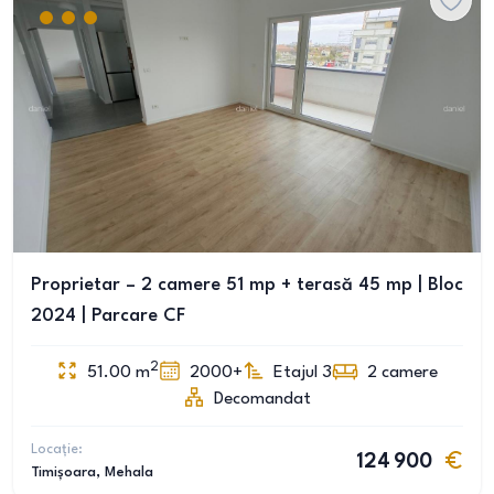
Proprietar – 2 camere 51 mp + terasă 45 mp | Bloc
2024 | Parcare CF
2
51.00
m
2000+
Etajul 3
2
camere
Decomandat
Locație:
124 900
Timișoara
, Mehala