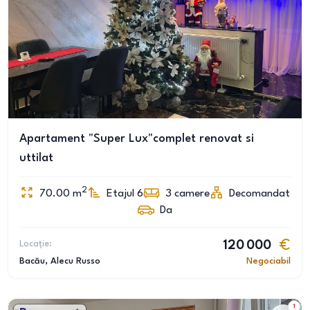
Apartament "Super Lux"complet renovat si
uttilat
2
70.00
m
Etajul 6
3
camere
Decomandat
Da
Locație:
120 000
Bacău
, Alecu Russo
Negociabil
1