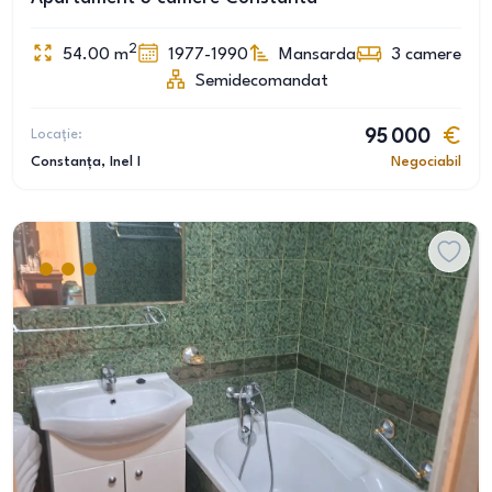
2
54.00
m
1977-1990
Mansarda
3
camere
Semidecomandat
Locație:
95 000
Constanța
, Inel I
Negociabil