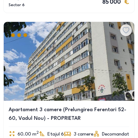
85 000
Sector 6
Apartament 3 camere (Prelungirea Ferentari 52-
60, Vadul Nou) - PROPRIETAR
2
60.00
m
Etajul 6
3
camere
Decomandat