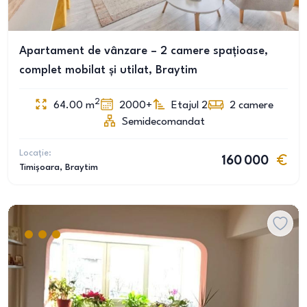
Apartament de vânzare – 2 camere spațioase,
complet mobilat și utilat, Braytim
2
64.00
m
2000+
Etajul 2
2
camere
Semidecomandat
Locație:
160 000
Timișoara
, Braytim