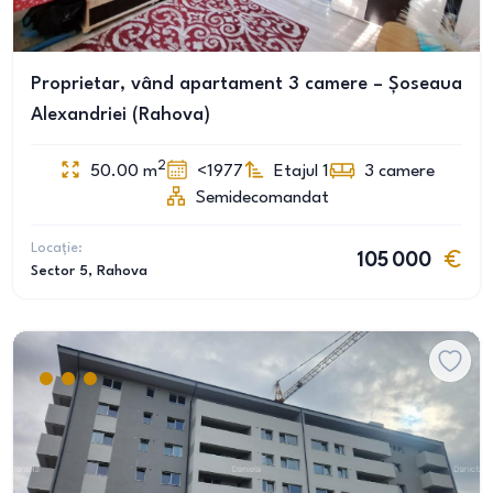
Proprietar, vând apartament 3 camere – Șoseaua
Alexandriei (Rahova)
2
50.00
m
<1977
Etajul 1
3
camere
Semidecomandat
Locație:
105 000
Sector 5
, Rahova