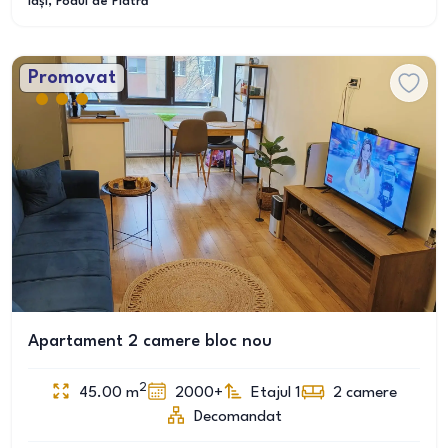
Iași
, Podul de Piatră
Promovat
Apartament 2 camere bloc nou
2
45.00
m
2000+
Etajul 1
2
camere
Decomandat