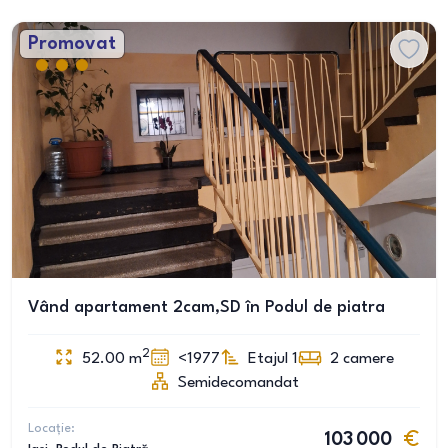
Promovat
Vând apartament 2cam,SD în Podul de piatra
2
52.00
m
<1977
Etajul 1
2
camere
Semidecomandat
Locație:
103 000