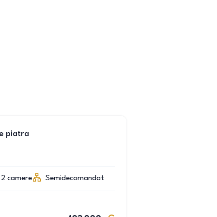
e piatra
2
camere
Semidecomandat