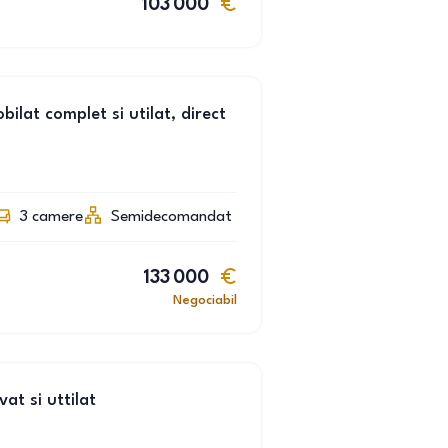
103 000
lat complet si utilat, direct
3
camere
Semidecomandat
133 000
Negociabil
t si uttilat