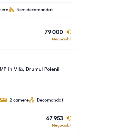
mere
Semidecomandat
79 000
Negociabil
P în Vilă, Drumul Poienii
2
camere
Decomandat
67 953
Negociabil