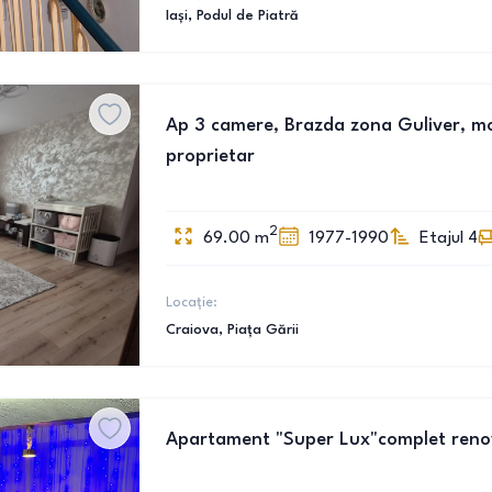
Iași
, Podul de Piatră
Ap 3 camere, Brazda zona Guliver, mobi
proprietar
2
69.00
m
1977-1990
Etajul 4
Locație:
Craiova
, Piața Gării
Apartament "Super Lux"complet renova