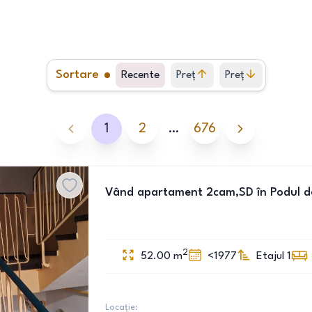
Sortare
Recente
Preț
Preț
crescător
descrescător
1
2
…
676
Vând apartament 2cam,SD în Podul d
2
52.00
m
<1977
Etajul 1
Locație: