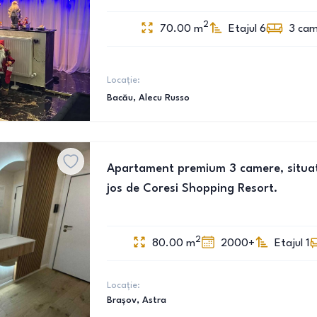
2
70.00
m
Etajul 6
3
cam
Locație:
Bacău
, Alecu Russo
Apartament premium 3 camere, situat
jos de Coresi Shopping Resort.
2
80.00
m
2000+
Etajul 1
Locație:
Brașov
, Astra