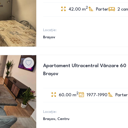
2
42.00
m
Parter
2
ca
Locație:
Brașov
Apartament Ultracentral Vânzare 60 M
Brașov
2
60.00
m
1977-1990
Parter
Locație:
Brașov
, Centru