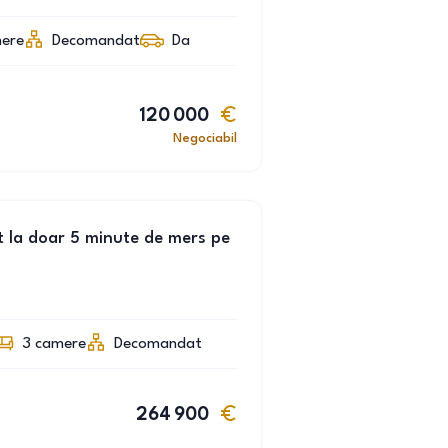
ere
Decomandat
Da
120 000
Negociabil
 la doar 5 minute de mers pe
3
camere
Decomandat
264 900