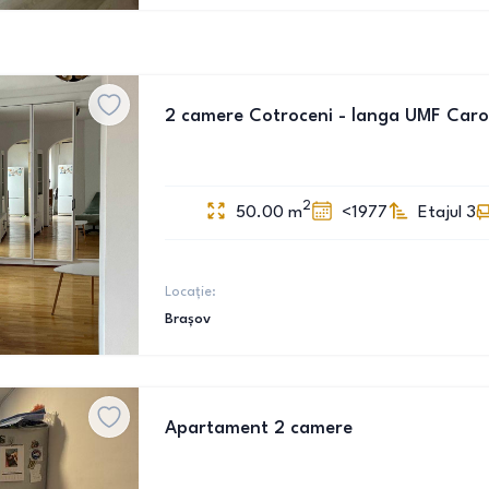
2 camere Cotroceni - langa UMF Carol
2
50.00
m
<1977
Etajul 3
Locație:
Brașov
Apartament 2 camere