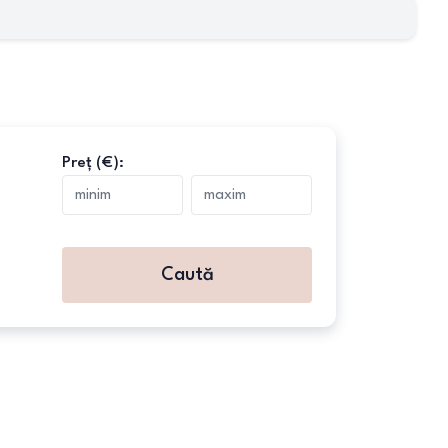
Preț (€):
Caută