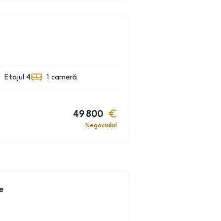
Etajul 4
1
cameră
49 800
Negociabil
e