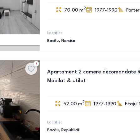
2
70.00
m
1977-1990
Parter
Locație:
Bacău
, Narcisa
1
Apartament 2 camere decomandate Repu
Mobilat & utilat
2
52.00
m
1977-1990
Etajul 
Locație:
Bacău
, Republicii