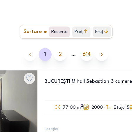
Sortare
Recente
Preț
Preț
crescător
descrescător
1
2
…
614
BUCUREȘTI Mihail Sebastian 3 camere
2
77.00
m
2000+
Etajul 5
Locație: