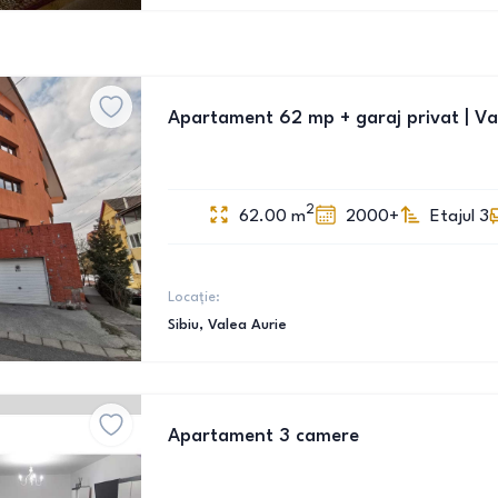
Apartament 62 mp + garaj privat | Va
2
62.00
m
2000+
Etajul 3
Locație:
Sibiu
, Valea Aurie
Apartament 3 camere