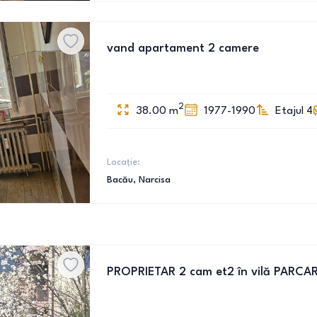
vand apartament 2 camere
2
38.00
m
1977-1990
Etajul 4
Locație:
Bacău
, Narcisa
PROPRIETAR 2 cam et2 în vilă PARCAR