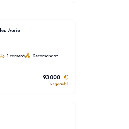
lea Aurie
1
cameră
Decomandat
93 000
Negociabil