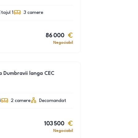
Etajul 1
3
camere
86 000
Negociabil
a Dumbravii langa CEC
4
2
camere
Decomandat
103 500
Negociabil