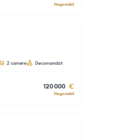
Negociabil
2
camere
Decomandat
120 000
Negociabil