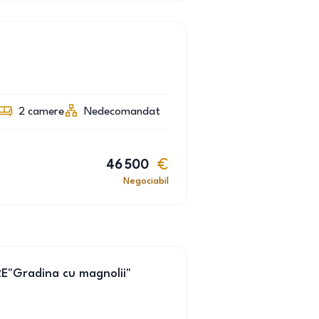
2
camere
Nedecomandat
46 500
Negociabil
E"Gradina cu magnolii"