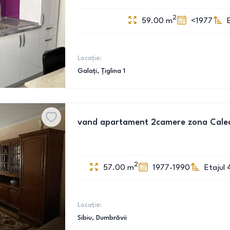
2
59.00
m
<1977
Locație:
Galați
, Țiglina 1
vand apartament 2camere zona Cale
2
57.00
m
1977-1990
Etajul 
Locație:
Sibiu
, Dumbrăvii