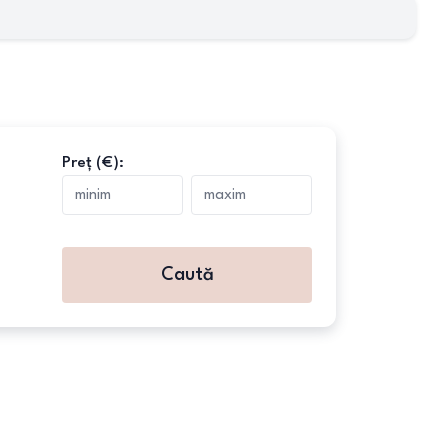
Preț (€):
Caută