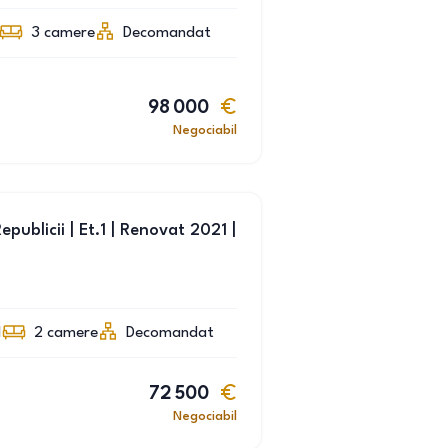
3
camere
Decomandat
98 000
Negociabil
blicii | Et.1 | Renovat 2021 |
1
2
camere
Decomandat
72 500
Negociabil