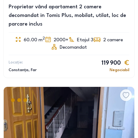
Proprietar vând apartament 2 camere
decomandat in Tomis Plus, mobilat, utilat, loc de
parcare inclus
2
60.00
m
2000+
Etajul 3
2
camere
Decomandat
Locație:
119 900
Constanța
, Far
Negociabil