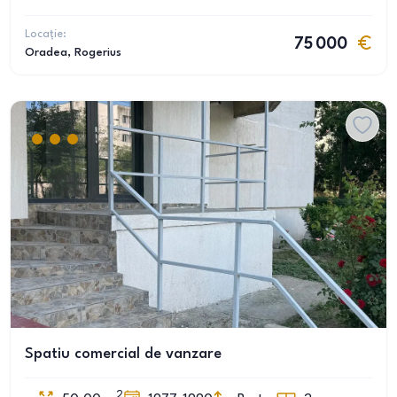
Locație:
75 000
Oradea
, Rogerius
Spatiu comercial de vanzare
2