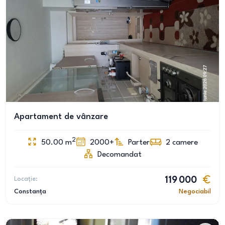
Apartament de vânzare
2
50.00
m
2000+
Parter
2
camere
Decomandat
Locație:
119 000
Constanța
Negociabil