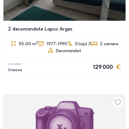
2 decomandate Lapus Arges
2
55.00
m
1977-1990
Etajul 3
2
camere
Decomandat
Locație:
129 000
Craiova