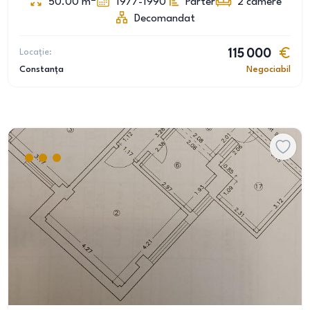
50.00
m
1977-1990
Parter
2
camere
Decomandat
Locație:
115 000
Constanța
Negociabil