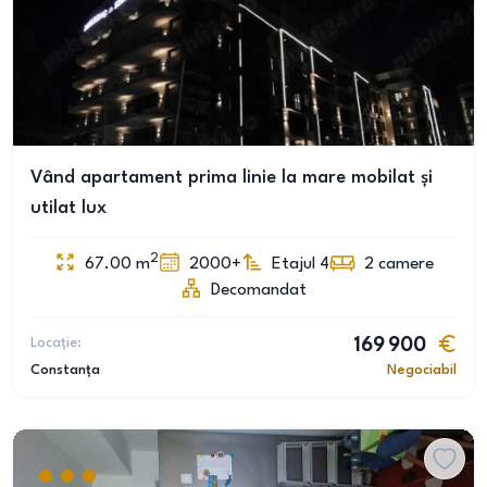
Vând apartament prima linie la mare mobilat și
utilat lux
2
67.00
m
2000+
Etajul 4
2
camere
Decomandat
Locație:
169 900
Constanța
Negociabil