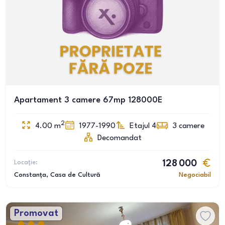
Apartament 3 camere 67mp 128000E
2
4.00
m
1977-1990
Etajul 4
3
camere
Decomandat
Locație:
128 000
Constanța
, Casa de Cultură
Negociabil
Promovat