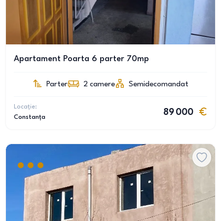
Apartament Poarta 6 parter 70mp
Parter
2
camere
Semidecomandat
Locație:
89 000
Constanța