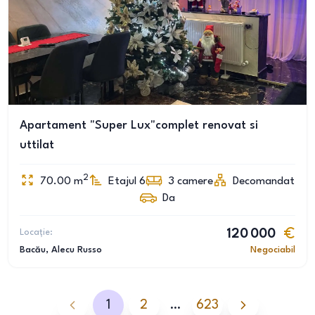
Apartament "Super Lux"complet renovat si
uttilat
2
70.00
m
Etajul 6
3
camere
Decomandat
Da
Locație:
120 000
Bacău
, Alecu Russo
Negociabil
1
2
…
623