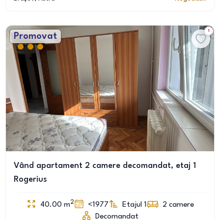
1
Promovat
Vând apartament 2 camere decomandat, etaj 1
Rogerius
2
40.00
m
<1977
Etajul 1
2
camere
Decomandat