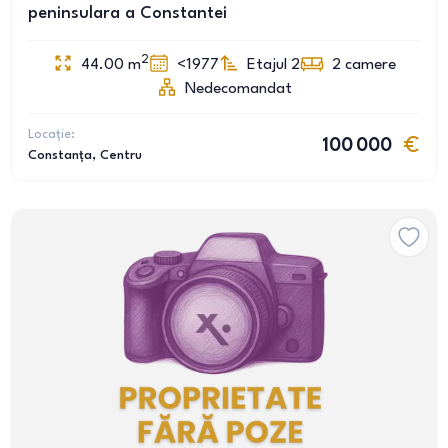
peninsulara a Constantei
2
44.00
m
<1977
Etajul 2
2
camere
Nedecomandat
Locație:
100 000
Constanța
, Centru