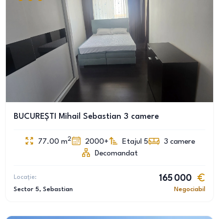
BUCUREȘTI Mihail Sebastian 3 camere
2
77.00
m
2000+
Etajul 5
3
camere
Decomandat
Locație:
165 000
Sector 5
, Sebastian
Negociabil