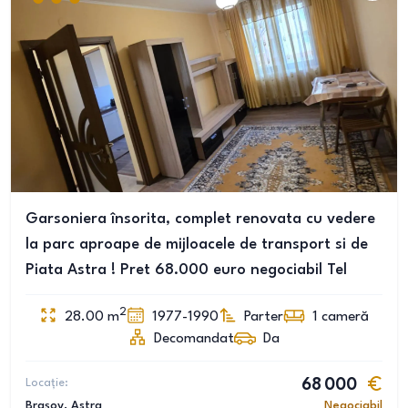
Garsoniera însorita, complet renovata cu vedere
la parc aproape de mijloacele de transport si de
Piata Astra ! Pret 68.000 euro negociabil Tel
2
28.00
m
1977-1990
Parter
1
cameră
Decomandat
Da
Locație:
68 000
Brașov
, Astra
Negociabil