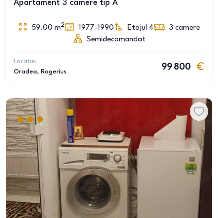
Apartament 3 camere tip A
2
59.00
m
1977-1990
Etajul 4
3
camere
Semidecomandat
Locație:
99 800
Oradea
, Rogerius