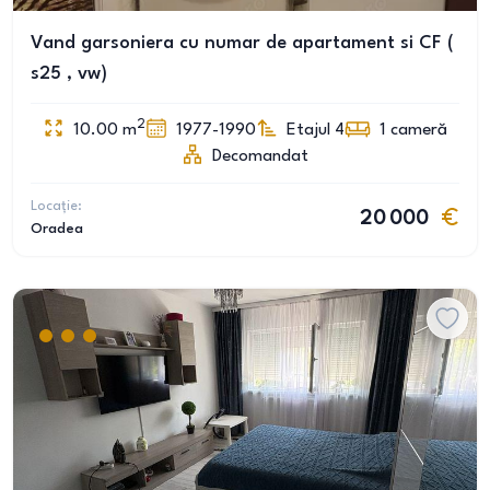
Vand garsoniera cu numar de apartament si CF (
s25 , vw)
2
10.00
m
1977-1990
Etajul 4
1
cameră
Decomandat
Locație:
20 000
Oradea