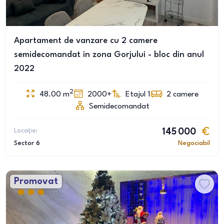
Apartament de vanzare cu 2 camere
semidecomandat in zona Gorjului - bloc din anul
2022
2
48.00
m
2000+
Etajul 1
2
camere
Semidecomandat
Locație:
145 000
Sector 6
Negociabil
Promovat