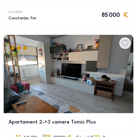
Locație:
85 000
Constanța
, Far
Apartament 2->3 camere Tomis Plus
2