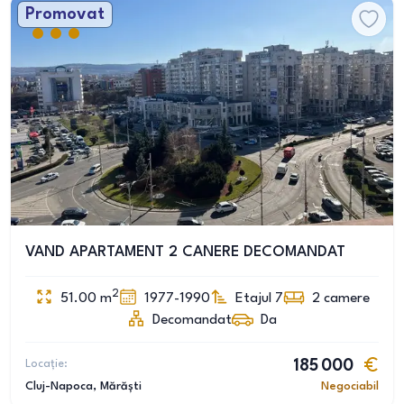
Promovat
VAND APARTAMENT 2 CANERE DECOMANDAT
2
51.00
m
1977-1990
Etajul 7
2
camere
Decomandat
Da
Locație:
185 000
Cluj-Napoca
, Mărăști
Negociabil