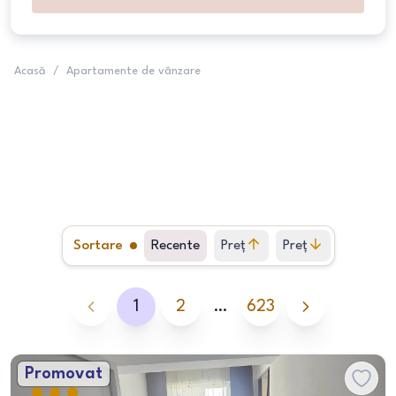
Acasă
/
Apartamente de vânzare
Sortare
Recente
Preț
Preț
crescător
descrescător
1
2
…
623
Promovat