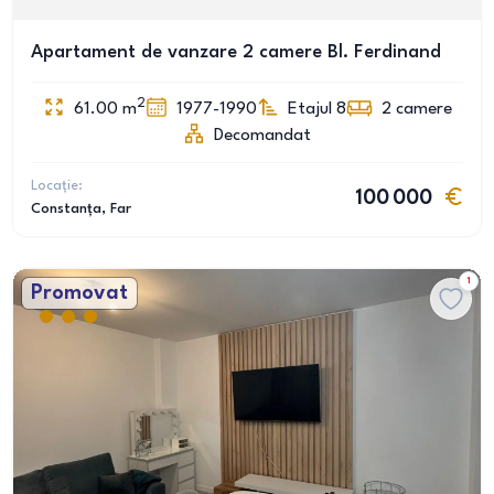
Apartament de vanzare 2 camere Bl. Ferdinand
2
61.00
m
1977-1990
Etajul 8
2
camere
Decomandat
Locație:
100 000
Constanța
, Far
1
Promovat