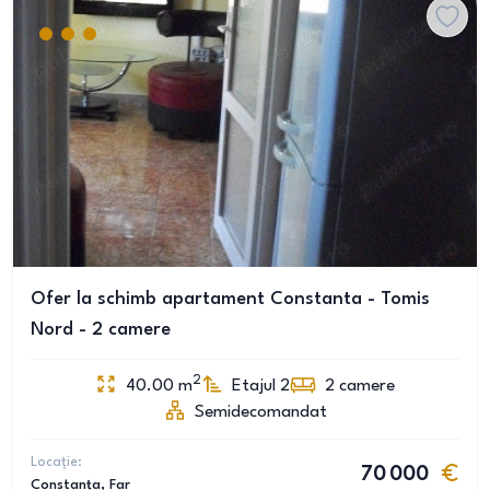
Ofer la schimb apartament Constanta - Tomis
Nord - 2 camere
2
40.00
m
Etajul 2
2
camere
Semidecomandat
Locație:
70 000
Constanța
, Far