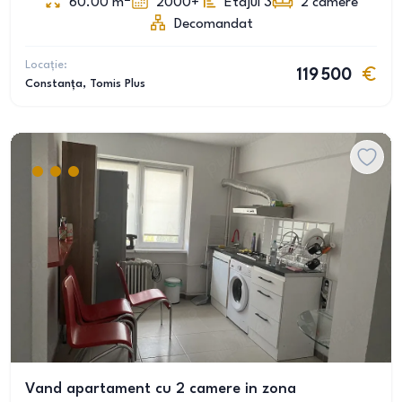
60.00
m
2000+
Etajul 3
2
camere
Decomandat
Locație:
119 500
Constanța
, Tomis Plus
Vand apartament cu 2 camere in zona