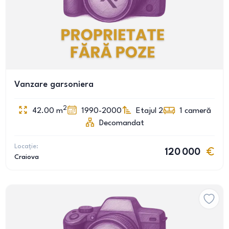
Vanzare garsoniera
2
42.00
m
1990-2000
Etajul 2
1
cameră
Decomandat
Locație:
120 000
Craiova