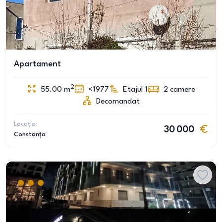
Apartament
2
55.00
m
<1977
Etajul 1
2
camere
Decomandat
Locație:
30 000
Constanța