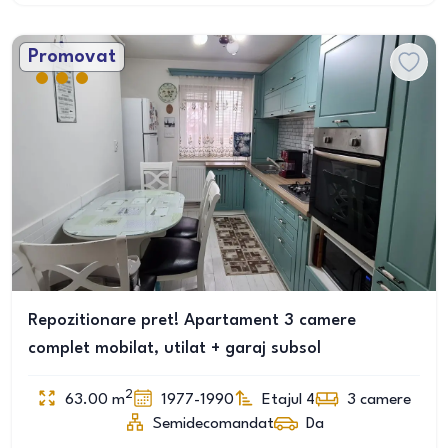
Promovat
Repozitionare pret! Apartament 3 camere
complet mobilat, utilat + garaj subsol
2
63.00
m
1977-1990
Etajul 4
3
camere
Semidecomandat
Da