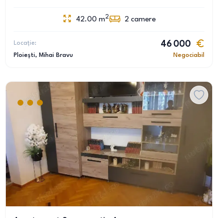
2
42.00
m
2
camere
Locație:
46 000
Ploiești
, Mihai Bravu
Negociabil