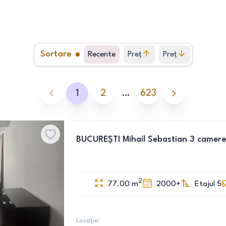
Sortare
Recente
Preț
Preț
crescător
descrescător
1
2
…
623
BUCUREȘTI Mihail Sebastian 3 camere
2
77.00
m
2000+
Etajul 5
Locație: