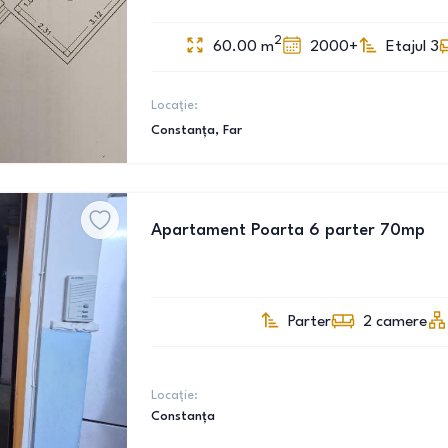
2
60.00
m
2000+
Etajul 3
Locație:
Constanța
, Far
Apartament Poarta 6 parter 70mp
Parter
2
camere
Locație:
Constanța