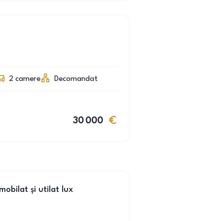
2
camere
Decomandat
30 000
bilat și utilat lux