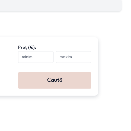
Preț (€):
Caută