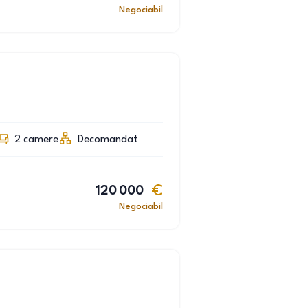
Negociabil
2
camere
Decomandat
120 000
Negociabil