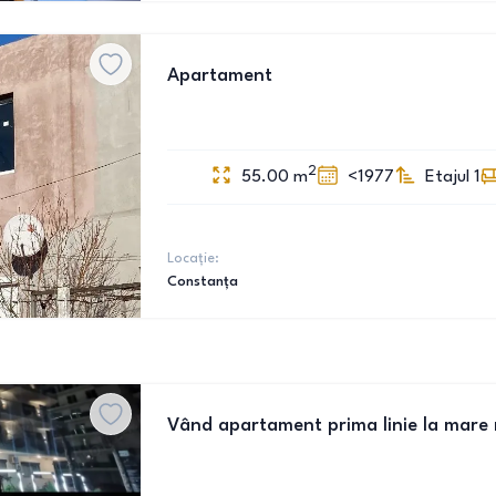
Apartament
2
55.00
m
<1977
Etajul 1
Locație:
Constanța
Vând apartament prima linie la mare mo