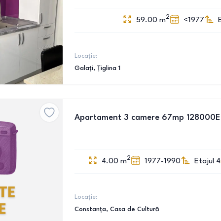
2
59.00
m
<1977
Locație:
Galați
, Țiglina 1
Apartament 3 camere 67mp 128000E
2
4.00
m
1977-1990
Etajul 4
Locație:
Constanța
, Casa de Cultură