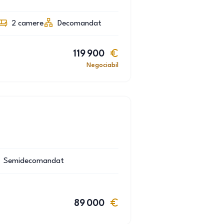
2
camere
Decomandat
119 900
Negociabil
Semidecomandat
89 000