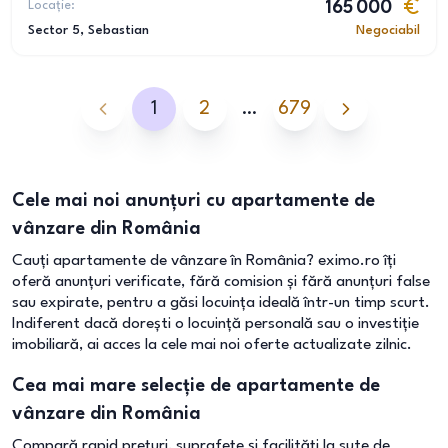
Locație:
165 000
Sector 5
, Sebastian
Negociabil
1
2
…
679
Cele mai noi anunțuri cu apartamente de
vânzare din România
Cauți apartamente de vânzare în România? eximo.ro îți
oferă anunțuri verificate, fără comision și fără anunțuri false
sau expirate, pentru a găsi locuința ideală într-un timp scurt.
Indiferent dacă dorești o locuință personală sau o investiție
imobiliară, ai acces la cele mai noi oferte actualizate zilnic.
Cea mai mare selecție de apartamente de
vânzare din România
Compară rapid prețuri, suprafețe și facilități la sute de