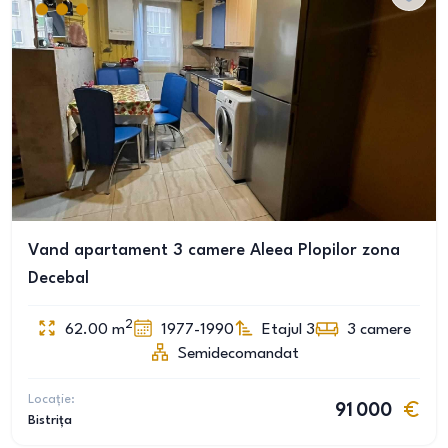
Vand apartament 3 camere Aleea Plopilor zona
Decebal
2
62.00
m
1977-1990
Etajul 3
3
camere
Semidecomandat
Locație:
91 000
Bistrița