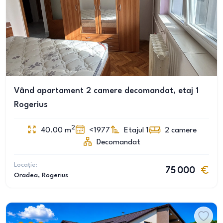
Vând apartament 2 camere decomandat, etaj 1
Rogerius
2
40.00
m
<1977
Etajul 1
2
camere
Decomandat
Locație:
75 000
Oradea
, Rogerius