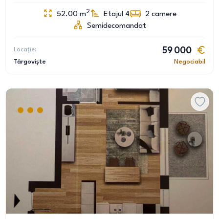
2
52.00
m
Etajul 4
2
camere
Semidecomandat
Locație:
59 000
Târgoviște
Negociabil