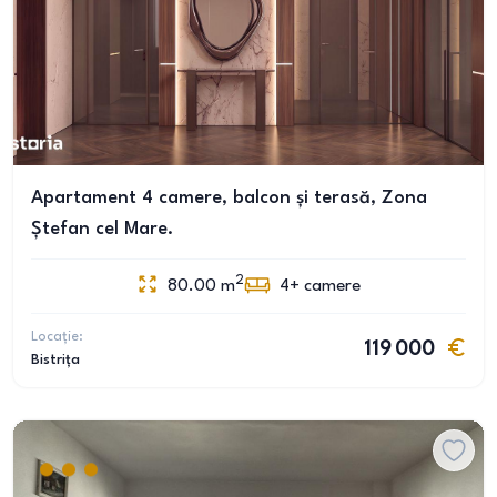
Apartament 4 camere, balcon și terasă, Zona
Ștefan cel Mare.
2
80.00
m
4+
camere
Locație:
119 000
Bistrița