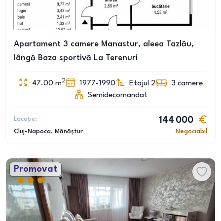
Apartament 3 camere Manastur, aleea Tazlău,
lângă Baza sportivă La Terenuri
2
47.00
m
1977-1990
Etajul 2
3
camere
Semidecomandat
Locație:
144 000
Cluj-Napoca
, Mănăștur
Negociabil
Promovat