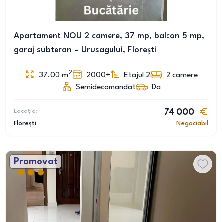
Apartament NOU 2 camere, 37 mp, balcon 5 mp,
garaj subteran – Urusagului, Florești
2
37.00
m
2000+
Etajul 2
2
camere
Semidecomandat
Da
Locație:
74 000
Florești
Negociabil
Promovat