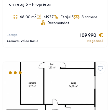
Turn etaj 5 - Proprietar
2
66.00
m
<1977
Etajul 5
3
camere
Decomandat
Locație:
109 990
Craiova
, Valea Roșie
Negociabil