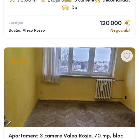
70.00
m
Etajul 6
3
camere
Decomandat
Da
Locație:
120 000
Bacău
, Alecu Russo
Negociabil
Apartament 3 camere Valea Roșie, 70 mp, bloc