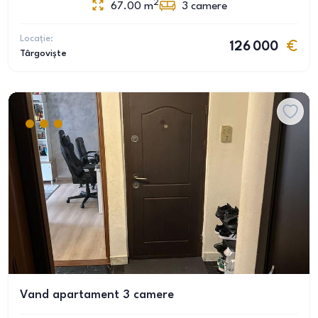
2
67.00
m
3
camere
Locație:
126 000
Târgoviște
Vand apartament 3 camere