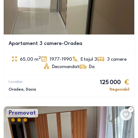
Apartament 3 camere-Oradea
2
65.00
m
1977-1990
Etajul 3
3
camere
Decomandat
Da
Locație:
125 000
Oradea
, Dacia
Negociabil
1
Promovat