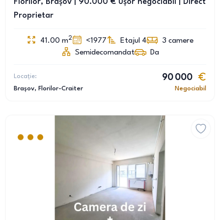
Florilor, Brașov | 90.000 € ușor negociabil | Direct
Proprietar
2
41.00
m
<1977
Etajul 4
3
camere
Semidecomandat
Da
Locație:
90 000
Brașov
, Florilor-Craiter
Negociabil