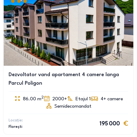
Dezvoltator vand apartament 4 camere langa
Parcul Poligon
2
86.00
m
2000+
Etajul 1
4+
camere
Semidecomandat
Locație:
195 000
Florești