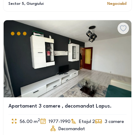
Sector 5
, Giurgiului
Negociabil
Apartament 3 camere , decomandat Lapus.
2
56.00
m
1977-1990
Etajul 2
3
camere
Decomandat