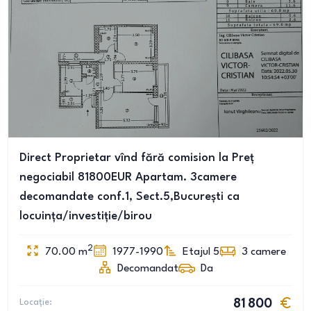
Direct Proprietar vînd fără comision la Preț
negociabil 81800EUR Apartam. 3camere
decomandate conf.1, Sect.5,București ca
locuința/investiție/birou
2
70.00
m
1977-1990
Etajul 5
3
camere
Decomandat
Da
Locație:
81 800