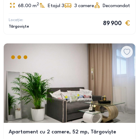
2
68.00
m
Etajul 3
3
camere
Decomandat
Locație:
89 900
Târgoviște
Apartament cu 2 camere, 52 mp, Târgoviște