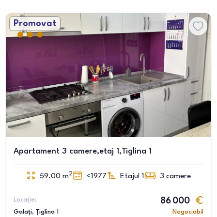
Promovat
Apartament 3 camere,etaj 1,Tiglina 1
2
59.00
m
<1977
Etajul 1
3
camere
Locație:
86 000
Galați
, Țiglina 1
Negociabil