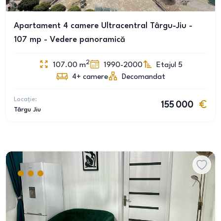
Apartament 4 camere Ultracentral Târgu-Jiu -
107 mp - Vedere panoramică
2
107.00
m
1990-2000
Etajul 5
4+
camere
Decomandat
Locație:
155 000
Târgu Jiu