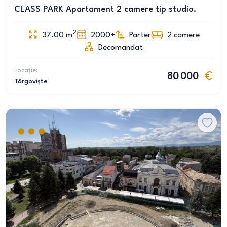
CLASS PARK Apartament 2 camere tip studio.
2
37.00
m
2000+
Parter
2
camere
Decomandat
Locație:
80 000
Târgoviște