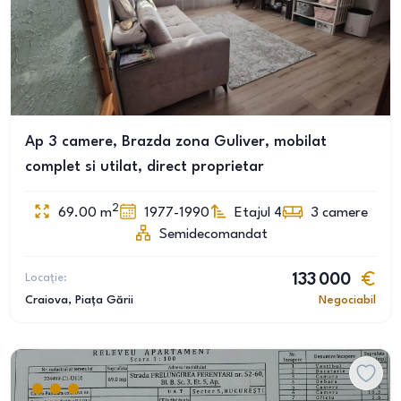
Ap 3 camere, Brazda zona Guliver, mobilat
complet si utilat, direct proprietar
2
69.00
m
1977-1990
Etajul 4
3
camere
Semidecomandat
Locație:
133 000
Craiova
, Piața Gării
Negociabil