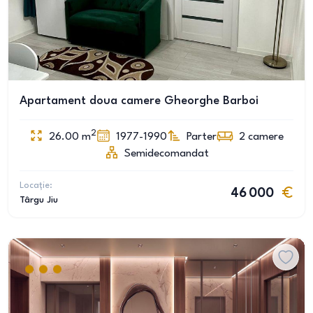
Apartament doua camere Gheorghe Barboi
2
26.00
m
1977-1990
Parter
2
camere
Semidecomandat
Locație:
46 000
Târgu Jiu