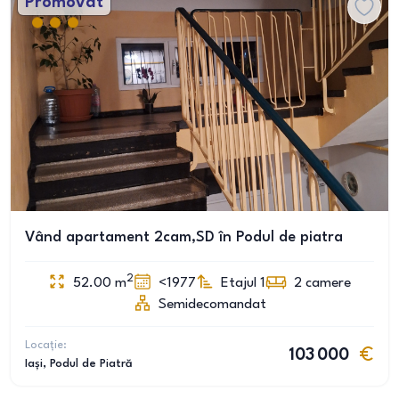
Promovat
Vând apartament 2cam,SD în Podul de piatra
2
52.00
m
<1977
Etajul 1
2
camere
Semidecomandat
Locație:
103 000
Iași
, Podul de Piatră