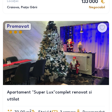
Locație:
133 000
Craiova
, Piața Gării
Negociabil
Promovat
Apartament "Super Lux"complet renovat si
uttilat
2