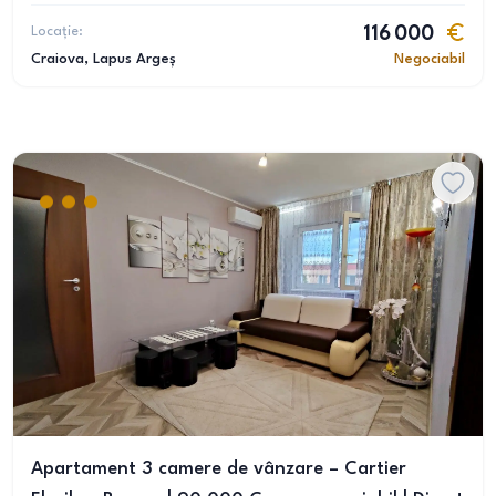
Locație:
116 000
Craiova
, Lapus Argeș
Negociabil
Apartament 3 camere de vânzare – Cartier