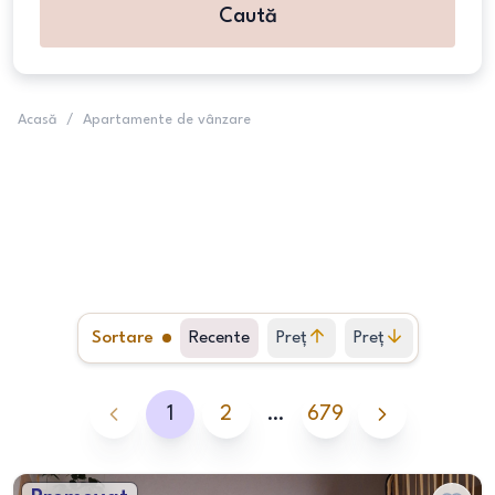
Caută
Acasă
/
Apartamente de vânzare
Sortare
Recente
Preț
Preț
crescător
descrescător
1
2
…
679