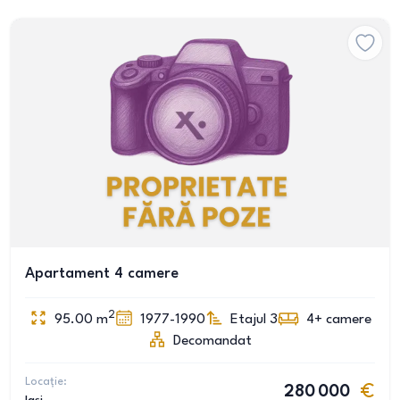
Apartament 4 camere
2
95.00
m
1977-1990
Etajul 3
4+
camere
Decomandat
Locație:
280 000