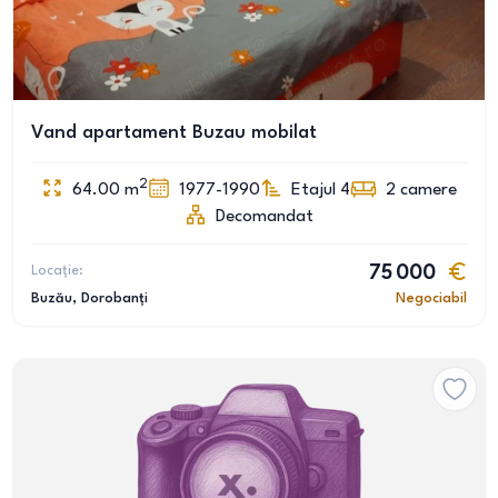
Vand apartament Buzau mobilat
2
64.00
m
1977-1990
Etajul 4
2
camere
Decomandat
Locație:
75 000
Buzău
, Dorobanți
Negociabil