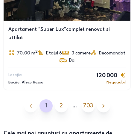
Apartament "Super Lux"complet renovat si
uttilat
2
70.00
m
Etajul 6
3
camere
Decomandat
Da
Locație:
120 000
Bacău
, Alecu Russo
Negociabil
1
2
…
703
Cele mai noi anunțuri cu apartamente de