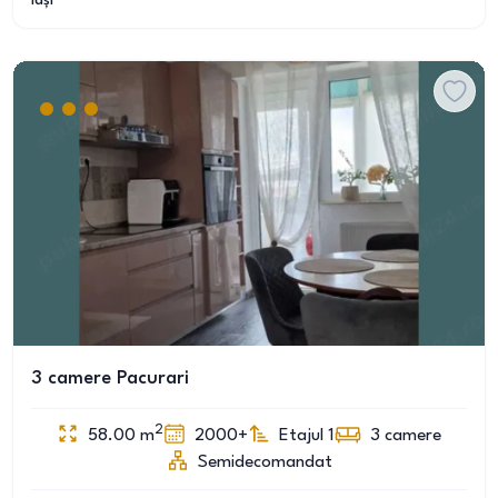
Iași
3 camere Pacurari
2
58.00
m
2000+
Etajul 1
3
camere
Semidecomandat