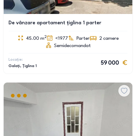
De vânzare apartament țiglina 1 parter
2
45.00
m
<1977
Parter
2
camere
Semidecomandat
Locație:
59 000
Galați
, Țiglina 1