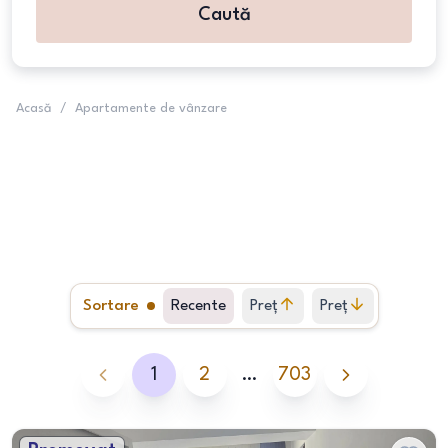
Caută
Acasă
/
Apartamente de vânzare
Sortare
Recente
Preț
Preț
crescător
descrescător
1
2
…
703