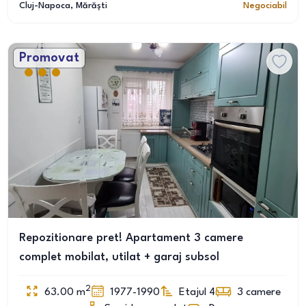
Cluj-Napoca
, Mărăști
Negociabil
Promovat
Repozitionare pret! Apartament 3 camere
complet mobilat, utilat + garaj subsol
2
63.00
m
1977-1990
Etajul 4
3
camere