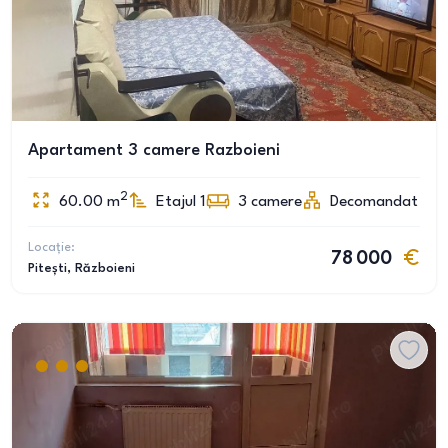
Apartament 3 camere Razboieni
2
60.00
m
Etajul 1
3
camere
Decomandat
Locație:
78 000
Pitești
, Războieni