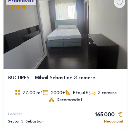
Promovat
BUCUREȘTI Mihail Sebastian 3 camere
2
77.00
m
2000+
Etajul 5
3
camere
Decomandat
Locație:
165 000
Sector 5
, Sebastian
Negociabil