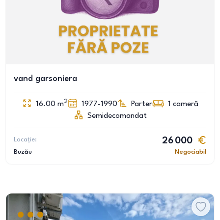
vand garsoniera
2
16.00
m
1977-1990
Parter
1
cameră
Semidecomandat
Locație:
26 000
Buzău
Negociabil