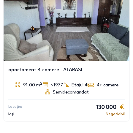
apartament 4 camere TATARASI
2
91.00
m
<1977
Etajul 4
4+
camere
Semidecomandat
Locație:
130 000
Iași
Negociabil