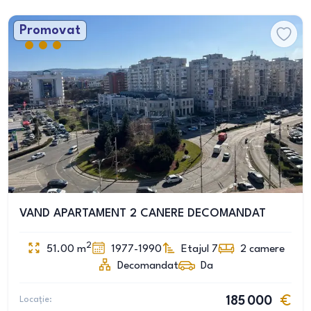
Promovat
VAND APARTAMENT 2 CANERE DECOMANDAT
2
51.00
m
1977-1990
Etajul 7
2
camere
Decomandat
Da
Locație:
185 000