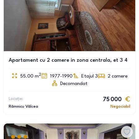
Apartament cu 2 camere in zona centrala, et 3 4
2
55.00
m
1977-1990
Etajul 3
2
camere
Decomandat
Locație:
75 000
Râmnicu Vâlcea
Negociabil