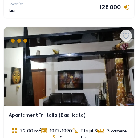
Locație:
128 000
Iași
Apartament în italia (Basilicata)
2
72.00
m
1977-1990
Etajul 3
3
camere