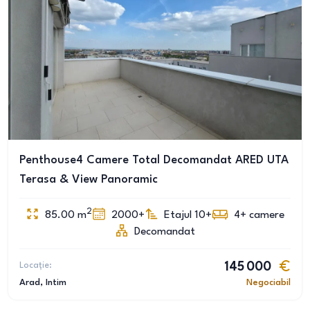
Penthouse4 Camere Total Decomandat ARED UTA
Terasa & View Panoramic
2
85.00
m
2000+
Etajul 10+
4+
camere
Decomandat
Locație:
145 000
Arad
, Intim
Negociabil