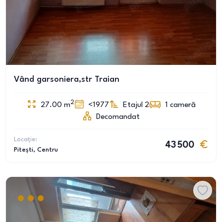
Vând garsoniera,str Traian
2
27.00
m
<1977
Etajul 2
1
cameră
Decomandat
Locație:
43 500
Pitești
, Centru