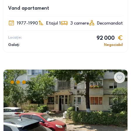
Vand apartament
1977-1990
Etajul 1
3
camere
Decomandat
Locație:
92 000
Galați
Negociabil