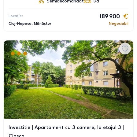
Semidecomandat
Da
Locație:
189 900
Cluj-Napoca
, Mănăștur
Negociabil
Investitie | Apartament cu 3 camere, la etajul 3 |
Closca