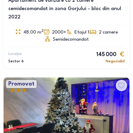
Apartament de vanzare cu 2 camere
semidecomandat in zona Gorjului - bloc din anul
2022
2
48.00
m
2000+
Etajul 1
2
camere
Semidecomandat
Locație:
145 000
Sector 6
Negociabil
Promovat