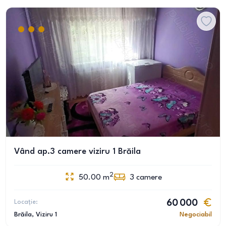
Vând ap.3 camere viziru 1 Brăila
2
50.00
m
3
camere
Locație:
60 000
Brăila
, Viziru 1
Negociabil