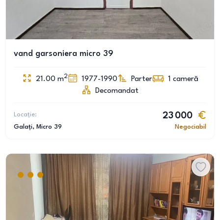
vand garsoniera micro 39
2
21.00
m
1977-1990
Parter
1
cameră
Decomandat
Locație:
23 000
Galați
, Micro 39
Negociabil