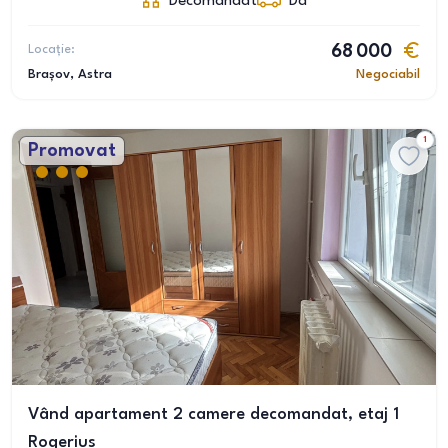
Decomandat
Da
Locație:
68 000
Brașov
, Astra
Negociabil
1
Promovat
Vând apartament 2 camere decomandat, etaj 1
Rogerius