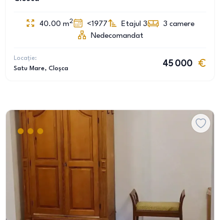
2
40.00
m
<1977
Etajul 3
3
camere
Nedecomandat
Locație:
45 000
Satu Mare
, Cloșca