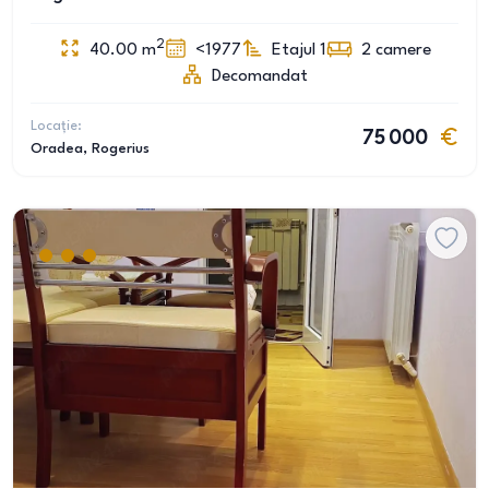
2
40.00
m
<1977
Etajul 1
2
camere
Decomandat
Locație:
75 000
Oradea
, Rogerius