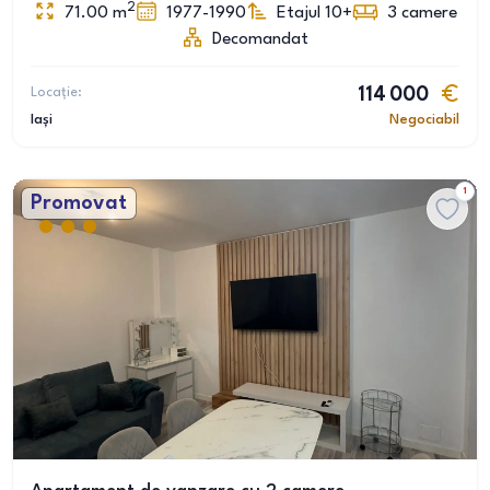
2
71.00
m
1977-1990
Etajul 10+
3
camere
Decomandat
Locație:
114 000
Iași
Negociabil
1
Promovat