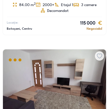
2
84.00
m
2000+
Etajul 1
3
camere
Decomandat
Locație:
115 000
Botoșani
, Centru
Negociabil