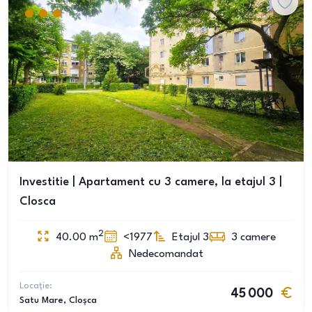
Investitie | Apartament cu 3 camere, la etajul 3 |
Closca
2
40.00
m
<1977
Etajul 3
3
camere
Nedecomandat
Locație:
45 000
Satu Mare
, Cloșca