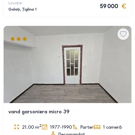
Locație:
59 000
Galați
, Țiglina 1
vand garsoniera micro 39
2
21.00
m
1977-1990
Parter
1
cameră
Decomandat