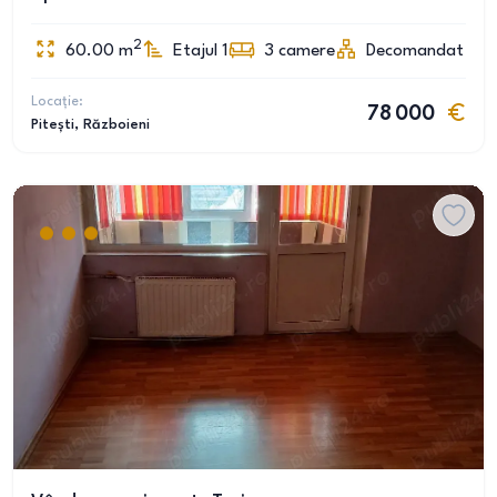
2
60.00
m
Etajul 1
3
camere
Decomandat
Locație:
78 000
Pitești
, Războieni