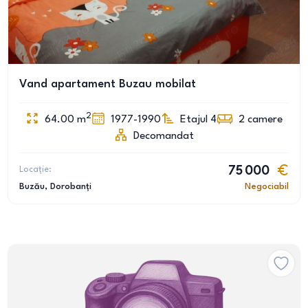
Vand apartament Buzau mobilat
2
64.00
m
1977-1990
Etajul 4
2
camere
Decomandat
Locație:
75 000
Buzău
, Dorobanți
Negociabil