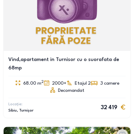
Vind,apartament in Turnisor cu o suorafata de
68mp
2
68.00
m
2000+
Etajul 2
3
camere
Decomandat
Locație:
32 419
Sibiu
, Turnișor