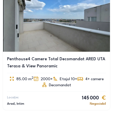
Penthouse4 Camere Total Decomandat ARED UTA
Terasa & View Panoramic
2
85.00
m
2000+
Etajul 10+
4+
camere
Decomandat
Locație:
145 000
Arad
, Intim
Negociabil