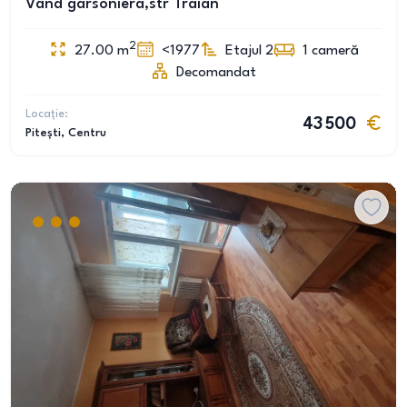
Vând garsoniera,str Traian
2
27.00
m
<1977
Etajul 2
1
cameră
Decomandat
Locație:
43 500
Pitești
, Centru