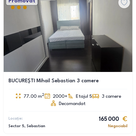
Promovat
BUCUREȘTI Mihail Sebastian 3 camere
2
77.00
m
2000+
Etajul 5
3
camere
Decomandat
Locație:
165 000
Sector 5
, Sebastian
Negociabil