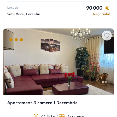
Locație:
90 000
Satu Mare
, Careiului
Negociabil
Apartament 3 camere 1 Decembrie
2
77.00
m
3
camere