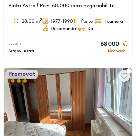
Piata Astra ! Pret 68.000 euro negociabil Tel
2
28.00
m
1977-1990
Parter
1
cameră
Decomandat
Da
Locație:
68 000
Brașov
, Astra
Negociabil
1
Promovat