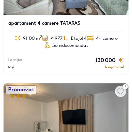
apartament 4 camere TATARASI
2
91.00
m
<1977
Etajul 4
4+
camere
Semidecomandat
Locație:
130 000
Iași
Negociabil
1
Promovat