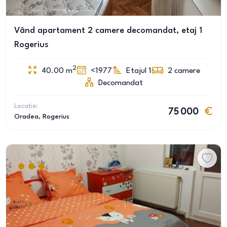
Vând apartament 2 camere decomandat, etaj 1
Rogerius
2
40.00
m
<1977
Etajul 1
2
camere
Decomandat
Locație:
75 000
Oradea
, Rogerius