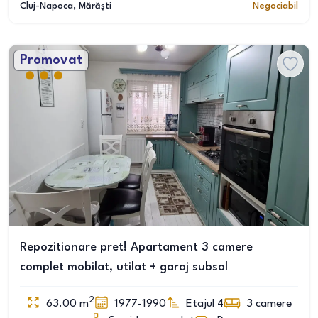
Cluj-Napoca
, Mărăști
Negociabil
Promovat
Repozitionare pret! Apartament 3 camere
complet mobilat, utilat + garaj subsol
2
63.00
m
1977-1990
Etajul 4
3
camere