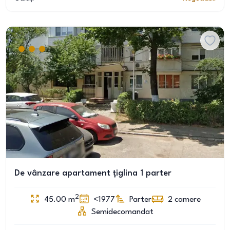
De vânzare apartament țiglina 1 parter
2
45.00
m
<1977
Parter
2
camere
Semidecomandat