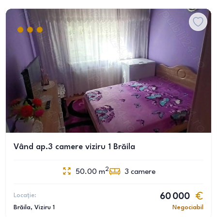
Vând ap.3 camere viziru 1 Brăila
2
50.00
m
3
camere
Locație:
60 000
Brăila
, Viziru 1
Negociabil