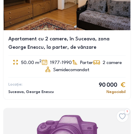
Apartament cu 2 camere, în Suceava, zona
George Enescu, la parter, de vânzare
2
50.00
m
1977-1990
Parter
2
camere
Semidecomandat
Locație:
90 000
Suceava
, George Enescu
Negociabil
1