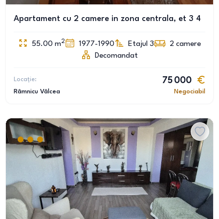
Apartament cu 2 camere in zona centrala, et 3 4
2
55.00
m
1977-1990
Etajul 3
2
camere
Decomandat
Locație:
75 000
Râmnicu Vâlcea
Negociabil