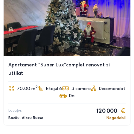
Apartament "Super Lux"complet renovat si
uttilat
2
70.00
m
Etajul 6
3
camere
Decomandat
Da
Locație:
120 000
Bacău
, Alecu Russo
Negociabil