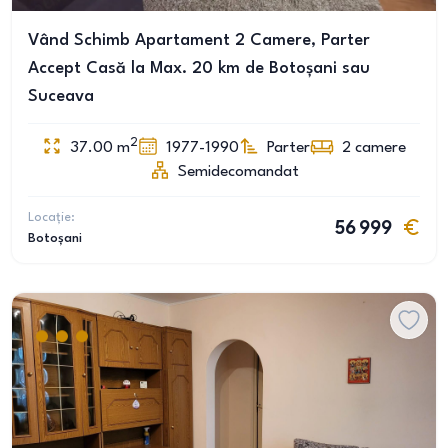
Vând Schimb Apartament 2 Camere, Parter
Accept Casă la Max. 20 km de Botoșani sau
Suceava
2
37.00
m
1977-1990
Parter
2
camere
Semidecomandat
Locație:
56 999
Botoșani