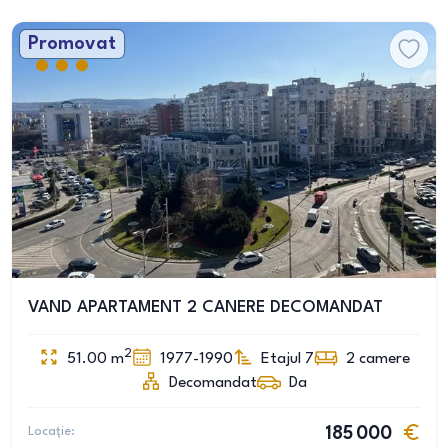
Promovat
VAND APARTAMENT 2 CANERE DECOMANDAT
2
51.00
m
1977-1990
Etajul 7
2
camere
Decomandat
Da
Locație:
185 000