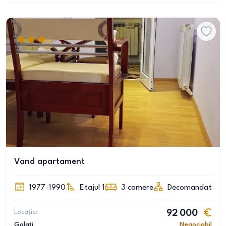
Vand apartament
1977-1990
Etajul 1
3
camere
Decomandat
Locație:
92 000
Galați
Negociabil