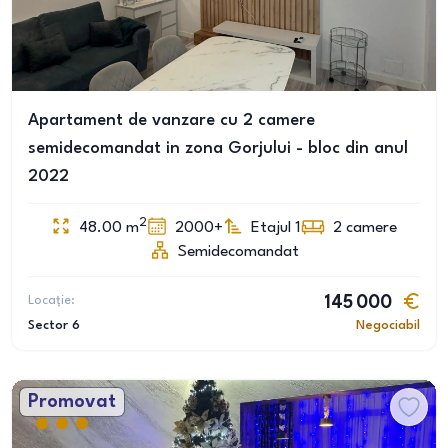
Apartament de vanzare cu 2 camere
semidecomandat in zona Gorjului - bloc din anul
2022
2
48.00
m
2000+
Etajul 1
2
camere
Semidecomandat
Locație:
145 000
Sector 6
Negociabil
Promovat