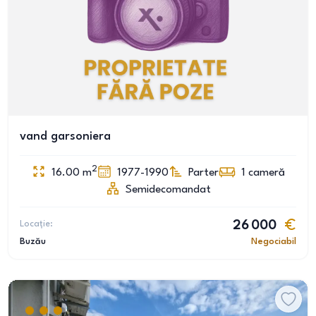
vand garsoniera
2
16.00
m
1977-1990
Parter
1
cameră
Semidecomandat
Locație:
26 000
Buzău
Negociabil