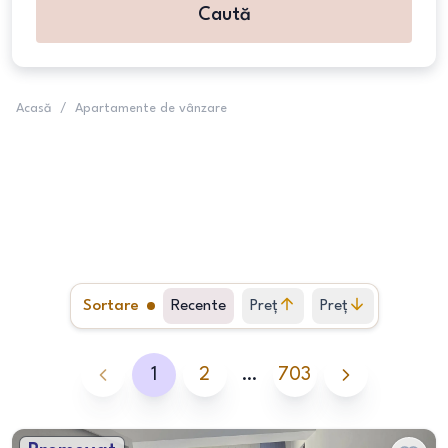
Caută
Acasă
/
Apartamente de vânzare
Sortare
Recente
Preț
Preț
crescător
descrescător
1
2
…
703