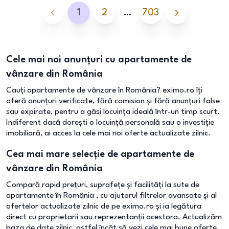
1
2
…
703
Cele mai noi anunțuri cu apartamente de
vânzare din România
Cauți apartamente de vânzare în România? eximo.ro îți
oferă anunțuri verificate, fără comision și fără anunțuri false
sau expirate, pentru a găsi locuința ideală într-un timp scurt.
Indiferent dacă dorești o locuință personală sau o investiție
imobiliară, ai acces la cele mai noi oferte actualizate zilnic.
Cea mai mare selecție de apartamente de
vânzare din România
Compară rapid prețuri, suprafețe și facilități la sute de
apartamente în România , cu ajutorul filtrelor avansate și al
ofertelor actualizate zilnic de pe eximo.ro și ia legătura
direct cu proprietarii sau reprezentanții acestora. Actualizăm
baza de date zilnic, astfel încât să vezi cele mai bune oferte.