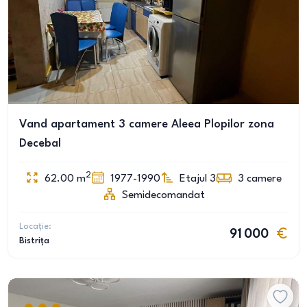
Vand apartament 3 camere Aleea Plopilor zona
Decebal
2
62.00
m
1977-1990
Etajul 3
3
camere
Semidecomandat
Locație:
91 000
Bistrița