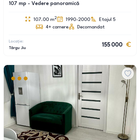
107 mp - Vedere panoramică
2
107.00
m
1990-2000
Etajul 5
4+
camere
Decomandat
Locație:
155 000
Târgu Jiu