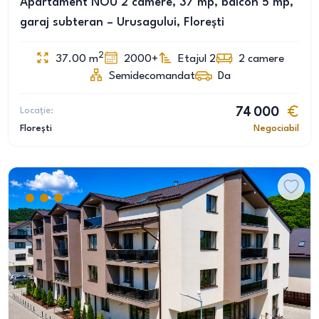
Apartament NOU 2 camere, 37 mp, balcon 5 mp,
garaj subteran – Urusagului, Florești
2
37.00
m
2000+
Etajul 2
2
camere
Semidecomandat
Da
Locație:
74 000
Florești
Negociabil