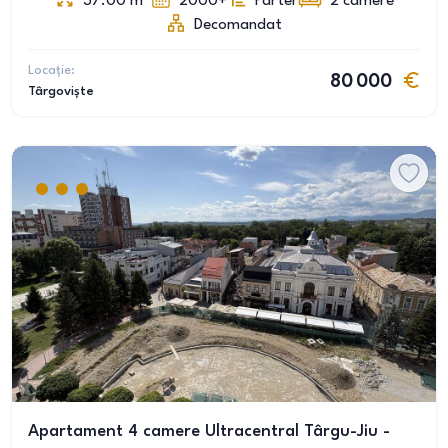
37.00
m
2000+
Parter
2
camere
Decomandat
Locație:
80 000
Târgoviște
Apartament 4 camere Ultracentral Târgu-Jiu -