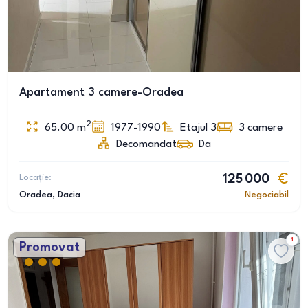
Apartament 3 camere-Oradea
2
65.00
m
1977-1990
Etajul 3
3
camere
Decomandat
Da
Locație:
125 000
Oradea
, Dacia
Negociabil
1
Promovat