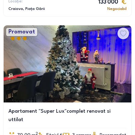
Locație:
133 000
Craiova
, Piața Gării
Negociabil
Promovat
Apartament "Super Lux"complet renovat si
uttilat
2