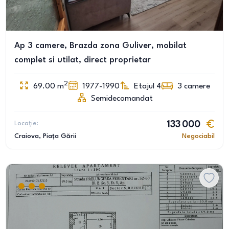
Ap 3 camere, Brazda zona Guliver, mobilat
complet si utilat, direct proprietar
2
69.00
m
1977-1990
Etajul 4
3
camere
Semidecomandat
Locație:
133 000
Craiova
, Piața Gării
Negociabil