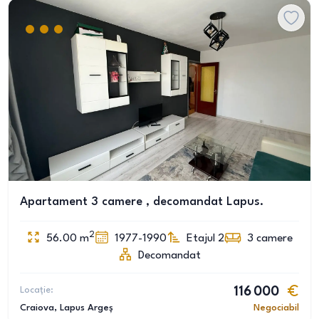
Apartament 3 camere , decomandat Lapus.
2
56.00
m
1977-1990
Etajul 2
3
camere
Decomandat
Locație:
116 000
Craiova
, Lapus Argeș
Negociabil