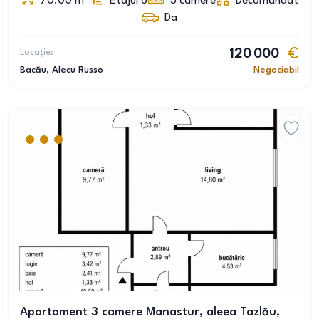
70.00
m
Etajul 6
3
camere
Decomandat
Da
Locație:
120 000
Bacău
, Alecu Russo
Negociabil
Apartament 3 camere Manastur, aleea Tazlău,