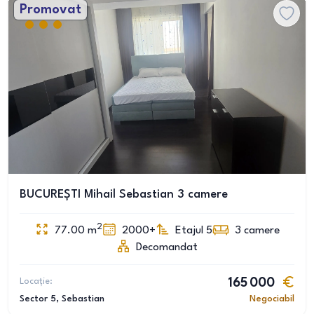
Promovat
BUCUREȘTI Mihail Sebastian 3 camere
2
77.00
m
2000+
Etajul 5
3
camere
Decomandat
Locație:
165 000
Sector 5
, Sebastian
Negociabil