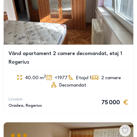
Vând apartament 2 camere decomandat, etaj 1
Rogerius
2
40.00
m
<1977
Etajul 1
2
camere
Decomandat
Locație:
75 000
Oradea
, Rogerius