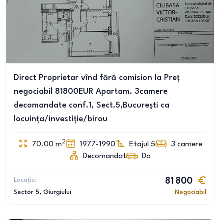
Direct Proprietar vînd fără comision la Preț
negociabil 81800EUR Apartam. 3camere
decomandate conf.1, Sect.5,București ca
locuința/investiție/birou
2
70.00
m
1977-1990
Etajul 5
3
camere
Decomandat
Da
Locație:
81 800
Sector 5
, Giurgiului
Negociabil