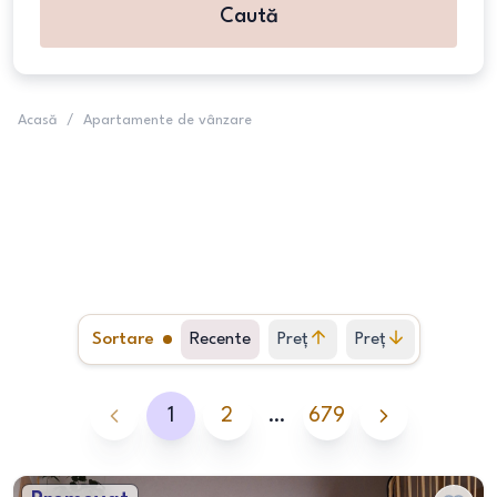
Caută
Acasă
/
Apartamente de vânzare
Sortare
Recente
Preț
Preț
crescător
descrescător
1
2
…
679