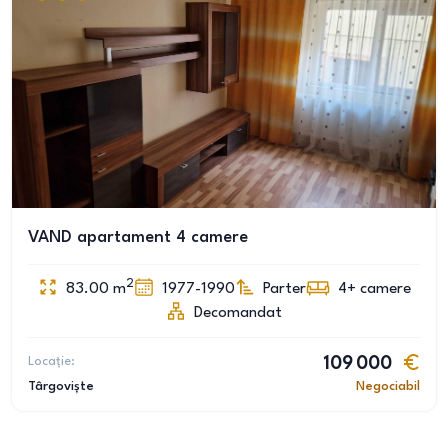
VAND apartament 4 camere
2
83.00
m
1977-1990
Parter
4+
camere
Decomandat
Locație:
109 000
Târgoviște
Negociabil