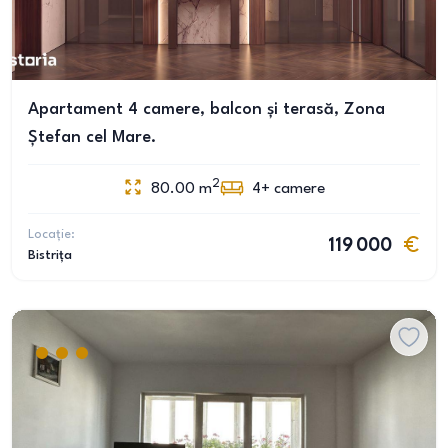
Apartament 4 camere, balcon și terasă, Zona
Ștefan cel Mare.
2
80.00
m
4+
camere
Locație:
119 000
Bistrița