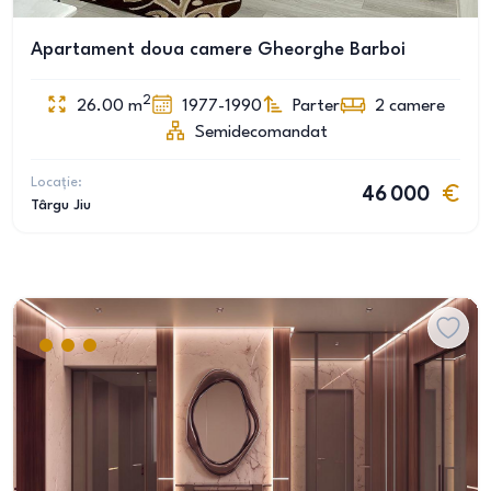
Apartament doua camere Gheorghe Barboi
2
26.00
m
1977-1990
Parter
2
camere
Semidecomandat
Locație:
46 000
Târgu Jiu