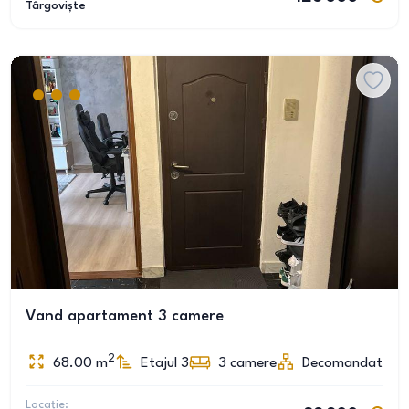
Târgoviște
Vand apartament 3 camere
2
68.00
m
Etajul 3
3
camere
Decomandat
Locație: