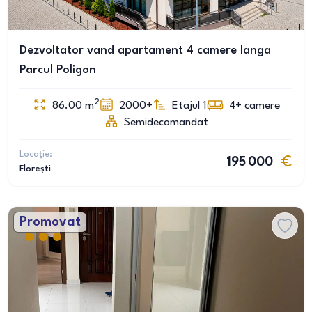
Dezvoltator vand apartament 4 camere langa
Parcul Poligon
2
86.00
m
2000+
Etajul 1
4+
camere
Semidecomandat
Locație:
195 000
Florești
Promovat