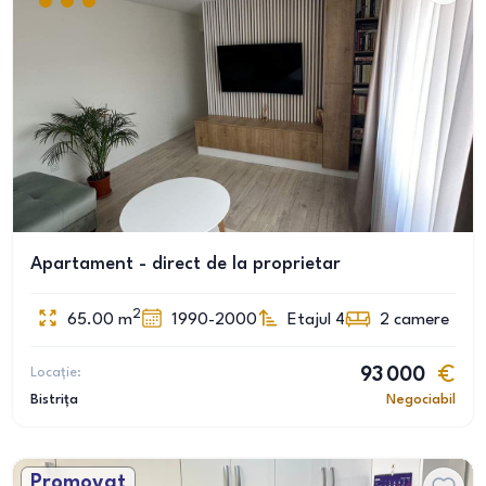
Apartament - direct de la proprietar
2
65.00
m
1990-2000
Etajul 4
2
camere
Locație:
93 000
Bistrița
Negociabil
Promovat