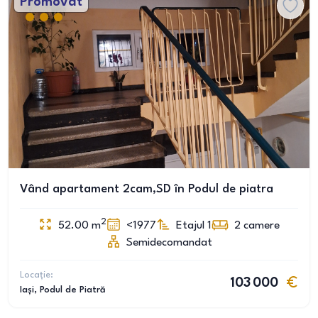
Promovat
Vând apartament 2cam,SD în Podul de piatra
2
52.00
m
<1977
Etajul 1
2
camere
Semidecomandat
Locație:
103 000
Iași
, Podul de Piatră