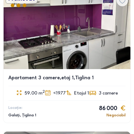
Apartament 3 camere,etaj 1,Tiglina 1
2
59.00
m
<1977
Etajul 1
3
camere
Locație:
86 000
Galați
, Țiglina 1
Negociabil