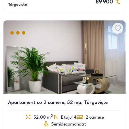
89 900
Târgoviște
Apartament cu 2 camere, 52 mp, Târgoviște
2
52.00
m
Etajul 4
2
camere
Semidecomandat