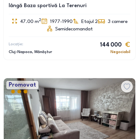
lângă Baza sportivă La Terenuri
2
47.00
m
1977-1990
Etajul 2
3
camere
Semidecomandat
Locație:
144 000
Cluj-Napoca
, Mănăștur
Negociabil
Promovat