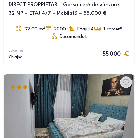
DIRECT PROPRIETAR – Garsonieră de vânzare –
32 MP – ETAJ 4/7 – Mobilată – 55.000 €
2
32.00
m
2000+
Etajul 4
1
cameră
Decomandat
Locație:
55 000
Chiajna