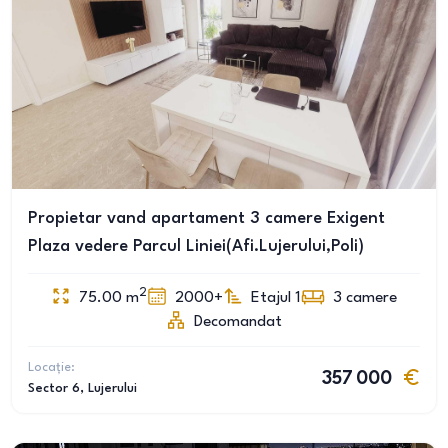
Propietar vand apartament 3 camere Exigent
Plaza vedere Parcul Liniei(Afi.Lujerului,Poli)
2
75.00
m
2000+
Etajul 1
3
camere
Decomandat
Locație:
357 000
Sector 6
, Lujerului