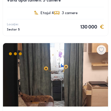
Vand apartament 3 camere
Etajul 4
3
camere
Locație:
130 000
Sector 5