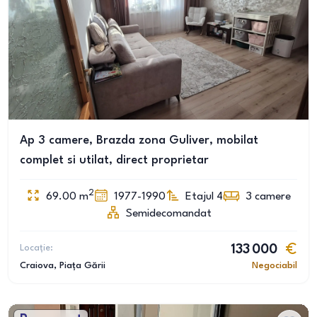
Ap 3 camere, Brazda zona Guliver, mobilat
complet si utilat, direct proprietar
2
69.00
m
1977-1990
Etajul 4
3
camere
Semidecomandat
Locație:
133 000
Craiova
, Piața Gării
Negociabil