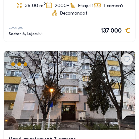
2
36.00
m
2000+
Etajul 1
1
cameră
Decomandat
Locație:
137 000
Sector 6
, Lujerului