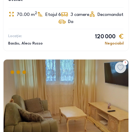
2
70.00
m
Etajul 6
3
camere
Decomandat
Da
Locație:
120 000
Bacău
, Alecu Russo
Negociabil
1