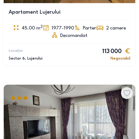
Apartament Lujerului
2
45.00
m
1977-1990
Parter
2
camere
Decomandat
Locație:
113 000
Sector 6
, Lujerului
Negociabil