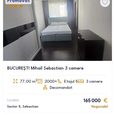
Promovat
BUCUREȘTI Mihail Sebastian 3 camere
2
77.00
m
2000+
Etajul 5
3
camere
Decomandat
Locație:
165 000
Sector 5
, Sebastian
Negociabil