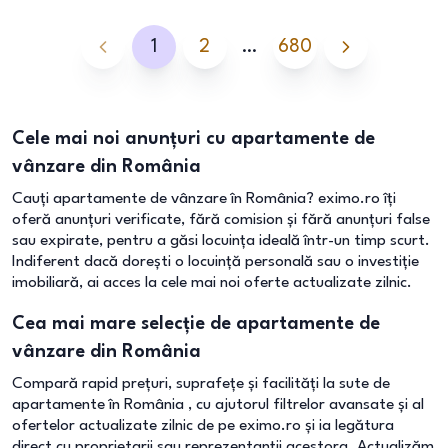
1
2
…
680
Cele mai noi anunțuri cu apartamente de
vânzare din România
Cauți apartamente de vânzare în România? eximo.ro îți
oferă anunțuri verificate, fără comision și fără anunțuri false
sau expirate, pentru a găsi locuința ideală într-un timp scurt.
Indiferent dacă dorești o locuință personală sau o investiție
imobiliară, ai acces la cele mai noi oferte actualizate zilnic.
Cea mai mare selecție de apartamente de
vânzare din România
Compară rapid prețuri, suprafețe și facilități la sute de
apartamente în România , cu ajutorul filtrelor avansate și al
ofertelor actualizate zilnic de pe eximo.ro și ia legătura
direct cu proprietarii sau reprezentanții acestora. Actualizăm