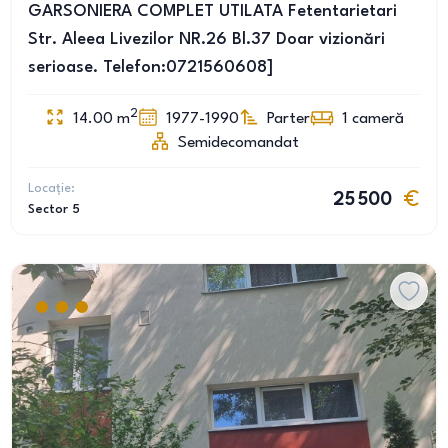
GARSONIERA COMPLET UTILATA Fetentarietari
Str. Aleea Livezilor NR.26 Bl.37 Doar vizionări
serioase. Telefon:0721560608]
2
14.00
m
1977-1990
Parter
1
cameră
Semidecomandat
Locație:
25 500
Sector 5