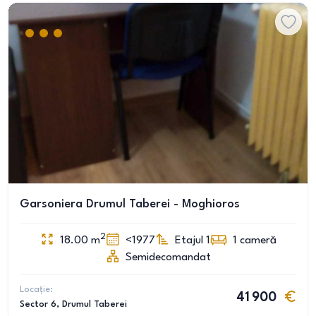
Garsoniera Drumul Taberei - Moghioros
2
18.00
m
<1977
Etajul 1
1
cameră
Semidecomandat
Locație:
41 900
Sector 6
, Drumul Taberei