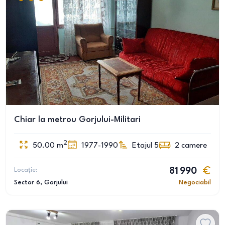
Chiar la metrou Gorjului-Militari
2
50.00
m
1977-1990
Etajul 5
2
camere
Locație:
81 990
Sector 6
, Gorjului
Negociabil