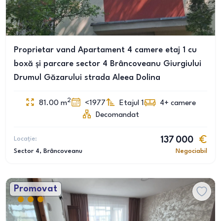
Proprietar vand Apartament 4 camere etaj 1 cu
boxă și parcare sector 4 Brâncoveanu Giurgiului
Drumul Găzarului strada Aleea Dolina
2
81.00
m
<1977
Etajul 1
4+
camere
Decomandat
Locație:
137 000
Sector 4
, Brâncoveanu
Negociabil
Promovat