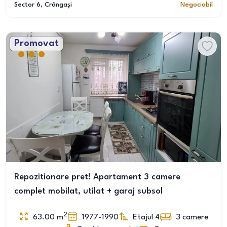
Sector 6
, Crângași
Negociabil
Promovat
Repozitionare pret! Apartament 3 camere
complet mobilat, utilat + garaj subsol
2
63.00
m
1977-1990
Etajul 4
3
camere