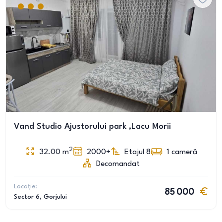
Vand Studio Ajustorului park ,Lacu Morii
2
32.00
m
2000+
Etajul 8
1
cameră
Decomandat
Locație:
85 000
Sector 6
, Gorjului