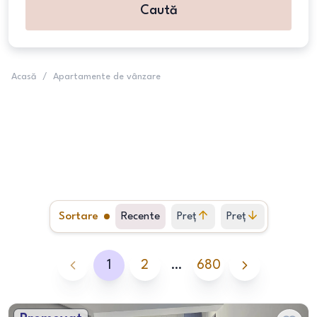
Caută
Acasă
/
Apartamente de vânzare
Sortare
Recente
Preț
Preț
crescător
descrescător
1
2
…
680