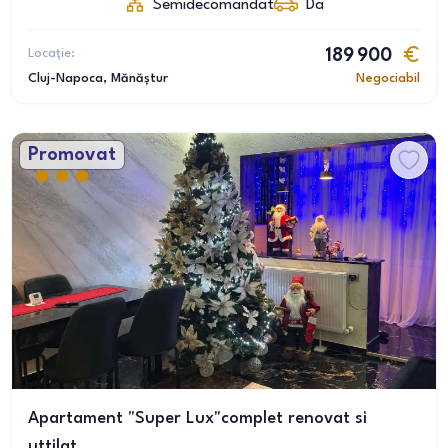
Semidecomandat
Da
Locație:
189 900
Cluj-Napoca
, Mănăștur
Negociabil
Promovat
Apartament "Super Lux"complet renovat si
uttilat