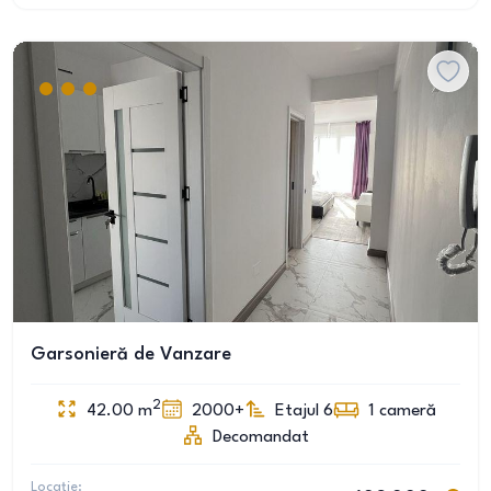
Garsonieră de Vanzare
2
42.00
m
2000+
Etajul 6
1
cameră
Decomandat
Locație: