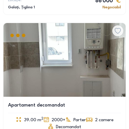
Locație:
86 000
Galați
, Țiglina 1
Negociabil
Apartament decomandat
2
39.00
m
2000+
Parter
2
camere
Decomandat