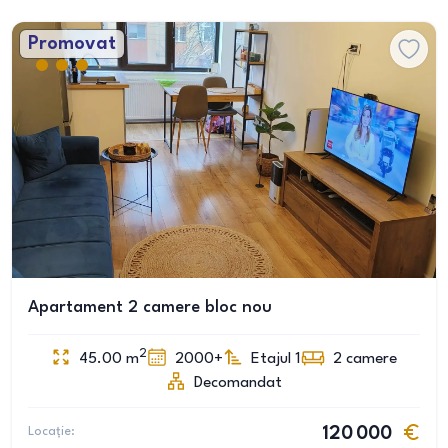
Promovat
Apartament 2 camere bloc nou
2
45.00
m
2000+
Etajul 1
2
camere
Decomandat
Locație:
120 000