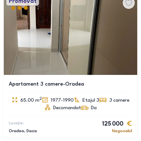
Promovat
Apartament 3 camere-Oradea
2
65.00
m
1977-1990
Etajul 3
3
camere
Decomandat
Da
Locație:
125 000
Oradea
, Dacia
Negociabil