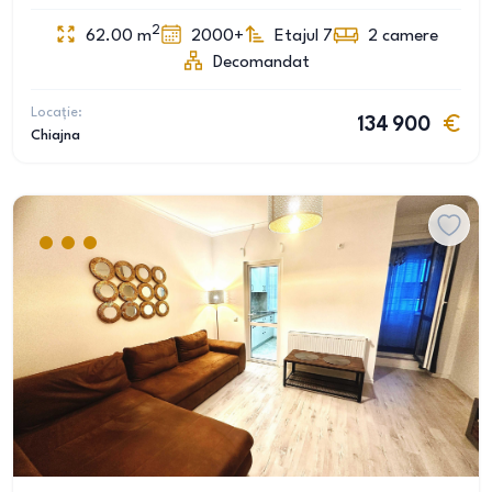
2
62.00
m
2000+
Etajul 7
2
camere
Decomandat
Locație:
134 900
Chiajna