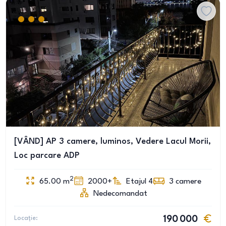
[VÂND] AP 3 camere, luminos, Vedere Lacul Morii,
Loc parcare ADP
2
65.00
m
2000+
Etajul 4
3
camere
Nedecomandat
Locație:
190 000