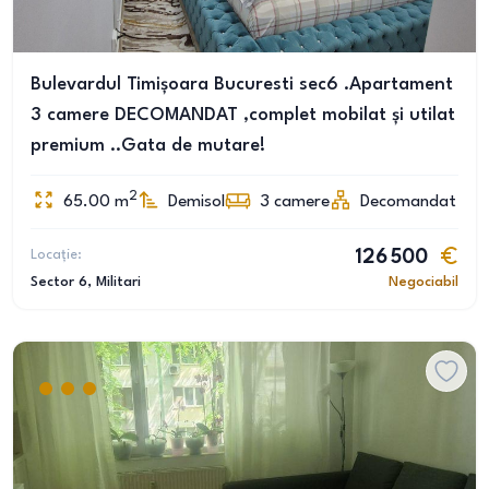
Bulevardul Timișoara Bucuresti sec6 .Apartament
3 camere DECOMANDAT ,complet mobilat și utilat
premium ..Gata de mutare!
2
65.00
m
Demisol
3
camere
Decomandat
Locație:
126 500
Sector 6
, Militari
Negociabil