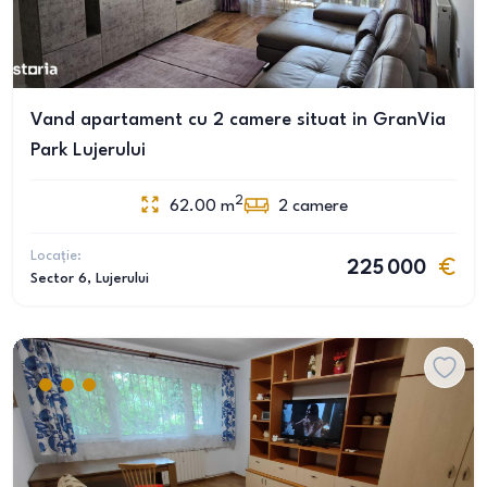
Vand apartament cu 2 camere situat in GranVia
Park Lujerului
2
62.00
m
2
camere
Locație:
225 000
Sector 6
, Lujerului