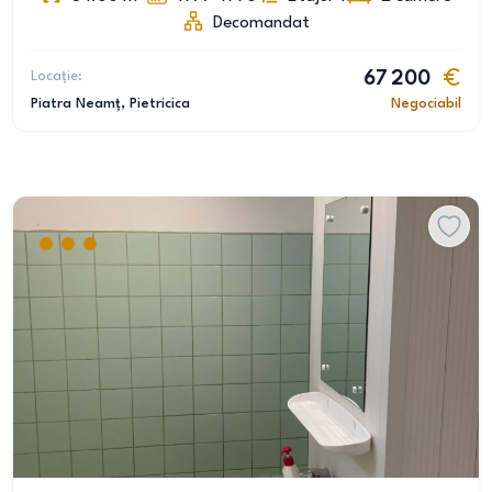
Decomandat
Locație:
67 200
Piatra Neamț
, Pietricica
Negociabil