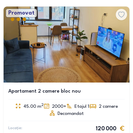
Promovat
Apartament 2 camere bloc nou
2
45.00
m
2000+
Etajul 1
2
camere
Decomandat
Locație:
120 000