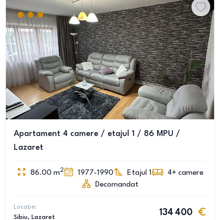
Apartament 4 camere / etajul 1 / 86 MPU /
Lazaret
2
86.00
m
1977-1990
Etajul 1
4+
camere
Decomandat
Locație:
134 400
Sibiu
, Lazaret