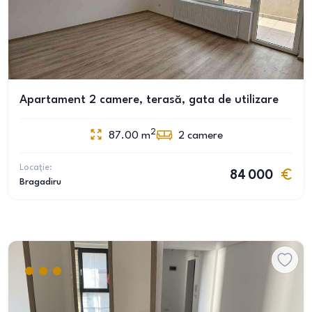
Apartament 2 camere, terasă, gata de utilizare
2
87.00
m
2
camere
Locație:
84 000
Bragadiru