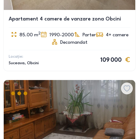
Apartament 4 camere de vanzare zona Obcini
2
85.00
m
1990-2000
Parter
4+
camere
Decomandat
Locație:
109 000
Suceava
, Obcini