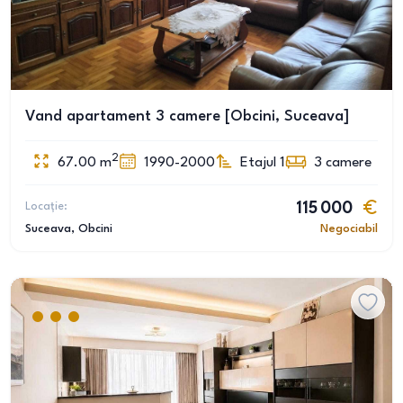
Vand apartament 3 camere [Obcini, Suceava]
2
67.00
m
1990-2000
Etajul 1
3
camere
Locație:
115 000
Suceava
, Obcini
Negociabil