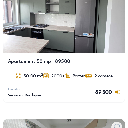
Apartament 50 mp , 89500
2
50.00
m
2000+
Parter
2
camere
Locație:
89 500
Suceava
, Burdujeni