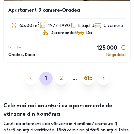
Apartament 3 camere-Oradea
2
65.00
m
1977-1990
Etajul 3
3
camere
Decomandat
Da
Locație:
125 000
Oradea
, Dacia
Negociabil
1
2
…
615
Cele mai noi anunțuri cu apartamente de
vânzare din România
Cauți apartamente de vânzare în România? eximo.ro îți
oferă anunțuri verificate, fără comision și fără anunțuri false