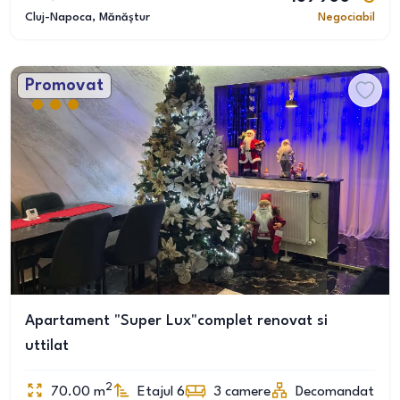
Cluj-Napoca
, Mănăștur
Negociabil
Promovat
Apartament "Super Lux"complet renovat si
uttilat
2
70.00
m
Etajul 6
3
camere
Decomandat