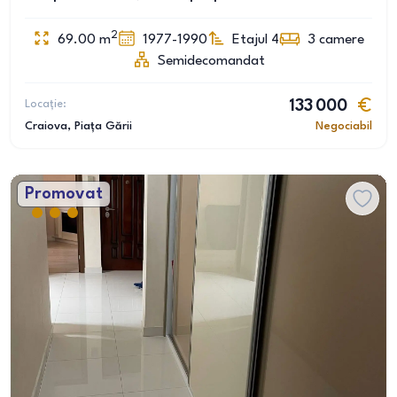
2
69.00
m
1977-1990
Etajul 4
3
camere
Semidecomandat
Locație:
133 000
Craiova
, Piața Gării
Negociabil
Promovat