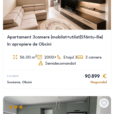
Apartament 3camere |mobilat+utilat|Sfântu-Ilie|
în apropiere de Obcini
2
56.00
m
2000+
Etajul 3
3
camere
Semidecomandat
Locație:
90 899
Suceava
, Obcini
Negociabil