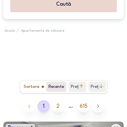
Caută
Acasă
/
Apartamente de vânzare
Sortare
Recente
Preț
Preț
crescător
descrescător
1
2
…
615