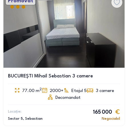
Promovat
BUCUREȘTI Mihail Sebastian 3 camere
2
77.00
m
2000+
Etajul 5
3
camere
Decomandat
Locație:
165 000
Sector 5
, Sebastian
Negociabil