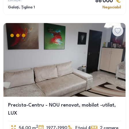
Locație:
86 000
Galați
, Țiglina 1
Negociabil
Precista-Centru - NOU renovat, mobilat -utilat,
LUX
2
54.00
m
1977-1990
Etajul 4
2
camere