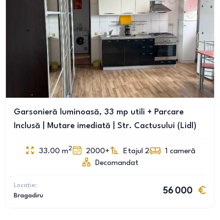
Garsonieră luminoasă, 33 mp utili + Parcare
Inclusă | Mutare imediată | Str. Cactusului (Lidl)
2
33.00
m
2000+
Etajul 2
1
cameră
Decomandat
Locație:
56 000
Bragadiru