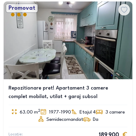
Promovat
Repozitionare pret! Apartament 3 camere
complet mobilat, utilat + garaj subsol
2
63.00
m
1977-1990
Etajul 4
3
camere
Semidecomandat
Da
Locație:
189 900