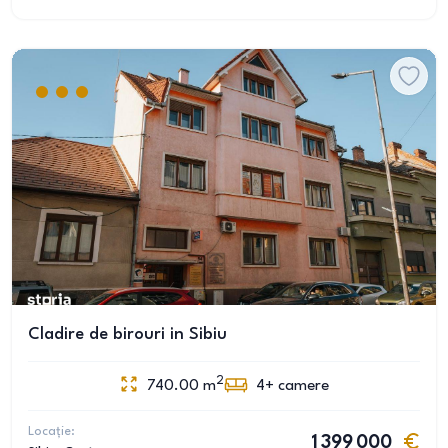
Cladire de birouri in Sibiu
2
740.00
m
4+
camere
Locație:
1 399 000