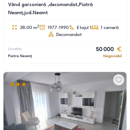
Vând garsonieră ,decomandat,Piatră
Neamț,jud.Neamt
2
38.00
m
1977-1990
Etajul 1
1
cameră
Decomandat
Locație:
50 000
Piatra Neamț
Negociabil