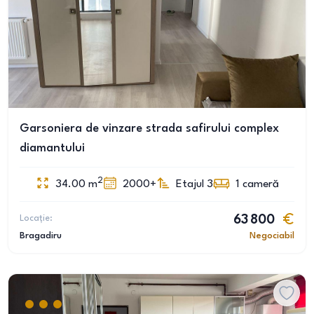
Garsoniera de vinzare strada safirului complex
diamantului
2
34.00
m
2000+
Etajul 3
1
cameră
Locație:
63 800
Bragadiru
Negociabil