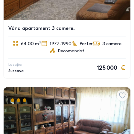
Vând apartament 3 camere.
2
64.00
m
1977-1990
Parter
3
camere
Decomandat
Locație:
125 000
Suceava