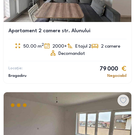
Apartament 2 camere str. Alunului
2
50.00
m
2000+
Etajul 2
2
camere
Decomandat
Locație:
79 000
Bragadiru
Negociabil