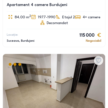
Apartament 4 camere Burdujeni
2
84.00
m
1977-1990
Etajul 2
4+
camere
Decomandat
Locație:
115 000
Suceava
, Burdujeni
Negociabil