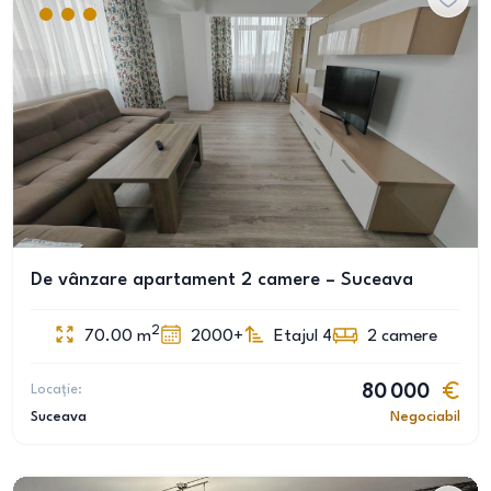
De vânzare apartament 2 camere – Suceava
2
70.00
m
2000+
Etajul 4
2
camere
Locație:
80 000
Suceava
Negociabil