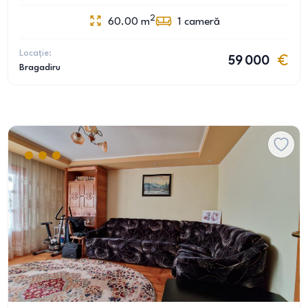
2
60.00
m
1
cameră
Locație:
59 000
Bragadiru