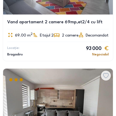
Vand apartament 2 camere 69mp,et2/4 cu lift
2
69.00
m
Etajul 2
2
camere
Decomandat
Locație:
93 000
Bragadiru
Negociabil