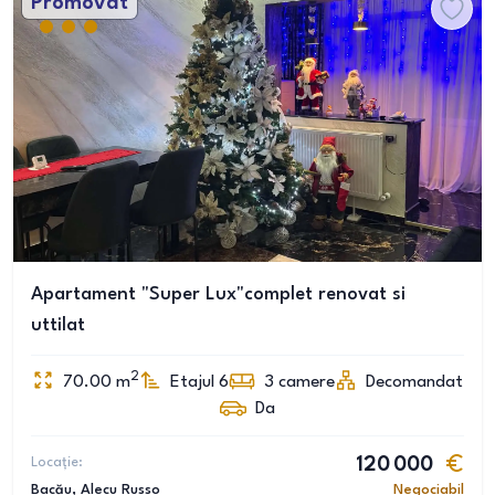
Promovat
Apartament "Super Lux"complet renovat si
uttilat
2
70.00
m
Etajul 6
3
camere
Decomandat
Da
Locație:
120 000
Bacău
, Alecu Russo
Negociabil