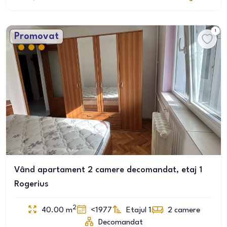
1
Promovat
Vând apartament 2 camere decomandat, etaj 1
Rogerius
2
40.00
m
<1977
Etajul 1
2
camere
Decomandat