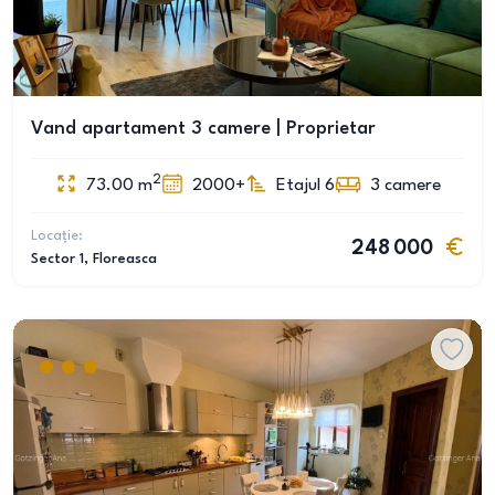
Vand apartament 3 camere | Proprietar
2
73.00
m
2000+
Etajul 6
3
camere
Locație:
248 000
Sector 1
, Floreasca