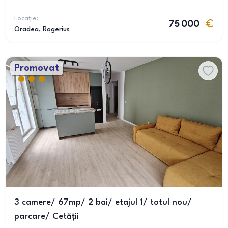
Locație:
75 000
Oradea
, Rogerius
Promovat
3 camere/ 67mp/ 2 bai/ etajul 1/ totul nou/
parcare/ Cetății