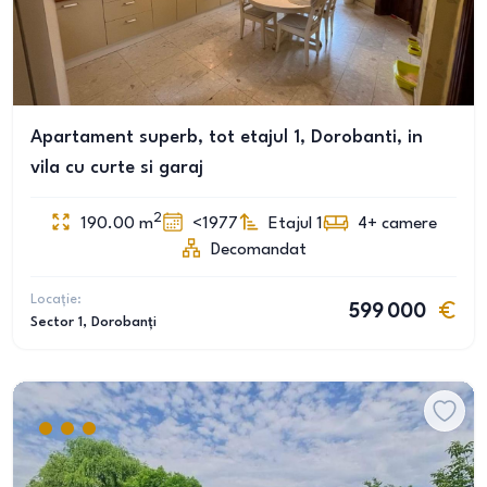
Apartament superb, tot etajul 1, Dorobanti, in
vila cu curte si garaj
2
190.00
m
<1977
Etajul 1
4+
camere
Decomandat
Locație:
599 000
Sector 1
, Dorobanți