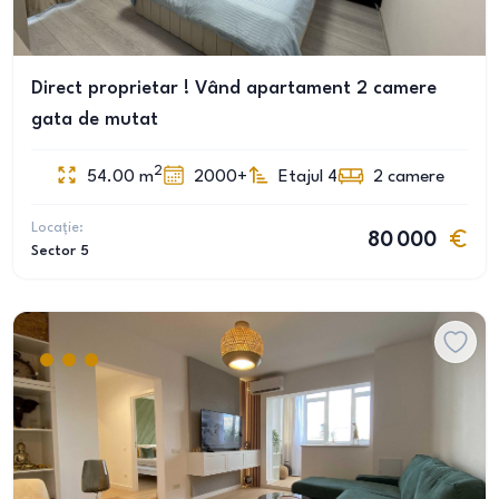
Direct proprietar ! Vând apartament 2 camere
gata de mutat
2
54.00
m
2000+
Etajul 4
2
camere
Locație:
80 000
Sector 5