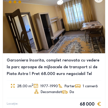
Garsoniera însorita, complet renovata cu vedere
la parc aproape de mijloacele de transport si de
Piata Astra ! Pret 68.000 euro negociabil Tel
2
28.00
m
1977-1990
Parter
1
cameră
Decomandat
Da
Locație:
68 000