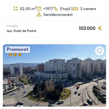
2
52.00
m
<1977
Etajul 1
2
camere
Semidecomandat
Locație:
103 000
Iași
, Podul de Piatră
Promovat