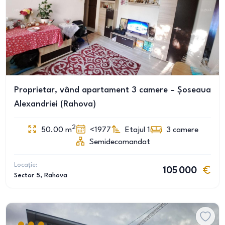
Proprietar, vând apartament 3 camere – Șoseaua
Alexandriei (Rahova)
2
50.00
m
<1977
Etajul 1
3
camere
Semidecomandat
Locație:
105 000
Sector 5
, Rahova