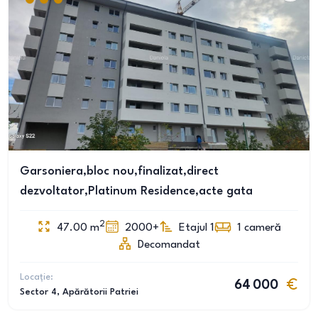
Garsoniera,bloc nou,finalizat,direct
dezvoltator,Platinum Residence,acte gata
2
47.00
m
2000+
Etajul 1
1
cameră
Decomandat
Locație:
64 000
Sector 4
, Apărătorii Patriei