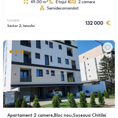
2
49.00
m
Etajul 4
2
camere
Semidecomandat
Locație:
132 000
Sector 2
, Iancului
Apartament 2 camere,Bloc nou,Soseaua Chitilei