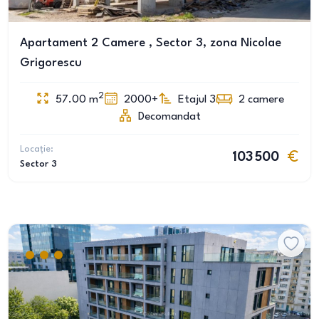
Apartament 2 Camere , Sector 3, zona Nicolae
Grigorescu
2
57.00
m
2000+
Etajul 3
2
camere
Decomandat
Locație:
103 500
Sector 3