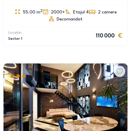
2
55.00
m
2000+
Etajul 4
2
camere
Decomandat
Locație:
110 000
Sector 1