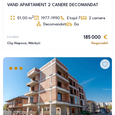
VAND APARTAMENT 2 CANERE DECOMANDAT
2
51.00
m
1977-1990
Etajul 7
2
camere
Decomandat
Da
Locație:
185 000
Cluj-Napoca
, Mărăști
Negociabil