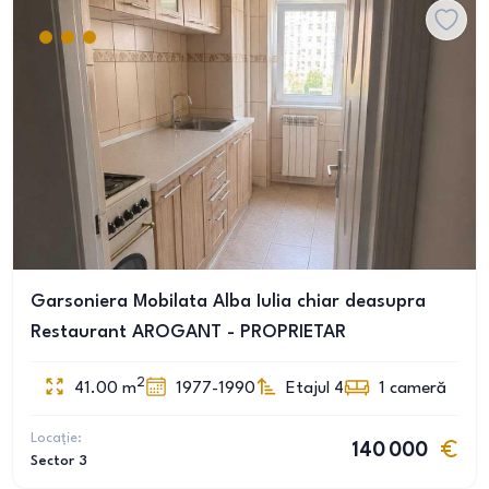
Garsoniera Mobilata Alba Iulia chiar deasupra
Restaurant AROGANT - PROPRIETAR
2
41.00
m
1977-1990
Etajul 4
1
cameră
Locație:
140 000
Sector 3