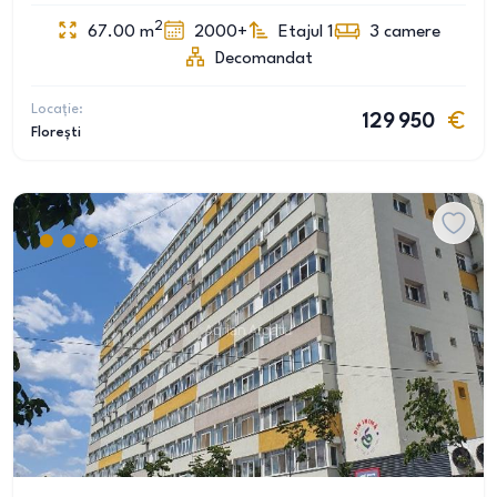
2
67.00
m
2000+
Etajul 1
3
camere
Decomandat
Locație:
129 950
Florești