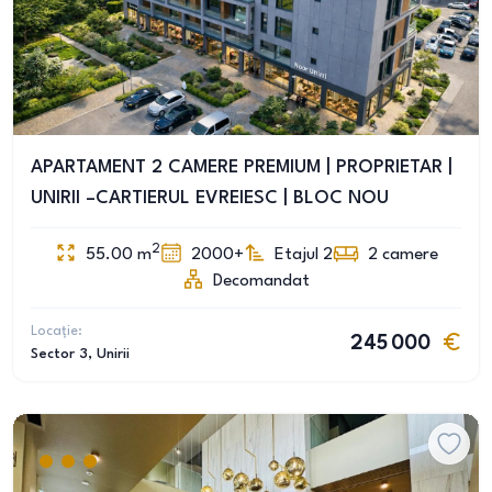
APARTAMENT 2 CAMERE PREMIUM | PROPRIETAR |
UNIRII –CARTIERUL EVREIESC | BLOC NOU
2
55.00
m
2000+
Etajul 2
2
camere
Decomandat
Locație:
245 000
Sector 3
, Unirii