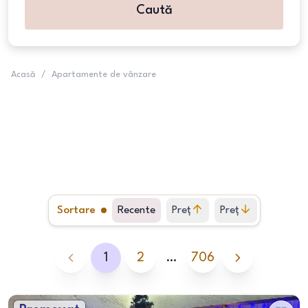
Caută
Acasă
/
Apartamente de vânzare
Sortare
Recente
Preț
Preț
crescător
descrescător
1
2
…
706