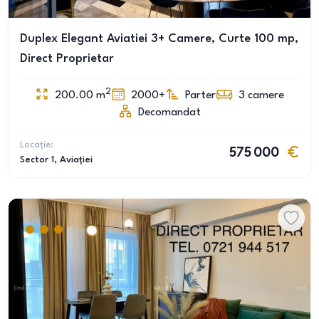
Duplex Elegant Aviatiei 3+ Camere, Curte 100 mp,
Direct Proprietar
2
200.00
m
2000+
Parter
3
camere
Decomandat
Locație:
575 000
Sector 1
, Aviației