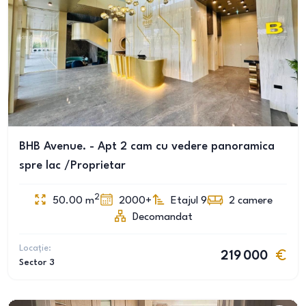
BHB Avenue. - Apt 2 cam cu vedere panoramica
spre lac /Proprietar
2
50.00
m
2000+
Etajul 9
2
camere
Decomandat
Locație:
219 000
Sector 3