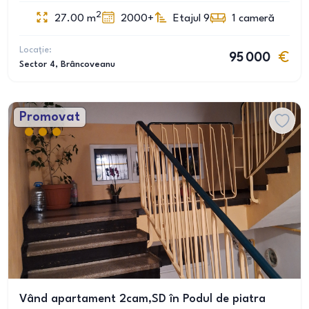
2
27.00
m
2000+
Etajul 9
1
cameră
Locație:
95 000
Sector 4
, Brâncoveanu
Promovat
Vând apartament 2cam,SD în Podul de piatra