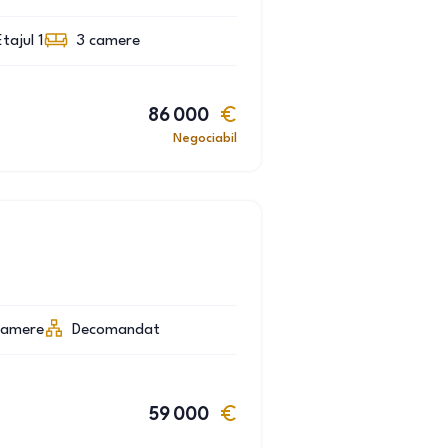
Etajul 1
3
camere
86 000
Negociabil
camere
Decomandat
59 000