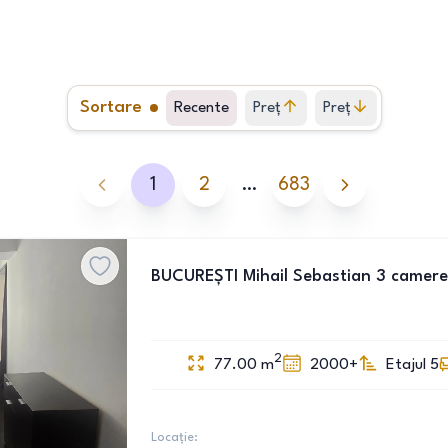
Sortare
Recente
Preț
Preț
crescător
descrescător
1
2
…
683
BUCUREȘTI Mihail Sebastian 3 camere
2
77.00
m
2000+
Etajul 5
Locație: