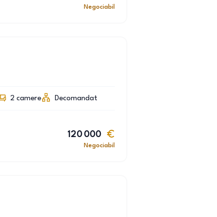
Negociabil
2
camere
Decomandat
120 000
Negociabil