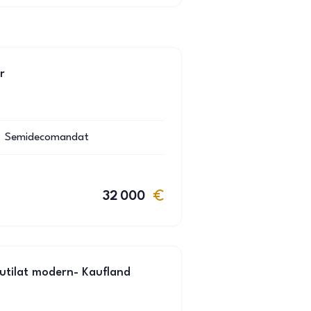
r
Semidecomandat
32 000
utilat modern- Kaufland