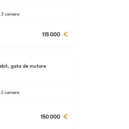
3
camere
115 000
ebit, gata de mutare
2
camere
150 000