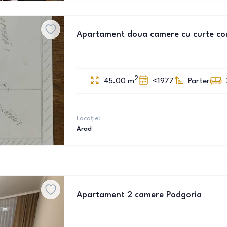
Apartament doua camere cu curte c
2
45.00
m
<1977
Parter
Locație:
Arad
Apartament 2 camere Podgoria