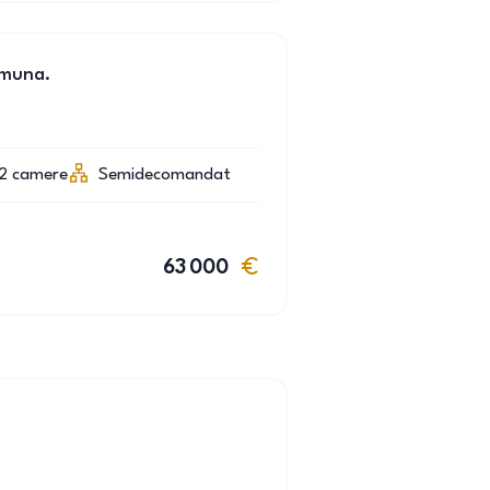
omuna.
2
camere
Semidecomandat
63 000