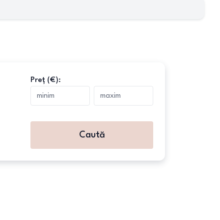
Preț (€):
Caută