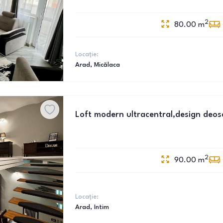
2
80.00
m
Locație:
Arad
, Micălaca
Loft modern ultracentral,design deos
2
90.00
m
Locație:
Arad
, Intim