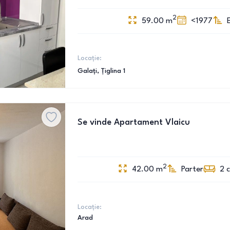
2
59.00
m
<1977
Locație:
Galați
, Țiglina 1
Se vinde Apartament Vlaicu
2
42.00
m
Parter
2
Locație:
Arad