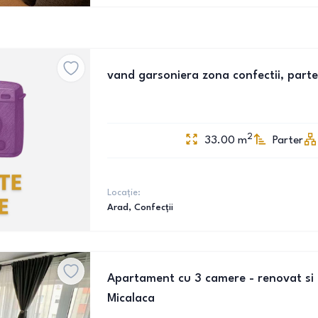
vand garsoniera zona confectii, parte
2
33.00
m
Parter
Locație:
Arad
, Confecții
Apartament cu 3 camere - renovat si 
Micalaca