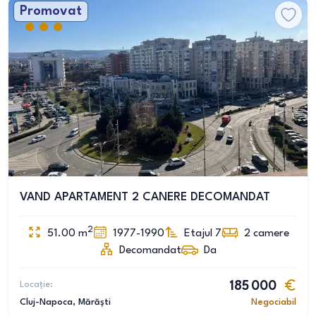
Promovat
VAND APARTAMENT 2 CANERE DECOMANDAT
2
51.00
m
1977-1990
Etajul 7
2
camere
Decomandat
Da
Locație:
185 000
Cluj-Napoca
, Mărăști
Negociabil