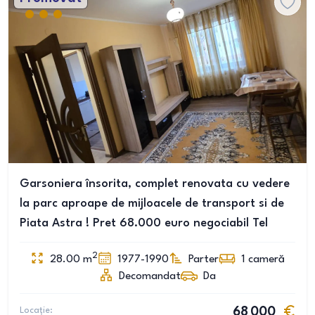
Garsoniera însorita, complet renovata cu vedere
la parc aproape de mijloacele de transport si de
Piata Astra ! Pret 68.000 euro negociabil Tel
2
28.00
m
1977-1990
Parter
1
cameră
Decomandat
Da
Locație:
68 000