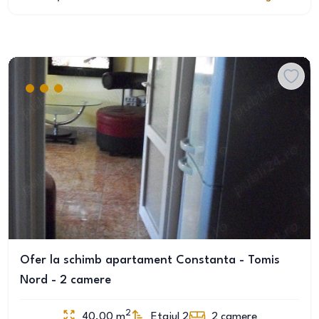
Ofer la schimb apartament Constanta - Tomis
Nord - 2 camere
2
40.00
m
Etajul 2
2
camere