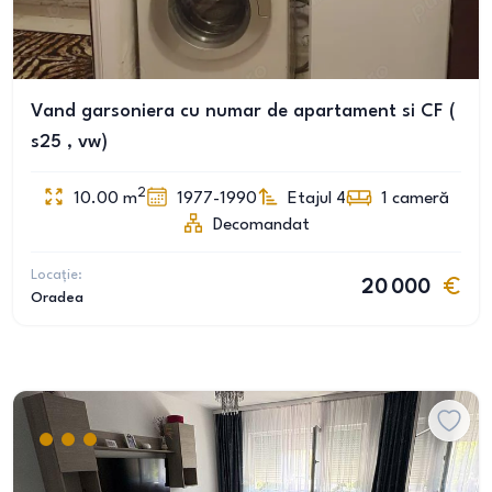
Vand garsoniera cu numar de apartament si CF (
s25 , vw)
2
10.00
m
1977-1990
Etajul 4
1
cameră
Decomandat
Locație:
20 000
Oradea