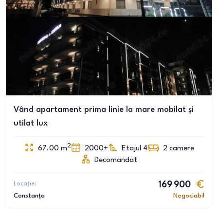
Vând apartament prima linie la mare mobilat și
utilat lux
2
67.00
m
2000+
Etajul 4
2
camere
Decomandat
Locație:
169 900
Constanța
Negociabil