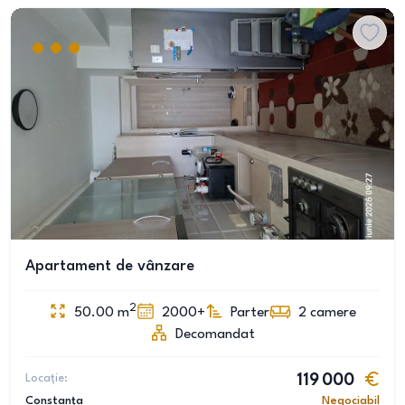
Apartament de vânzare
2
50.00
m
2000+
Parter
2
camere
Decomandat
Locație:
119 000
Constanța
Negociabil