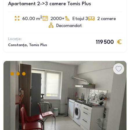
Apartament 2->3 camere Tomis Plus
2
60.00
m
2000+
Etajul 3
2
camere
Decomandat
Locație:
119 500
Constanța
, Tomis Plus