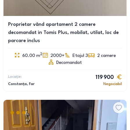
Proprietar vând apartament 2 camere
decomandat in Tomis Plus, mobilat, utilat, loc de
parcare inclus
2
60.00
m
2000+
Etajul 3
2
camere
Decomandat
Locație:
119 900
Constanța
, Far
Negociabil