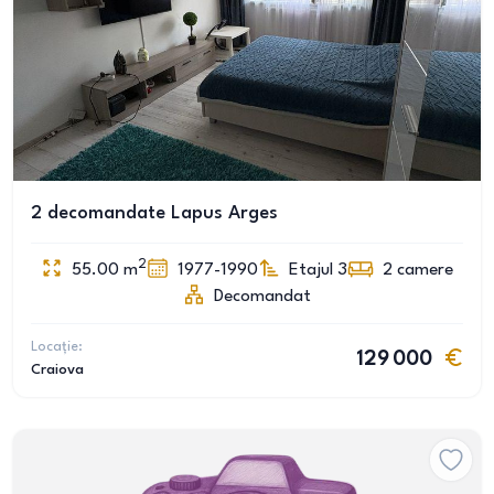
2 decomandate Lapus Arges
2
55.00
m
1977-1990
Etajul 3
2
camere
Decomandat
Locație:
129 000
Craiova