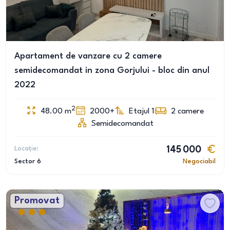
Apartament de vanzare cu 2 camere
semidecomandat in zona Gorjului - bloc din anul
2022
2
48.00
m
2000+
Etajul 1
2
camere
Semidecomandat
Locație:
145 000
Sector 6
Negociabil
Promovat