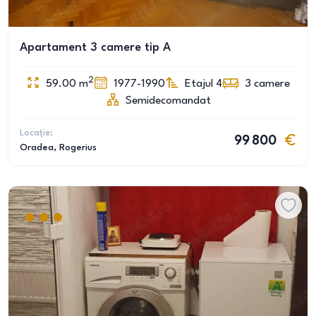
Apartament 3 camere tip A
2
59.00
m
1977-1990
Etajul 4
3
camere
Semidecomandat
Locație:
99 800
Oradea
, Rogerius