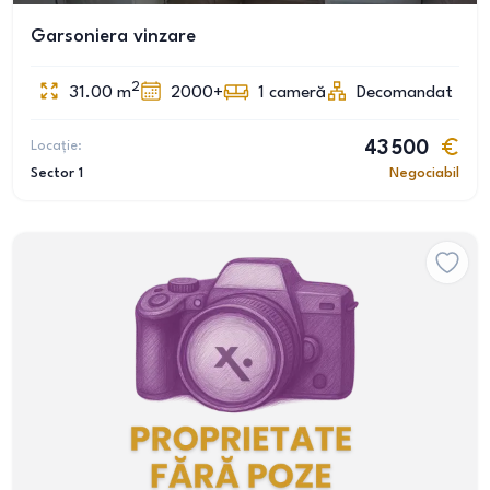
Garsoniera vinzare
2
31.00
m
2000+
1
cameră
Decomandat
Locație:
43 500
Sector 1
Negociabil