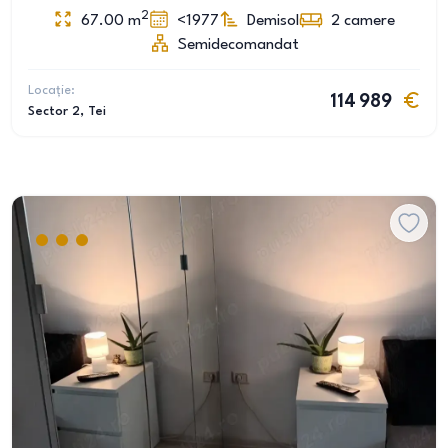
2
67.00
m
<1977
Demisol
2
camere
Semidecomandat
Locație:
114 989
Sector 2
, Tei