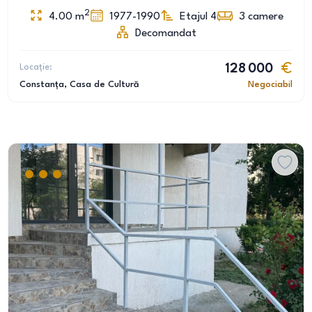
2
4.00
m
1977-1990
Etajul 4
3
camere
Decomandat
Locație:
128 000
Constanța
, Casa de Cultură
Negociabil