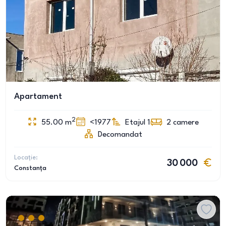
Apartament
2
55.00
m
<1977
Etajul 1
2
camere
Decomandat
Locație:
30 000
Constanța