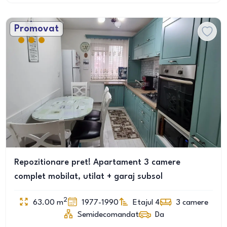
Promovat
Repozitionare pret! Apartament 3 camere
complet mobilat, utilat + garaj subsol
2
63.00
m
1977-1990
Etajul 4
3
camere
Semidecomandat
Da