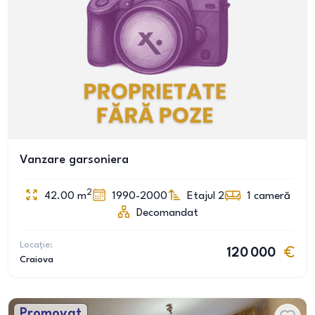
Vanzare garsoniera
2
42.00
m
1990-2000
Etajul 2
1
cameră
Decomandat
Locație:
120 000
Craiova
Promovat