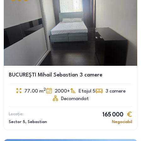
BUCUREȘTI Mihail Sebastian 3 camere
2
77.00
m
2000+
Etajul 5
3
camere
Decomandat
Locație:
165 000
Sector 5
, Sebastian
Negociabil