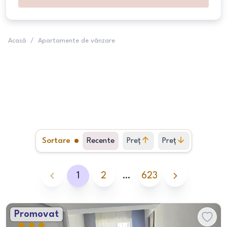
Acasă
/
Apartamente de vânzare
Sortare
Recente
Preț
Preț
crescător
descrescător
1
2
…
623
Promovat