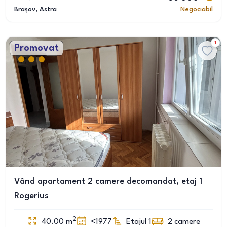
Brașov
, Astra
Negociabil
1
Promovat
Vând apartament 2 camere decomandat, etaj 1
Rogerius
2
40.00
m
<1977
Etajul 1
2
camere