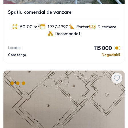
Spatiu comercial de vanzare
2
50.00
m
1977-1990
Parter
2
camere
Decomandat
Locație:
115 000
Constanța
Negociabil