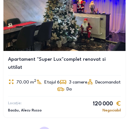
Apartament "Super Lux"complet renovat si
uttilat
2
70.00
m
Etajul 6
3
camere
Decomandat
Da
Locație:
120 000
Bacău
, Alecu Russo
Negociabil