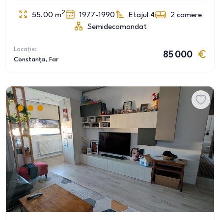
2
55.00
m
1977-1990
Etajul 4
2
camere
Semidecomandat
Locație:
85 000
Constanța
, Far