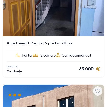
Apartament Poarta 6 parter 70mp
Parter
2
camere
Semidecomandat
Locație:
89 000
Constanța