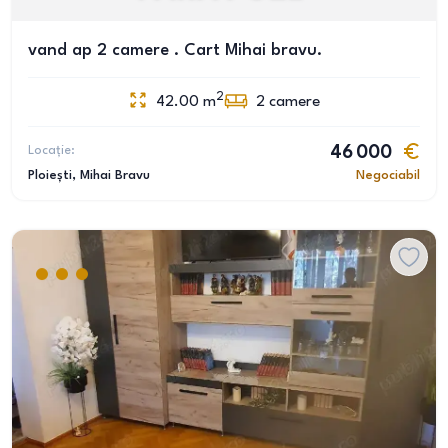
vand ap 2 camere . Cart Mihai bravu.
2
42.00
m
2
camere
Locație:
46 000
Ploiești
, Mihai Bravu
Negociabil