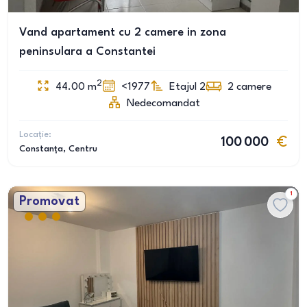
Vand apartament cu 2 camere in zona
peninsulara a Constantei
2
44.00
m
<1977
Etajul 2
2
camere
Nedecomandat
Locație:
100 000
Constanța
, Centru
1
Promovat