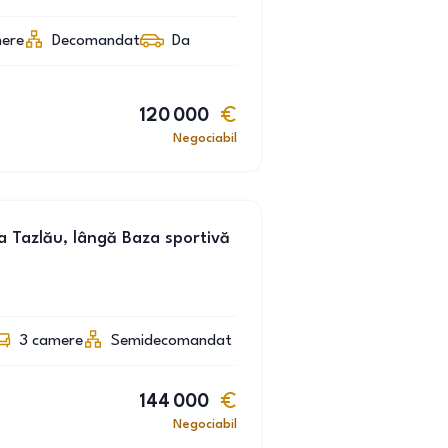
ere
Decomandat
Da
120 000
Negociabil
 Tazlău, lângă Baza sportivă
3
camere
Semidecomandat
144 000
Negociabil