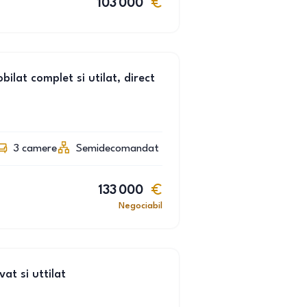
103 000
lat complet si utilat, direct
3
camere
Semidecomandat
133 000
Negociabil
t si uttilat