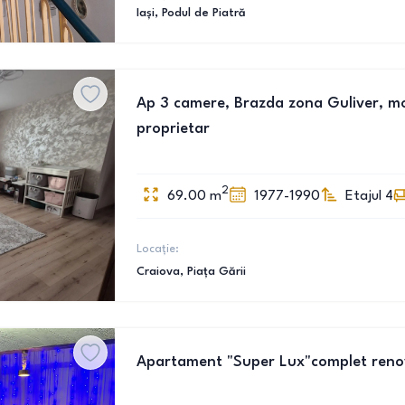
Iași
, Podul de Piatră
Ap 3 camere, Brazda zona Guliver, mobi
proprietar
2
69.00
m
1977-1990
Etajul 4
Locație:
Craiova
, Piața Gării
Apartament "Super Lux"complet renova