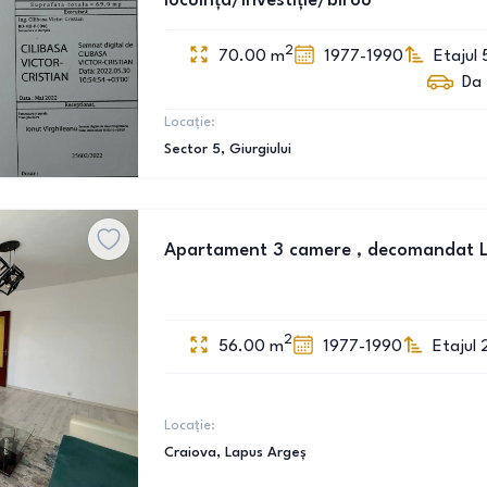
locuința/investiție/birou
2
70.00
m
1977-1990
Etajul 
Da
Locație:
Sector 5
, Giurgiului
Apartament 3 camere , decomandat 
2
56.00
m
1977-1990
Etajul 
Locație:
Craiova
, Lapus Argeș