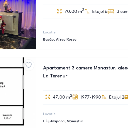
2
70.00
m
Etajul 6
3
cam
Locație:
Bacău
, Alecu Russo
Apartament 3 camere Manastur, aleea
La Terenuri
2
47.00
m
1977-1990
Etajul 2
Locație:
Cluj-Napoca
, Mănăștur