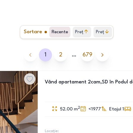
Sortare
Recente
Preț
Preț
crescător
descrescător
1
2
…
679
Vând apartament 2cam,SD în Podul d
2
52.00
m
<1977
Etajul 1
Locație: