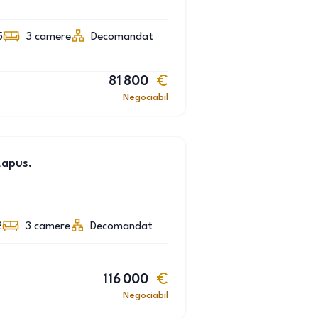
5
3
camere
Decomandat
81 800
Negociabil
Lapus.
2
3
camere
Decomandat
116 000
Negociabil