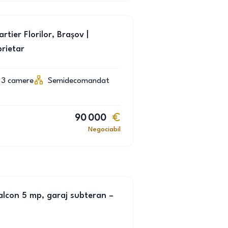
ier Florilor, Brașov |
prietar
3
camere
Semidecomandat
90 000
Negociabil
lcon 5 mp, garaj subteran –