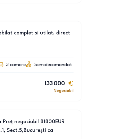
lat complet si utilat, direct
3
camere
Semidecomandat
133 000
Negociabil
la Preț negociabil 81800EUR
, Sect.5,București ca