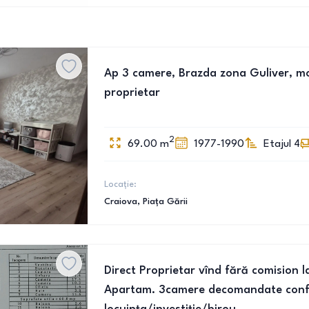
Ap 3 camere, Brazda zona Guliver, mobi
proprietar
2
69.00
m
1977-1990
Etajul 4
Locație:
Craiova
, Piața Gării
Direct Proprietar vînd fără comision 
Apartam. 3camere decomandate conf.1