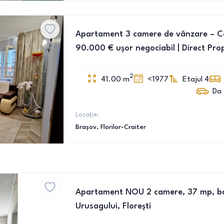
Apartament 3 camere de vânzare – Cart
90.000 € ușor negociabil | Direct Pro
2
41.00
m
<1977
Etajul 4
Da
Locație:
Brașov
, Florilor-Craiter
Apartament NOU 2 camere, 37 mp, ba
Urusagului, Florești