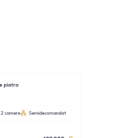
e piatra
2
camere
Semidecomandat