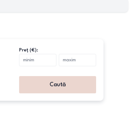
Preț (€):
Caută