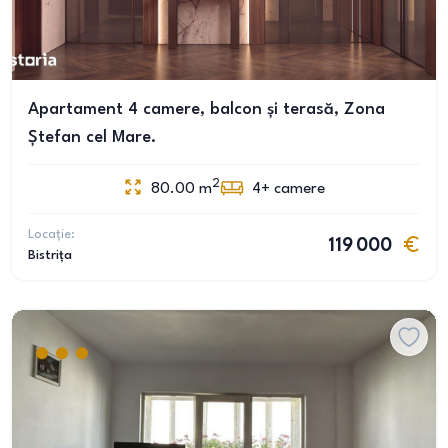
Apartament 4 camere, balcon și terasă, Zona
Ștefan cel Mare.
2
80.00
m
4+
camere
Locație:
119 000
Bistrița