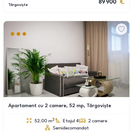
89 900
Târgoviște
Apartament cu 2 camere, 52 mp, Târgoviște
2
52.00
m
Etajul 4
2
camere
Semidecomandat