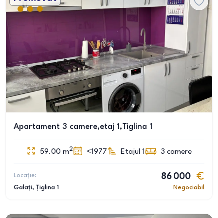
Apartament 3 camere,etaj 1,Tiglina 1
2
59.00
m
<1977
Etajul 1
3
camere
Locație:
86 000
Galați
, Țiglina 1
Negociabil