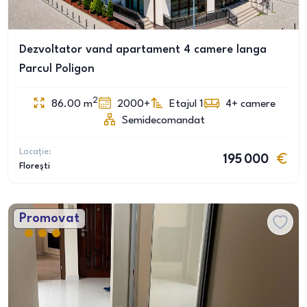
Dezvoltator vand apartament 4 camere langa
Parcul Poligon
2
86.00
m
2000+
Etajul 1
4+
camere
Semidecomandat
Locație:
195 000
Florești
Promovat