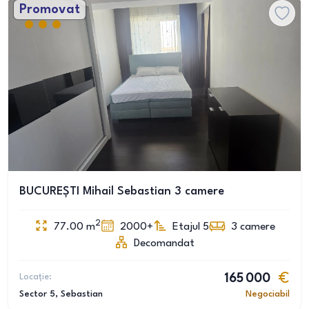
Promovat
BUCUREȘTI Mihail Sebastian 3 camere
2
77.00
m
2000+
Etajul 5
3
camere
Decomandat
Locație:
165 000
Sector 5
, Sebastian
Negociabil