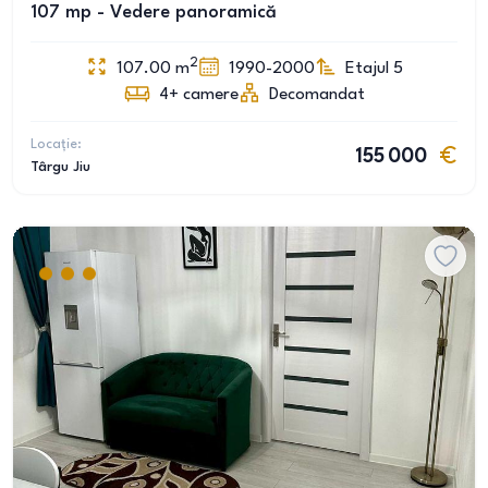
107 mp - Vedere panoramică
2
107.00
m
1990-2000
Etajul 5
4+
camere
Decomandat
Locație:
155 000
Târgu Jiu