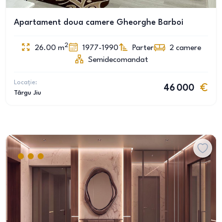
Apartament doua camere Gheorghe Barboi
2
26.00
m
1977-1990
Parter
2
camere
Semidecomandat
Locație:
46 000
Târgu Jiu