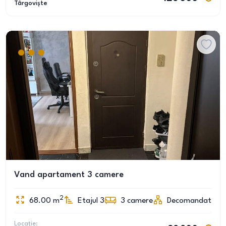
Târgoviște
Vand apartament 3 camere
2
68.00
m
Etajul 3
3
camere
Decomandat
Locație: