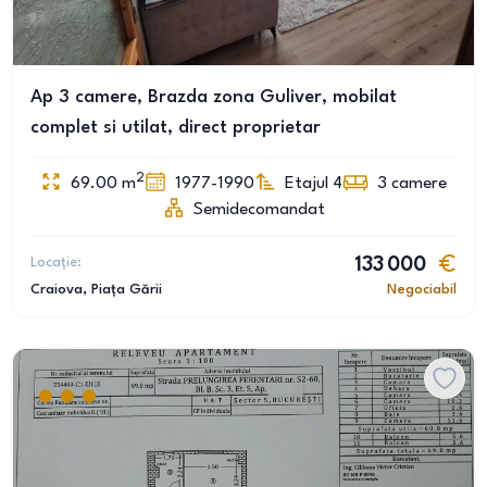
Ap 3 camere, Brazda zona Guliver, mobilat
complet si utilat, direct proprietar
2
69.00
m
1977-1990
Etajul 4
3
camere
Semidecomandat
Locație:
133 000
Craiova
, Piața Gării
Negociabil