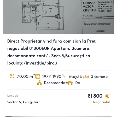
Direct Proprietar vînd fără comision la Preț
negociabil 81800EUR Apartam. 3camere
decomandate conf.1, Sect.5,București ca
locuința/investiție/birou
2
70.00
m
1977-1990
Etajul 5
3
camere
Decomandat
Da
Locație:
81 800
Sector 5
, Giurgiului
Negociabil