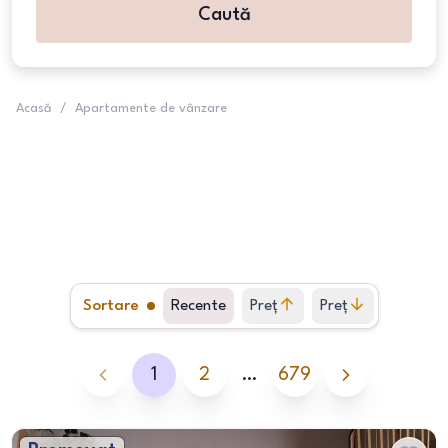
Caută
Acasă
/
Apartamente de vânzare
Sortare
Recente
Preț
Preț
crescător
descrescător
1
2
…
679