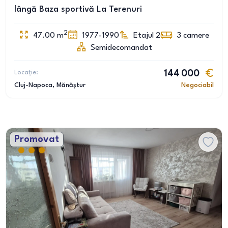
lângă Baza sportivă La Terenuri
2
47.00
m
1977-1990
Etajul 2
3
camere
Semidecomandat
Locație:
144 000
Cluj-Napoca
, Mănăștur
Negociabil
Promovat