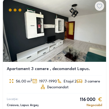
Apartament 3 camere , decomandat Lapus.
2
56.00
m
1977-1990
Etajul 2
3
camere
Decomandat
Locație:
116 000
Craiova
, Lapus Argeș
Negociabil