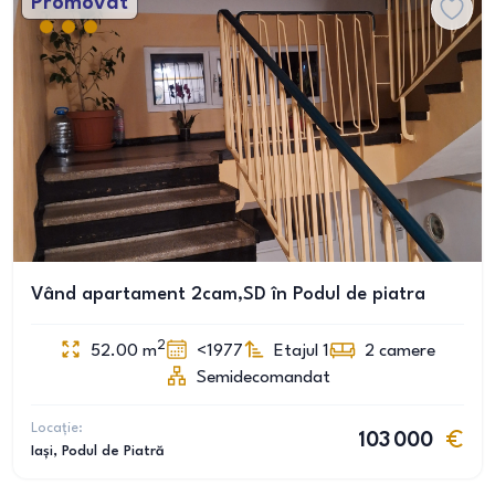
Promovat
Vând apartament 2cam,SD în Podul de piatra
2
52.00
m
<1977
Etajul 1
2
camere
Semidecomandat
Locație:
103 000
Iași
, Podul de Piatră