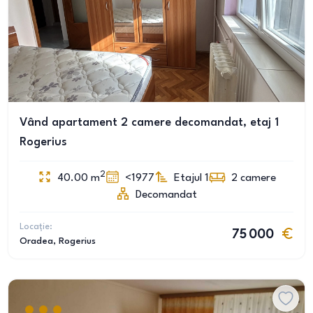
Vând apartament 2 camere decomandat, etaj 1
Rogerius
2
40.00
m
<1977
Etajul 1
2
camere
Decomandat
Locație:
75 000
Oradea
, Rogerius