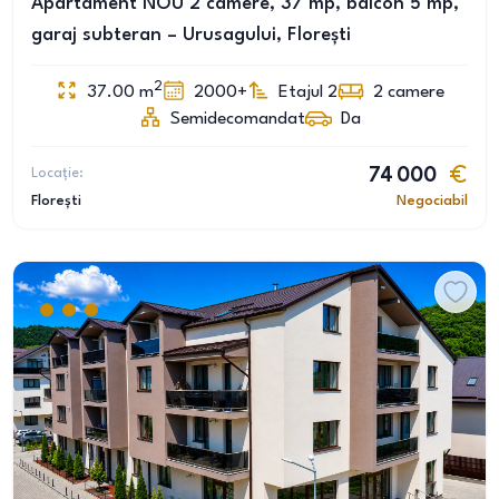
Apartament NOU 2 camere, 37 mp, balcon 5 mp,
garaj subteran – Urusagului, Florești
2
37.00
m
2000+
Etajul 2
2
camere
Semidecomandat
Da
Locație:
74 000
Florești
Negociabil