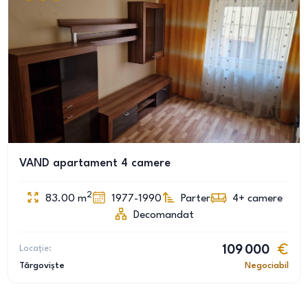
VAND apartament 4 camere
2
83.00
m
1977-1990
Parter
4+
camere
Decomandat
Locație:
109 000
Târgoviște
Negociabil