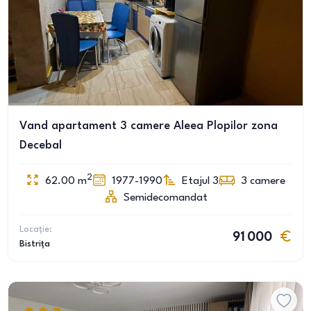
Vand apartament 3 camere Aleea Plopilor zona
Decebal
2
62.00
m
1977-1990
Etajul 3
3
camere
Semidecomandat
Locație:
91 000
Bistrița