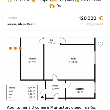
70.00
m
Etajul 6
3
camere
Decomandat
Da
Locație:
120 000
Bacău
, Alecu Russo
Negociabil
Apartament 3 camere Manastur, aleea Tazlău,