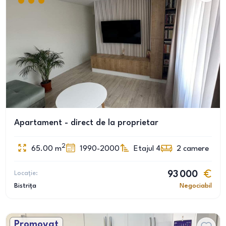
Apartament - direct de la proprietar
2
65.00
m
1990-2000
Etajul 4
2
camere
Locație:
93 000
Bistrița
Negociabil
Promovat