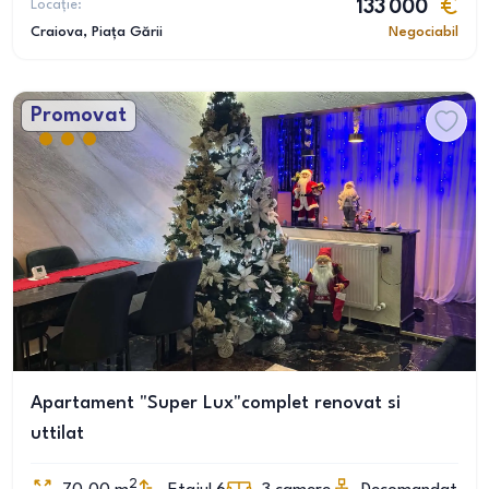
Locație:
133 000
Craiova
, Piața Gării
Negociabil
Promovat
Apartament "Super Lux"complet renovat si
uttilat
2