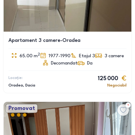
Apartament 3 camere-Oradea
2
65.00
m
1977-1990
Etajul 3
3
camere
Decomandat
Da
Locație:
125 000
Oradea
, Dacia
Negociabil
1
Promovat