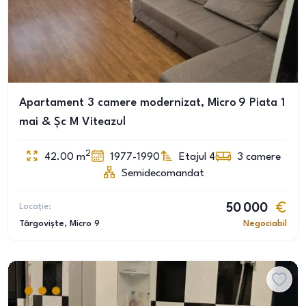
Apartament 3 camere modernizat, Micro 9 Piata 1
mai & Șc M Viteazul
2
42.00
m
1977-1990
Etajul 4
3
camere
Semidecomandat
Locație:
50 000
Târgoviște
, Micro 9
Negociabil