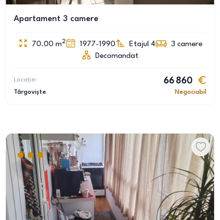
Apartament 3 camere
2
70.00
m
1977-1990
Etajul 4
3
camere
Decomandat
Locație:
66 860
Târgoviște
Negociabil