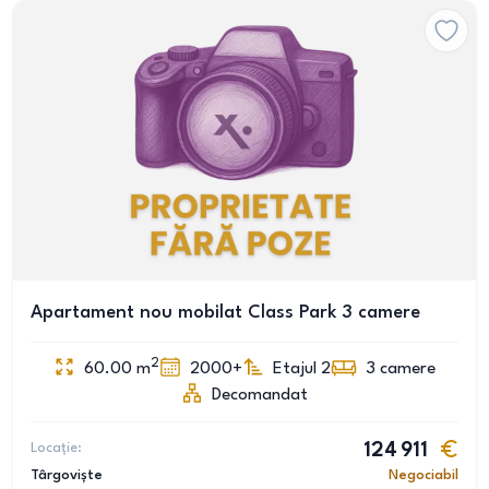
Apartament nou mobilat Class Park 3 camere
2
60.00
m
2000+
Etajul 2
3
camere
Decomandat
Locație:
124 911
Târgoviște
Negociabil