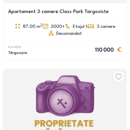
Apartament 3 camere Class Park Targoviste
2
87.00
m
2000+
Etajul 1
3
camere
Decomandat
Locație:
110 000
Târgoviște