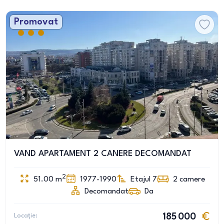
Promovat
VAND APARTAMENT 2 CANERE DECOMANDAT
2
51.00
m
1977-1990
Etajul 7
2
camere
Decomandat
Da
Locație:
185 000