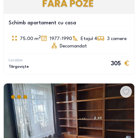
Schimb apartament cu casa
2
75.00
m
1977-1990
Etajul 4
3
camere
Decomandat
Locație:
305
Târgoviște