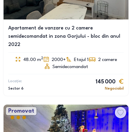
Apartament de vanzare cu 2 camere
semidecomandat in zona Gorjului - bloc din anul
2022
2
48.00
m
2000+
Etajul 1
2
camere
Semidecomandat
Locație:
145 000
Sector 6
Negociabil
Promovat