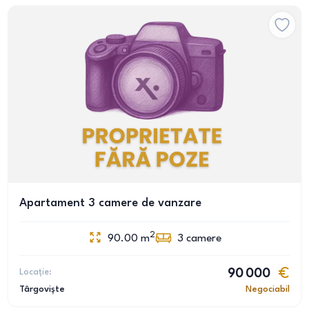
Apartament 3 camere de vanzare
2
90.00
m
3
camere
Locație:
90 000
Târgoviște
Negociabil