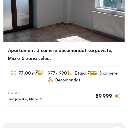
Apartament 3 camere decomandat targoviste,
Micro 6 zona select
2
77.00
m
1977-1990
Etajul 7
3
camere
Decomandat
Locație:
89 999
Târgoviște
, Micro 6