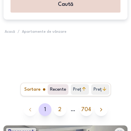
Caută
Acasă
/
Apartamente de vânzare
Sortare
Recente
Preț
Preț
crescător
descrescător
1
2
…
704