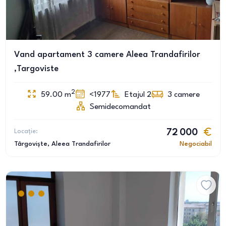
Vand apartament 3 camere Aleea Trandafirilor
,Targoviste
2
59.00
m
<1977
Etajul 2
3
camere
Semidecomandat
Locație:
72 000
Târgoviște
, Aleea Trandafirilor
Negociabil