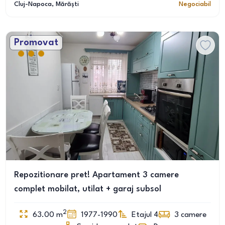
Cluj-Napoca
, Mărăști
Negociabil
Promovat
Repozitionare pret! Apartament 3 camere
complet mobilat, utilat + garaj subsol
2
63.00
m
1977-1990
Etajul 4
3
camere