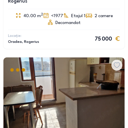
Rogerius
2
40.00
m
<1977
Etajul 1
2
camere
Decomandat
Locație:
75 000
Oradea
, Rogerius