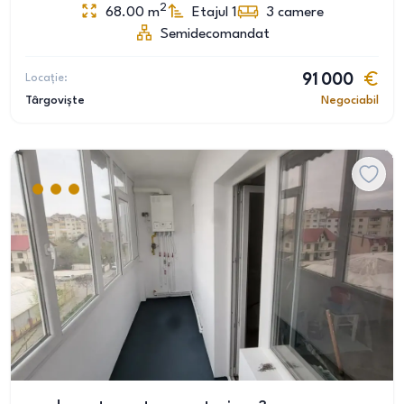
2
68.00
m
Etajul 1
3
camere
Semidecomandat
Locație:
91 000
Târgoviște
Negociabil