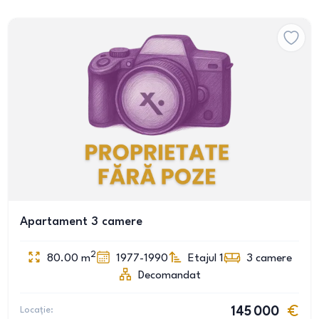
Apartament 3 camere
2
80.00
m
1977-1990
Etajul 1
3
camere
Decomandat
Locație:
145 000