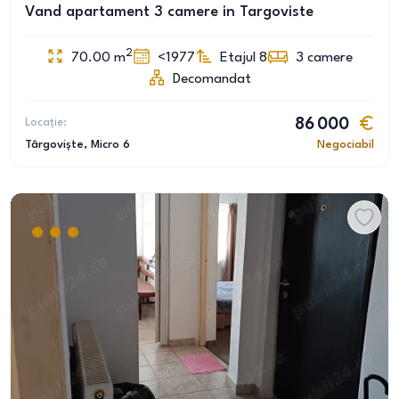
Vand apartament 3 camere in Targoviste
2
70.00
m
<1977
Etajul 8
3
camere
Decomandat
Locație:
86 000
Târgoviște
, Micro 6
Negociabil