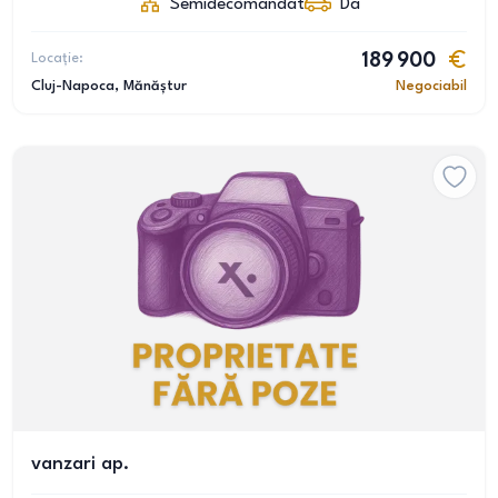
Semidecomandat
Da
Locație:
189 900
Cluj-Napoca
, Mănăștur
Negociabil
vanzari ap.