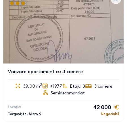
Vanzare apartament cu 3 camere
2
39.00
m
<1977
Etajul 3
3
camere
Semidecomandat
Locație:
42 000
Târgoviște
, Micro 9
Negociabil