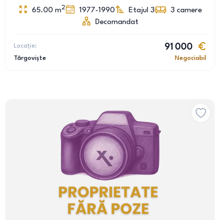
2
65.00
m
1977-1990
Etajul 3
3
camere
Decomandat
Locație:
91 000
Târgoviște
Negociabil