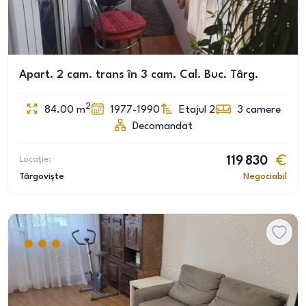
Apart. 2 cam. trans în 3 cam. Cal. Buc. Târg.
2
84.00
m
1977-1990
Etajul 2
3
camere
Decomandat
Locație:
119 830
Târgoviște
Negociabil