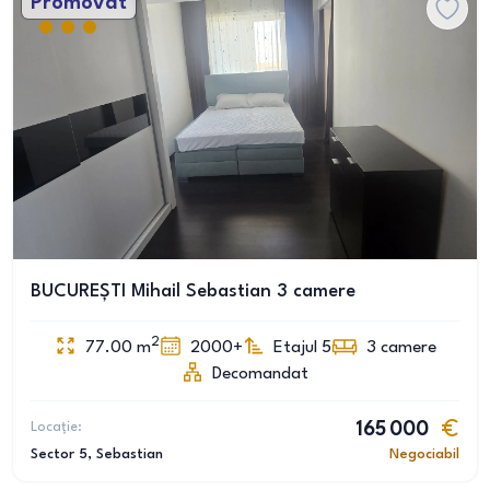
Promovat
BUCUREȘTI Mihail Sebastian 3 camere
2
77.00
m
2000+
Etajul 5
3
camere
Decomandat
Locație:
165 000
Sector 5
, Sebastian
Negociabil