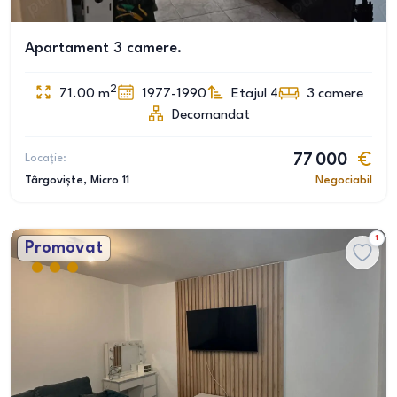
Apartament 3 camere.
2
71.00
m
1977-1990
Etajul 4
3
camere
Decomandat
Locație:
77 000
Târgoviște
, Micro 11
Negociabil
1
Promovat