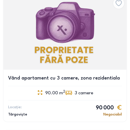
Vând apartament cu 3 camere, zona rezidentiala
2
90.00
m
3
camere
Locație:
90 000
Târgoviște
Negociabil