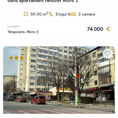
vand apartament renovat micro 3
2
59.00
m
Etajul 4
3
camere
Locație:
74 000
Târgoviște
, Micro 3