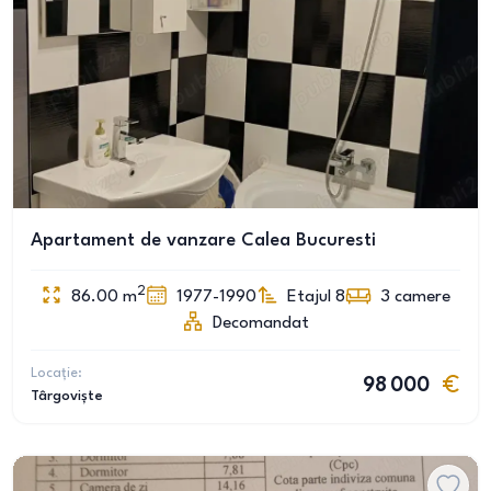
Apartament de vanzare Calea Bucuresti
2
86.00
m
1977-1990
Etajul 8
3
camere
Decomandat
Locație:
98 000
Târgoviște