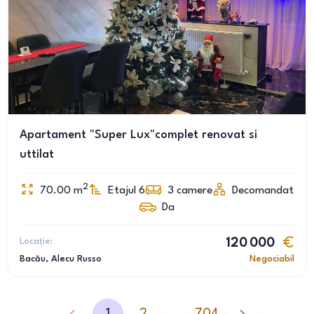
Apartament "Super Lux"complet renovat si
uttilat
2
70.00
m
Etajul 6
3
camere
Decomandat
Da
Locație:
120 000
Bacău
, Alecu Russo
Negociabil