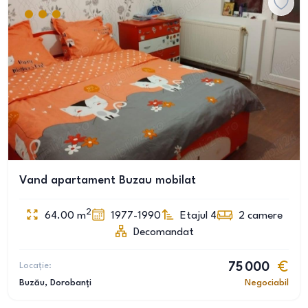
Vand apartament Buzau mobilat
2
64.00
m
1977-1990
Etajul 4
2
camere
Decomandat
Locație:
75 000
Buzău
, Dorobanți
Negociabil