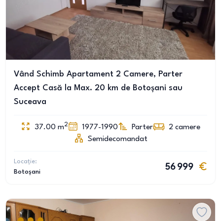
Vând Schimb Apartament 2 Camere, Parter
Accept Casă la Max. 20 km de Botoșani sau
Suceava
2
37.00
m
1977-1990
Parter
2
camere
Semidecomandat
Locație:
56 999
Botoșani