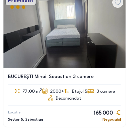
Promovat
BUCUREȘTI Mihail Sebastian 3 camere
2
77.00
m
2000+
Etajul 5
3
camere
Decomandat
Locație:
165 000
Sector 5
, Sebastian
Negociabil