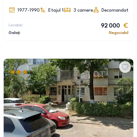
1977-1990
Etajul 1
3
camere
Decomandat
Locație:
92 000
Galați
Negociabil