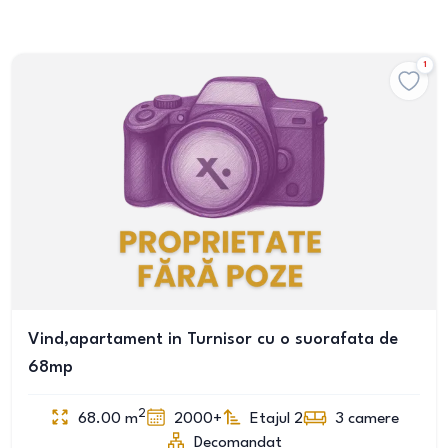
1
Vind,apartament in Turnisor cu o suorafata de
68mp
2
68.00
m
2000+
Etajul 2
3
camere
Decomandat