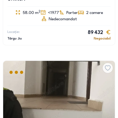
2
58.00
m
<1977
Parter
2
camere
Nedecomandat
Locație:
89 432
Târgu Jiu
Negociabil