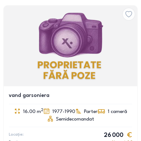
vand garsoniera
2
16.00
m
1977-1990
Parter
1
cameră
Semidecomandat
Locație:
26 000