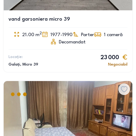
vand garsoniera micro 39
2
21.00
m
1977-1990
Parter
1
cameră
Decomandat
Locație:
23 000
Galați
, Micro 39
Negociabil