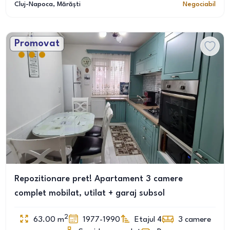
Cluj-Napoca
, Mărăști
Negociabil
Promovat
Repozitionare pret! Apartament 3 camere
complet mobilat, utilat + garaj subsol
2
63.00
m
1977-1990
Etajul 4
3
camere