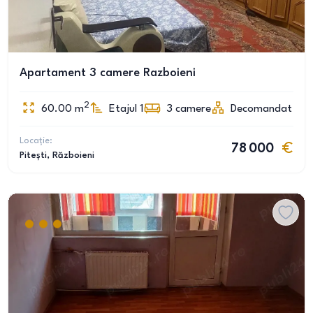
Apartament 3 camere Razboieni
2
60.00
m
Etajul 1
3
camere
Decomandat
Locație:
78 000
Pitești
, Războieni