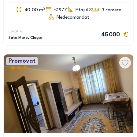
2
40.00
m
<1977
Etajul 3
3
camere
Nedecomandat
Locație:
45 000
Satu Mare
, Cloșca
Promovat