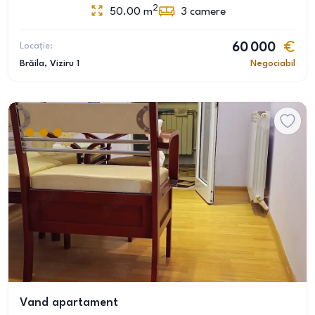
2
50.00
m
3
camere
Locație:
60 000
Brăila
, Viziru 1
Negociabil
Vand apartament