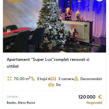
Apartament "Super Lux"complet renovat si
uttilat
2
70.00
m
Etajul 6
3
camere
Decomandat
Da
Locație:
120 000
Bacău
, Alecu Russo
Negociabil