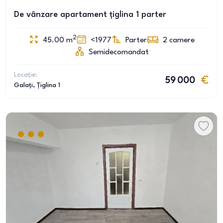
De vânzare apartament țiglina 1 parter
2
45.00
m
<1977
Parter
2
camere
Semidecomandat
Locație:
59 000
Galați
, Țiglina 1