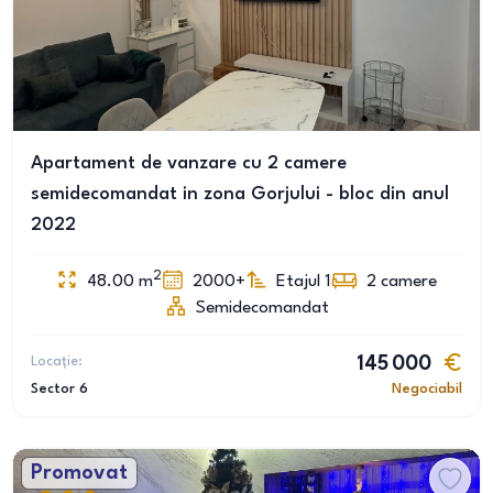
Apartament de vanzare cu 2 camere
semidecomandat in zona Gorjului - bloc din anul
2022
2
48.00
m
2000+
Etajul 1
2
camere
Semidecomandat
Locație:
145 000
Sector 6
Negociabil
Promovat