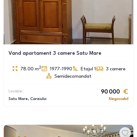
Vand apartament 3 camere Satu Mare
2
78.00
m
1977-1990
Etajul 1
3
camere
Semidecomandat
Locație:
90 000
Satu Mare
, Careiului
Negociabil