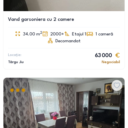
Vand garsoniera cu 2 camere
2
34.00
m
2000+
Etajul 1
1
cameră
Decomandat
Locație:
63 000
Târgu Jiu
Negociabil