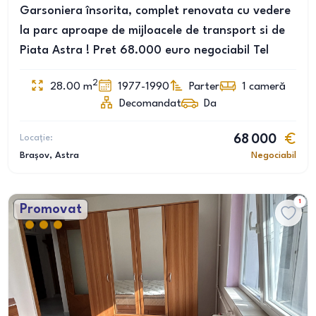
Garsoniera însorita, complet renovata cu vedere
la parc aproape de mijloacele de transport si de
Piata Astra ! Pret 68.000 euro negociabil Tel
2
28.00
m
1977-1990
Parter
1
cameră
Decomandat
Da
Locație:
68 000
Brașov
, Astra
Negociabil
1
Promovat