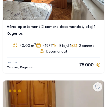
Vând apartament 2 camere decomandat, etaj 1
Rogerius
2
40.00
m
<1977
Etajul 1
2
camere
Decomandat
Locație:
75 000
Oradea
, Rogerius