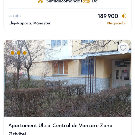
Semidecomandat
Da
Locație:
189 900
Cluj-Napoca
, Mănăștur
Negociabil
Apartament Ultra-Central de Vanzare Zona
Grivitei .