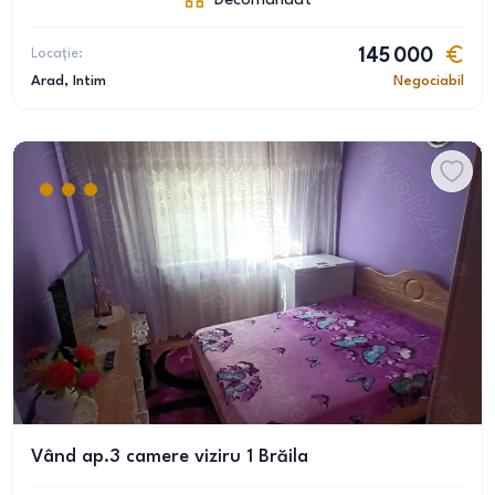
Decomandat
Locație:
145 000
Arad
, Intim
Negociabil
Vând ap.3 camere viziru 1 Brăila