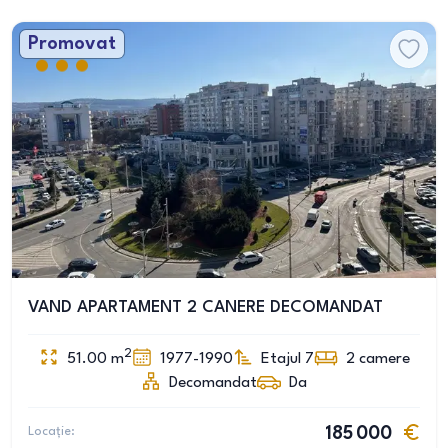
Promovat
VAND APARTAMENT 2 CANERE DECOMANDAT
2
51.00
m
1977-1990
Etajul 7
2
camere
Decomandat
Da
Locație:
185 000