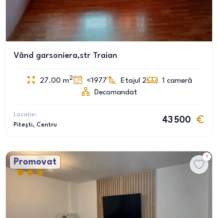
Vând garsoniera,str Traian
2
27.00
m
<1977
Etajul 2
1
cameră
Decomandat
Locație:
43 500
Pitești
, Centru
1
Promovat