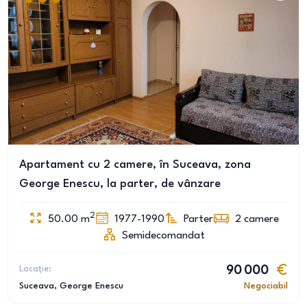
Apartament cu 2 camere, în Suceava, zona
George Enescu, la parter, de vânzare
2
50.00
m
1977-1990
Parter
2
camere
Semidecomandat
Locație:
90 000
Suceava
, George Enescu
Negociabil