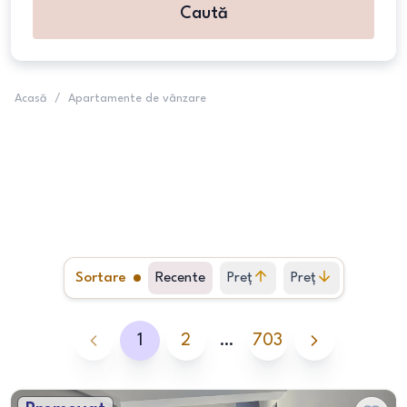
Caută
Acasă
/
Apartamente de vânzare
Sortare
Recente
Preț
Preț
crescător
descrescător
1
2
…
703