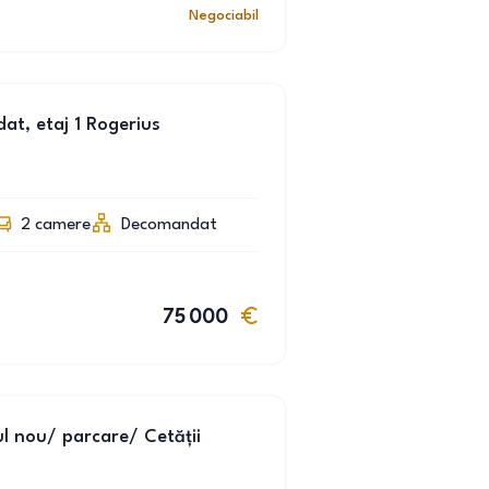
Negociabil
t, etaj 1 Rogerius
2
camere
Decomandat
75 000
l nou/ parcare/ Cetății