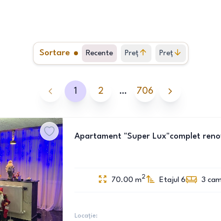
Sortare
Recente
Preț
Preț
crescător
descrescător
1
2
…
706
Apartament "Super Lux"complet renova
2
70.00
m
Etajul 6
3
cam
Locație: