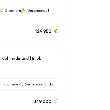
3
camere
Decomandat
129 950
dul Ferdinand | Imobil
3
camere
Semidecomandat
349 000