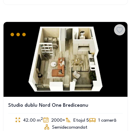
Studio dublu Nord One Brediceanu
2
42.00
m
2000+
Etajul 5
1
cameră
Semidecomandat