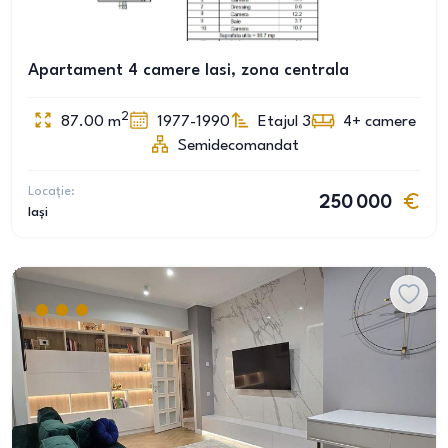
Apartament 4 camere Iasi, zona centrala
2
87.00
m
1977-1990
Etajul 3
4+
camere
Semidecomandat
Locație:
250 000
Iași