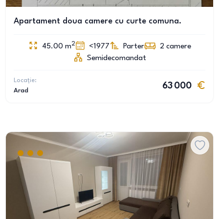
Apartament doua camere cu curte comuna.
2
45.00
m
<1977
Parter
2
camere
Semidecomandat
Locație:
63 000
Arad