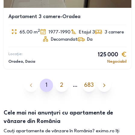
Apartament 3 camere-Oradea
2
65.00
m
1977-1990
Etajul 3
3
camere
Decomandat
Da
Locație:
125 000
Oradea
, Dacia
Negociabil
1
2
…
683
Cele mai noi anunțuri cu apartamente de
vânzare din România
Cauți apartamente de vânzare în România? eximo.ro îți