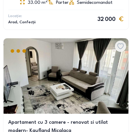
2
33.00
m
Parter
Semidecomandat
Locație:
32 000
Arad
, Confecții
Apartament cu 3 camere - renovat si utilat
modern- Kaufland Micalaca