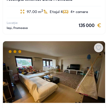
2
97.00
m
Etajul 4
4+
camere
Locație:
135 000
Iași
, Frumoasa