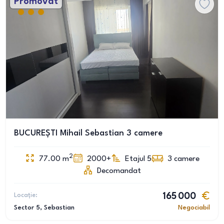
Promovat
BUCUREȘTI Mihail Sebastian 3 camere
2
77.00
m
2000+
Etajul 5
3
camere
Decomandat
Locație:
165 000
Sector 5
, Sebastian
Negociabil