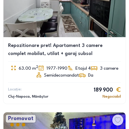
Repozitionare pret! Apartament 3 camere
complet mobilat, utilat + garaj subsol
2
63.00
m
1977-1990
Etajul 4
3
camere
Semidecomandat
Da
Locație:
189 900
Cluj-Napoca
, Mănăștur
Negociabil
Promovat