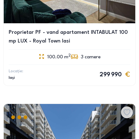
Proprietar PF - vand apartament INTABULAT 100
mp LUX - Royal Town Iasi
2
100.00
m
3
camere
Locație:
299 990
Iași