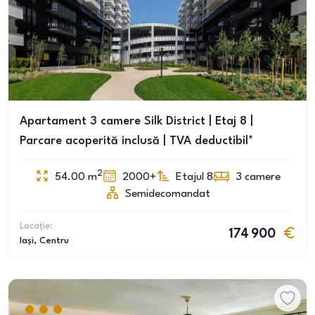
Apartament 3 camere Silk District | Etaj 8 |
Parcare acoperită inclusă | TVA deductibil*
2
54.00
m
2000+
Etajul 8
3
camere
Semidecomandat
Locație:
174 900
Iași
, Centru