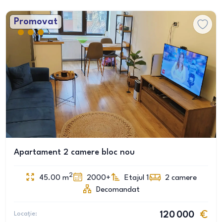
Promovat
Apartament 2 camere bloc nou
2
45.00
m
2000+
Etajul 1
2
camere
Decomandat
Locație:
120 000