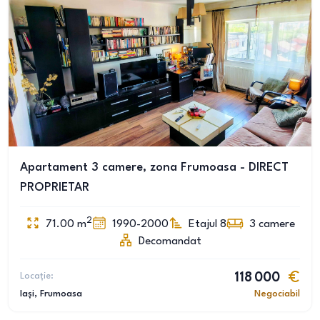
Apartament 3 camere, zona Frumoasa - DIRECT
PROPRIETAR
2
71.00
m
1990-2000
Etajul 8
3
camere
Decomandat
Locație:
118 000
Iași
, Frumoasa
Negociabil