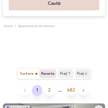
Caută
Acasă
/
Apartamente de vânzare
Sortare
Recente
Preț
Preț
crescător
descrescător
1
2
…
683