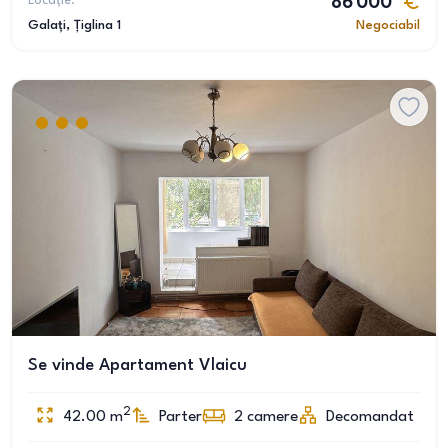
Locație:
86 000
Galați
, Țiglina 1
Negociabil
Se vinde Apartament Vlaicu
2
42.00
m
Parter
2
camere
Decomandat