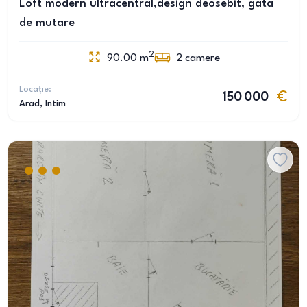
Loft modern ultracentral,design deosebit, gata
de mutare
2
90.00
m
2
camere
Locație:
150 000
Arad
, Intim