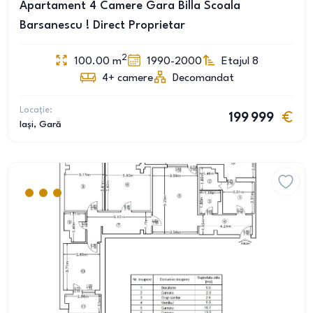
Apartament 4 Camere Gara Billa Scoala
Barsanescu ! Direct Proprietar
2
100.00
m
1990-2000
Etajul 8
4+
camere
Decomandat
Locație:
199 999
Iași
, Gară