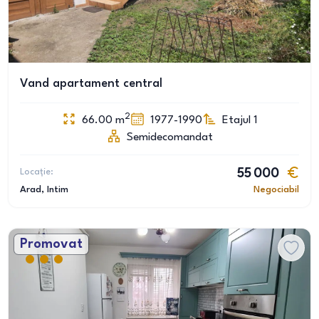
Vand apartament central
2
66.00
m
1977-1990
Etajul 1
Semidecomandat
Locație:
55 000
Arad
, Intim
Negociabil
Promovat