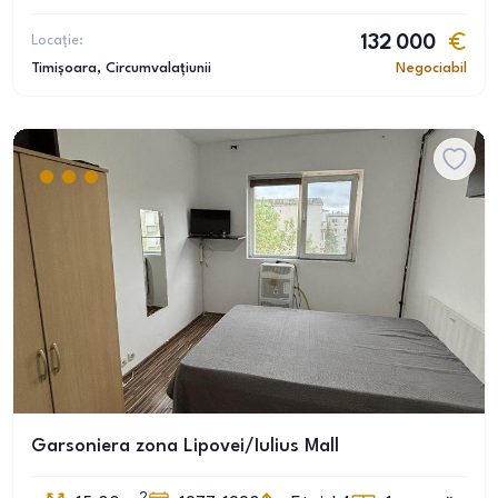
Locație:
132 000
Timișoara
, Circumvalațiunii
Negociabil
Garsoniera zona Lipovei/Iulius Mall
2