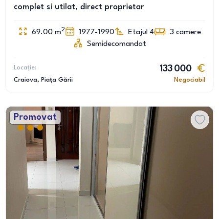
complet si utilat, direct proprietar
2
69.00
m
1977-1990
Etajul 4
3
camere
Semidecomandat
Locație:
133 000
Craiova
, Piața Gării
Negociabil
Promovat