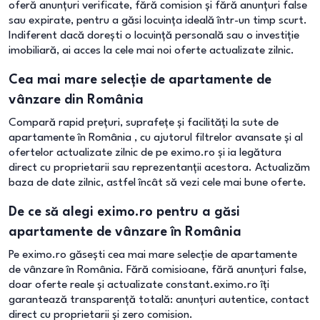
oferă anunțuri verificate, fără comision și fără anunțuri false
sau expirate, pentru a găsi locuința ideală într-un timp scurt.
Indiferent dacă dorești o locuință personală sau o investiție
imobiliară, ai acces la cele mai noi oferte actualizate zilnic.
Cea mai mare selecție de apartamente de
vânzare din România
Compară rapid prețuri, suprafețe și facilități la sute de
apartamente în România , cu ajutorul filtrelor avansate și al
ofertelor actualizate zilnic de pe eximo.ro și ia legătura
direct cu proprietarii sau reprezentanții acestora. Actualizăm
baza de date zilnic, astfel încât să vezi cele mai bune oferte.
De ce să alegi eximo.ro pentru a găsi
apartamente de vânzare în România
Pe eximo.ro găsești cea mai mare selecție de apartamente
de vânzare în România. Fără comisioane, fără anunțuri false,
doar oferte reale și actualizate constant.eximo.ro îți
garantează transparență totală: anunțuri autentice, contact
direct cu proprietarii și zero comision.