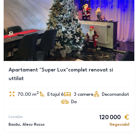
Apartament "Super Lux"complet renovat si
uttilat
2
70.00
m
Etajul 6
3
camere
Decomandat
Da
Locație:
120 000
Bacău
, Alecu Russo
Negociabil