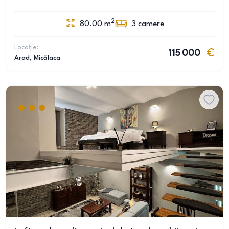
2
80.00
m
3
camere
Locație:
115 000
Arad
, Micălaca