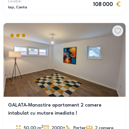
Locație:
108 000
Iași
, Canta
GALATA-Manastire apartament 2 camere
intabulat cu mutare imediata !
2
50.00
m
2000+
Parter
2
camere