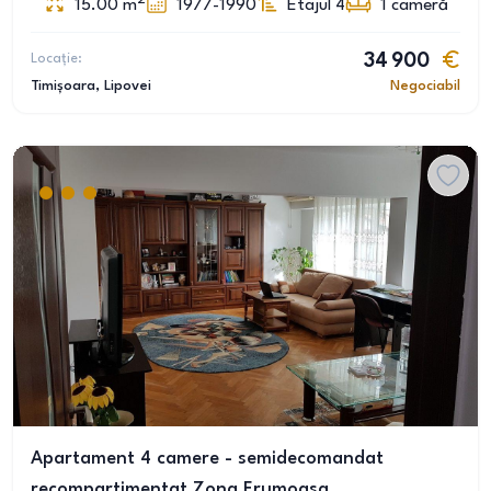
15.00
m
1977-1990
Etajul 4
1
cameră
Locație:
34 900
Timișoara
, Lipovei
Negociabil
Apartament 4 camere - semidecomandat
recompartimentat Zona Frumoasa