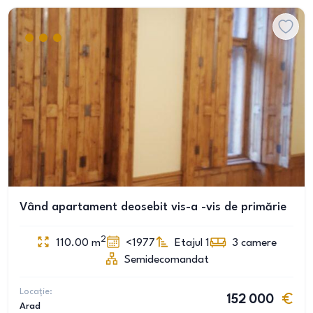
Vând apartament deosebit vis-a -vis de primărie
2
110.00
m
<1977
Etajul 1
3
camere
Semidecomandat
Locație:
152 000
Arad