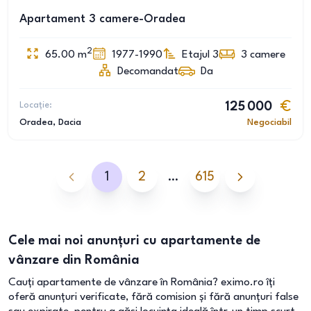
Apartament 3 camere-Oradea
2
65.00
m
1977-1990
Etajul 3
3
camere
Decomandat
Da
Locație:
125 000
Oradea
, Dacia
Negociabil
1
2
…
615
Cele mai noi anunțuri cu apartamente de
vânzare din România
Cauți apartamente de vânzare în România? eximo.ro îți
oferă anunțuri verificate, fără comision și fără anunțuri false