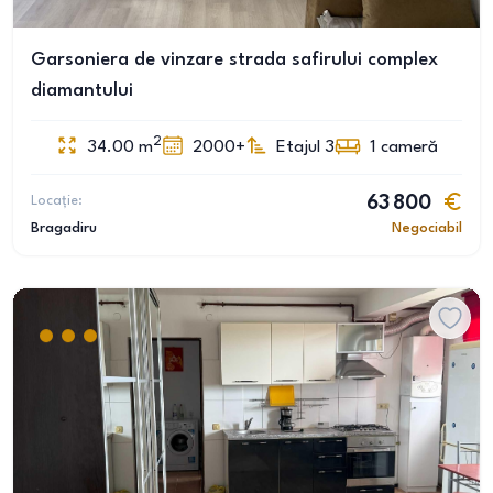
Garsoniera de vinzare strada safirului complex
diamantului
2
34.00
m
2000+
Etajul 3
1
cameră
Locație:
63 800
Bragadiru
Negociabil