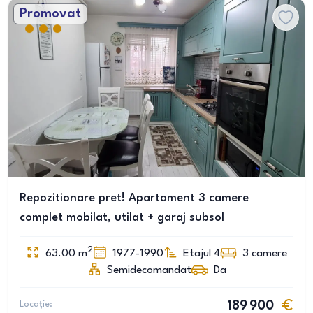
Promovat
Repozitionare pret! Apartament 3 camere
complet mobilat, utilat + garaj subsol
2
63.00
m
1977-1990
Etajul 4
3
camere
Semidecomandat
Da
Locație:
189 900