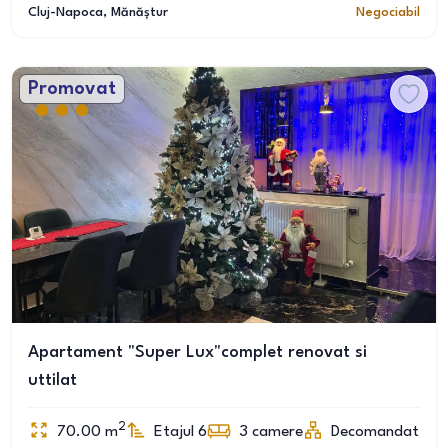
Cluj-Napoca
, Mănăștur
Negociabil
Promovat
Apartament "Super Lux"complet renovat si
uttilat
2
70.00
m
Etajul 6
3
camere
Decomandat