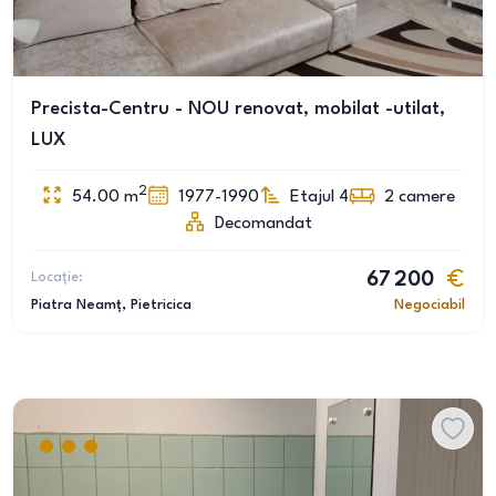
Precista-Centru - NOU renovat, mobilat -utilat,
LUX
2
54.00
m
1977-1990
Etajul 4
2
camere
Decomandat
Locație:
67 200
Piatra Neamț
, Pietricica
Negociabil