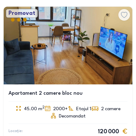
Promovat
Apartament 2 camere bloc nou
2
45.00
m
2000+
Etajul 1
2
camere
Decomandat
Locație:
120 000