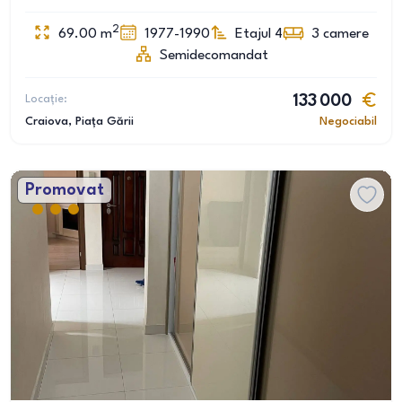
2
69.00
m
1977-1990
Etajul 4
3
camere
Semidecomandat
Locație:
133 000
Craiova
, Piața Gării
Negociabil
Promovat