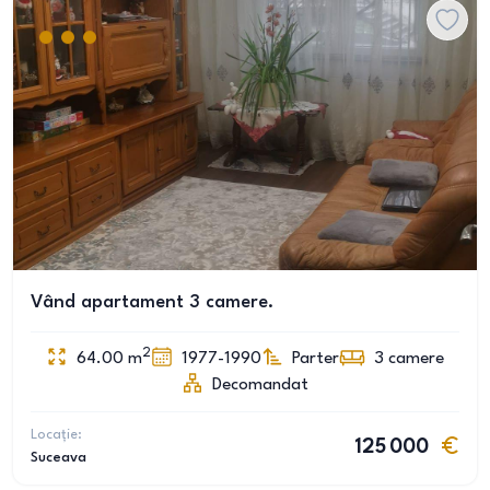
Vând apartament 3 camere.
2
64.00
m
1977-1990
Parter
3
camere
Decomandat
Locație:
125 000
Suceava