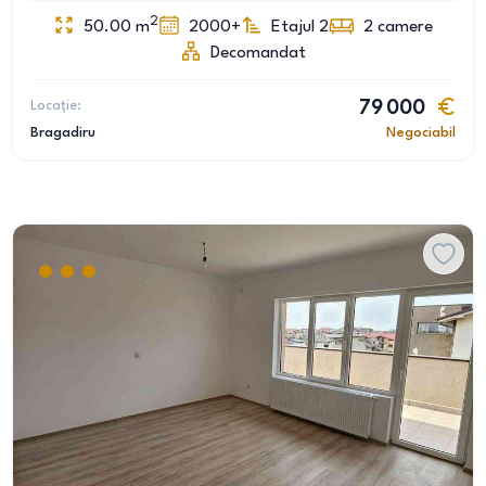
2
50.00
m
2000+
Etajul 2
2
camere
Decomandat
Locație:
79 000
Bragadiru
Negociabil