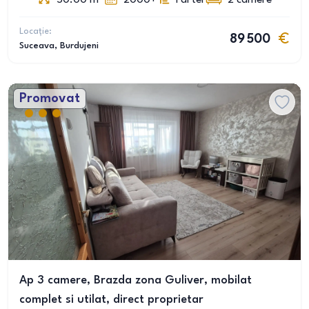
50.00
m
2000+
Parter
2
camere
Locație:
89 500
Suceava
, Burdujeni
Promovat
Ap 3 camere, Brazda zona Guliver, mobilat
complet si utilat, direct proprietar