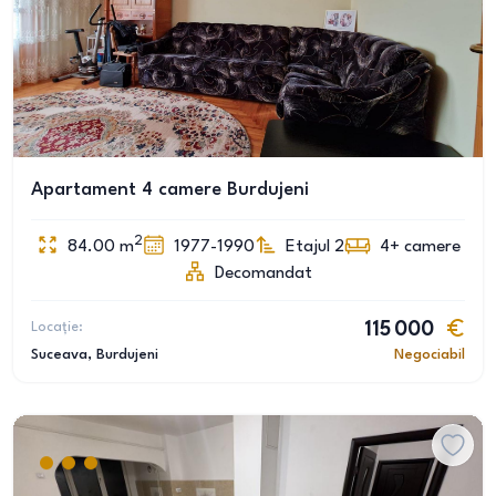
Apartament 4 camere Burdujeni
2
84.00
m
1977-1990
Etajul 2
4+
camere
Decomandat
Locație:
115 000
Suceava
, Burdujeni
Negociabil