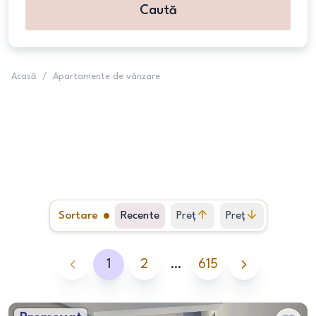
Caută
Acasă
/
Apartamente de vânzare
Sortare
Recente
Preț
Preț
crescător
descrescător
1
2
…
615