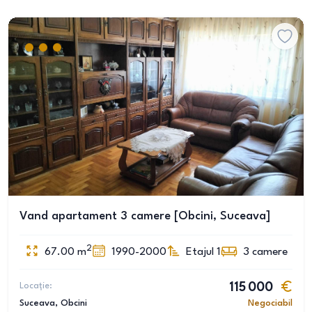
Vand apartament 3 camere [Obcini, Suceava]
2
67.00
m
1990-2000
Etajul 1
3
camere
Locație:
115 000
Suceava
, Obcini
Negociabil