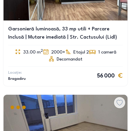
Garsonieră luminoasă, 33 mp utili + Parcare
Inclusă | Mutare imediată | Str. Cactusului (Lidl)
2
33.00
m
2000+
Etajul 2
1
cameră
Decomandat
Locație:
56 000
Bragadiru