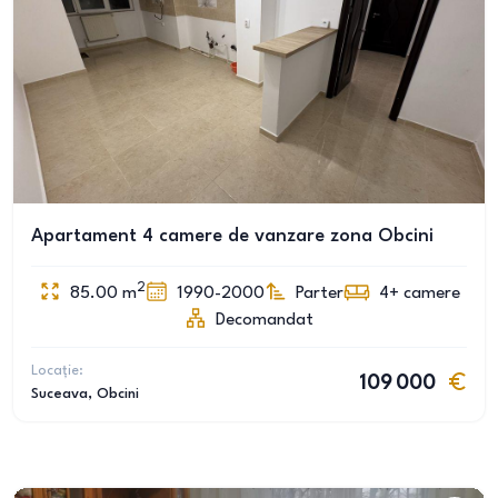
Apartament 4 camere de vanzare zona Obcini
2
85.00
m
1990-2000
Parter
4+
camere
Decomandat
Locație:
109 000
Suceava
, Obcini