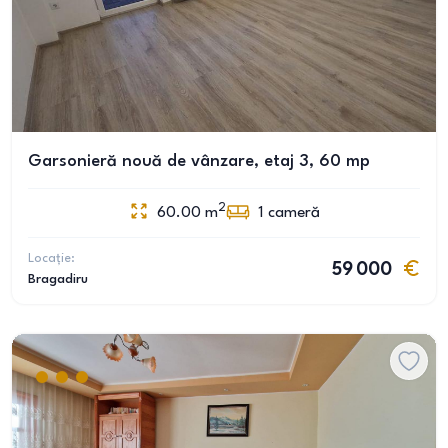
Garsonieră nouă de vânzare, etaj 3, 60 mp
2
60.00
m
1
cameră
Locație:
59 000
Bragadiru