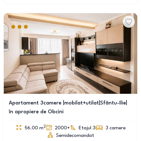
Apartament 3camere |mobilat+utilat|Sfântu-Ilie|
în apropiere de Obcini
2
56.00
m
2000+
Etajul 3
3
camere
Semidecomandat