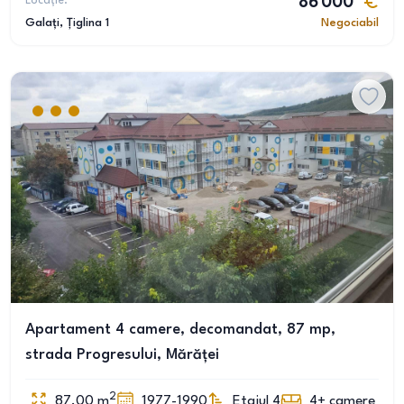
Locație:
86 000
Galați
, Țiglina 1
Negociabil
Apartament 4 camere, decomandat, 87 mp,
strada Progresului, Mărăței
2
87.00
m
1977-1990
Etajul 4
4+
camere