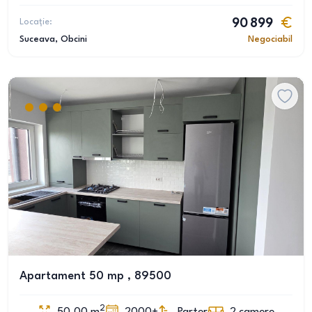
Locație:
90 899
Suceava
, Obcini
Negociabil
Apartament 50 mp , 89500
2