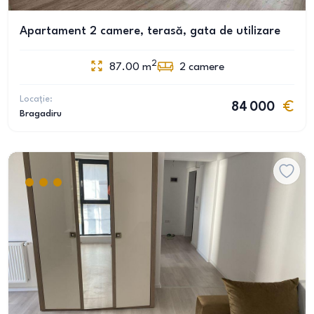
Apartament 2 camere, terasă, gata de utilizare
2
87.00
m
2
camere
Locație:
84 000
Bragadiru