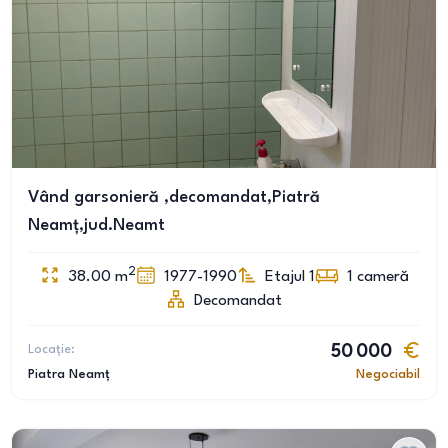
Vând garsonieră ,decomandat,Piatră
Neamț,jud.Neamt
2
38.00
m
1977-1990
Etajul 1
1
cameră
Decomandat
Locație:
50 000
Piatra Neamț
Negociabil