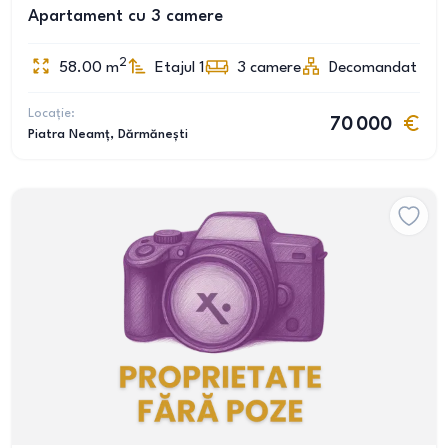
Apartament cu 3 camere
2
58.00
m
Etajul 1
3
camere
Decomandat
Locație:
70 000
Piatra Neamț
, Dărmănești