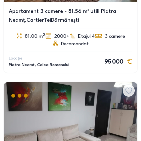
Apartament 3 camere - 81.56 m² utili Piatra
Neamț,CartierTeiDărmănești
2
81.00
m
2000+
Etajul 4
3
camere
Decomandat
Locație:
95 000
Piatra Neamț
, Calea Romanului