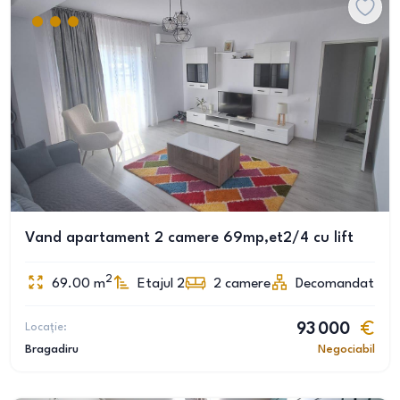
Vand apartament 2 camere 69mp,et2/4 cu lift
2
69.00
m
Etajul 2
2
camere
Decomandat
Locație:
93 000
Bragadiru
Negociabil