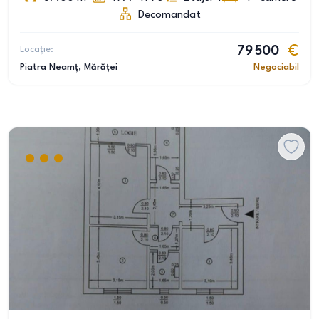
Decomandat
Locație:
79 500
Piatra Neamț
, Mărăței
Negociabil