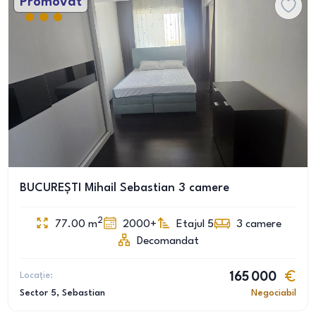
Promovat
BUCUREȘTI Mihail Sebastian 3 camere
2
77.00
m
2000+
Etajul 5
3
camere
Decomandat
Locație:
165 000
Sector 5
, Sebastian
Negociabil