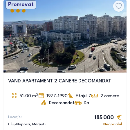
Promovat
VAND APARTAMENT 2 CANERE DECOMANDAT
2
51.00
m
1977-1990
Etajul 7
2
camere
Decomandat
Da
Locație:
185 000
Cluj-Napoca
, Mărăști
Negociabil