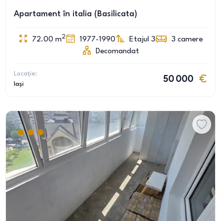
Apartament în italia (Basilicata)
2
72.00
m
1977-1990
Etajul 3
3
camere
Decomandat
Locație:
50 000
Iași