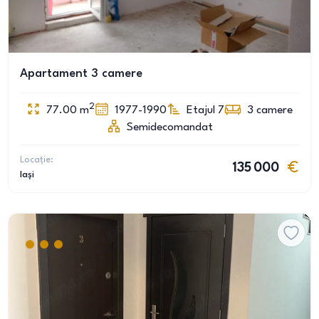
Apartament 3 camere
2
77.00
m
1977-1990
Etajul 7
3
camere
Semidecomandat
Locație:
135 000
Iași