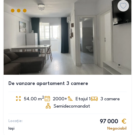
De vanzare apartament 3 camere
2
54.00
m
2000+
Etajul 1
3
camere
Semidecomandat
Locație:
97 000
Iași
Negociabil