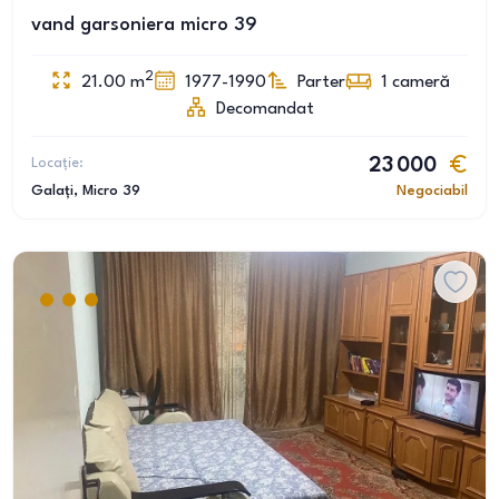
vand garsoniera micro 39
2
21.00
m
1977-1990
Parter
1
cameră
Decomandat
Locație:
23 000
Galați
, Micro 39
Negociabil