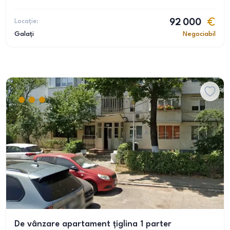
Locație:
92 000
Galați
Negociabil
De vânzare apartament țiglina 1 parter