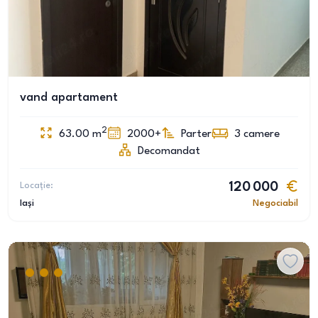
vand apartament
2
63.00
m
2000+
Parter
3
camere
Decomandat
Locație:
120 000
Iași
Negociabil