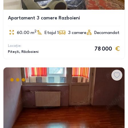
Apartament 3 camere Razboieni
2
60.00
m
Etajul 1
3
camere
Decomandat
Locație:
78 000
Pitești
, Războieni