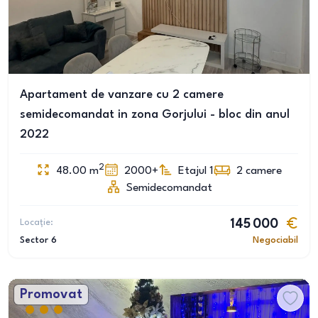
Apartament de vanzare cu 2 camere
semidecomandat in zona Gorjului - bloc din anul
2022
2
48.00
m
2000+
Etajul 1
2
camere
Semidecomandat
Locație:
145 000
Sector 6
Negociabil
Promovat