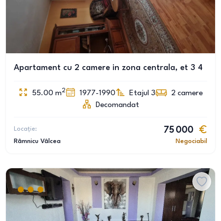
Apartament cu 2 camere in zona centrala, et 3 4
2
55.00
m
1977-1990
Etajul 3
2
camere
Decomandat
Locație:
75 000
Râmnicu Vâlcea
Negociabil