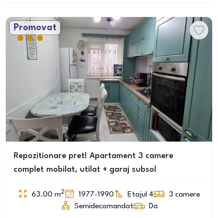
Promovat
Repozitionare pret! Apartament 3 camere
complet mobilat, utilat + garaj subsol
2
63.00
m
1977-1990
Etajul 4
3
camere
Semidecomandat
Da