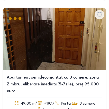
Apartament semidecomantat cu 3 camere, zona
Zimbru, eliberare imediată(5-7zile), preț 95.000
euro
2
49.00
m
<1977
Parter
3
camere