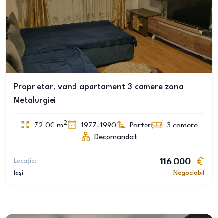
Proprietar, vand apartament 3 camere zona
Metalurgiei
2
72.00
m
1977-1990
Parter
3
camere
Decomandat
Locație:
116 000
Iași
Negociabil