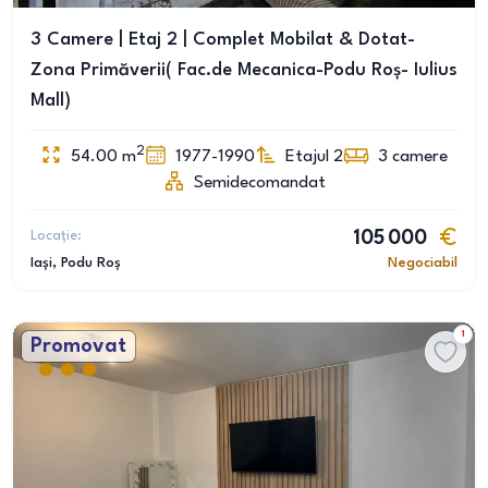
3 Camere | Etaj 2 | Complet Mobilat & Dotat-
Zona Primăverii( Fac.de Mecanica-Podu Roș- Iulius
Mall)
2
54.00
m
1977-1990
Etajul 2
3
camere
Semidecomandat
Locație:
105 000
Iași
, Podu Roș
Negociabil
1
Promovat