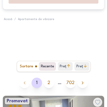
Acasă
/
Apartamente de vânzare
Sortare
Recente
Preț
Preț
crescător
descrescător
1
2
…
702
Promovat