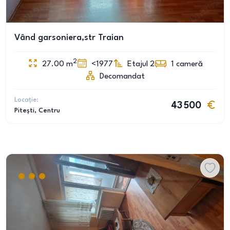
Vând garsoniera,str Traian
2
27.00
m
<1977
Etajul 2
1
cameră
Decomandat
Locație:
43 500
Pitești
, Centru