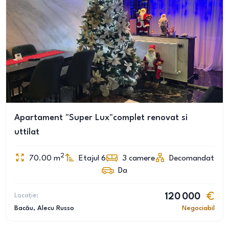
Apartament "Super Lux"complet renovat si
uttilat
2
70.00
m
Etajul 6
3
camere
Decomandat
Da
Locație:
120 000
Bacău
, Alecu Russo
Negociabil