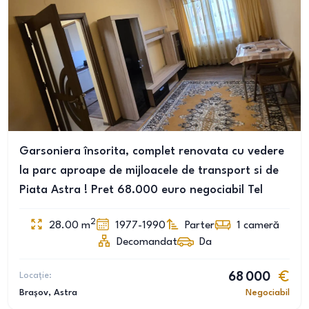
Garsoniera însorita, complet renovata cu vedere
la parc aproape de mijloacele de transport si de
Piata Astra ! Pret 68.000 euro negociabil Tel
2
28.00
m
1977-1990
Parter
1
cameră
Decomandat
Da
Locație:
68 000
Brașov
, Astra
Negociabil