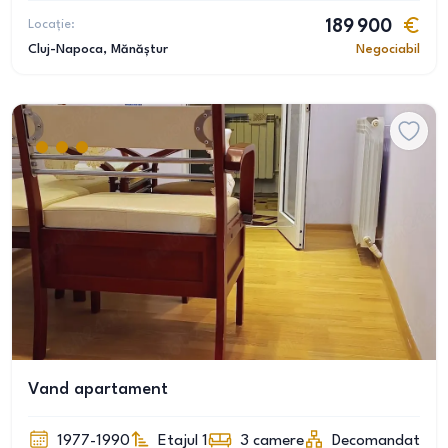
Locație:
189 900
Cluj-Napoca
, Mănăștur
Negociabil
Vand apartament
1977-1990
Etajul 1
3
camere
Decomandat