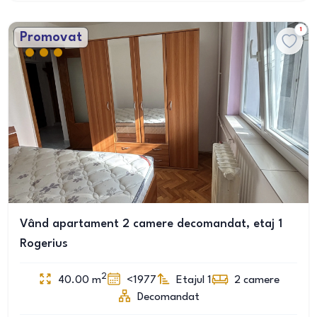
1
Promovat
Vând apartament 2 camere decomandat, etaj 1
Rogerius
2
40.00
m
<1977
Etajul 1
2
camere
Decomandat