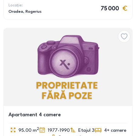
Locație:
75 000
Oradea
, Rogerius
Apartament 4 camere
2
95.00
m
1977-1990
Etajul 3
4+
camere