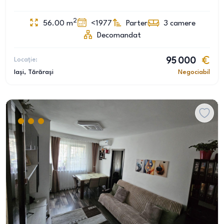
2
56.00
m
<1977
Parter
3
camere
Decomandat
Locație:
95 000
Iași
, Tărărași
Negociabil