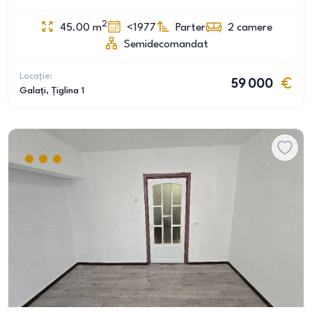
2
45.00
m
<1977
Parter
2
camere
Semidecomandat
Locație:
59 000
Galați
, Țiglina 1