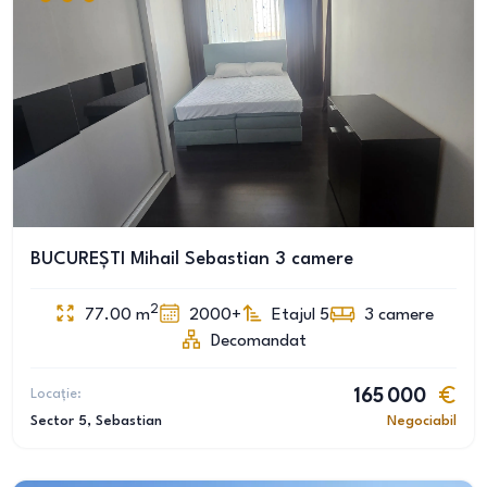
BUCUREȘTI Mihail Sebastian 3 camere
2
77.00
m
2000+
Etajul 5
3
camere
Decomandat
Locație:
165 000
Sector 5
, Sebastian
Negociabil