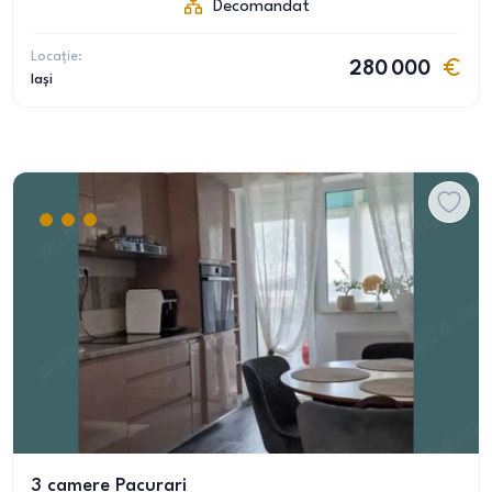
Decomandat
Locație:
280 000
Iași
3 camere Pacurari