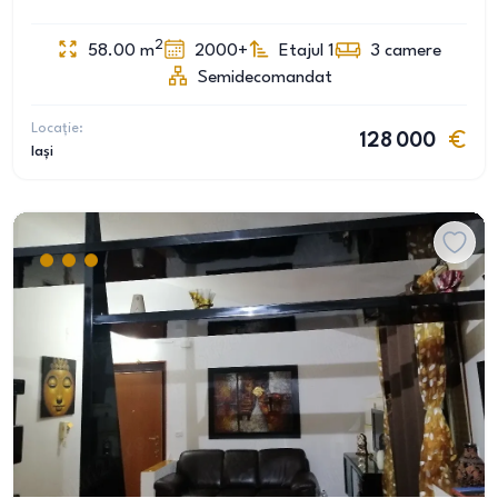
2
58.00
m
2000+
Etajul 1
3
camere
Semidecomandat
Locație:
128 000
Iași