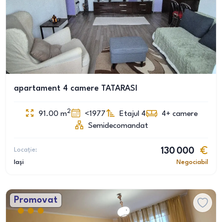
apartament 4 camere TATARASI
2
91.00
m
<1977
Etajul 4
4+
camere
Semidecomandat
Locație:
130 000
Iași
Negociabil
Promovat