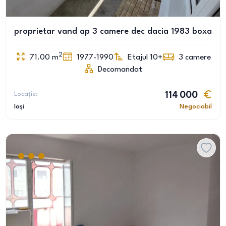
proprietar vand ap 3 camere dec dacia 1983 boxa
2
71.00
m
1977-1990
Etajul 10+
3
camere
Decomandat
Locație:
114 000
Iași
Negociabil