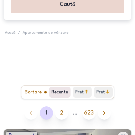
Caută
Acasă
/
Apartamente de vânzare
Sortare
Recente
Preț
Preț
crescător
descrescător
1
2
…
623