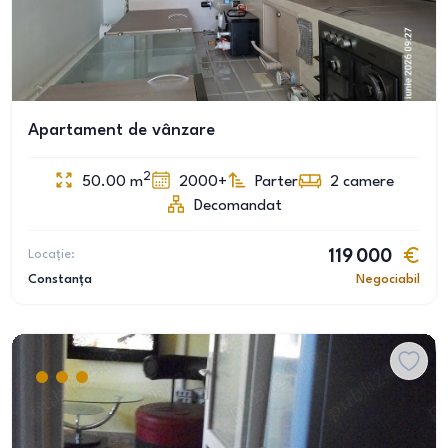
Apartament de vânzare
2
50.00
m
2000+
Parter
2
camere
Decomandat
Locație:
119 000
Constanța
Negociabil