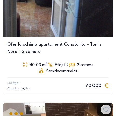
Ofer la schimb apartament Constanta - Tomis
Nord - 2 camere
2
40.00
m
Etajul 2
2
camere
Semidecomandat
Locație:
70 000
Constanța
, Far