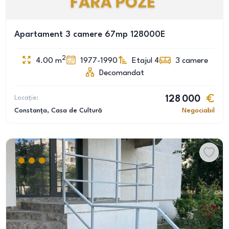
Apartament 3 camere 67mp 128000E
2
4.00
m
1977-1990
Etajul 4
3
camere
Decomandat
Locație:
128 000
Constanța
, Casa de Cultură
Negociabil