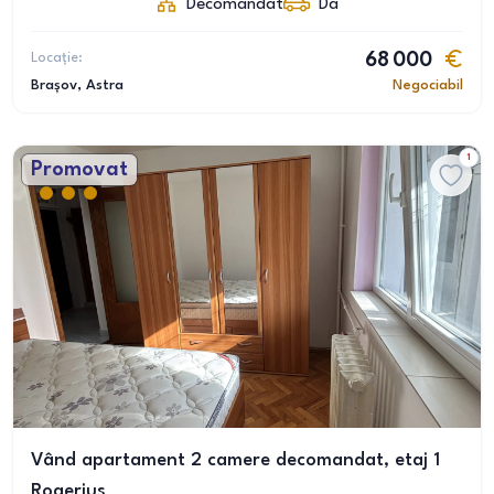
Decomandat
Da
Locație:
68 000
Brașov
, Astra
Negociabil
1
Promovat
Vând apartament 2 camere decomandat, etaj 1
Rogerius