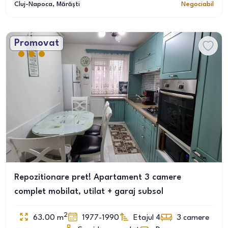
Cluj-Napoca
, Mărăști
Negociabil
Promovat
Repozitionare pret! Apartament 3 camere
complet mobilat, utilat + garaj subsol
2
63.00
m
1977-1990
Etajul 4
3
camere