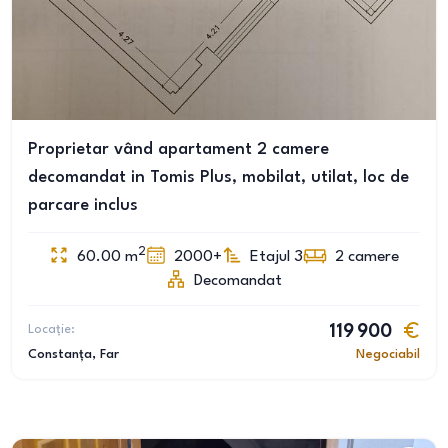
Proprietar vând apartament 2 camere
decomandat in Tomis Plus, mobilat, utilat, loc de
parcare inclus
2
60.00
m
2000+
Etajul 3
2
camere
Decomandat
Locație:
119 900
Constanța
, Far
Negociabil