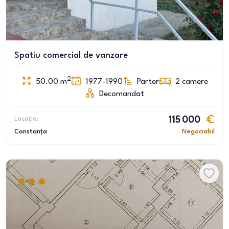
Spatiu comercial de vanzare
2
50.00
m
1977-1990
Parter
2
camere
Decomandat
Locație:
115 000
Constanța
Negociabil