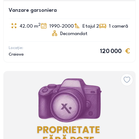
Vanzare garsoniera
2
42.00
m
1990-2000
Etajul 2
1
cameră
Decomandat
Locație:
120 000
Craiova