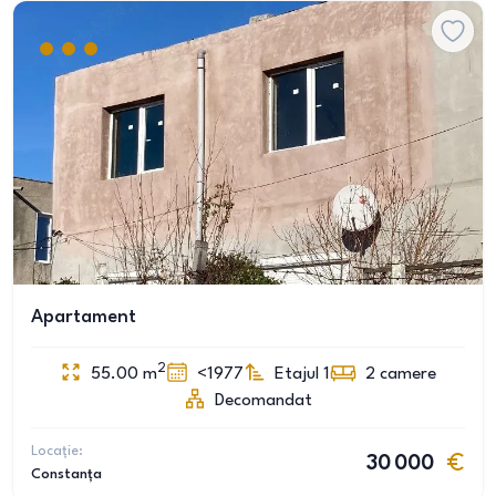
Apartament
2
55.00
m
<1977
Etajul 1
2
camere
Decomandat
Locație:
30 000
Constanța