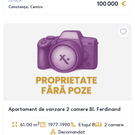
Locație:
100 000
Constanța
, Centru
Apartament de vanzare 2 camere Bl. Ferdinand
2
61.00
m
1977-1990
Etajul 8
2
camere
Decomandat