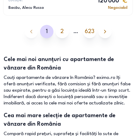
Locație:
120 000
Bacău
, Alecu Russo
Negociabil
1
2
…
623
Cele mai noi anunțuri cu apartamente de
vânzare din România
Cauți apartamente de vânzare în România? eximo.ro îți
oferă anunțuri verificate, fără comision și fără anunțuri false
sau expirate, pentru a găsi locuința ideală într-un timp scurt.
Indiferent dacă dorești o locuință personală sau o investiție
imobiliară, ai acces la cele mai noi oferte actualizate zilnic.
Cea mai mare selecție de apartamente de
vânzare din România
Compară rapid prețuri, suprafețe și facilități la sute de