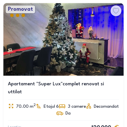
Promovat
Apartament "Super Lux"complet renovat si
uttilat
2
70.00
m
Etajul 6
3
camere
Decomandat
Da