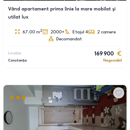
Vând apartament prima linie la mare mobilat și
utilat lux
2
67.00
m
2000+
Etajul 4
2
camere
Decomandat
Locație:
169 900
Constanța
Negociabil