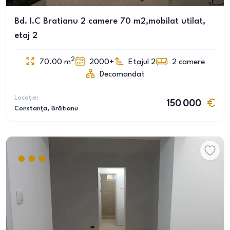
Bd. I.C Bratianu 2 camere 70 m2,mobilat utilat,
etaj 2
2
70.00
m
2000+
Etajul 2
2
camere
Decomandat
Locație:
150 000
Constanța
, Brătianu