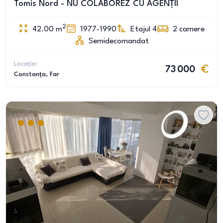
Tomis Nord - NU COLABOREZ CU AGENȚII
2
42.00
m
1977-1990
Etajul 4
2
camere
Semidecomandat
Locație:
73 000
Constanța
, Far