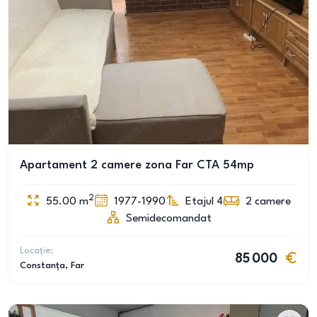
Apartament 2 camere zona Far CTA 54mp
2
55.00
m
1977-1990
Etajul 4
2
camere
Semidecomandat
Locație:
85 000
Constanța
, Far