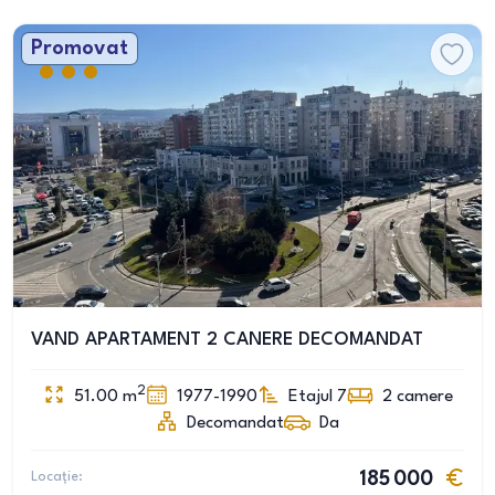
Promovat
VAND APARTAMENT 2 CANERE DECOMANDAT
2
51.00
m
1977-1990
Etajul 7
2
camere
Decomandat
Da
Locație:
185 000