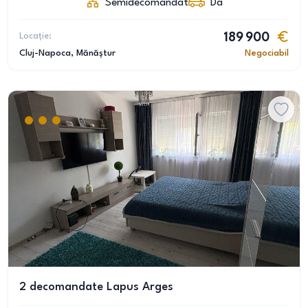
Semidecomandat
Da
Locație:
189 900
Cluj-Napoca
, Mănăștur
Negociabil
2 decomandate Lapus Arges