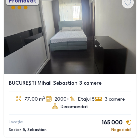
Promovat
BUCUREȘTI Mihail Sebastian 3 camere
2
77.00
m
2000+
Etajul 5
3
camere
Decomandat
Locație:
165 000
Sector 5
, Sebastian
Negociabil