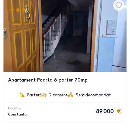
Apartament Poarta 6 parter 70mp
Parter
2
camere
Semidecomandat
Locație:
89 000
Constanța