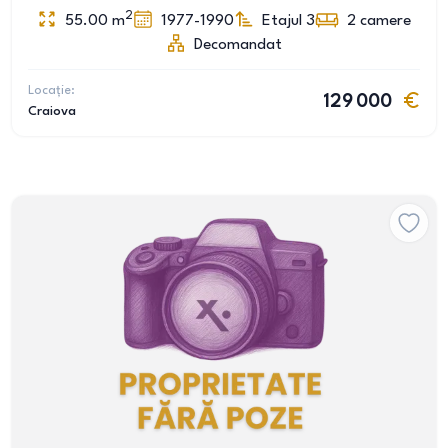
2
55.00
m
1977-1990
Etajul 3
2
camere
Decomandat
Locație:
129 000
Craiova