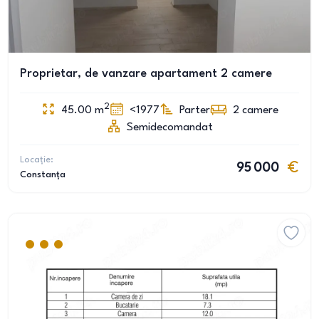
Proprietar, de vanzare apartament 2 camere
2
45.00
m
<1977
Parter
2
camere
Semidecomandat
Locație:
95 000
Constanța