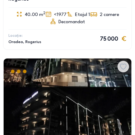
2
40.00
m
<1977
Etajul 1
2
camere
Decomandat
Locație:
75 000
Oradea
, Rogerius