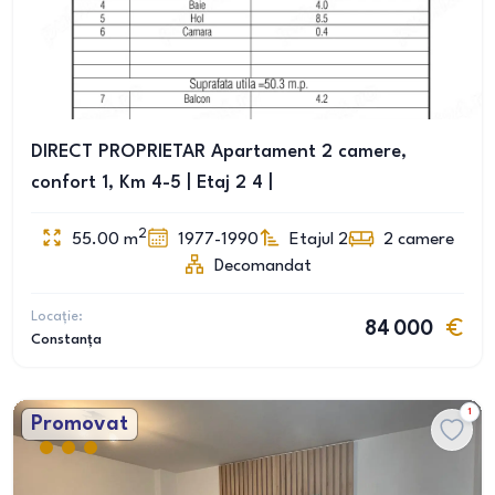
DIRECT PROPRIETAR Apartament 2 camere,
confort 1, Km 4-5 | Etaj 2 4 |
2
55.00
m
1977-1990
Etajul 2
2
camere
Decomandat
Locație:
84 000
Constanța
1
Promovat