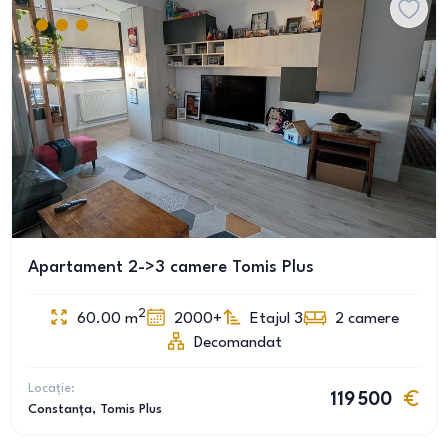
Apartament 2->3 camere Tomis Plus
2
60.00
m
2000+
Etajul 3
2
camere
Decomandat
Locație:
119 500
Constanța
, Tomis Plus