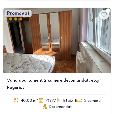
1
Promovat
Vând apartament 2 camere decomandat, etaj 1
Rogerius
2
40.00
m
<1977
Etajul 1
2
camere
Decomandat