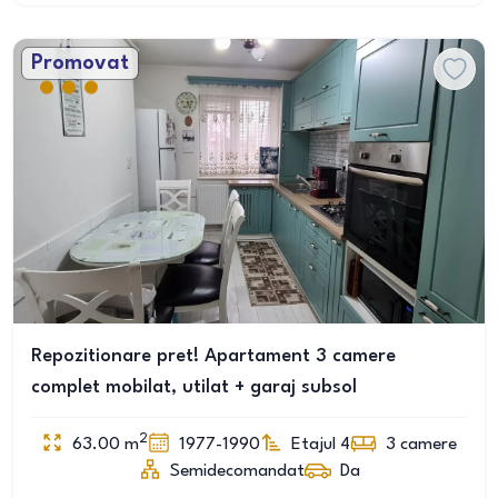
Promovat
Repozitionare pret! Apartament 3 camere
complet mobilat, utilat + garaj subsol
2
63.00
m
1977-1990
Etajul 4
3
camere
Semidecomandat
Da