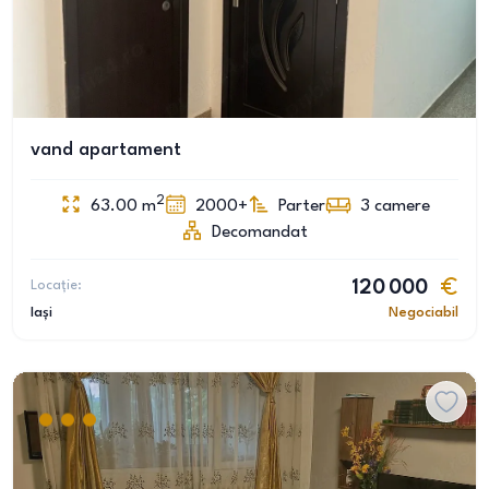
vand apartament
2
63.00
m
2000+
Parter
3
camere
Decomandat
Locație:
120 000
Iași
Negociabil