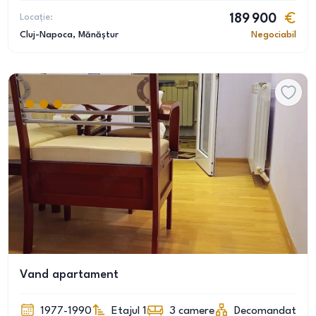
Locație:
189 900
Cluj-Napoca
, Mănăștur
Negociabil
Vand apartament
1977-1990
Etajul 1
3
camere
Decomandat