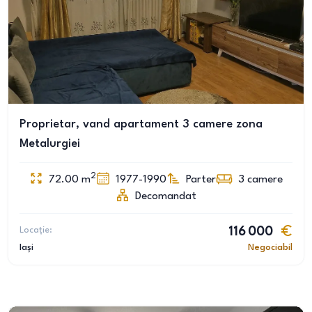
Proprietar, vand apartament 3 camere zona
Metalurgiei
2
72.00
m
1977-1990
Parter
3
camere
Decomandat
Locație:
116 000
Iași
Negociabil