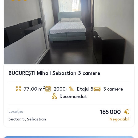
BUCUREȘTI Mihail Sebastian 3 camere
2
77.00
m
2000+
Etajul 5
3
camere
Decomandat
Locație:
165 000
Sector 5
, Sebastian
Negociabil