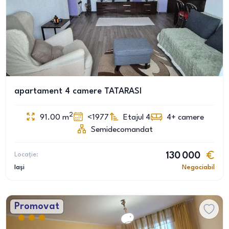
apartament 4 camere TATARASI
2
91.00
m
<1977
Etajul 4
4+
camere
Semidecomandat
Locație:
130 000
Iași
Negociabil
Promovat