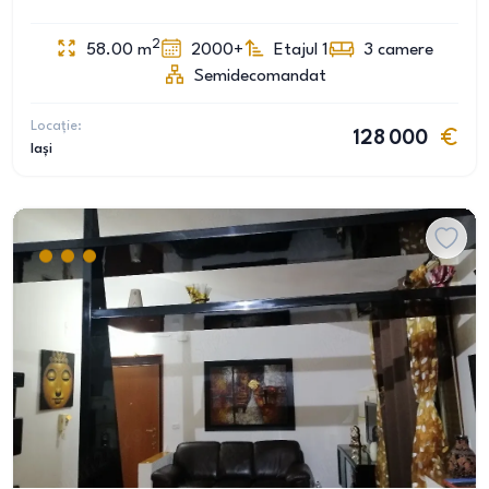
2
58.00
m
2000+
Etajul 1
3
camere
Semidecomandat
Locație:
128 000
Iași