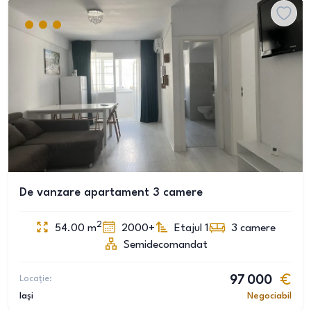
De vanzare apartament 3 camere
2
54.00
m
2000+
Etajul 1
3
camere
Semidecomandat
Locație:
97 000
Iași
Negociabil