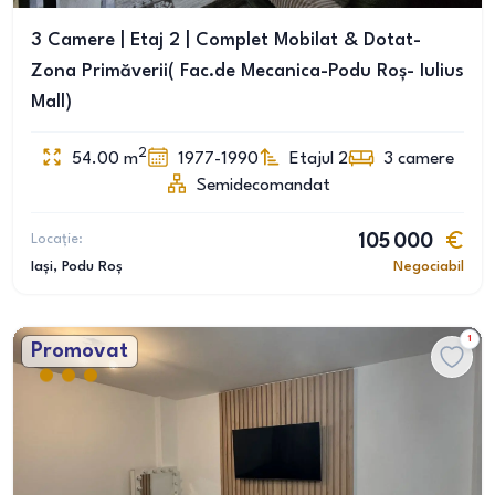
3 Camere | Etaj 2 | Complet Mobilat & Dotat-
Zona Primăverii( Fac.de Mecanica-Podu Roș- Iulius
Mall)
2
54.00
m
1977-1990
Etajul 2
3
camere
Semidecomandat
Locație:
105 000
Iași
, Podu Roș
Negociabil
1
Promovat