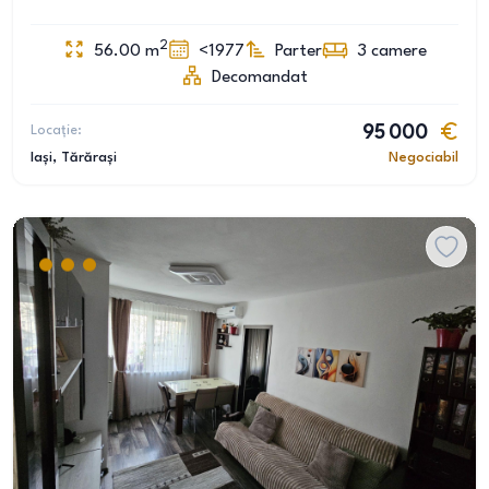
2
56.00
m
<1977
Parter
3
camere
Decomandat
Locație:
95 000
Iași
, Tărărași
Negociabil