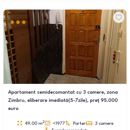
Apartament semidecomantat cu 3 camere, zona
Zimbru, eliberare imediată(5-7zile), preț 95.000
euro
2
49.00
m
<1977
Parter
3
camere