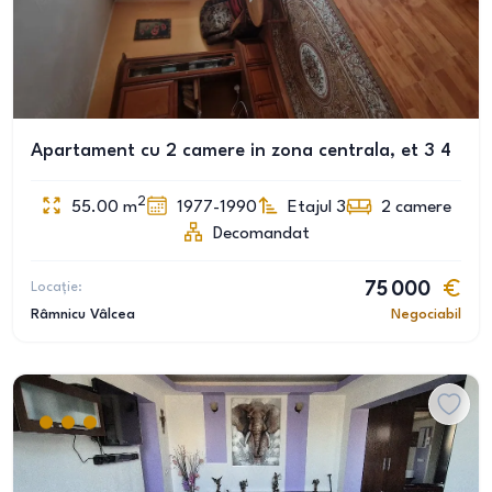
Apartament cu 2 camere in zona centrala, et 3 4
2
55.00
m
1977-1990
Etajul 3
2
camere
Decomandat
Locație:
75 000
Râmnicu Vâlcea
Negociabil