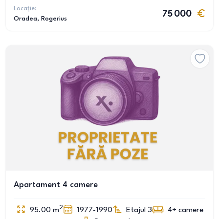
Locație:
75 000
Oradea
, Rogerius
Apartament 4 camere
2
95.00
m
1977-1990
Etajul 3
4+
camere