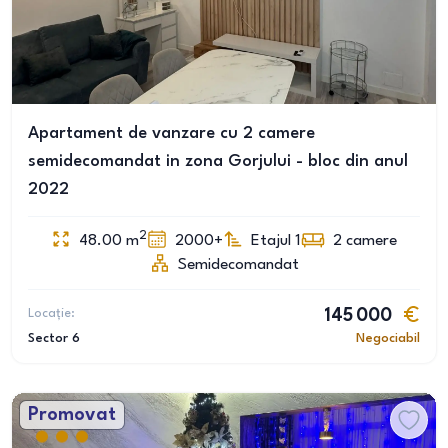
Apartament de vanzare cu 2 camere
semidecomandat in zona Gorjului - bloc din anul
2022
2
48.00
m
2000+
Etajul 1
2
camere
Semidecomandat
Locație:
145 000
Sector 6
Negociabil
Promovat