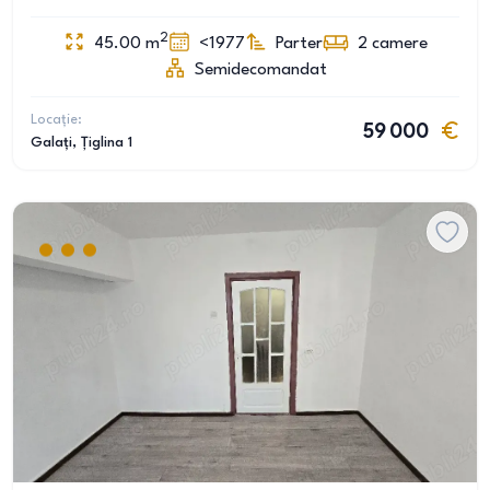
2
45.00
m
<1977
Parter
2
camere
Semidecomandat
Locație:
59 000
Galați
, Țiglina 1