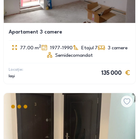
Apartament 3 camere
2
77.00
m
1977-1990
Etajul 7
3
camere
Semidecomandat
Locație:
135 000
Iași