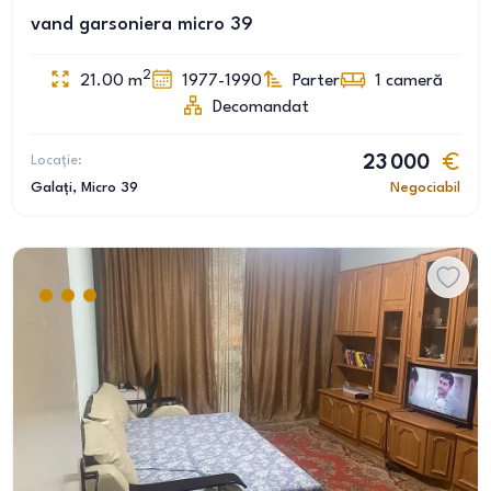
vand garsoniera micro 39
2
21.00
m
1977-1990
Parter
1
cameră
Decomandat
Locație:
23 000
Galați
, Micro 39
Negociabil