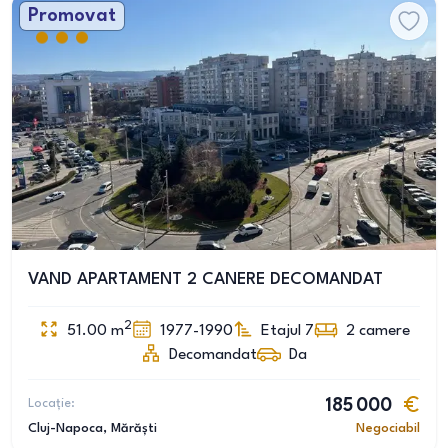
Promovat
VAND APARTAMENT 2 CANERE DECOMANDAT
2
51.00
m
1977-1990
Etajul 7
2
camere
Decomandat
Da
Locație:
185 000
Cluj-Napoca
, Mărăști
Negociabil