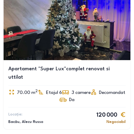
Apartament "Super Lux"complet renovat si
uttilat
2
70.00
m
Etajul 6
3
camere
Decomandat
Da
Locație:
120 000
Bacău
, Alecu Russo
Negociabil