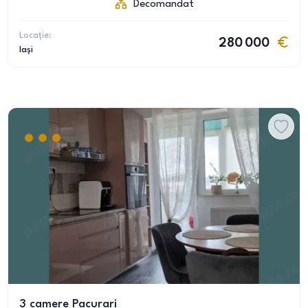
Decomandat
Locație:
280 000
Iași
3 camere Pacurari