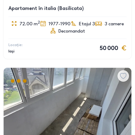
Apartament în italia (Basilicata)
2
72.00
m
1977-1990
Etajul 3
3
camere
Decomandat
Locație:
50 000
Iași