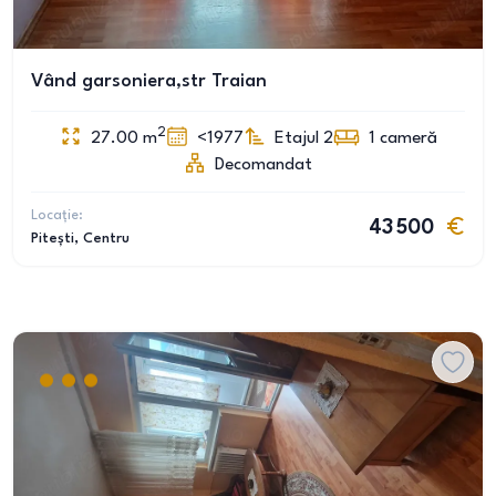
Vând garsoniera,str Traian
2
27.00
m
<1977
Etajul 2
1
cameră
Decomandat
Locație:
43 500
Pitești
, Centru