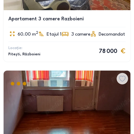
Apartament 3 camere Razboieni
2
60.00
m
Etajul 1
3
camere
Decomandat
Locație:
78 000
Pitești
, Războieni