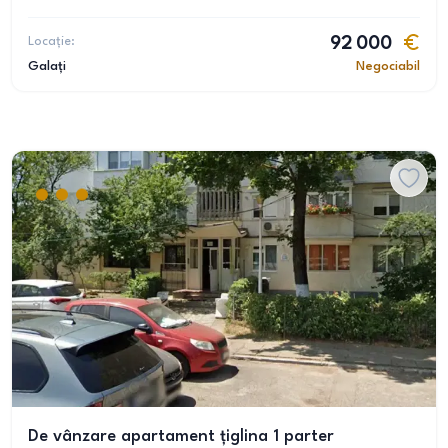
Locație:
92 000
Galați
Negociabil
De vânzare apartament țiglina 1 parter