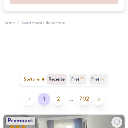
Acasă
/
Apartamente de vânzare
Sortare
Recente
Preț
Preț
crescător
descrescător
1
2
…
702
Promovat