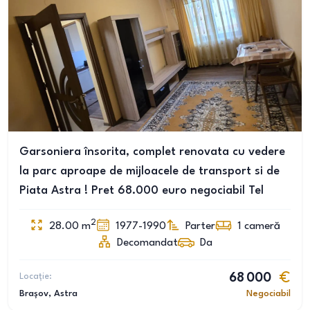
Garsoniera însorita, complet renovata cu vedere
la parc aproape de mijloacele de transport si de
Piata Astra ! Pret 68.000 euro negociabil Tel
2
28.00
m
1977-1990
Parter
1
cameră
Decomandat
Da
Locație:
68 000
Brașov
, Astra
Negociabil