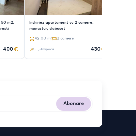
e 50 m2,
Inchiriez apartament cu 2 camere,
Apartame
resti
manastur, clabucet
41.00
m
42.00
m²
2
camere
400
430
Cluj-Napoca
Cluj-Nap
Abonare