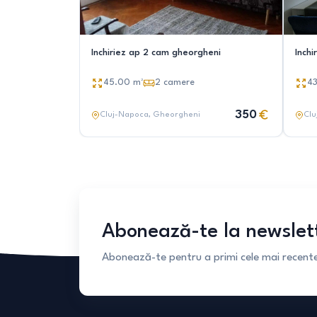
Inchiriez ap 2 cam gheorgheni
Inch
45.00
m²
2
camere
4
350
Cluj-Napoca
, Gheorgheni
Clu
Abonează-te la newslet
Abonează-te pentru a primi cele mai recente 