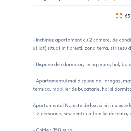
65
- Inchiriez apartament cu 2 camere, de con
utilat) situat in floresti, zona terra, str sesu 
- Dispune de : dormitor, living mare, hol, bai
- Apartamentul mai dispune de : aragaz, masi
termica, mobilier de bucatarie, hol si dormit
Apartamentul NU este de lux, si nici nu este l
1-2 persoane, sau pentru o familie decenta, cur
- Chirie : 350 euro