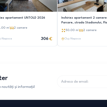
iriez apartament UNTOLD 2026
Inchiriez apartament 2 camer
Parcare, strada Stadionului, Flo
3.00
m²
2
camere
50.00
m²
2
camere
306
j-Napoca
Cluj-Napoca
ter
noutăți și informații!