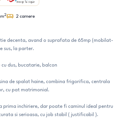
2
m
2
camere
ditie decenta, avand o suprafata de 65mp (mobilat-
de sus, la parter.
e cu dus, bucatarie, balcon
na de spalat haine, combina frigorifica, centrala
or, cu pat matrimonial.
a prima inchiriere, dar poate fi caminul ideal pentru
ata si serioasa, cu job stabil ( justificabil ).