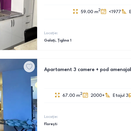
2
59.00
m
<1977
Locație:
Galați
, Țiglina 1
Apartament 3 camere + pod amenajabil 
2
67.00
m
2000+
Etajul 3
Locație:
Florești