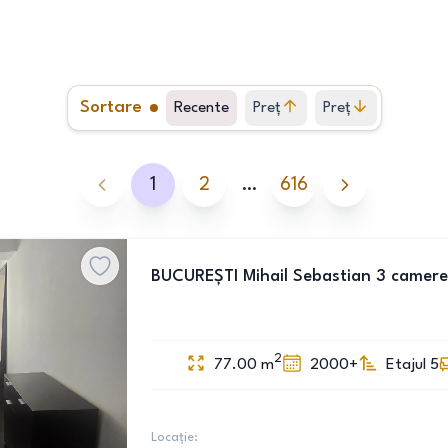
Sortare
Recente
Preț
Preț
crescător
descrescător
1
2
…
616
BUCUREȘTI Mihail Sebastian 3 camere
2
77.00
m
2000+
Etajul 5
Locație: