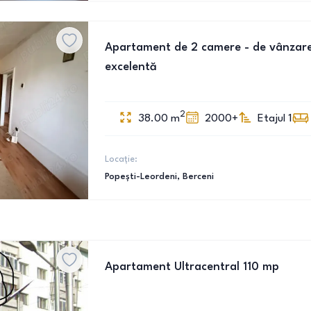
Apartament de 2 camere - de vânzare 
excelentă
2
38.00
m
2000+
Etajul 1
Locație:
Popești-Leordeni
, Berceni
Apartament Ultracentral 110 mp