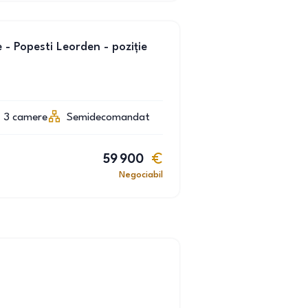
- Popesti Leorden - poziție
3
camere
Semidecomandat
59 900
Negociabil