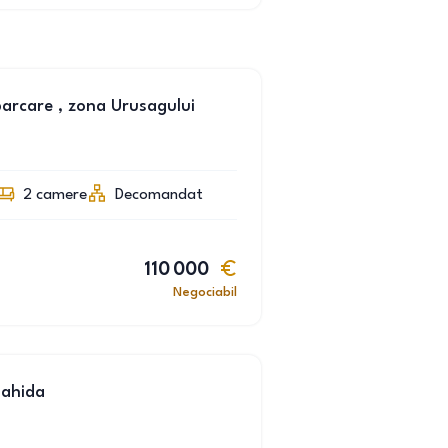
arcare , zona Urusagului
2
camere
Decomandat
110 000
Negociabil
pahida