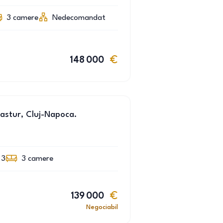
3
camere
Nedecomandat
148 000
astur, Cluj-Napoca.
 3
3
camere
139 000
Negociabil