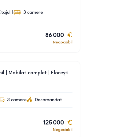
Etajul 1
3
camere
86 000
Negociabil
| Mobilat complet | Florești
3
camere
Decomandat
125 000
Negociabil