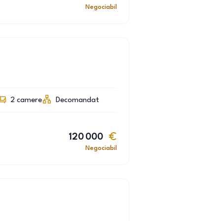
Negociabil
2
camere
Decomandat
120 000
Negociabil