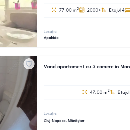
2
77.00
m
2000+
Etajul 4
Locație:
Apahida
Vand apartament cu 3 camere in Man
2
47.00
m
Etajul
Locație:
Cluj-Napoca
, Mănăștur