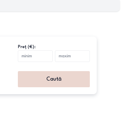
Preț (€):
Caută