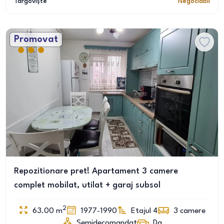
Târgoviște
Negociabil
Promovat
Repozitionare pret! Apartament 3 camere
complet mobilat, utilat + garaj subsol
2
63.00
m
1977-1990
Etajul 4
3
camere
Semidecomandat
Da