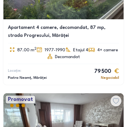
Apartament 4 camere, decomandat, 87 mp,
strada Progresului, Mărăței
2
87.00
m
1977-1990
Etajul 4
4+
camere
Decomandat
Locație:
79 500
Piatra Neamț
, Mărăței
Negociabil
Promovat