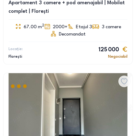
Apartament 3 camere + pod amenajabil | Mobilat
complet | Florești
2
67.00
m
2000+
Etajul 3
3
camere
Decomandat
Locație:
125 000
Florești
Negociabil