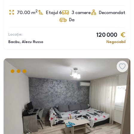
2
70.00
m
Etajul 6
3
camere
Decomandat
Da
Locație:
120 000
Bacău
, Alecu Russo
Negociabil