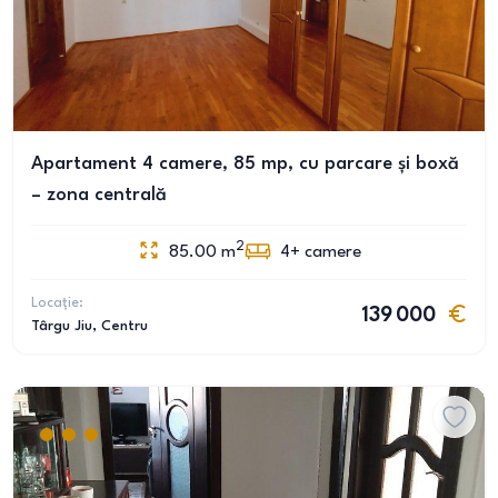
Apartament 4 camere, 85 mp, cu parcare și boxă
– zona centrală
2
85.00
m
4+
camere
Locație:
139 000
Târgu Jiu
, Centru