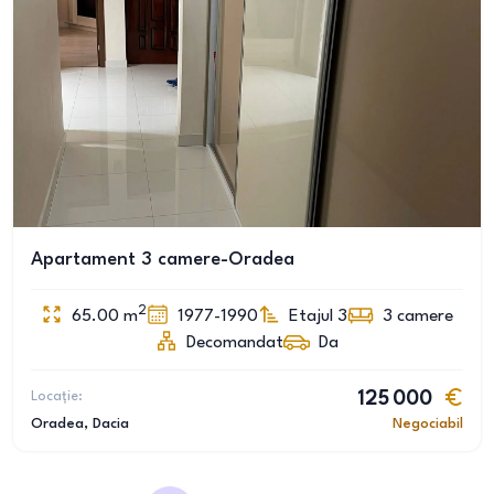
Apartament 3 camere-Oradea
2
65.00
m
1977-1990
Etajul 3
3
camere
Decomandat
Da
Locație:
125 000
Oradea
, Dacia
Negociabil