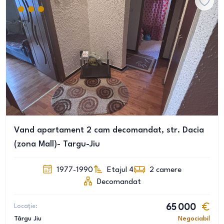
Vand apartament 2 cam decomandat, str. Dacia
(zona Mall)- Targu-Jiu
1977-1990
Etajul 4
2
camere
Decomandat
Locație:
65 000
Târgu Jiu
Negociabil