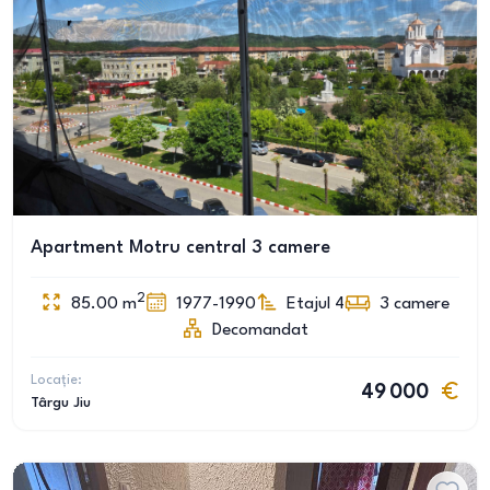
Apartment Motru central 3 camere
2
85.00
m
1977-1990
Etajul 4
3
camere
Decomandat
Locație:
49 000
Târgu Jiu