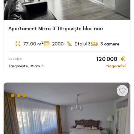
Apartament Micro 3 Târgoviște bloc nou
2
77.00
m
2000+
Etajul 3
3
camere
Locație:
120 000
Târgoviște
, Micro 3
Negociabil