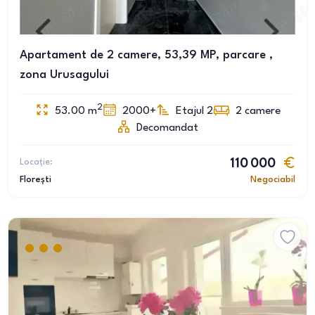
Apartament de 2 camere, 53,39 MP, parcare ,
zona Urusagului
2
53.00
m
2000+
Etajul 2
2
camere
Decomandat
Locație:
110 000
Florești
Negociabil