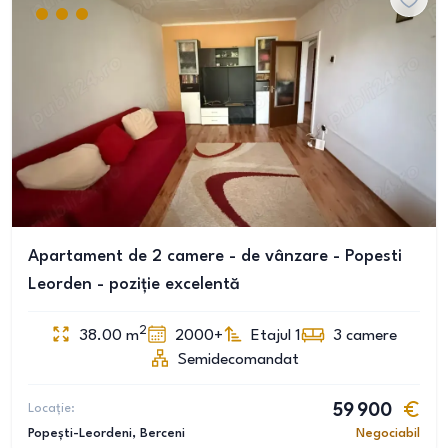
Apartament de 2 camere - de vânzare - Popesti
Leorden - poziție excelentă
2
38.00
m
2000+
Etajul 1
3
camere
Semidecomandat
Locație:
59 900
Popești-Leordeni
, Berceni
Negociabil