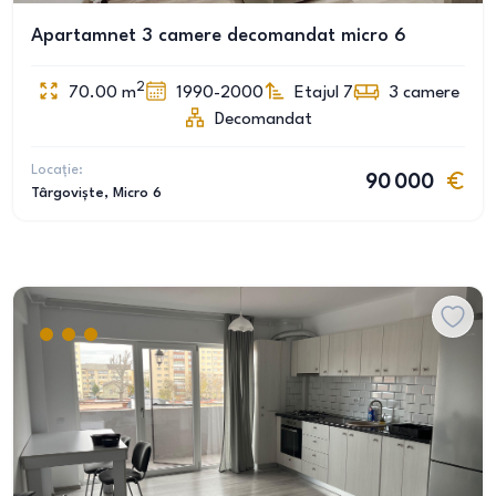
Apartamnet 3 camere decomandat micro 6
2
70.00
m
1990-2000
Etajul 7
3
camere
Decomandat
Locație:
90 000
Târgoviște
, Micro 6