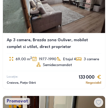
Ap 3 camere, Brazda zona Guliver, mobilat
complet si utilat, direct proprietar
2
69.00
m
1977-1990
Etajul 4
3
camere
Semidecomandat
Locație:
133 000
Craiova
, Piața Gării
Negociabil
Promovat