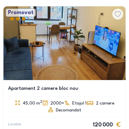
Promovat
Apartament 2 camere bloc nou
2
45.00
m
2000+
Etajul 1
2
camere
Decomandat
Locație:
120 000