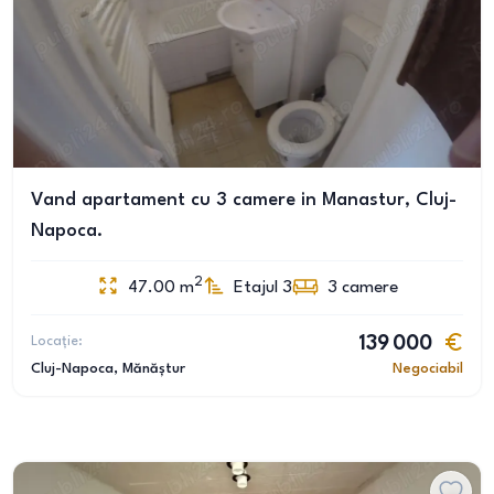
Vand apartament cu 3 camere in Manastur, Cluj-
Napoca.
2
47.00
m
Etajul 3
3
camere
Locație:
139 000
Cluj-Napoca
, Mănăștur
Negociabil