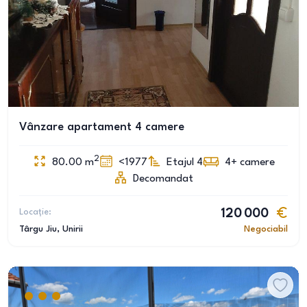
Vânzare apartament 4 camere
2
80.00
m
<1977
Etajul 4
4+
camere
Decomandat
Locație:
120 000
Târgu Jiu
, Unirii
Negociabil