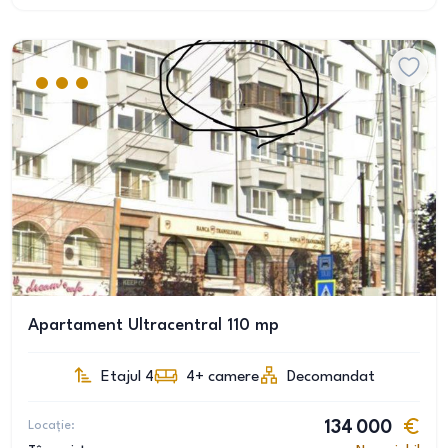
Apartament Ultracentral 110 mp
Etajul 4
4+
camere
Decomandat
Locație:
134 000