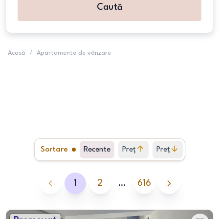
Caută
Acasă
/
Apartamente de vânzare
Sortare
Recente
Preț
Preț
crescător
descrescător
1
2
…
616