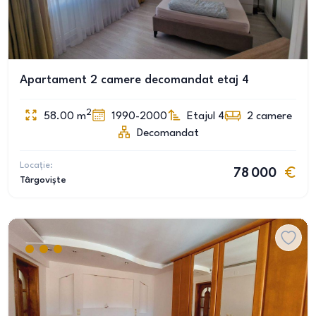
Apartament 2 camere decomandat etaj 4
2
58.00
m
1990-2000
Etajul 4
2
camere
Decomandat
Locație:
78 000
Târgoviște