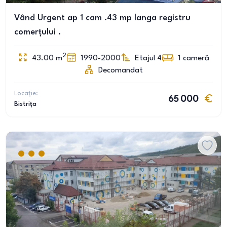
Vând Urgent ap 1 cam .43 mp langa registru
comerțului .
2
43.00
m
1990-2000
Etajul 4
1
cameră
Decomandat
Locație:
65 000
Bistrița