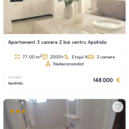
Apartament 3 camere 2 bai centru Apahida
2
77.00
m
2000+
Etajul 4
3
camere
Nedecomandat
Locație:
148 000
Apahida