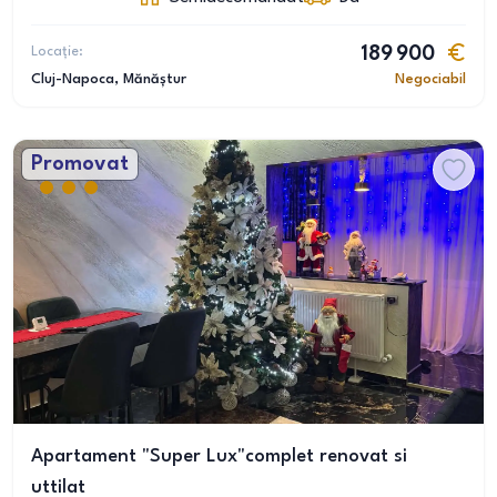
Locație:
189 900
Cluj-Napoca
, Mănăștur
Negociabil
Promovat
Apartament "Super Lux"complet renovat si
uttilat