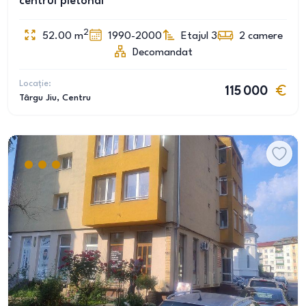
centrul pietonal
2
52.00
m
1990-2000
Etajul 3
2
camere
Decomandat
Locație:
115 000
Târgu Jiu
, Centru