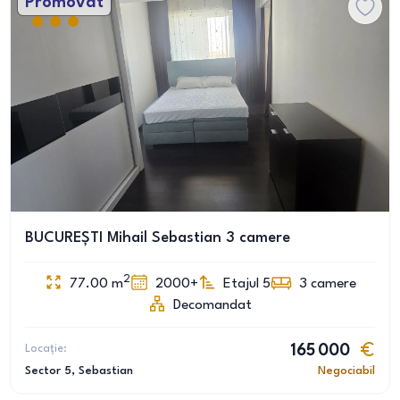
Promovat
BUCUREȘTI Mihail Sebastian 3 camere
2
77.00
m
2000+
Etajul 5
3
camere
Decomandat
Locație:
165 000
Sector 5
, Sebastian
Negociabil