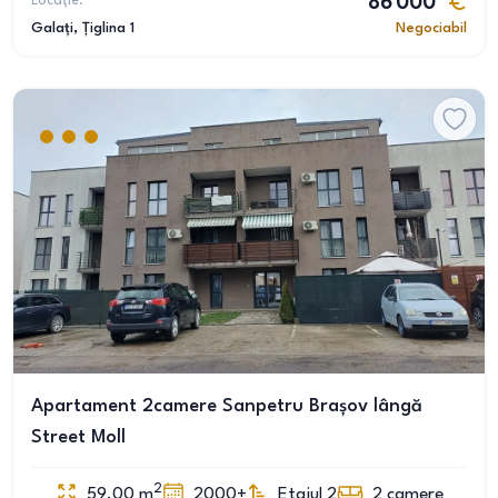
Locație:
86 000
Galați
, Țiglina 1
Negociabil
Apartament 2camere Sanpetru Brașov lângă
Street Moll
2
59.00
m
2000+
Etajul 2
2
camere