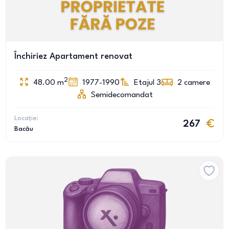
Închiriez Apartament renovat
2
48.00
m
1977-1990
Etajul 3
2
camere
Semidecomandat
Locație:
267
Bacău