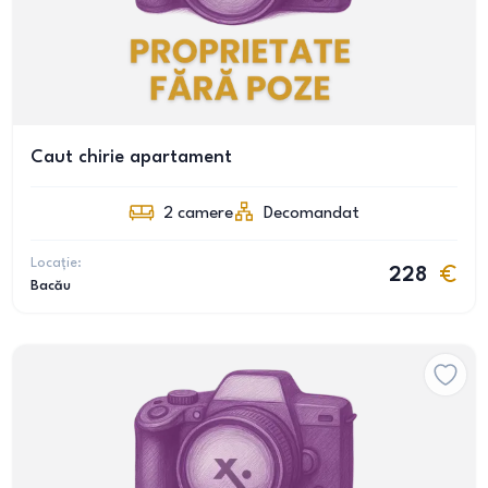
Caut chirie apartament
2
camere
Decomandat
Locație:
228
Bacău