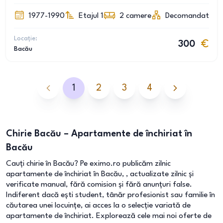
1977-1990
Etajul 1
2
camere
Decomandat
Locație:
300
Bacău
1
2
3
4
Chirie Bacău – Apartamente de închiriat în
Bacău
Cauți chirie în Bacău? Pe eximo.ro publicăm zilnic
apartamente de închiriat în Bacău, , actualizate zilnic și
verificate manual, fără comision și fără anunțuri false.
Indiferent dacă ești student, tânăr profesionist sau familie în
căutarea unei locuințe, ai acces la o selecție variată de
apartamente de închiriat. Explorează cele mai noi oferte de