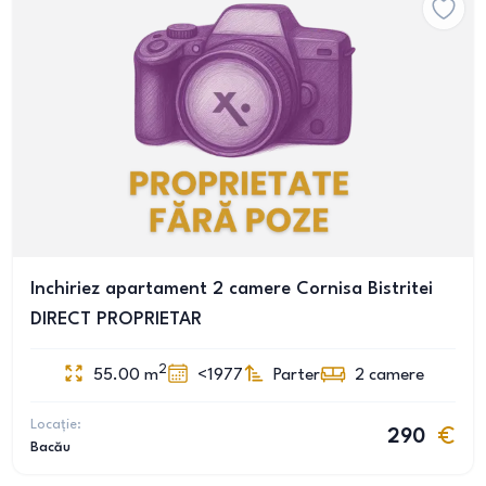
Inchiriez apartament 2 camere Cornisa Bistritei
DIRECT PROPRIETAR
2
55.00
m
<1977
Parter
2
camere
Locație:
290
Bacău