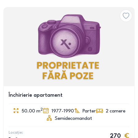
Închirierie apartament
2
50.00
m
1977-1990
Parter
2
camere
Semidecomandat
Locație:
270