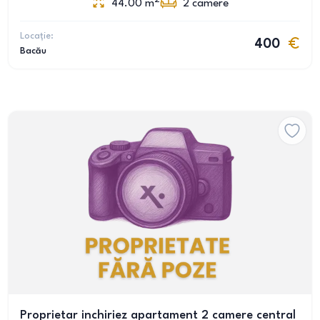
44.00
m
2
camere
Locație:
400
Bacău
Proprietar inchiriez apartament 2 camere central