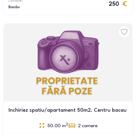
Locație:
250
Bacău
Inchiriez spatiu/apartament 50m2. Centru bacau
2
50.00
m
2
camere