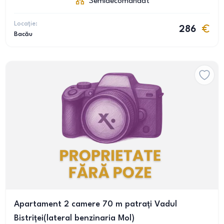
Semidecomandat
Locație:
286
Bacău
Apartament 2 camere 70 m patrați Vadul
Bistriței(lateral benzinaria Mol)