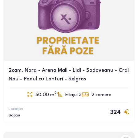
2cam. Nord - Arena Mall - Lidl - Sadoveanu - Crai
Nou - Podul cu Lanturi - Selgros
2
50.00
m
Etajul 3
2
camere
Locație:
324
Bacău