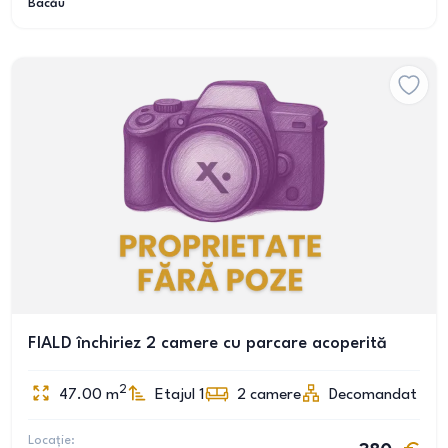
Bacău
FIALD închiriez 2 camere cu parcare acoperită
2
47.00
m
Etajul 1
2
camere
Decomandat
Locație: