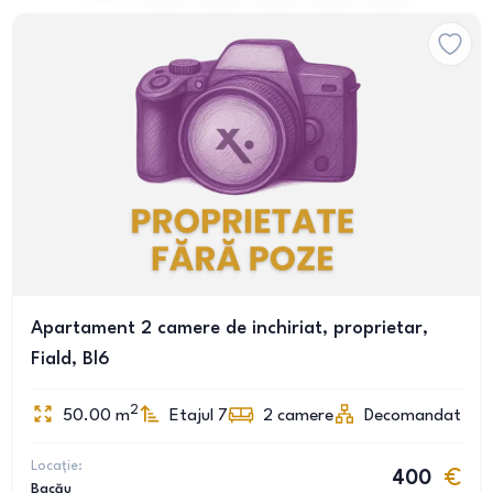
Apartament 2 camere de inchiriat, proprietar,
Fiald, Bl6
2
50.00
m
Etajul 7
2
camere
Decomandat
Locație:
400
Bacău