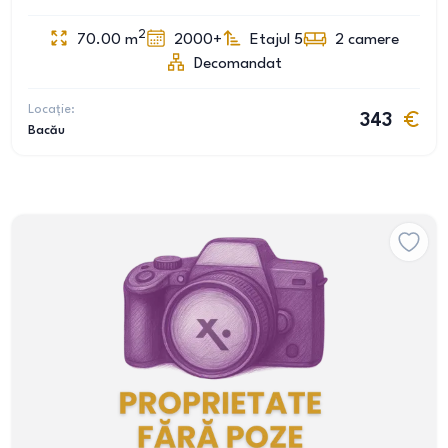
2
70.00
m
2000+
Etajul 5
2
camere
Decomandat
Locație:
343
Bacău