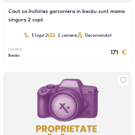
Caut sa închiriez garsoniera in bacău sunt mama
singura 2 copii
Etajul 2
2
camere
Decomandat
Locație:
171
Bacău