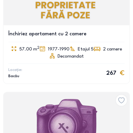
Închiriez apartament cu 2 camere
2
57.00
m
1977-1990
Etajul 5
2
camere
Decomandat
Locație:
267
Bacău