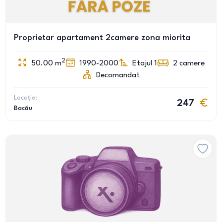
Proprietar apartament 2camere zona miorita
2
50.00
m
1990-2000
Etajul 1
2
camere
Decomandat
Locație:
247
Bacău