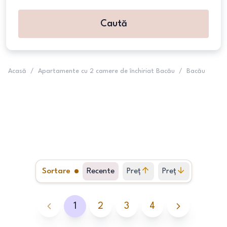
Caută
Acasă
/
Apartamente cu 2 camere de închiriat Bacău
/
Bacău
Sortare
Recente
Preț
Preț
crescător
descrescător
1
2
3
4