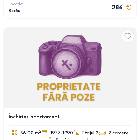
Locație:
286
Bacău
Închiriez apartament
2
56.00
m
1977-1990
Etajul 2
2
camere