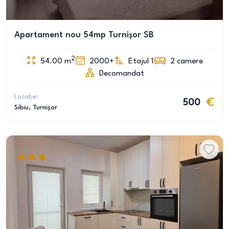
Apartament nou 54mp Turnișor SB
2
54.00
m
2000+
Etajul 1
2
camere
Decomandat
Locație:
500
Sibiu
, Turnișor