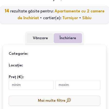
14
rezultate găsite pentru:
Apartamente cu 2 camere
de închiriat
•
cartier(e)
:
Turnișor
•
Sibiu
Vânzare
Închiriere
Categorie:
Locație:
Preț (€):
Mai multe filtre