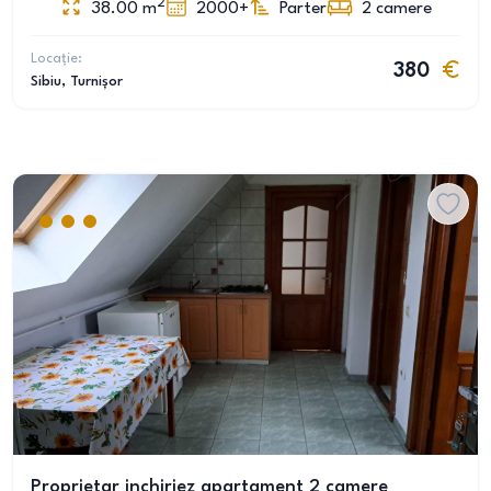
2
38.00
m
2000+
Parter
2
camere
Locație:
380
Sibiu
, Turnișor
Proprietar inchiriez apartament 2 camere