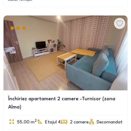
Închiriez apartament 2 camere -Turnisor (zona
Alma)
2
55.00
m
Etajul 4
2
camere
Decomandat