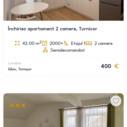
Închiriez apartament 2 camere, Turnisor
2
42.00
m
2000+
Etajul 1
2
camere
Semidecomandat
Locație:
400
Sibiu
, Turnișor