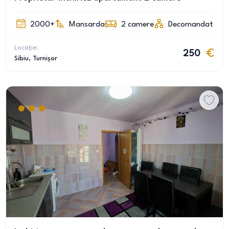
2000+
Mansarda
2
camere
Decomandat
Locație:
250
Sibiu
, Turnișor