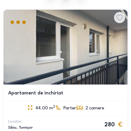
Apartament de inchiriat
2
44.00
m
Parter
2
camere
Locație:
280
Sibiu
, Turnișor