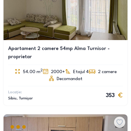
Apartament 2 camere 54mp Alma Turnisor -
proprietar
2
54.00
m
2000+
Etajul 4
2
camere
Decomandat
Locație:
353
Sibiu
, Turnișor