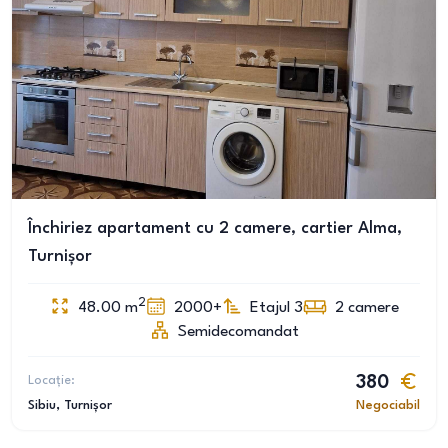
Închiriez apartament cu 2 camere, cartier Alma,
Turnișor
2
48.00
m
2000+
Etajul 3
2
camere
Semidecomandat
Locație:
380
Sibiu
, Turnișor
Negociabil