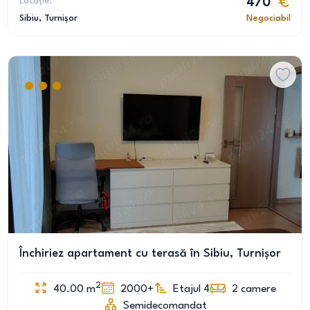
Locație:
470
Sibiu
, Turnișor
Negociabil
Închiriez apartament cu terasă în Sibiu, Turnișor
2
40.00
m
2000+
Etajul 4
2
camere
Semidecomandat