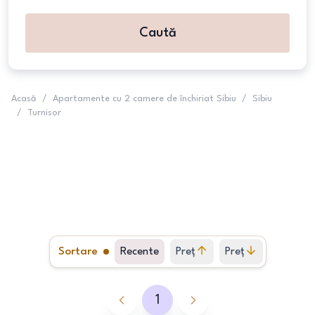
Caută
Acasă
/
Apartamente cu 2 camere de închiriat Sibiu
/
Sibiu
/
Turnisor
Sortare
Recente
Preț
Preț
crescător
descrescător
1