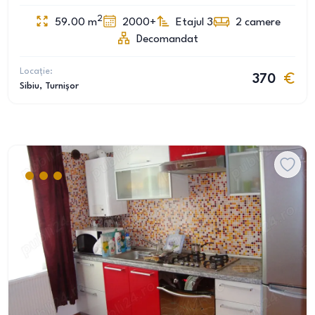
2
59.00
m
2000+
Etajul 3
2
camere
Decomandat
Locație:
370
Sibiu
, Turnișor