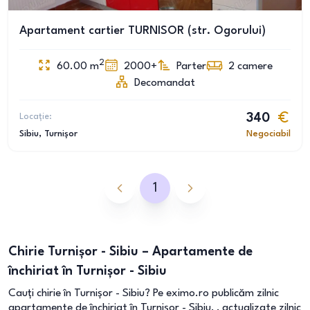
Apartament cartier TURNISOR (str. Ogorului)
2
60.00
m
2000+
Parter
2
camere
Decomandat
Locație:
340
Sibiu
, Turnișor
Negociabil
1
Chirie Turnișor - Sibiu – Apartamente de
închiriat în Turnișor - Sibiu
Cauți chirie în Turnișor - Sibiu? Pe eximo.ro publicăm zilnic
apartamente de închiriat în Turnișor - Sibiu, , actualizate zilnic