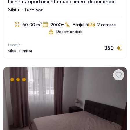
Inchiriez apartament doua camere decomandat
Sibiu - Turnisor
2
50.00
m
2000+
Etajul 5
2
camere
Decomandat
Locație:
350
Sibiu
, Turnișor