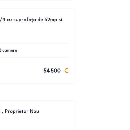
/4 cu suprafața de 52mp si
2
camere
54 500
, Proprietar Nou