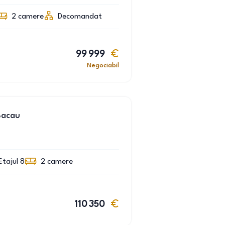
2
camere
Decomandat
99 999
Negociabil
Bacau
Etajul 8
2
camere
110 350