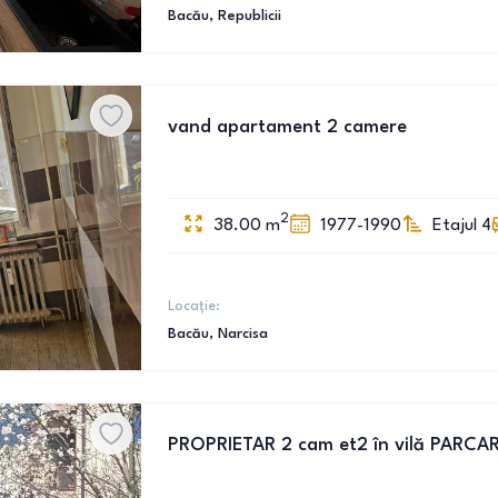
Bacău
, Republicii
vand apartament 2 camere
2
38.00
m
1977-1990
Etajul 4
Locație:
Bacău
, Narcisa
PROPRIETAR 2 cam et2 în vilă PARCAR