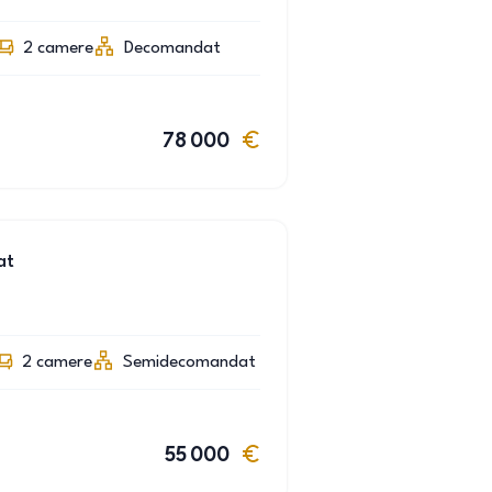
2
camere
Decomandat
78 000
at
2
camere
Semidecomandat
55 000