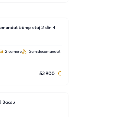
comandat 56mp etaj 3 din 4
2
camere
Semidecomandat
53 900
d Bacău