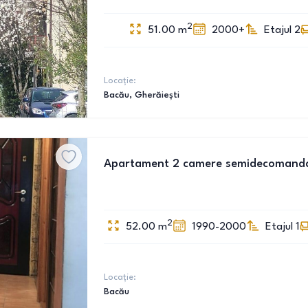
2
51.00
m
2000+
Etajul 2
Locație:
Bacău
, Gherăiești
Apartament 2 camere semidecomand
2
52.00
m
1990-2000
Etajul 1
Locație:
Bacău