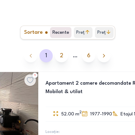
Sortare
Recente
Preț
Preț
crescător
descrescător
1
2
…
6
1
Apartament 2 camere decomandate Repu
Mobilat & utilat
2
52.00
m
1977-1990
Etajul 
Locație: