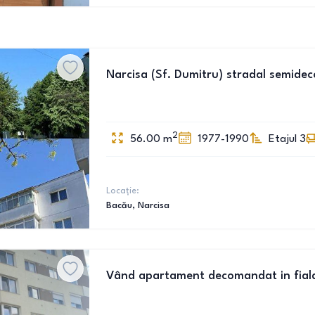
Narcisa (Sf. Dumitru) stradal semide
2
56.00
m
1977-1990
Etajul 3
Locație:
Bacău
, Narcisa
Vând apartament decomandat in fial