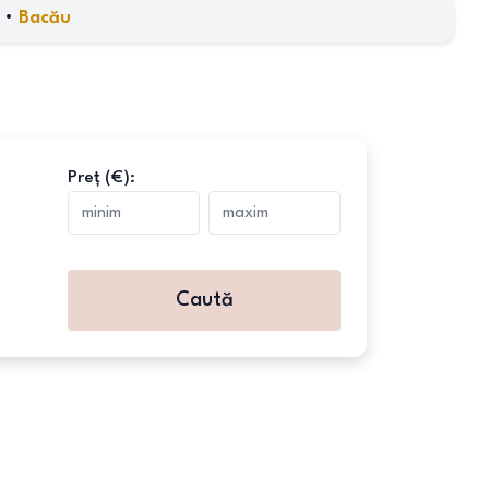
•
Bacău
Preț (€):
Caută