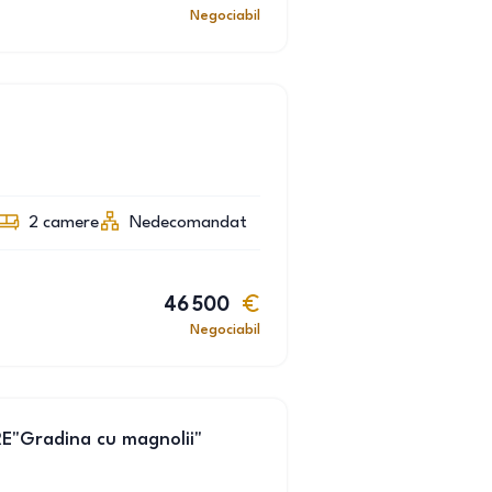
Negociabil
2
camere
Nedecomandat
46 500
Negociabil
E"Gradina cu magnolii"