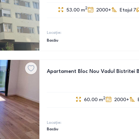
2
53.00
m
2000+
Etajul 7
Locație:
Bacău
Apartament Bloc Nou Vadul Bistritei 
2
60.00
m
2000+
Locație:
Bacău