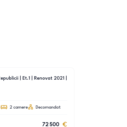
blicii | Et.1 | Renovat 2021 |
1
2
camere
Decomandat
72 500