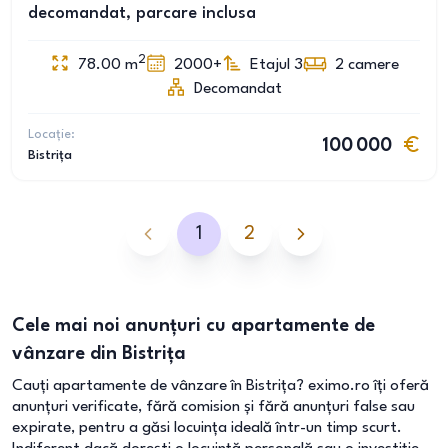
decomandat, parcare inclusa
2
78.00
m
2000+
Etajul 3
2
camere
Decomandat
Locație:
100 000
Bistrița
1
2
Cele mai noi anunțuri cu apartamente de
vânzare din Bistrița
Cauți apartamente de vânzare în Bistrița? eximo.ro îți oferă
anunțuri verificate, fără comision și fără anunțuri false sau
expirate, pentru a găsi locuința ideală într-un timp scurt.