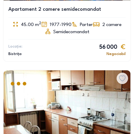
Apartament 2 camere semidecomandat
2
45.00
m
1977-1990
Parter
2
camere
Semidecomandat
Locație:
56 000
Bistrița
Negociabil