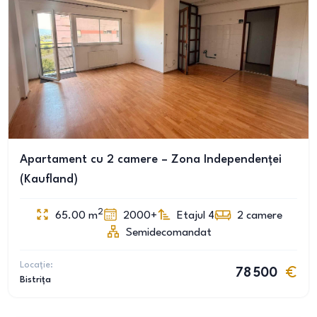
Apartament cu 2 camere – Zona Independenței
(Kaufland)
2
65.00
m
2000+
Etajul 4
2
camere
Semidecomandat
Locație:
78 500
Bistrița