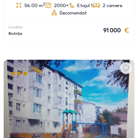
2
56.00
m
2000+
Etajul 1
2
camere
Decomandat
Locație:
91 000
Bistrița