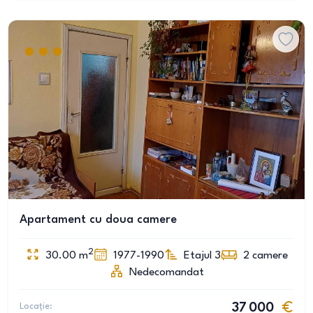
Apartament cu doua camere
2
30.00
m
1977-1990
Etajul 3
2
camere
Nedecomandat
Locație:
37 000