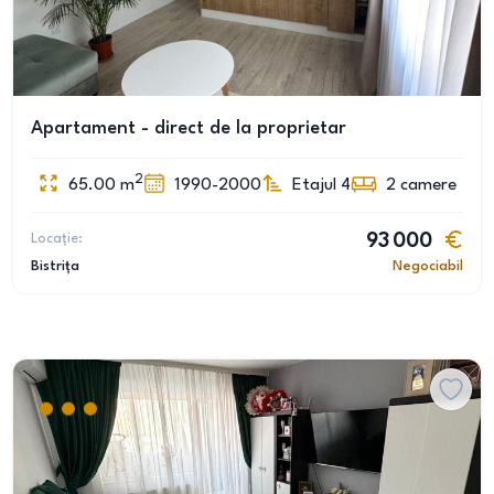
Apartament - direct de la proprietar
2
65.00
m
1990-2000
Etajul 4
2
camere
Locație:
93 000
Bistrița
Negociabil