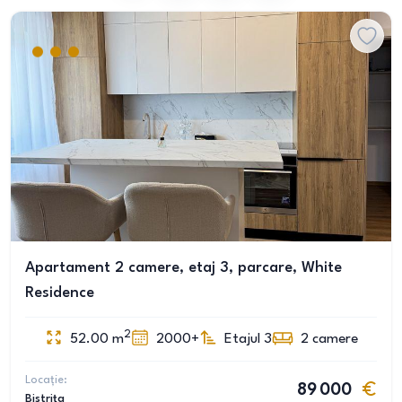
Apartament 2 camere, etaj 3, parcare, White
Residence
2
52.00
m
2000+
Etajul 3
2
camere
Locație:
89 000
Bistrița