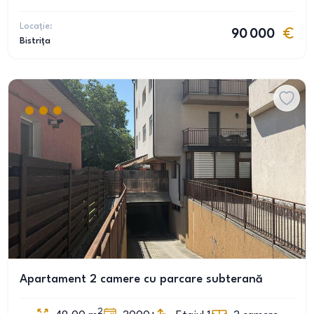
Locație:
90 000
Bistrița
Apartament 2 camere cu parcare subterană
2