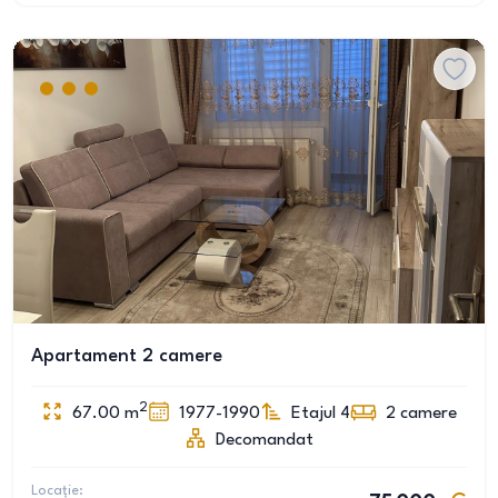
Apartament 2 camere
2
67.00
m
1977-1990
Etajul 4
2
camere
Decomandat
Locație: