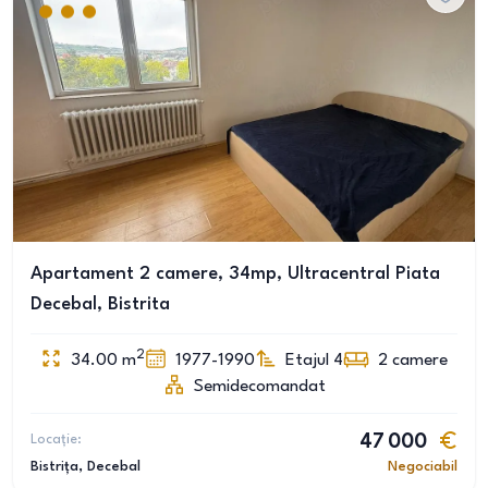
Apartament 2 camere, 34mp, Ultracentral Piata
Decebal, Bistrita
2
34.00
m
1977-1990
Etajul 4
2
camere
Semidecomandat
Locație:
47 000
Bistrița
, Decebal
Negociabil