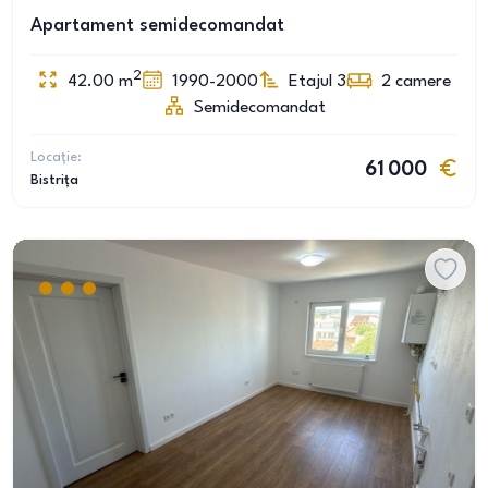
Apartament semidecomandat
2
42.00
m
1990-2000
Etajul 3
2
camere
Semidecomandat
Locație:
61 000
Bistrița