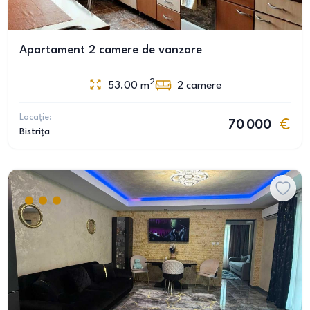
Apartament 2 camere de vanzare
2
53.00
m
2
camere
Locație:
70 000
Bistrița