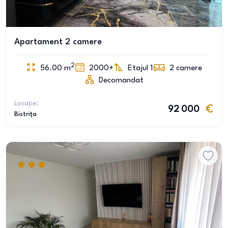
Apartament 2 camere
2
56.00
m
2000+
Etajul 1
2
camere
Decomandat
Locație:
92 000
Bistrița