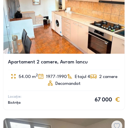
Apartament 2 camere, Avram Iancu
2
54.00
m
1977-1990
Etajul 4
2
camere
Decomandat
Locație:
67 000
Bistrița