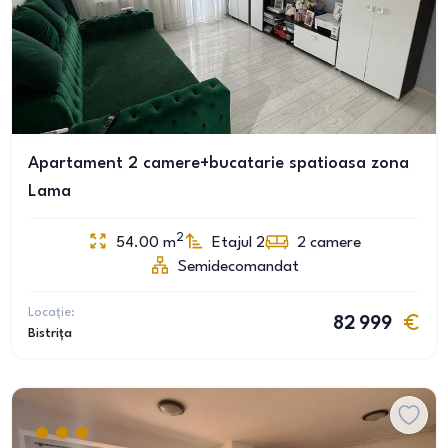
Apartament 2 camere+bucatarie spatioasa zona
Lama
2
54.00
m
Etajul 2
2
camere
Semidecomandat
Locație:
82 999
Bistrița