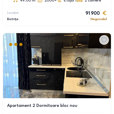
49.00
m
2000+
Etajul 1
2
camere
Locație:
91 900
Bistrița
Negociabil
Apartament 2 Dormitoare bloc nou