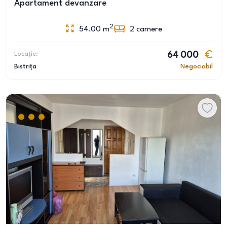
Apartament devanzare
2
54.00
m
2
camere
Locație:
64 000
Bistrița
Negociabil