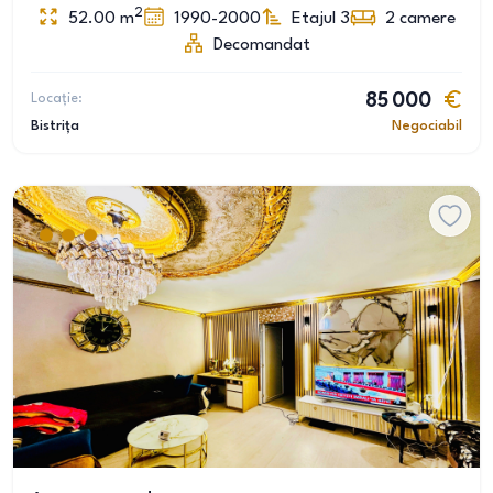
2
52.00
m
1990-2000
Etajul 3
2
camere
Decomandat
Locație:
85 000
Bistrița
Negociabil