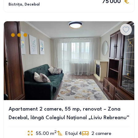
75 000
Bistrița
, Decebal
Apartament 2 camere, 55 mp, renovat – Zona
Decebal, lângă Colegiul Național „Liviu Rebreanu”
2
55.00
m
Etajul 4
2
camere