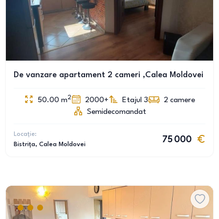
De vanzare apartament 2 cameri ,Calea Moldovei
2
50.00
m
2000+
Etajul 3
2
camere
Semidecomandat
Locație:
75 000
Bistrița
, Calea Moldovei