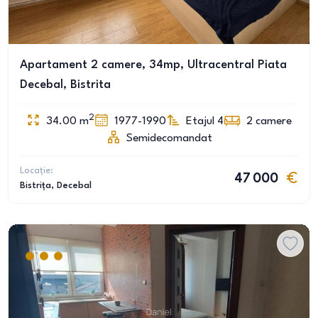
Apartament 2 camere, 34mp, Ultracentral Piata
Decebal, Bistrita
2
34.00
m
1977-1990
Etajul 4
2
camere
Semidecomandat
Locație:
47 000
Bistrița
, Decebal