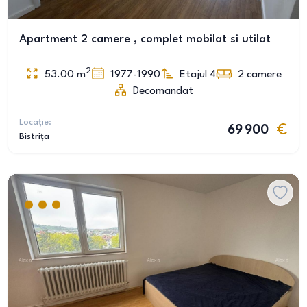
Apartment 2 camere , complet mobilat si utilat
2
53.00
m
1977-1990
Etajul 4
2
camere
Decomandat
Locație:
69 900
Bistrița