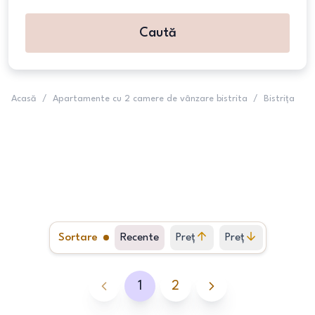
Caută
Acasă
/
Apartamente cu 2 camere de vânzare bistrita
/
Bistrița
Sortare
Recente
Preț
Preț
crescător
descrescător
1
2