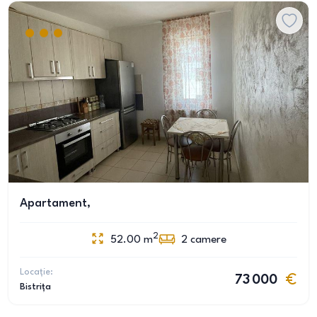
Apartament,
2
52.00
m
2
camere
Locație:
73 000
Bistrița