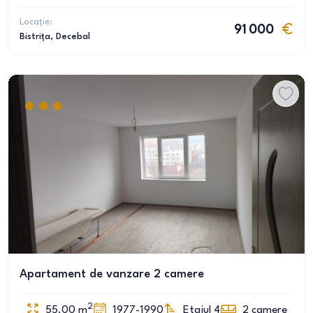
Locație:
91 000
Bistrița
, Decebal
Apartament de vanzare 2 camere
2
55.00
m
1977-1990
Etajul 4
2
camere