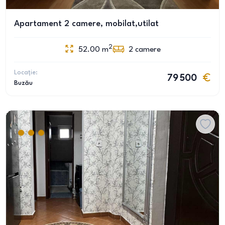
Apartament 2 camere, mobilat,utilat
2
52.00
m
2
camere
Locație:
79 500
Buzău