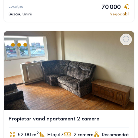
Locație:
70 000
Buzău
, Unirii
Negociabil
Propietar vand apartament 2 camere
2
52.00
m
Etajul 7
2
camere
Decomandat