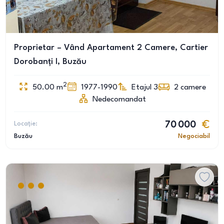
Proprietar – Vând Apartament 2 Camere, Cartier
Dorobanți I, Buzău
2
50.00
m
1977-1990
Etajul 3
2
camere
Nedecomandat
Locație:
70 000
Buzău
Negociabil