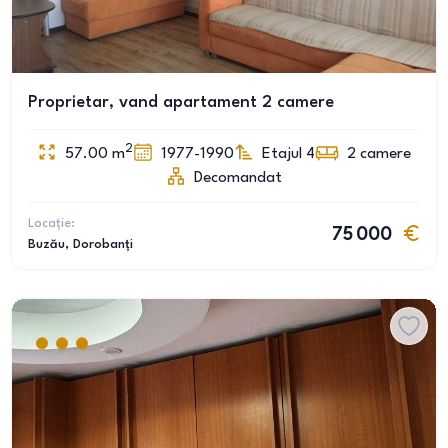
Proprietar, vand apartament 2 camere
2
57.00
m
1977-1990
Etajul 4
2
camere
Decomandat
Locație:
75 000
Buzău
, Dorobanți