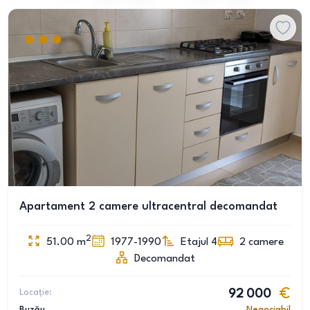
Apartament 2 camere ultracentral decomandat
2
51.00
m
1977-1990
Etajul 4
2
camere
Decomandat
Locație:
92 000
Buzău
Negociabil