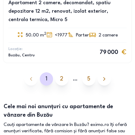
Apartament 2 camere, decomandat, spatiu
depozitare 12 m2, renovat, izolat exterior,
centrala termica, Micro 5
2
50.00
m
<1977
Parter
2
camere
Locație:
79 000
Buzău
, Centru
1
2
…
5
Cele mai noi anunțuri cu apartamente de
vânzare din Buzău
Cauți apartamente de vânzare în Buzău? eximo.ro îți oferă
anunțuri verificate, fără comision și fără anunțuri false sau