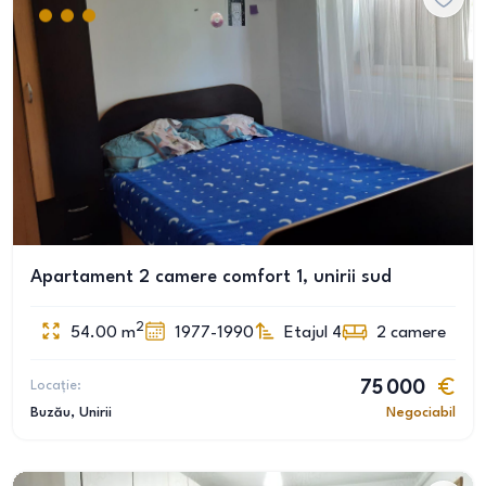
Apartament 2 camere comfort 1, unirii sud
2
54.00
m
1977-1990
Etajul 4
2
camere
Locație:
75 000
Buzău
, Unirii
Negociabil