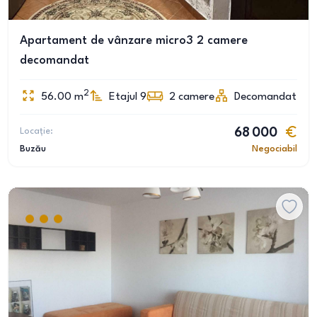
Apartament de vânzare micro3 2 camere
decomandat
2
56.00
m
Etajul 9
2
camere
Decomandat
Locație:
68 000
Buzău
Negociabil