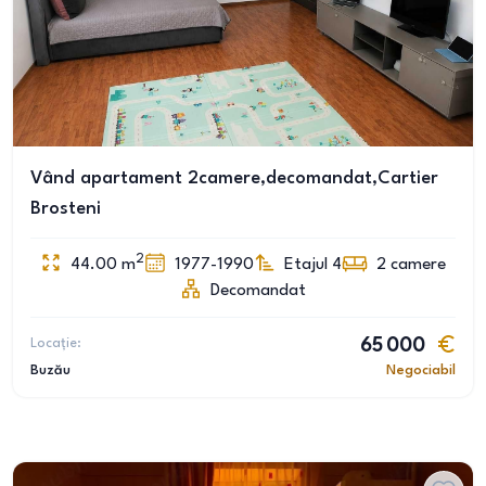
Vând apartament 2camere,decomandat,Cartier
Brosteni
2
44.00
m
1977-1990
Etajul 4
2
camere
Decomandat
Locație:
65 000
Buzău
Negociabil