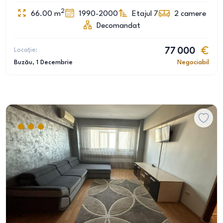
2
66.00
m
1990-2000
Etajul 7
2
camere
Decomandat
Locație:
77 000
Buzău
, 1 Decembrie
Negociabil