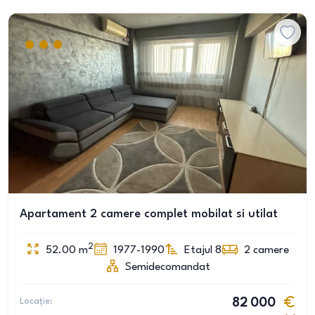
Apartament 2 camere complet mobilat si utilat
2
52.00
m
1977-1990
Etajul 8
2
camere
Semidecomandat
Locație:
82 000