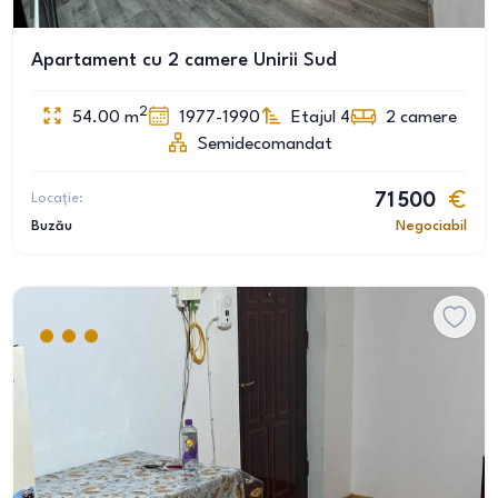
Apartament cu 2 camere Unirii Sud
2
54.00
m
1977-1990
Etajul 4
2
camere
Semidecomandat
Locație:
71 500
Buzău
Negociabil