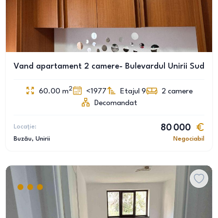
Vand apartament 2 camere- Bulevardul Unirii Sud
2
60.00
m
<1977
Etajul 9
2
camere
Decomandat
Locație:
80 000
Buzău
, Unirii
Negociabil