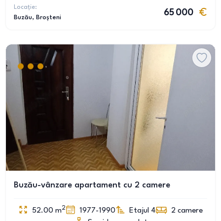
Locație:
65 000
Buzău
, Broșteni
Buzău-vânzare apartament cu 2 camere
2
52.00
m
1977-1990
Etajul 4
2
camere