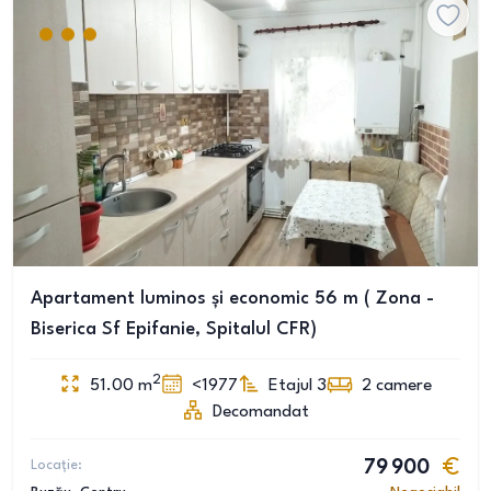
Apartament luminos și economic 56 m ( Zona -
Biserica Sf Epifanie, Spitalul CFR)
2
51.00
m
<1977
Etajul 3
2
camere
Decomandat
Locație:
79 900