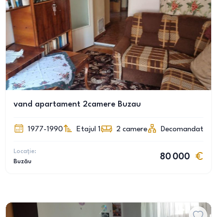
vand apartament 2camere Buzau
1977-1990
Etajul 1
2
camere
Decomandat
Locație:
80 000
Buzău