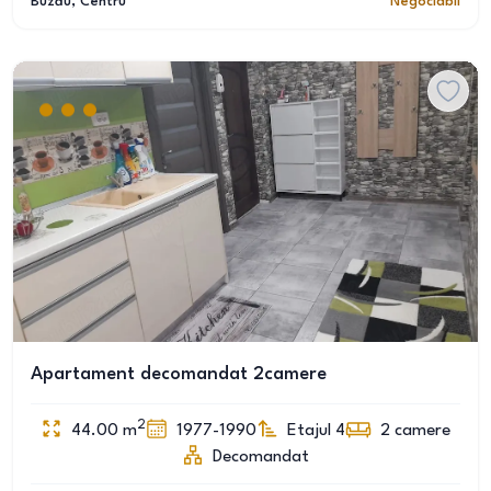
Buzău
, Centru
Negociabil
Apartament decomandat 2camere
2
44.00
m
1977-1990
Etajul 4
2
camere
Decomandat