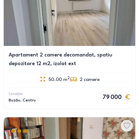
Apartament 2 camere decomandat, spatiu
depozitare 12 m2, izolat ext
2
50.00
m
2
camere
Locație:
79 000
Buzău
, Centru