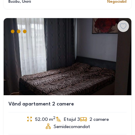
Buzău
, Unirii
Negociabil
Vând apartament 2 camere
2
52.00
m
Etajul 3
2
camere
Semidecomandat