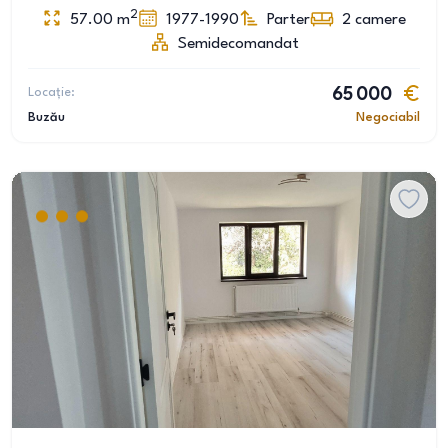
2
57.00
m
1977-1990
Parter
2
camere
Semidecomandat
Locație:
65 000
Buzău
Negociabil