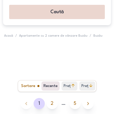
Caută
Acasă
/
Apartamente cu 2 camere de vânzare Buzău
/
Buzău
Sortare
Recente
Preț
Preț
crescător
descrescător
1
2
…
5