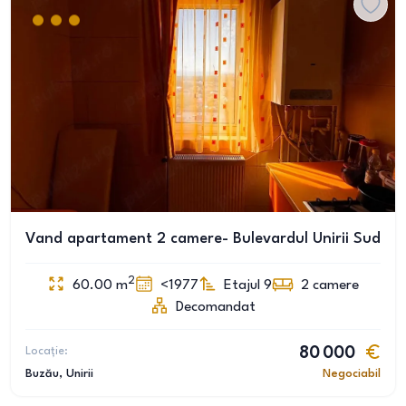
Vand apartament 2 camere- Bulevardul Unirii Sud
2
60.00
m
<1977
Etajul 9
2
camere
Decomandat
Locație:
80 000
Buzău
, Unirii
Negociabil