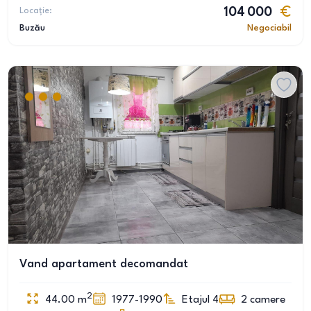
Locație:
104 000
Buzău
Negociabil
Vand apartament decomandat
2
44.00
m
1977-1990
Etajul 4
2
camere