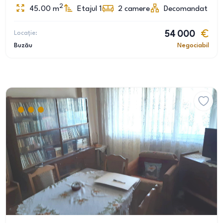
2
45.00
m
Etajul 1
2
camere
Decomandat
Locație:
54 000
Buzău
Negociabil