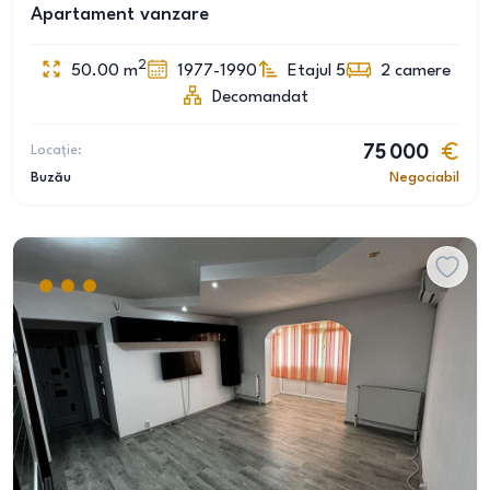
Apartament vanzare
2
50.00
m
1977-1990
Etajul 5
2
camere
Decomandat
Locație:
75 000
Buzău
Negociabil