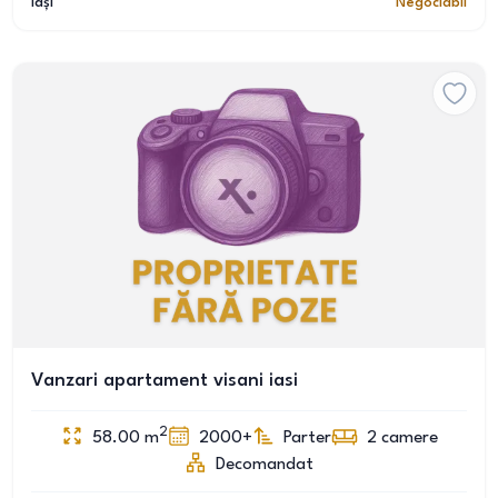
Iași
Negociabil
Vanzari apartament visani iasi
2
58.00
m
2000+
Parter
2
camere
Decomandat