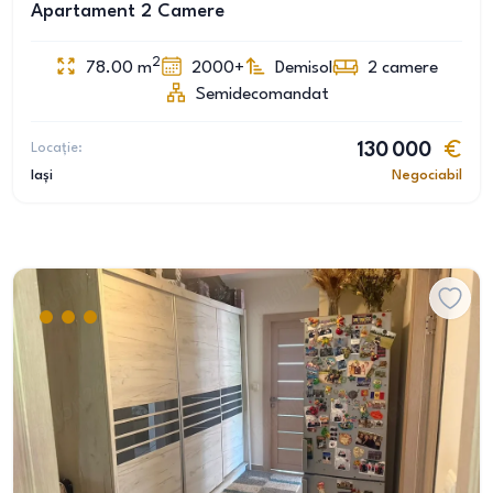
Apartament 2 Camere
2
78.00
m
2000+
Demisol
2
camere
Semidecomandat
Locație:
130 000
Iași
Negociabil