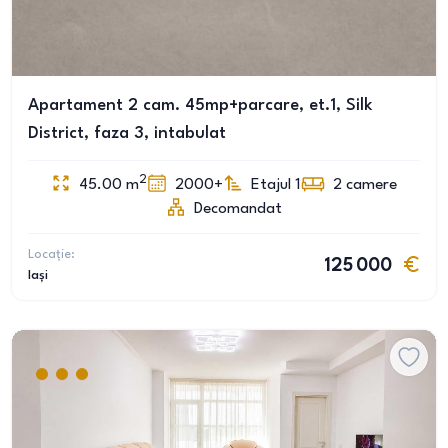
Apartament 2 cam. 45mp+parcare, et.1, Silk
District, faza 3, intabulat
2
45.00
m
2000+
Etajul 1
2
camere
Decomandat
Locație:
125 000
Iași