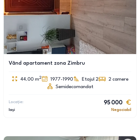
Vând apartament zona Zimbru
2
44.00
m
1977-1990
Etajul 2
2
camere
Semidecomandat
Locație:
95 000
Iași
Negociabil