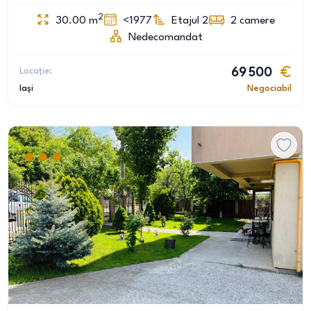
2
30.00
m
<1977
Etajul 2
2
camere
Nedecomandat
Locație:
69 500
Iași
Negociabil