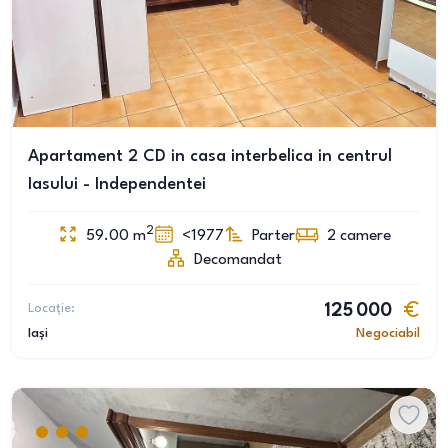
Apartament 2 CD in casa interbelica in centrul
Iasului - Independentei
2
59.00
m
<1977
Parter
2
camere
Decomandat
Locație:
125 000
Iași
Negociabil