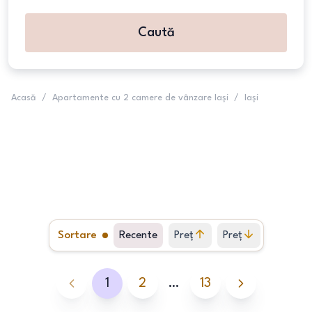
Caută
Acasă
/
Apartamente cu 2 camere de vânzare Iași
/
Iași
Sortare
Recente
Preț
Preț
crescător
descrescător
1
2
…
13