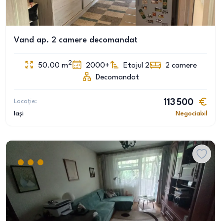
Vand ap. 2 camere decomandat
2
50.00
m
2000+
Etajul 2
2
camere
Decomandat
Locație:
113 500
Iași
Negociabil