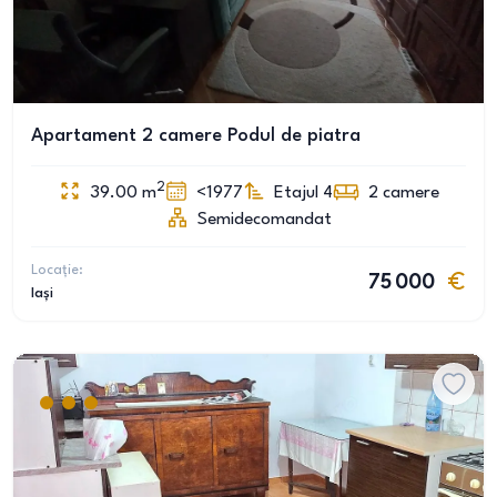
Apartament 2 camere Podul de piatra
2
39.00
m
<1977
Etajul 4
2
camere
Semidecomandat
Locație:
75 000
Iași