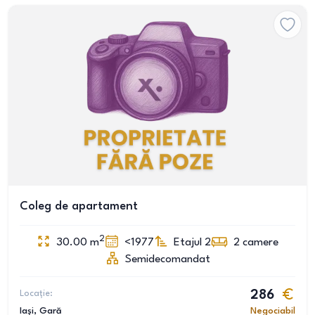
Coleg de apartament
2
30.00
m
<1977
Etajul 2
2
camere
Semidecomandat
Locație:
286
Iași
, Gară
Negociabil