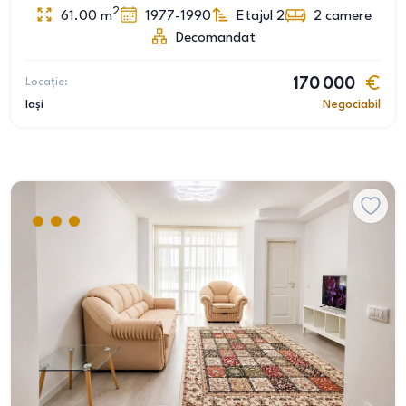
2
61.00
m
1977-1990
Etajul 2
2
camere
Decomandat
Locație:
170 000
Iași
Negociabil