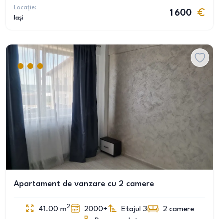
Locație:
1 600
Iași
Apartament de vanzare cu 2 camere
2
41.00
m
2000+
Etajul 3
2
camere