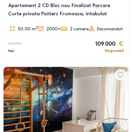
Apartament 2 CD Bloc nou Finalizat Parcare
Curte privata Poitiers Frumoasa, intabulat
2
50.00
m
2000+
2
camere
Decomandat
Locație:
109 000
Iași
Negociabil