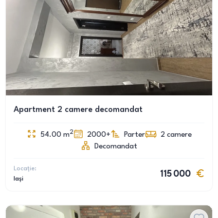
Apartment 2 camere decomandat
2
54.00
m
2000+
Parter
2
camere
Decomandat
Locație:
115 000
Iași