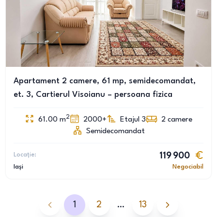
Apartament 2 camere, 61 mp, semidecomandat,
et. 3, Cartierul Visoianu – persoana fizica
2
61.00
m
2000+
Etajul 3
2
camere
Semidecomandat
Locație:
119 900
Iași
Negociabil
1
2
…
13