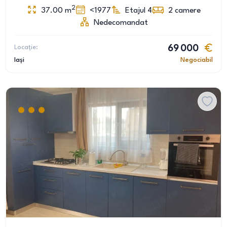
2
37.00
m
<1977
Etajul 4
2
camere
Nedecomandat
Locație:
69 000
Iași
Negociabil