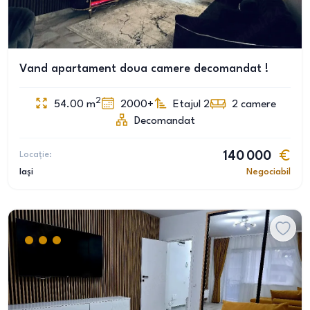
Vand apartament doua camere decomandat !
2
54.00
m
2000+
Etajul 2
2
camere
Decomandat
Locație:
140 000
Iași
Negociabil