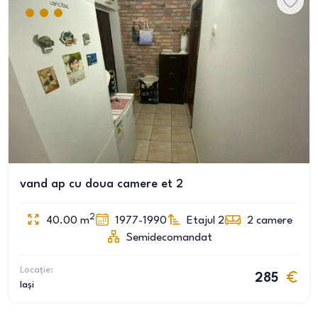
vand ap cu doua camere et 2
2
40.00
m
1977-1990
Etajul 2
2
camere
Semidecomandat
Locație:
285
Iași