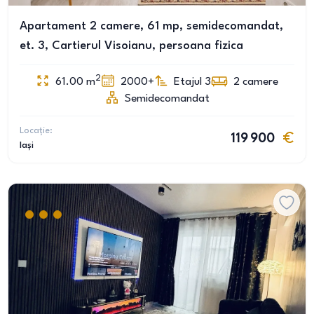
Apartament 2 camere, 61 mp, semidecomandat,
et. 3, Cartierul Visoianu, persoana fizica
2
61.00
m
2000+
Etajul 3
2
camere
Semidecomandat
Locație:
119 900
Iași