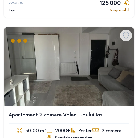
Locație:
125 000
Iași
Negociabil
Apartament 2 camere Valea lupului Iasi
2
50.00
m
2000+
Parter
2
camere