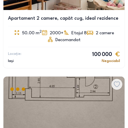
Apartament 2 camere, capăt cug, ideal rezidence
2
50.00
m
2000+
Etajul 8
2
camere
Decomandat
Locație:
100 000
Iași
Negociabil