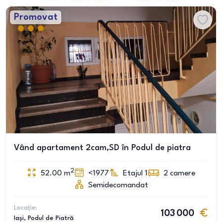
Promovat
Vând apartament 2cam,SD în Podul de piatra
2
52.00
m
<1977
Etajul 1
2
camere
Semidecomandat
Locație:
103 000
Iași
, Podul de Piatră