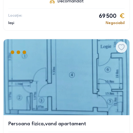
Decomandat
Locație:
69 500
Iași
Negociabil
Persoana fizica,vand apartament