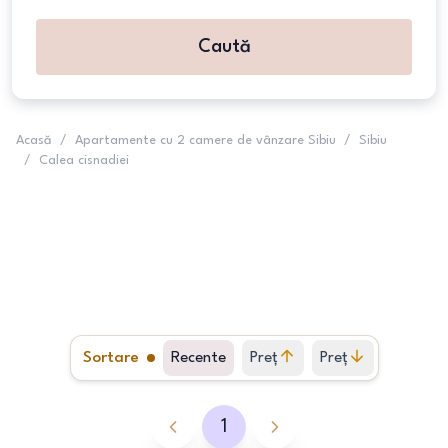
Caută
Acasă
/
Apartamente cu 2 camere de vânzare Sibiu
/
Sibiu
/
Calea cisnadiei
Sortare
Recente
Preț
Preț
crescător
descrescător
1