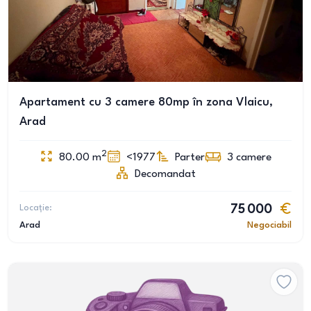
Apartament cu 3 camere 80mp în zona Vlaicu,
Arad
2
80.00
m
<1977
Parter
3
camere
Decomandat
Locație:
75 000
Arad
Negociabil