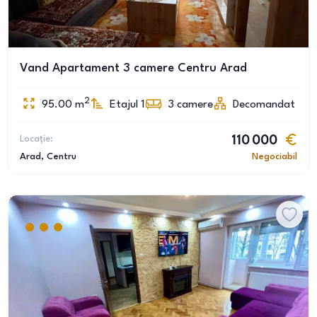
Vand Apartament 3 camere Centru Arad
2
95.00
m
Etajul 1
3
camere
Decomandat
Locație:
110 000
Arad
, Centru
Negociabil