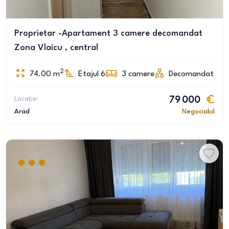
Proprietar -Apartament 3 camere decomandat
Zona Vlaicu , central
2
74.00
m
Etajul 6
3
camere
Decomandat
Locație:
79 000
Arad
Negociabil