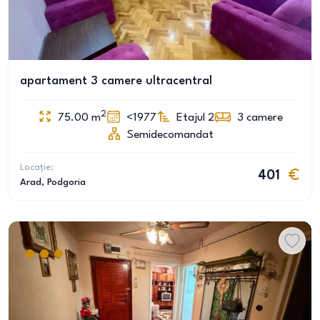
apartament 3 camere ultracentral
2
75.00
m
<1977
Etajul 2
3
camere
Semidecomandat
Locație:
401
Arad
, Podgoria