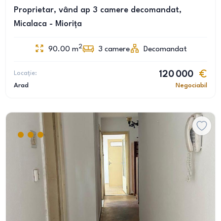
Proprietar, vând ap 3 camere decomandat,
Micalaca - Miorița
2
90.00
m
3
camere
Decomandat
Locație:
120 000
Arad
Negociabil