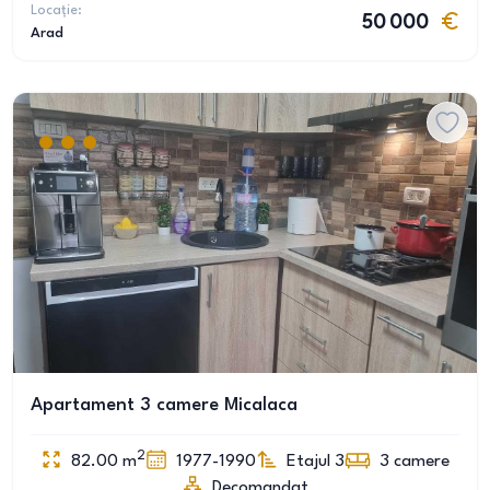
Locație:
50 000
Arad
Apartament 3 camere Micalaca
2
82.00
m
1977-1990
Etajul 3
3
camere
Decomandat