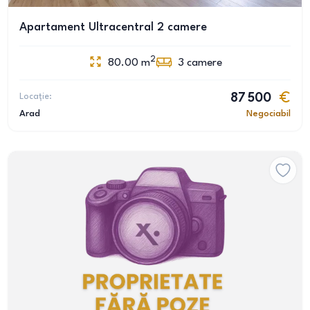
Apartament Ultracentral 2 camere
2
80.00
m
3
camere
Locație:
87 500
Arad
Negociabil