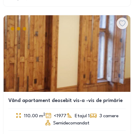
Vând apartament deosebit vis-a -vis de primărie
2
110.00
m
<1977
Etajul 1
3
camere
Semidecomandat