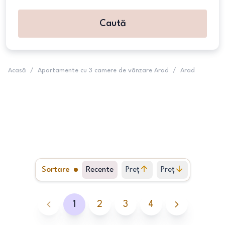
Caută
Acasă
/
Apartamente cu 3 camere de vânzare Arad
/
Arad
Sortare
Recente
Preț
Preț
crescător
descrescător
1
2
3
4