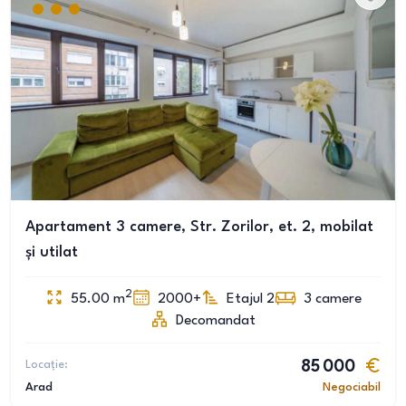
Apartament 3 camere, Str. Zorilor, et. 2, mobilat
și utilat
2
55.00
m
2000+
Etajul 2
3
camere
Decomandat
Locație:
85 000
Arad
Negociabil