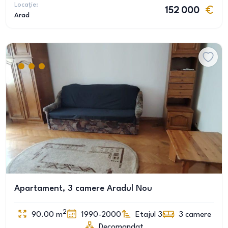
Locație:
152 000
Arad
Apartament, 3 camere Aradul Nou
2
90.00
m
1990-2000
Etajul 3
3
camere
Decomandat