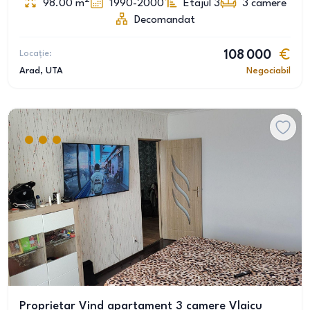
98.00
m
1990-2000
Etajul 3
3
camere
Decomandat
Locație:
108 000
Arad
, UTA
Negociabil
Proprietar Vind apartament 3 camere Vlaicu