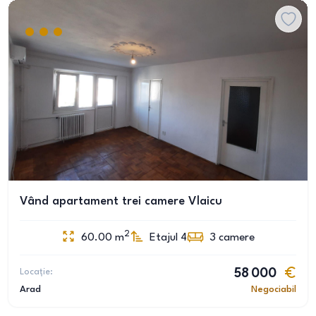
Vând apartament trei camere Vlaicu
2
60.00
m
Etajul 4
3
camere
Locație:
58 000
Arad
Negociabil