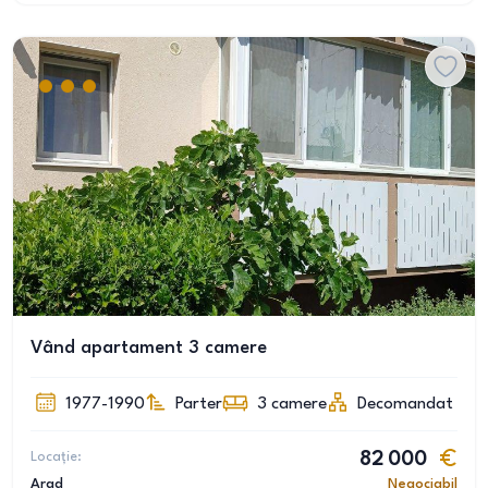
Vând apartament 3 camere
1977-1990
Parter
3
camere
Decomandat
Locație:
82 000
Arad
Negociabil