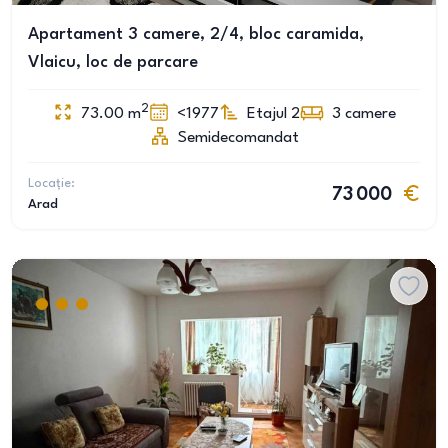
Apartament 3 camere, 2/4, bloc caramida,
Vlaicu, loc de parcare
2
73.00
m
<1977
Etajul 2
3
camere
Semidecomandat
Locație:
73 000
Arad