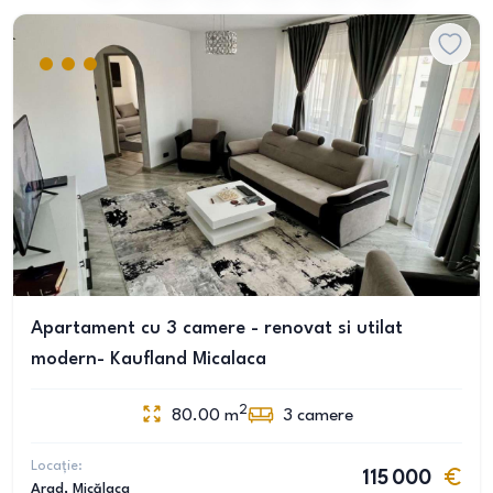
Apartament cu 3 camere - renovat si utilat
modern- Kaufland Micalaca
2
80.00
m
3
camere
Locație:
115 000
Arad
, Micălaca