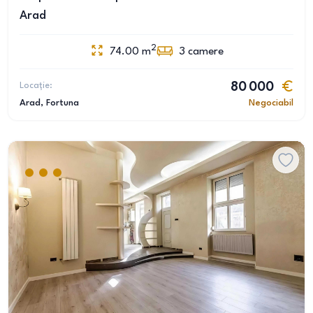
Arad
2
74.00
m
3
camere
Locație:
80 000
Arad
, Fortuna
Negociabil