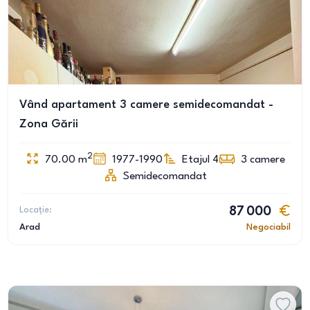
Vând apartament 3 camere semidecomandat -
Zona Gării
2
70.00
m
1977-1990
Etajul 4
3
camere
Semidecomandat
Locație:
87 000
Arad
Negociabil