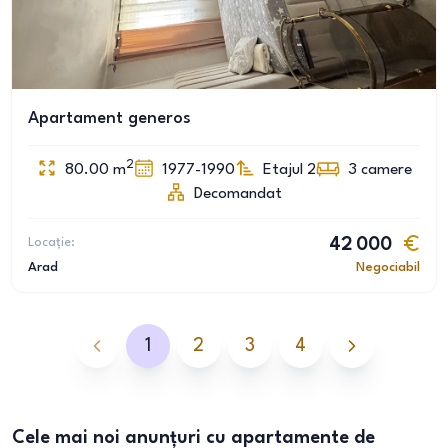
Apartament generos
2
80.00
m
1977-1990
Etajul 2
3
camere
Decomandat
Locație:
42 000
Arad
Negociabil
1
2
3
4
Cele mai noi anunțuri cu apartamente de