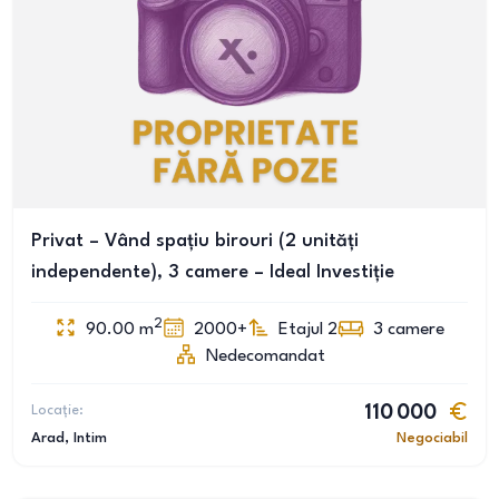
Privat – Vând spațiu birouri (2 unități
independente), 3 camere – Ideal Investiție
2
90.00
m
2000+
Etajul 2
3
camere
Nedecomandat
Locație:
110 000
Arad
, Intim
Negociabil