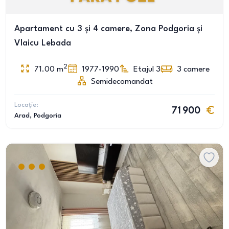
Apartament cu 3 și 4 camere, Zona Podgoria și
Vlaicu Lebada
2
71.00
m
1977-1990
Etajul 3
3
camere
Semidecomandat
Locație:
71 900
Arad
, Podgoria