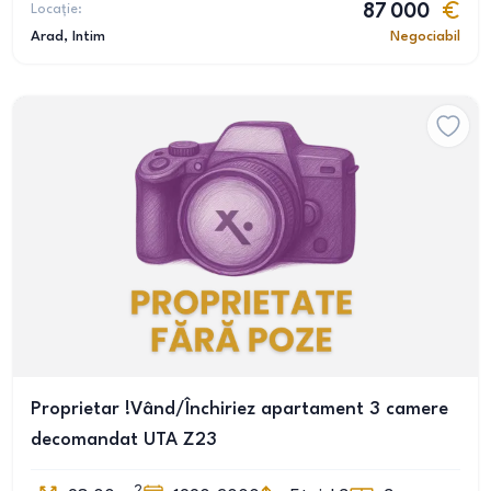
Locație:
87 000
Arad
, Intim
Negociabil
Proprietar !Vând/Închiriez apartament 3 camere
decomandat UTA Z23
2