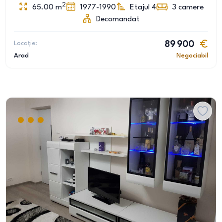
2
65.00
m
1977-1990
Etajul 4
3
camere
Decomandat
Locație:
89 900
Arad
Negociabil