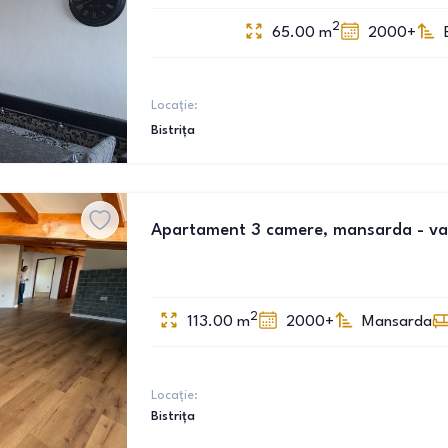
2
65.00
m
2000+
Locație:
Bistrița
Apartament 3 camere, mansarda - v
2
113.00
m
2000+
Mansarda
Locație:
Bistrița