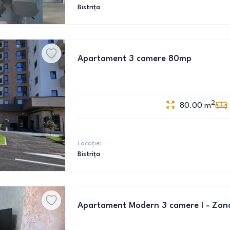
Bistrița
Apartament 3 camere 80mp
2
80.00
m
Locație:
Bistrița
Apartament Modern 3 camere I - Zona