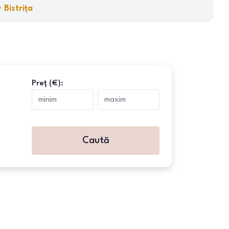
•
Bistrița
Preț (€):
Caută