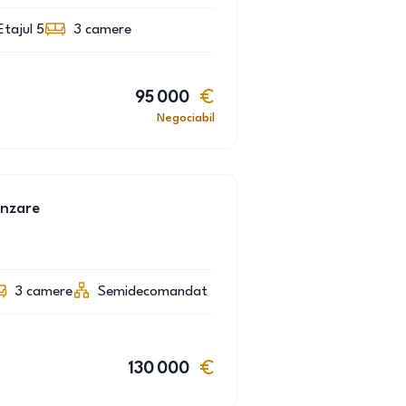
Etajul 5
3
camere
95 000
Negociabil
anzare
3
camere
Semidecomandat
130 000