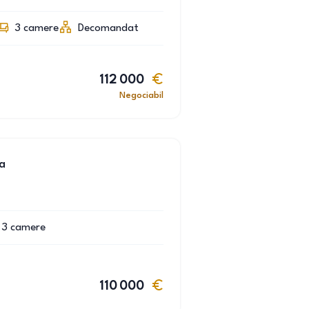
3
camere
Decomandat
112 000
Negociabil
a
3
camere
110 000