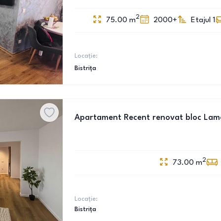
2
75.00
m
2000+
Etajul 1
Locație:
Bistrița
Apartament Recent renovat bloc Lam
2
73.00
m
Locație:
Bistrița