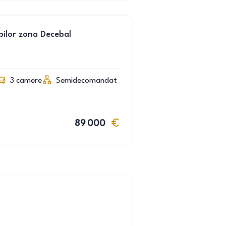
ilor zona Decebal
3
camere
Semidecomandat
89 000