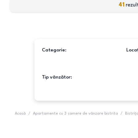
41
rezul
Categorie:
Locaț
Tip vânzător:
Acasă
/
Apartamente cu 3 camere de vânzare bistrita
/
Bistriț