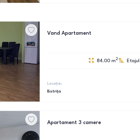
Vand Apartament
2
84.00
m
Etajul
Locație:
Bistrița
Apartament 3 camere