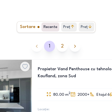
Sortare
Recente
Preț
Preț
crescător
descrescător
1
2
Propietar Vand Penthouse cu tehnolo
Kaufland, zona Sud
2
80.00
m
2000+
Etajul 6
Locație: