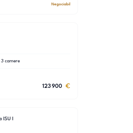
Negociabil
3
camere
123 900
 ISU I