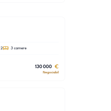
 2
3
camere
130 000
Negociabil