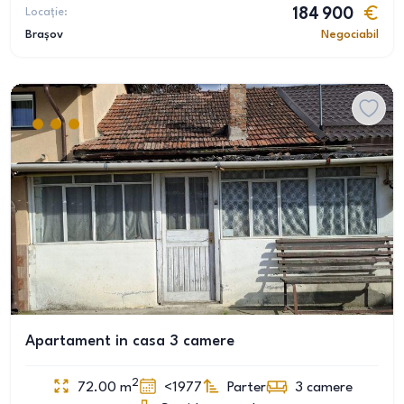
Locație:
184 900
Brașov
Negociabil
Apartament in casa 3 camere
2
72.00
m
<1977
Parter
3
camere