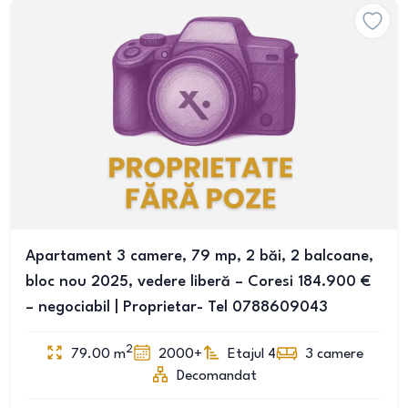
Apartament 3 camere, 79 mp, 2 băi, 2 balcoane,
bloc nou 2025, vedere liberă – Coresi 184.900 €
– negociabil | Proprietar- Tel 0788609043
2
79.00
m
2000+
Etajul 4
3
camere
Decomandat