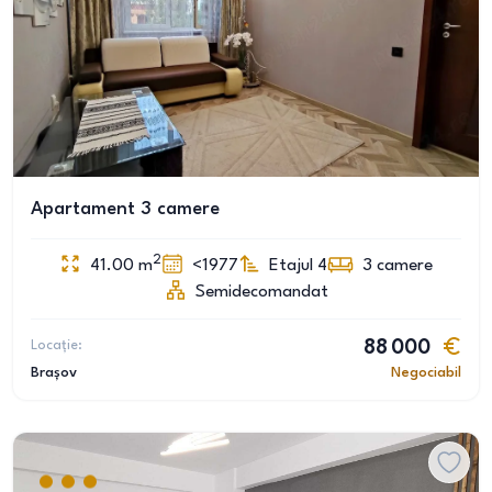
Apartament 3 camere
2
41.00
m
<1977
Etajul 4
3
camere
Semidecomandat
Locație:
88 000
Brașov
Negociabil