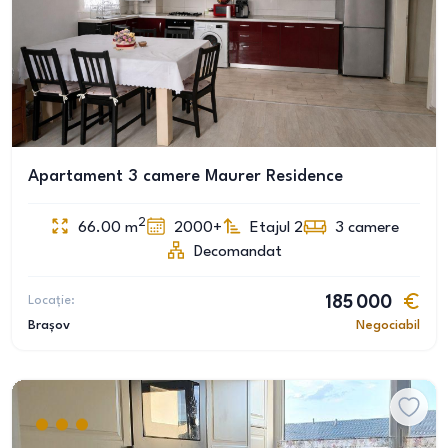
Apartament 3 camere Maurer Residence
2
66.00
m
2000+
Etajul 2
3
camere
Decomandat
Locație:
185 000
Brașov
Negociabil