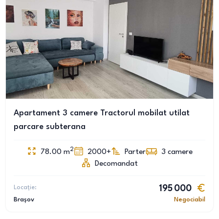
Apartament 3 camere Tractorul mobilat utilat
parcare subterana
2
78.00
m
2000+
Parter
3
camere
Decomandat
Locație:
195 000
Brașov
Negociabil