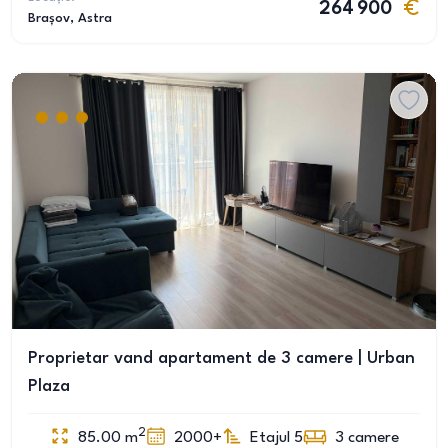
264 900
Brașov
, Astra
Proprietar vand apartament de 3 camere | Urban
Plaza
2
85.00
m
2000+
Etajul 5
3
camere