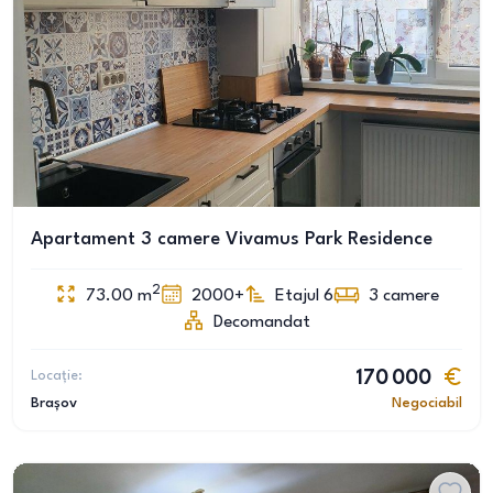
Apartament 3 camere Vivamus Park Residence
2
73.00
m
2000+
Etajul 6
3
camere
Decomandat
Locație:
170 000
Brașov
Negociabil