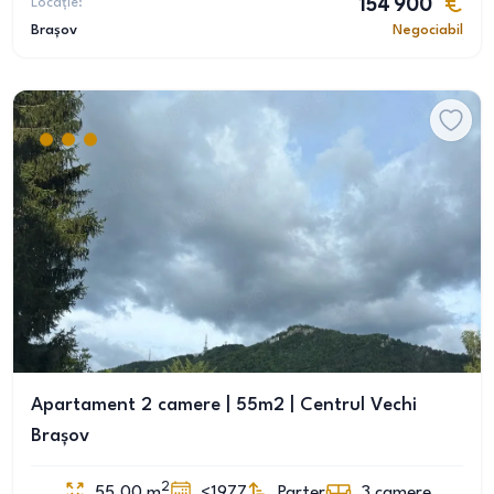
Locație:
154 900
Brașov
Negociabil
Apartament 2 camere | 55m2 | Centrul Vechi
Brașov
2
55.00
m
<1977
Parter
3
camere