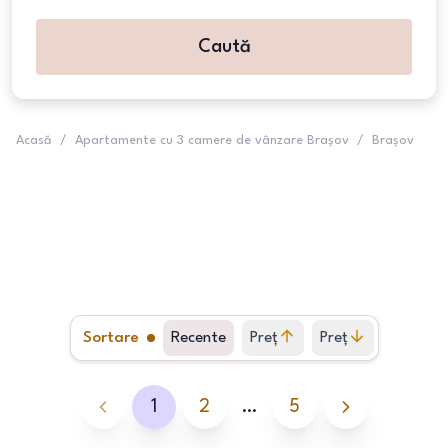
Caută
Acasă
/
Apartamente cu 3 camere de vânzare Brașov
/
Brașov
Sortare
Recente
Preț
Preț
crescător
descrescător
1
2
…
5