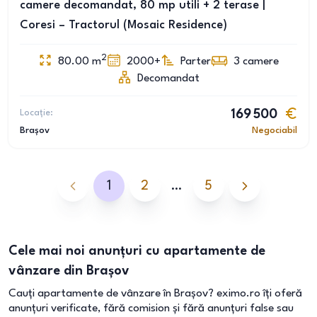
camere decomandat, 80 mp utili + 2 terase |
Coresi – Tractorul (Mosaic Residence)
2
80.00
m
2000+
Parter
3
camere
Decomandat
Locație:
169 500
Brașov
Negociabil
1
2
…
5
Cele mai noi anunțuri cu apartamente de
vânzare din Brașov
Cauți apartamente de vânzare în Brașov? eximo.ro îți oferă
anunțuri verificate, fără comision și fără anunțuri false sau