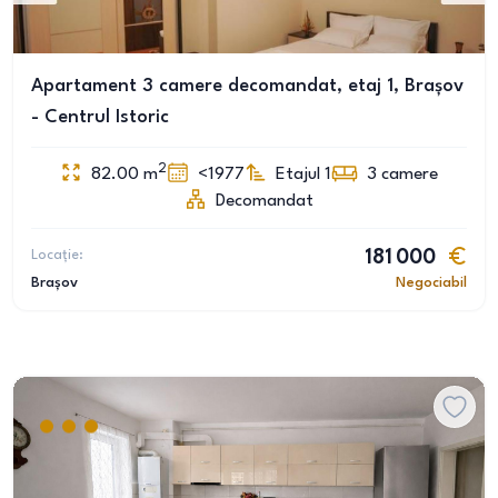
Apartament 3 camere decomandat, etaj 1, Brașov
- Centrul Istoric
2
82.00
m
<1977
Etajul 1
3
camere
Decomandat
Locație:
181 000
Brașov
Negociabil