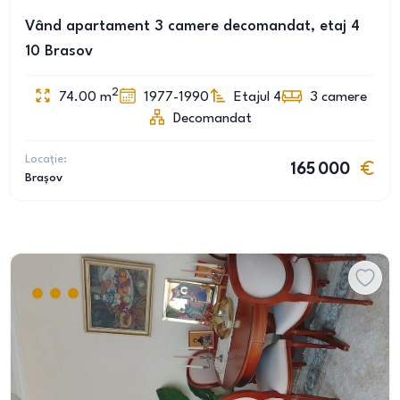
Vând apartament 3 camere decomandat, etaj 4
10 Brasov
2
74.00
m
1977-1990
Etajul 4
3
camere
Decomandat
Locație:
165 000
Brașov