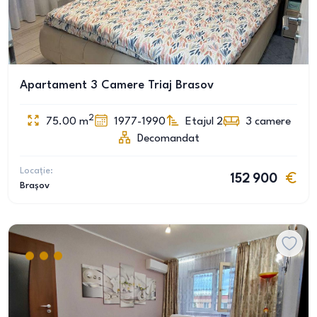
Apartament 3 Camere Triaj Brasov
2
75.00
m
1977-1990
Etajul 2
3
camere
Decomandat
Locație:
152 900
Brașov