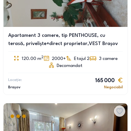
Apartament 3 camere, tip PENTHOUSE, cu
terasă, privelişte+direct proprietar,VEST Braşov
2
120.00
m
2000+
Etajul 2
3
camere
Decomandat
Locație:
165 000
Brașov
Negociabil