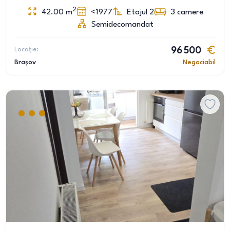
2
42.00
m
<1977
Etajul 2
3
camere
Semidecomandat
Locație:
96 500
Brașov
Negociabil