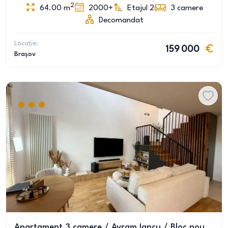
2
64.00
m
2000+
Etajul 2
3
camere
Decomandat
Locație:
159 000
Brașov
Apartament 3 camere / Avram Iancu / Bloc nou