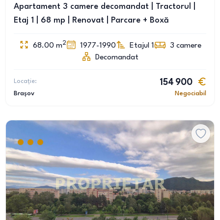
Apartament 3 camere decomandat | Tractorul |
Etaj 1 | 68 mp | Renovat | Parcare + Boxă
2
68.00
m
1977-1990
Etajul 1
3
camere
Decomandat
Locație:
154 900
Brașov
Negociabil