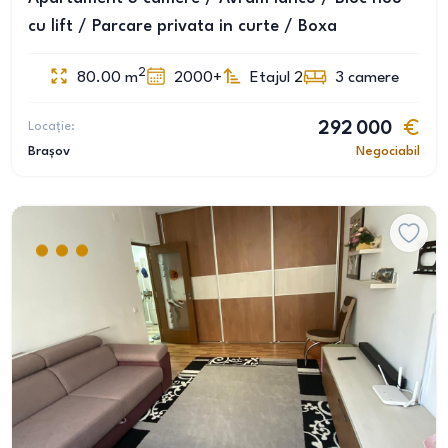
cu lift / Parcare privata in curte / Boxa
2
80.00
m
2000+
Etajul 2
3
camere
Locație:
292 000
Brașov
Negociabil