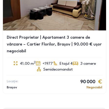
Direct Proprietar | Apartament 3 camere de
vânzare – Cartier Florilor, Brașov | 90.000 € ușor
negociabil
2
41.00
m
<1977
Etajul 4
3
camere
Semidecomandat
Locație:
90 000
Brașov
Negociabil