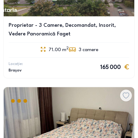
Proprietar - 3 Camere, Decomandat, Insorit,
Vedere Panoramică Faget
2
71.00
m
3
camere
Locație:
165 000
Brașov