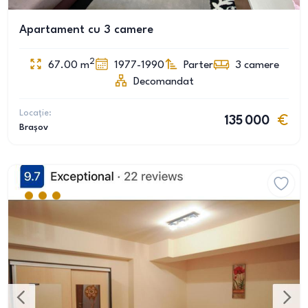
Apartament cu 3 camere
2
67.00
m
1977-1990
Parter
3
camere
Decomandat
Locație:
135 000
Brașov