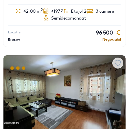
2
42.00
m
<1977
Etajul 2
3
camere
Semidecomandat
Locație:
96 500
Brașov
Negociabil