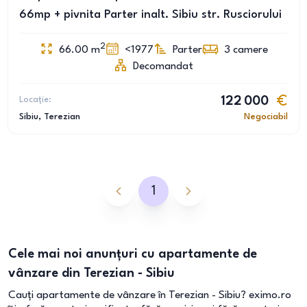
66mp + pivnita Parter inalt. Sibiu str. Rusciorului
2
66.00
m
<1977
Parter
3
camere
Decomandat
Locație:
122 000
Sibiu
, Terezian
Negociabil
1
Cele mai noi anunțuri cu apartamente de
vânzare din Terezian - Sibiu
Cauți apartamente de vânzare în Terezian - Sibiu? eximo.ro