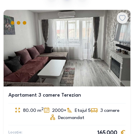
Apartament 3 camere Terezian
2
80.00
m
2000+
Etajul 5
3
camere
Decomandat
Locație:
165 000