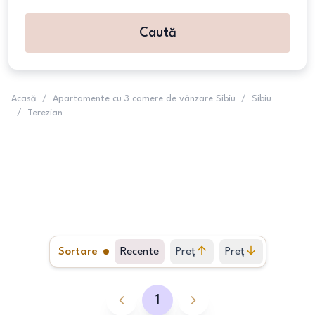
Caută
Acasă
/
Apartamente cu 3 camere de vânzare Sibiu
/
Sibiu
/
Terezian
Sortare
Recente
Preț
Preț
crescător
descrescător
1