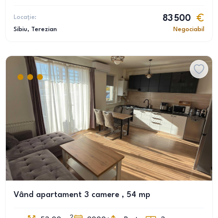
Locație:
83 500
Sibiu
, Terezian
Negociabil
Vând apartament 3 camere , 54 mp
2