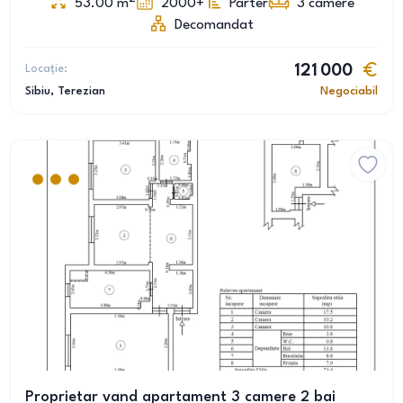
53.00
m
2000+
Parter
3
camere
Decomandat
Locație:
121 000
Sibiu
, Terezian
Negociabil
Proprietar vand apartament 3 camere 2 bai