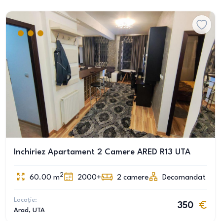
Inchiriez Apartament 2 Camere ARED R13 UTA
2
60.00
m
2000+
2
camere
Decomandat
Locație:
350
Arad
, UTA