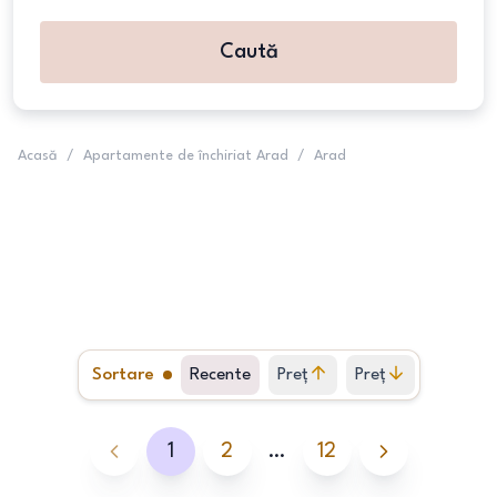
Caută
Acasă
/
Apartamente de închiriat Arad
/
Arad
Sortare
Recente
Preț
Preț
crescător
descrescător
1
2
…
12