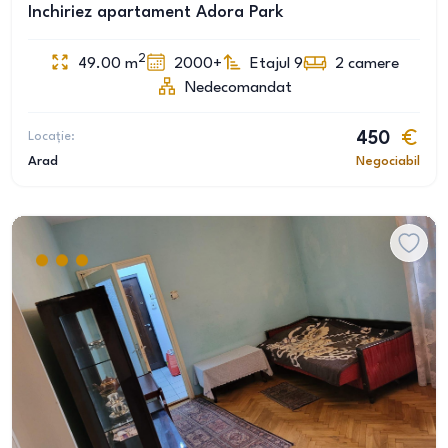
Inchiriez apartament Adora Park
2
49.00
m
2000+
Etajul 9
2
camere
Nedecomandat
Locație:
450
Arad
Negociabil