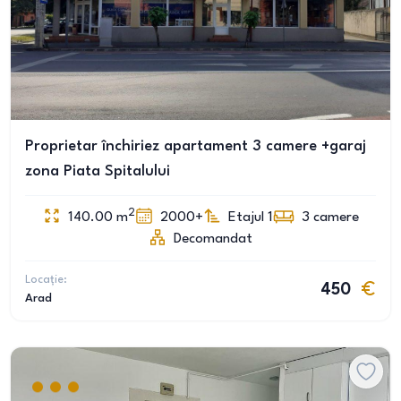
Proprietar închiriez apartament 3 camere +garaj
zona Piata Spitalului
2
140.00
m
2000+
Etajul 1
3
camere
Decomandat
Locație:
450
Arad