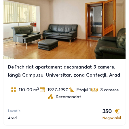
De închiriat apartament decomandat 3 camere,
lăngă Campusul Universitar, zona Confecții, Arad
2
110.00
m
1977-1990
Etajul 1
3
camere
Decomandat
Locație:
350
Arad
Negociabil