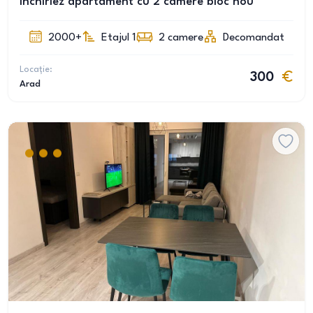
Închiriez apartament cu 2 camere bloc nou
2000+
Etajul 1
2
camere
Decomandat
Locație:
300
Arad