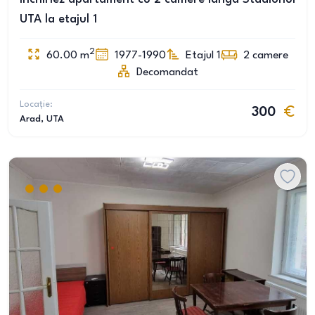
UTA la etajul 1
2
60.00
m
1977-1990
Etajul 1
2
camere
Decomandat
Locație:
300
Arad
, UTA