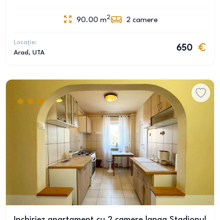
2
90.00
m
2
camere
Locație:
650
Arad
, UTA
Inchiriez apartament cu 2 camere langa Stadionul