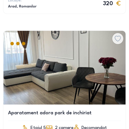
Locație:
320
Arad
, Romanilor
Aparatament adora park de inchiriat
Etajul 5
2
camere
Decomandat