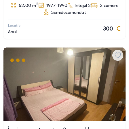
2
52.00
m
1977-1990
Etajul 2
2
camere
Semidecomandat
Locație:
300
Arad