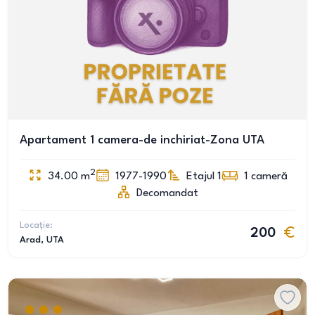
Apartament 1 camera-de inchiriat-Zona UTA
2
34.00
m
1977-1990
Etajul 1
1
cameră
Decomandat
Locație:
200
Arad
, UTA