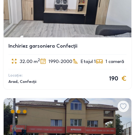
Inchiriez garsoniera Confecții
2
32.00
m
1990-2000
Etajul 1
1
cameră
Locație:
190
Arad
, Confecții