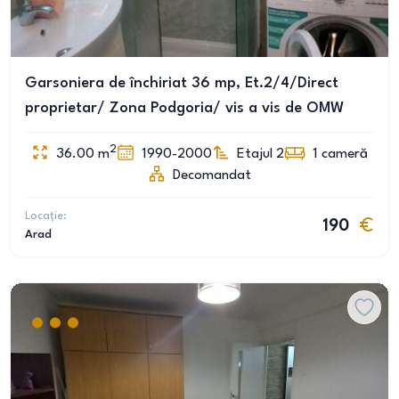
Garsoniera de închiriat 36 mp, Et.2/4/Direct
proprietar/ Zona Podgoria/ vis a vis de OMW
2
36.00
m
1990-2000
Etajul 2
1
cameră
Decomandat
Locație:
190
Arad