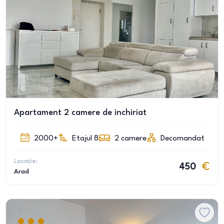
Apartament 2 camere de inchiriat
2000+
Etajul 8
2
camere
Decomandat
Locație:
450
Arad