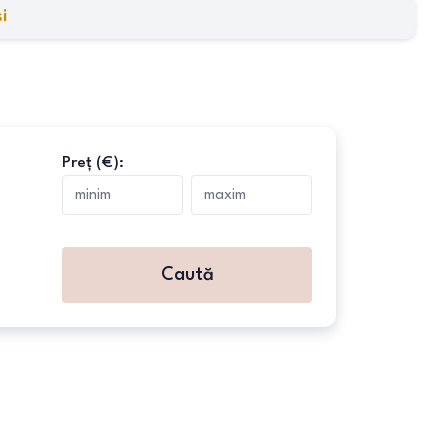
i
Preț (€):
Caută