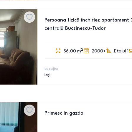
Persoana fizică închiriez apartament
centrală Bucsinescu-Tudor
2
56.00
m
2000+
Etajul 1
Locație:
Iași
Primesc in gazda