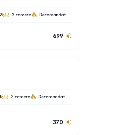
2
3
camere
Decomandat
699
4
3
camere
Decomandat
370