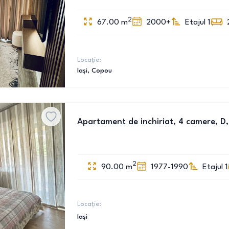
2
67.00
m
2000+
Etajul 1
Locație:
Iași
, Copou
Apartament de inchiriat, 4 camere, D,
2
90.00
m
1977-1990
Etajul 1
Locație:
Iași