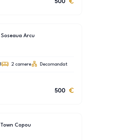
500
 Soseaua Arcu
3
2
camere
Decomandat
500
 Town Copou