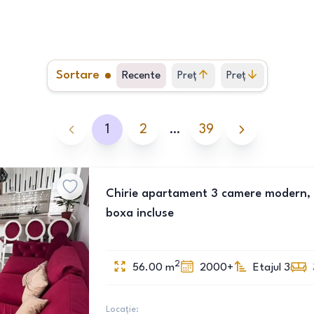
Sortare
Recente
Preț
Preț
crescător
descrescător
1
2
…
39
Chirie apartament 3 camere modern, 5
boxa incluse
2
56.00
m
2000+
Etajul 3
Locație: