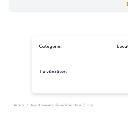
Categorie:
Locaț
Tip vânzător:
Acasă
/
Apartamente de închiriat Iași
/
Iași