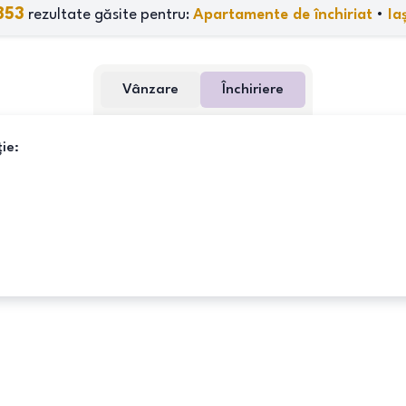
853
rezultate găsite pentru:
Apartamente de închiriat
•
Iaș
Vânzare
Închiriere
ie: