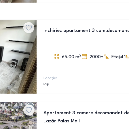
Inchiriez apartament 3 cam.decomand
2
65.00
m
2000+
Etajul 1
Locație:
Iași
Apartament 3 camere decomandat de în
Lazăr Palas Mall