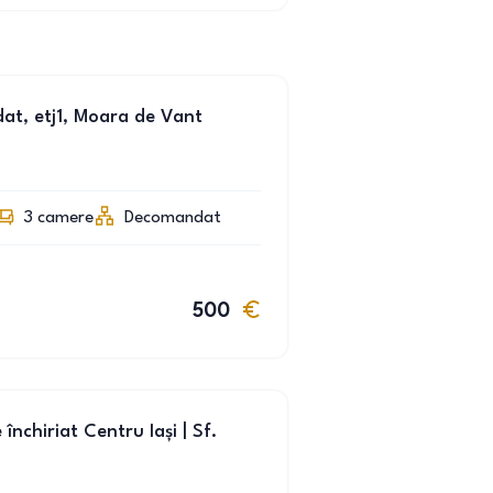
at, etj1, Moara de Vant
3
camere
Decomandat
500
chiriat Centru Iași | Sf.