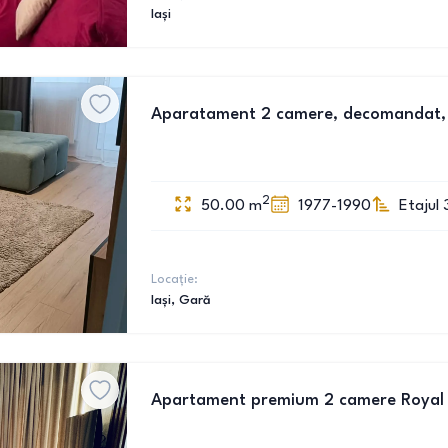
Iași
Aparatament 2 camere, decomandat,
2
50.00
m
1977-1990
Etajul 
Locație:
Iași
, Gară
Apartament premium 2 camere Royal