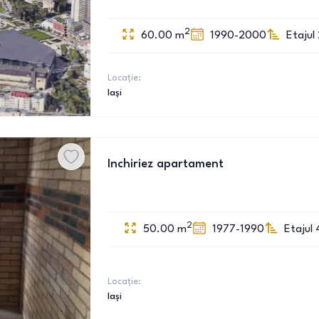
2
60.00
m
1990-2000
Etajul 
Locație:
Iași
Inchiriez apartament
2
50.00
m
1977-1990
Etajul 
Locație:
Iași