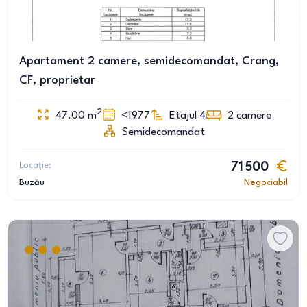
Apartament 2 camere, semidecomandat, Crang,
CF, proprietar
2
47.00
m
<1977
Etajul 4
2
camere
Semidecomandat
Locație:
71 500
Buzău
Negociabil