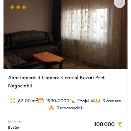
Apartament 3 Camere Central Buzau Preț
Negociabil
2
67.00
m
1990-2000
Etajul 4
3
camere
Decomandat
Locație:
100 000
Buzău