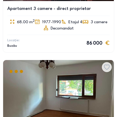
Apartament 3 camere - direct proprietar
2
68.00
m
1977-1990
Etajul 4
3
camere
Decomandat
Locație:
86 000
Buzău