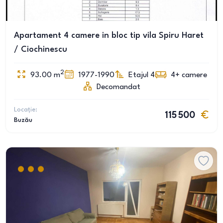
Apartament 4 camere in bloc tip vila Spiru Haret
/ Ciochinescu
2
93.00
m
1977-1990
Etajul 4
4+
camere
Decomandat
Locație:
115 500
Buzău