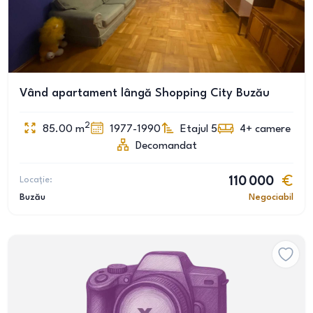
Vând apartament lângă Shopping City Buzău
2
85.00
m
1977-1990
Etajul 5
4+
camere
Decomandat
Locație:
110 000
Buzău
Negociabil