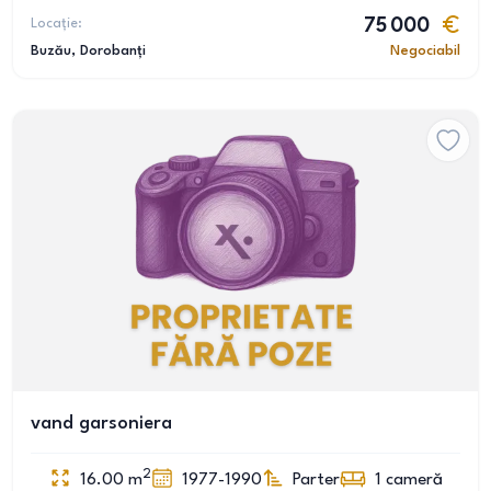
Locație:
75 000
Buzău
, Dorobanți
Negociabil
vand garsoniera
2
16.00
m
1977-1990
Parter
1
cameră