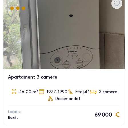
Apartament 3 camere
2
46.00
m
1977-1990
Etajul 1
3
camere
Decomandat
Locație:
69 000
Buzău