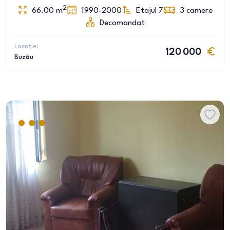
2
66.00
m
1990-2000
Etajul 7
3
camere
Decomandat
Locație:
120 000
Buzău