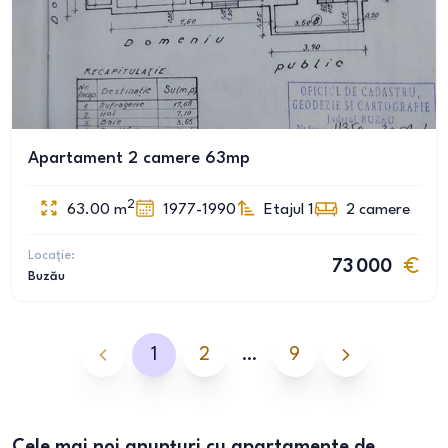
Apartament 2 camere 63mp
2
63.00
m
1977-1990
Etajul 1
2
camere
Locație:
73 000
Buzău
1
2
…
9
Cele mai noi anunțuri cu apartamente de