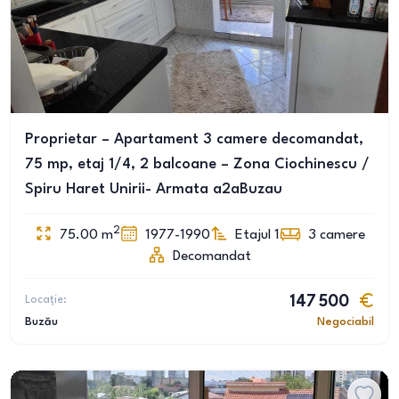
Proprietar – Apartament 3 camere decomandat,
75 mp, etaj 1/4, 2 balcoane – Zona Ciochinescu /
Spiru Haret Unirii- Armata a2aBuzau
2
75.00
m
1977-1990
Etajul 1
3
camere
Decomandat
Locație:
147 500
Buzău
Negociabil