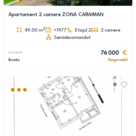
Apartament 2 camere ZONA CARAIMAN
2
49.00
m
<1977
Etajul 2
2
camere
Semidecomandat
Locație:
76 000
Buzău
Negociabil