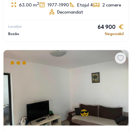
2
63.00
m
1977-1990
Etajul 4
2
camere
Decomandat
Locație:
64 900
Buzău
Negociabil