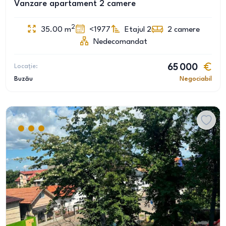
Vanzare apartament 2 camere
2
35.00
m
<1977
Etajul 2
2
camere
Nedecomandat
Locație:
65 000
Buzău
Negociabil