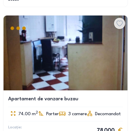
Apartament de vanzare buzau
2
74.00
m
Parter
3
camere
Decomandat
Locație:
78 000