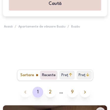
Caută
Acasă
/
Apartamente de vânzare Buzău
/
Buzău
Sortare
Recente
Preț
Preț
crescător
descrescător
1
2
…
9