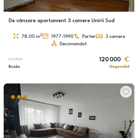
De vânzare apartament 3 camere Unirii Sud
2
78.00
m
1977-1990
Parter
3
camere
Decomandat
Locație:
120 000
Buzău
Negociabil