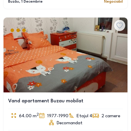
Buzău
, 1 Decembrie
Negociabil
Vand apartament Buzau mobilat
2
64.00
m
1977-1990
Etajul 4
2
camere
Decomandat