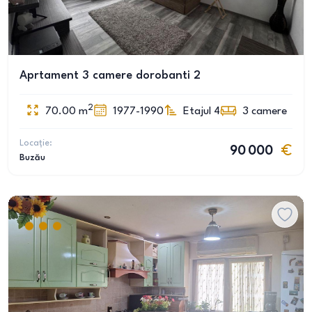
Aprtament 3 camere dorobanti 2
2
70.00
m
1977-1990
Etajul 4
3
camere
Locație:
90 000
Buzău