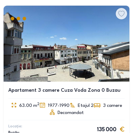
Apartament 3 camere Cuza Voda Zona 0 Buzau
2
63.00
m
1977-1990
Etajul 2
3
camere
Decomandat
Locație:
135 000
Buzău