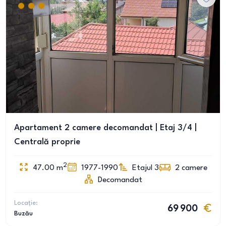
Apartament 2 camere decomandat | Etaj 3/4 |
Centrală proprie
2
47.00
m
1977-1990
Etajul 3
2
camere
Decomandat
Locație:
69 900
Buzău