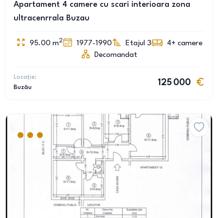
Apartament 4 camere cu scari interioara zona
ultracenrrala Buzau
2
95.00
m
1977-1990
Etajul 3
4+
camere
Decomandat
Locație:
125 000
Buzău