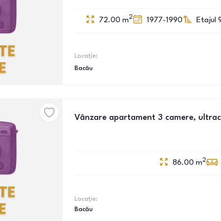
2
72.00
m
1977-1990
Etajul 
Locație:
Bacău
Vânzare apartament 3 camere, ultrac
2
86.00
m
Locație:
Bacău