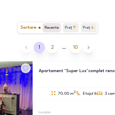
Sortare
Recente
Preț
Preț
crescător
descrescător
1
2
…
10
Apartament "Super Lux"complet renova
2
70.00
m
Etajul 6
3
cam
Locație: