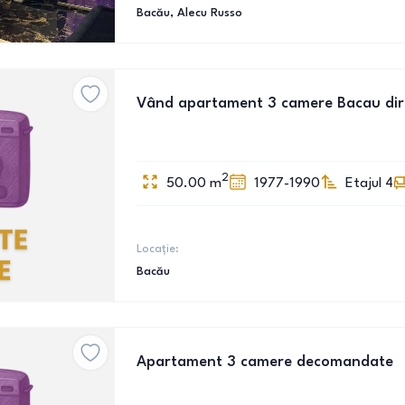
Bacău
, Alecu Russo
Vând apartament 3 camere Bacau dire
2
50.00
m
1977-1990
Etajul 4
Locație:
Bacău
Apartament 3 camere decomandate