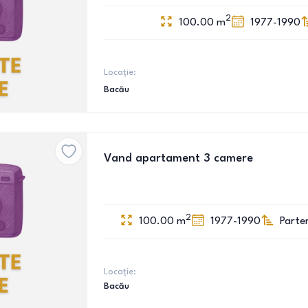
2
100.00
m
1977-1990
Locație:
Bacău
Vand apartament 3 camere
2
100.00
m
1977-1990
Parte
Locație:
Bacău