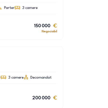
Parter
3
camere
150 000
Negociabil
r
3
camere
Decomandat
200 000