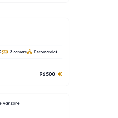
2
3
camere
Decomandat
96 500
e vanzare