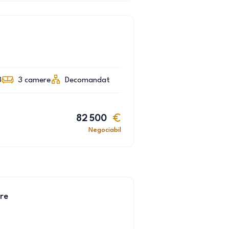
3
3
camere
Decomandat
82 500
Negociabil
re