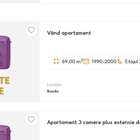
Vând apartament
2
69.00
m
1990-2000
Etajul 
Locație:
Bacău
Apartament 3 camere plus extensie d