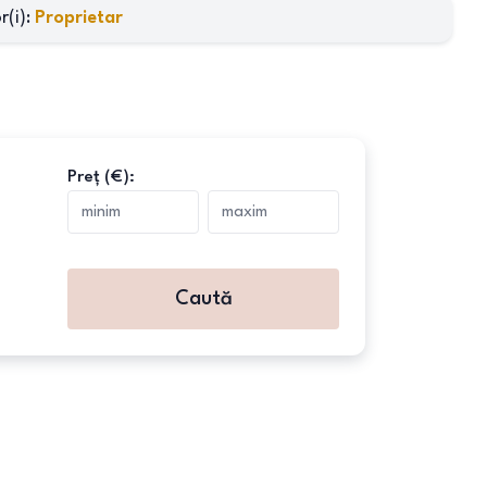
r(i)
:
Proprietar
Preț (€):
Caută