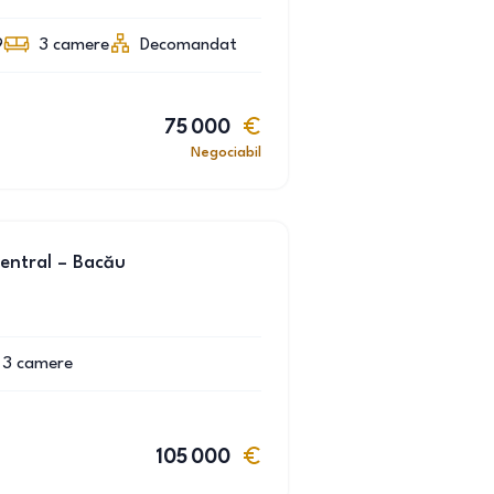
9
3
camere
Decomandat
75 000
Negociabil
entral – Bacău
3
camere
105 000