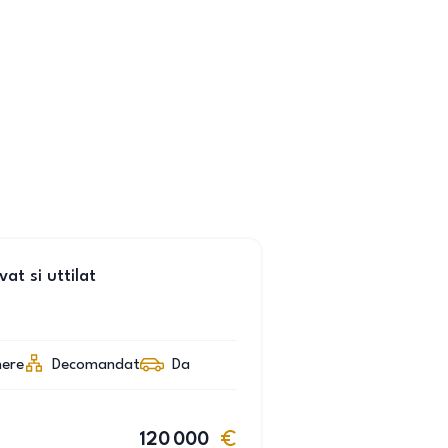
t si uttilat
ere
Decomandat
Da
120 000