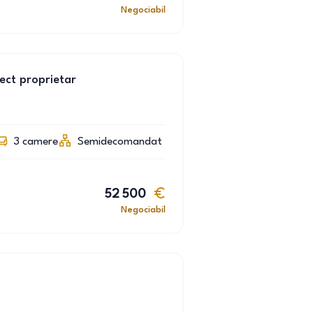
Negociabil
ct proprietar
3
camere
Semidecomandat
52 500
Negociabil