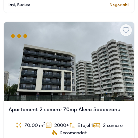
Iași
, Bucium
Negociabil
Apartament 2 camere 70mp Aleea Sadoveanu
2
70.00
m
2000+
Etajul 1
2
camere
Decomandat