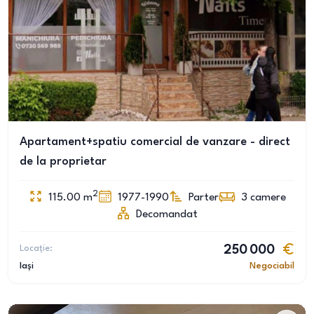
Apartament+spatiu comercial de vanzare - direct
de la proprietar
2
115.00
m
1977-1990
Parter
3
camere
Decomandat
Locație:
250 000
Iași
Negociabil