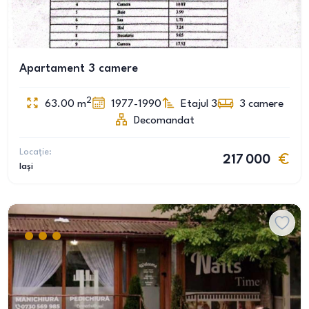
Apartament 3 camere
2
63.00
m
1977-1990
Etajul 3
3
camere
Decomandat
Locație:
217 000
Iași