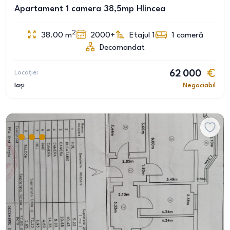
Apartament 1 camera 38,5mp Hlincea
2
38.00
m
2000+
Etajul 1
1
cameră
Decomandat
Locație:
62 000
Iași
Negociabil