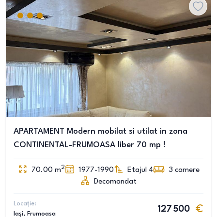
APARTAMENT Modern mobilat si utilat in zona
CONTINENTAL-FRUMOASA liber 70 mp !
2
70.00
m
1977-1990
Etajul 4
3
camere
Decomandat
Locație:
127 500
Iași
, Frumoasa