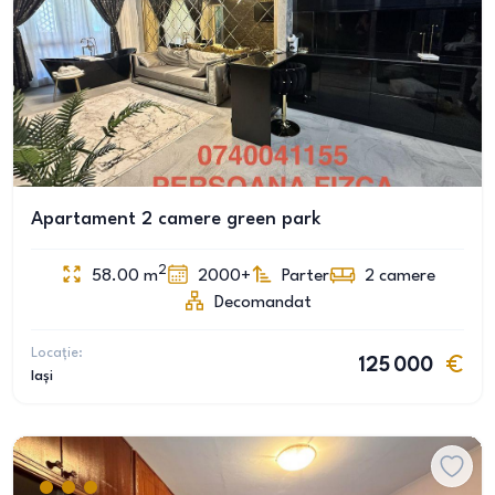
Apartament 2 camere green park
2
58.00
m
2000+
Parter
2
camere
Decomandat
Locație:
125 000
Iași