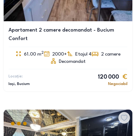
Apartament 2 camere decomandat - Bucium
Confort
2
61.00
m
2000+
Etajul 4
2
camere
Decomandat
Locație:
120 000
Iași
, Bucium
Negociabil