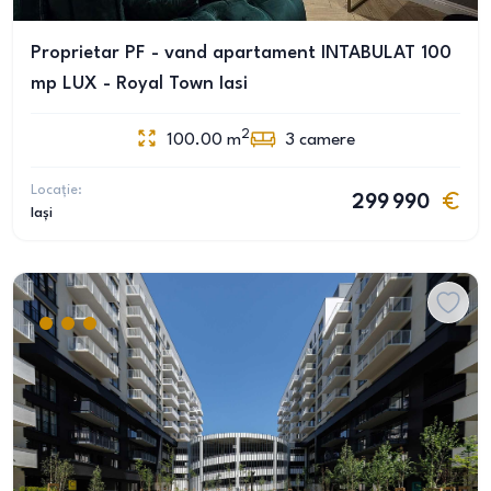
Proprietar PF - vand apartament INTABULAT 100
mp LUX - Royal Town Iasi
2
100.00
m
3
camere
Locație:
299 990
Iași