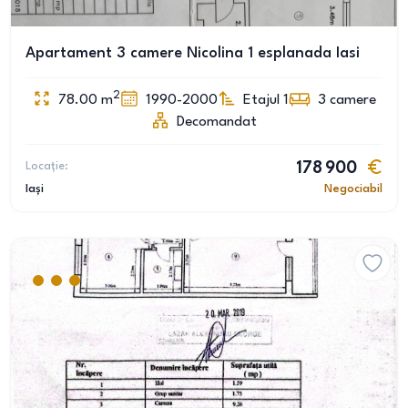
Apartament 3 camere Nicolina 1 esplanada Iasi
2
78.00
m
1990-2000
Etajul 1
3
camere
Decomandat
Locație:
178 900
Iași
Negociabil