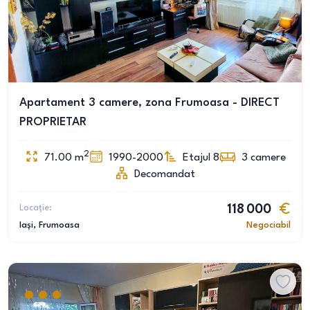
Apartament 3 camere, zona Frumoasa - DIRECT
PROPRIETAR
2
71.00
m
1990-2000
Etajul 8
3
camere
Decomandat
Locație:
118 000
Iași
, Frumoasa
Negociabil