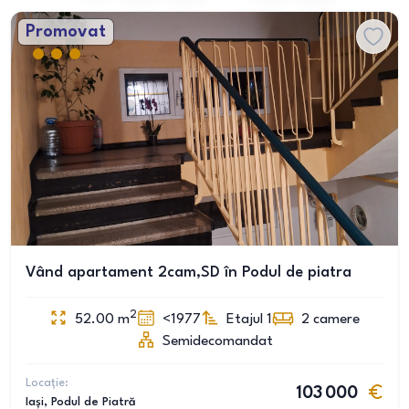
Promovat
Vând apartament 2cam,SD în Podul de piatra
2
52.00
m
<1977
Etajul 1
2
camere
Semidecomandat
Locație:
103 000
Iași
, Podul de Piatră