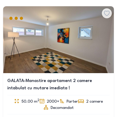
GALATA-Manastire apartament 2 camere
intabulat cu mutare imediata !
2
50.00
m
2000+
Parter
2
camere
Decomandat