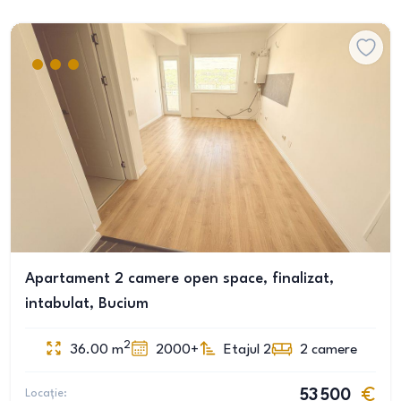
Apartament 2 camere open space, finalizat,
intabulat, Bucium
2
36.00
m
2000+
Etajul 2
2
camere
Locație:
53 500