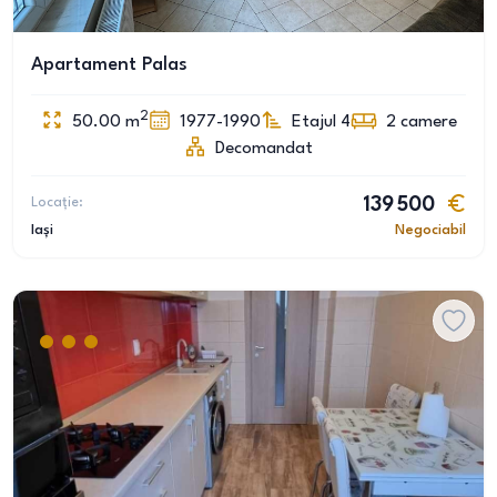
Apartament Palas
2
50.00
m
1977-1990
Etajul 4
2
camere
Decomandat
Locație:
139 500
Iași
Negociabil