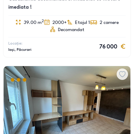
imediata !
2
39.00
m
2000+
Etajul 1
2
camere
Decomandat
Locație:
76 000
Iași
, Păcurari