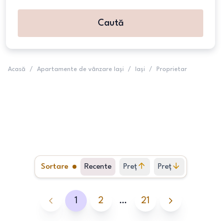
Caută
Acasă
/
Apartamente de vânzare Iași
/
Iași
/
Proprietar
Sortare
Recente
Preț
Preț
crescător
descrescător
1
2
…
21