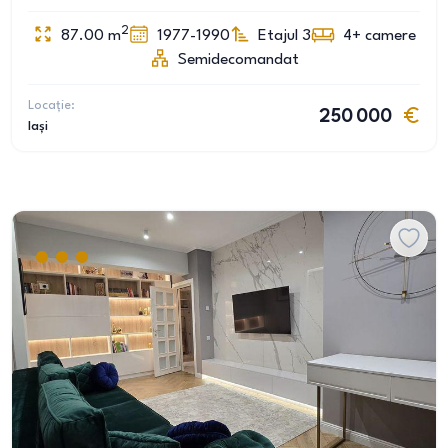
2
87.00
m
1977-1990
Etajul 3
4+
camere
Semidecomandat
Locație:
250 000
Iași