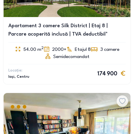
Apartament 3 camere Silk District | Etaj 8 |
Parcare acoperită inclusă | TVA deductibil*
2
54.00
m
2000+
Etajul 8
3
camere
Semidecomandat
Locație:
174 900
Iași
, Centru