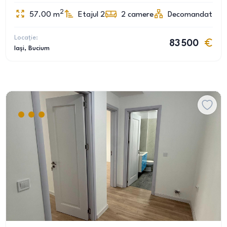
2
57.00
m
Etajul 2
2
camere
Decomandat
Locație:
83 500
Iași
, Bucium