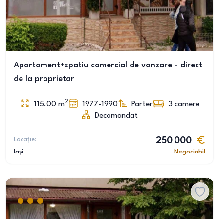
Apartament+spatiu comercial de vanzare - direct
de la proprietar
2
115.00
m
1977-1990
Parter
3
camere
Decomandat
Locație:
250 000
Iași
Negociabil