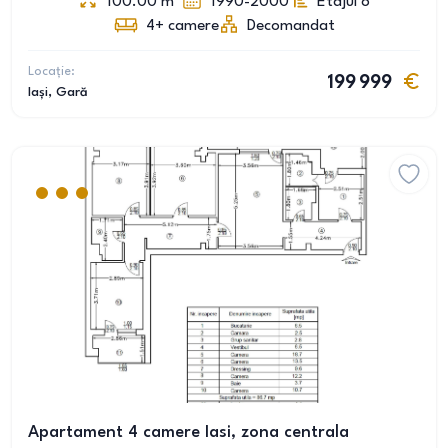
100.00
m
1990-2000
Etajul 8
4+
camere
Decomandat
Locație:
199 999
Iași
, Gară
Apartament 4 camere Iasi, zona centrala