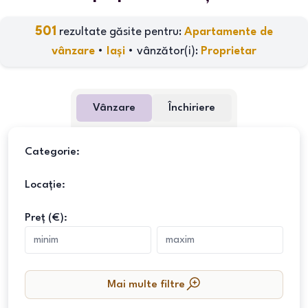
501
rezultate găsite pentru:
Apartamente de
vânzare
•
Iași
•
vânzător(i)
:
Proprietar
Vânzare
Închiriere
Categorie:
Locație:
Preț (€):
Mai multe filtre