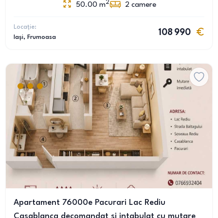
2
50.00
m
2
camere
Locație:
108 990
Iași
, Frumoasa
Apartament 76000e Pacurari Lac Rediu
Casablanca decomandat si intabulat cu mutare