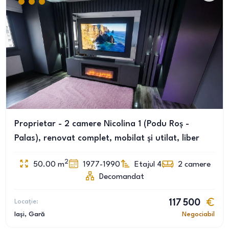
Proprietar - 2 camere Nicolina 1 (Podu Roș -
Palas), renovat complet, mobilat și utilat, liber
2
50.00
m
1977-1990
Etajul 4
2
camere
Decomandat
Locație:
117 500
Iași
, Gară
Negociabil