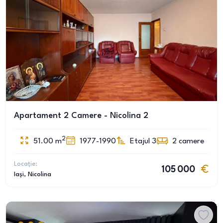
Apartament 2 Camere - Nicolina 2
2
51.00
m
1977-1990
Etajul 3
2
camere
Locație:
105 000
Iași
, Nicolina