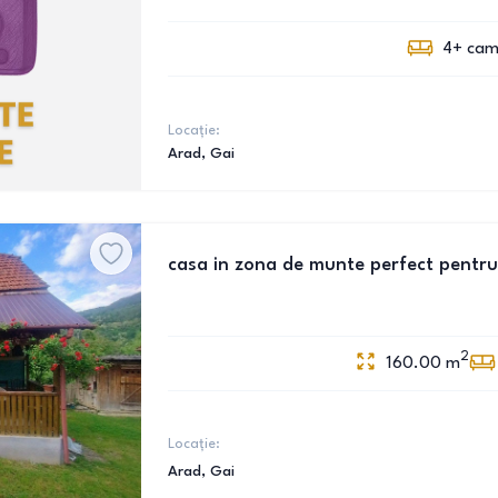
4+
cam
Locație:
Arad
, Gai
casa in zona de munte perfect pentru
2
160.00
m
Locație:
Arad
, Gai