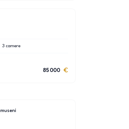
3
camere
85 000
umuseni