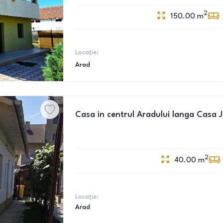
2
150.00
m
Locație:
Arad
Casa in centrul Aradului langa Casa J
2
40.00
m
Locație:
Arad