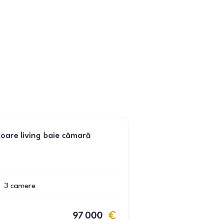
oare living baie cămară
3
camere
97 000