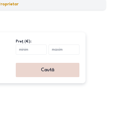
Proprietar
Preț (€):
Caută