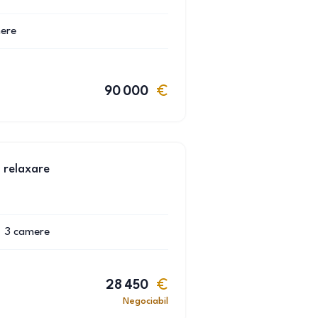
ere
90 000
 relaxare
3
camere
28 450
Negociabil