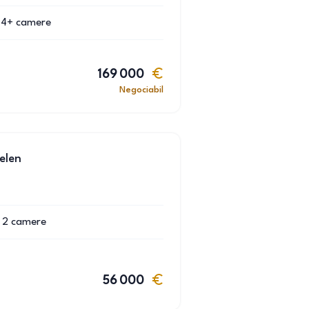
4+
camere
169 000
Negociabil
elen
2
camere
56 000