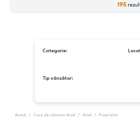
195
rezul
Categorie:
Locaț
Tip vânzător:
Acasă
/
Case de vânzare Arad
/
Arad
/
Proprietar