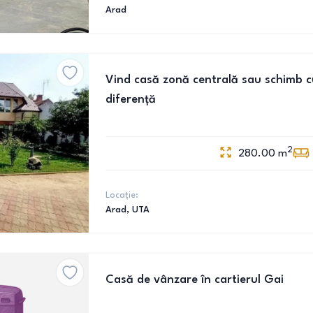
Arad
Vind casă zonă centrală sau schimb c
diferență
2
280.00
m
Locație:
Arad
, UTA
Casă de vânzare în cartierul Gai