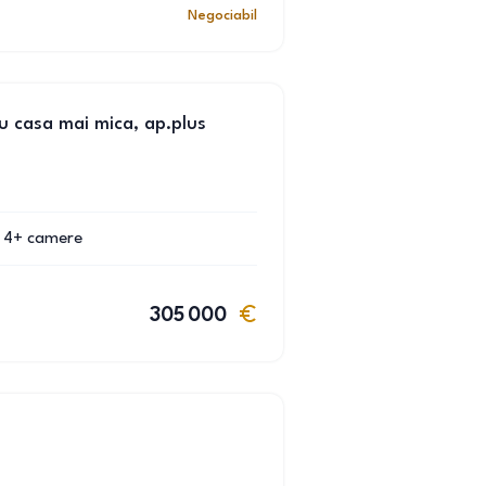
Negociabil
u casa mai mica, ap.plus
4+
camere
305 000