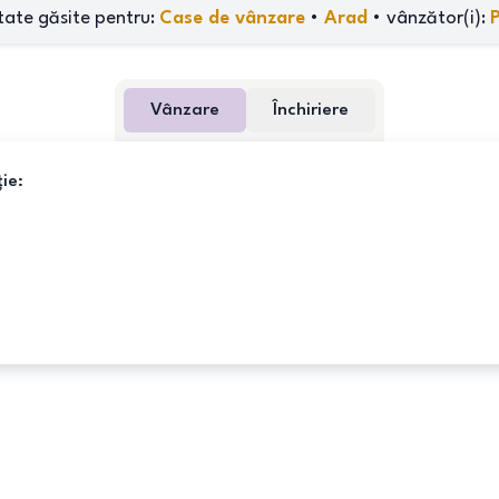
tate găsite pentru:
Case de vânzare
•
Arad
•
vânzător(i)
:
Vânzare
Închiriere
ie: