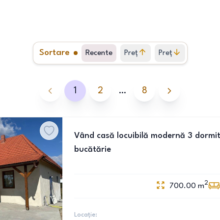
Sortare
Recente
Preț
Preț
crescător
descrescător
1
2
…
8
Vând casă locuibilă modernă 3 dormit
bucătărie
2
700.00
m
Locație: